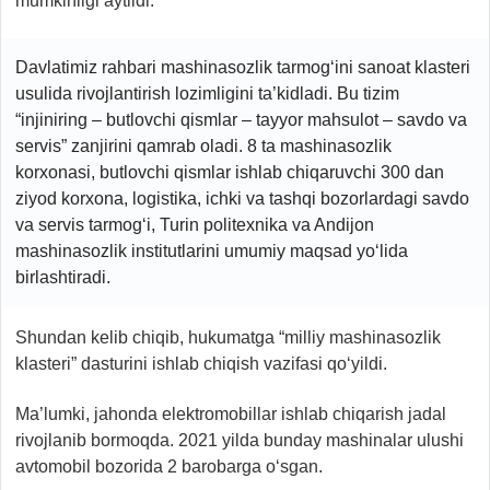
mumkinligi aytildi.
Davlatimiz rahbari mashinasozlik tarmog‘ini sanoat klasteri
usulida rivojlantirish lozimligini ta’kidladi. Bu tizim
“injiniring – butlovchi qismlar – tayyor mahsulot – savdo va
servis” zanjirini qamrab oladi. 8 ta mashinasozlik
korxonasi, butlovchi qismlar ishlab chiqaruvchi 300 dan
ziyod korxona, logistika, ichki va tashqi bozorlardagi savdo
va servis tarmog‘i, Turin politexnika va Andijon
mashinasozlik institutlarini umumiy maqsad yo‘lida
birlashtiradi.
Shundan kelib chiqib, hukumatga “milliy mashinasozlik
klasteri” dasturini ishlab chiqish vazifasi qo‘yildi.
Ma’lumki, jahonda elektromobillar ishlab chiqarish jadal
rivojlanib bormoqda. 2021 yilda bunday mashinalar ulushi
avtomobil bozorida 2 barobarga o‘sgan.