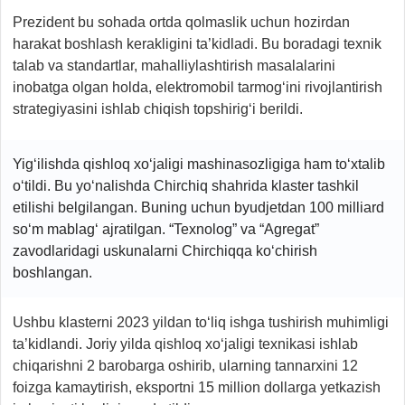
Prezident bu sohada ortda qolmaslik uchun hozirdan
harakat boshlash kerakligini ta’kidladi. Bu boradagi texnik
talab va standartlar, mahalliylashtirish masalalarini
inobatga olgan holda, elektromobil tarmog‘ini rivojlantirish
strategiyasini ishlab chiqish topshirig‘i berildi.
Yig‘ilishda qishloq xo‘jaligi mashinasozligiga ham to‘xtalib
o‘tildi. Bu yo‘nalishda Chirchiq shahrida klaster tashkil
etilishi belgilangan. Buning uchun byudjetdan 100 milliard
so‘m mablag‘ ajratilgan. “Texnolog” va “Agregat”
zavodlaridagi uskunalarni Chirchiqqa ko‘chirish
boshlangan.
Ushbu klasterni 2023 yildan to‘liq ishga tushirish muhimligi
ta’kidlandi. Joriy yilda qishloq xo‘jaligi texnikasi ishlab
chiqarishni 2 barobarga oshirib, ularning tannarxini 12
foizga kamaytirish, eksportni 15 million dollarga yetkazish