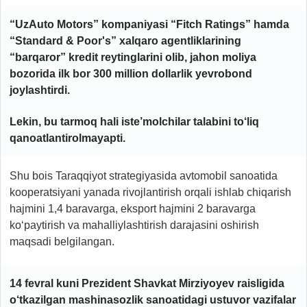
“UzAuto Motors” kompaniyasi “Fitch Ratings” hamda
“Standard & Poor's” xalqaro agentliklarining
“barqaror” kredit reytinglarini olib, jahon moliya
bozorida ilk bor 300 million dollarlik yevrobond
joylashtirdi.
Lekin, bu tarmoq hali iste’molchilar talabini to‘liq
qanoatlantirolmayapti.
Shu bois Taraqqiyot strategiyasida avtomobil sanoatida
kooperatsiyani yanada rivojlantirish orqali ishlab chiqarish
hajmini 1,4 baravarga, eksport hajmini 2 baravarga
ko‘paytirish va mahalliylashtirish darajasini oshirish
maqsadi belgilangan.
14 fevral kuni Prezident Shavkat Mirziyoyev raisligida
o‘tkazilgan mashinasozlik sanoatidagi ustuvor vazifalar