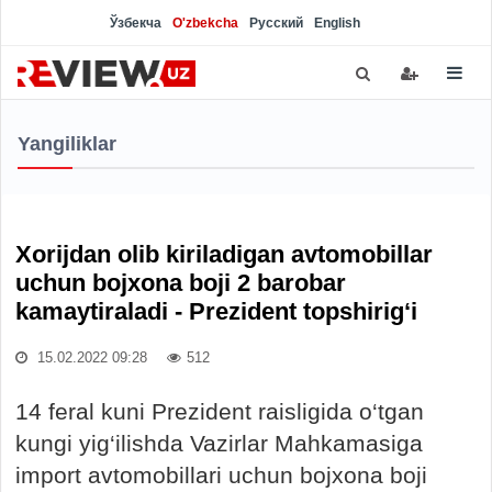
Ўзбекча
O'zbekcha
Русский
English
Yangiliklar
Xorijdan olib kiriladigan avtomobillar
uchun bojxona boji 2 barobar
kamaytiraladi - Prezident topshirig‘i
15.02.2022 09:28
512
14 feral kuni Prezident raisligida o‘tgan
kungi yig‘ilishda Vazirlar Mahkamasiga
import avtomobillari uchun bojxona boji