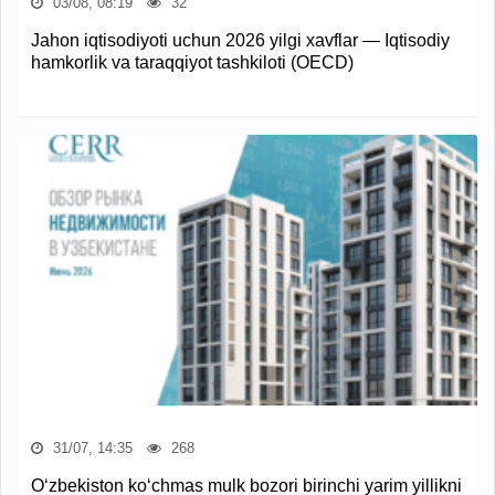
03/08, 08:19
32
Jahon iqtisodiyoti uchun 2026 yilgi xavflar — Iqtisodiy
hamkorlik va taraqqiyot tashkiloti (OECD)
31/07, 14:35
268
O‘zbekiston ko‘chmas mulk bozori birinchi yarim yillikni