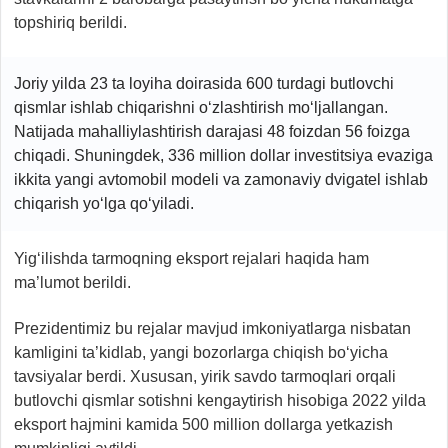
topshiriq berildi.
Joriy yilda 23 ta loyiha doirasida 600 turdagi butlovchi
qismlar ishlab chiqarishni o‘zlashtirish mo‘ljallangan.
Natijada mahalliylashtirish darajasi 48 foizdan 56 foizga
chiqadi. Shuningdek, 336 million dollar investitsiya evaziga
ikkita yangi avtomobil modeli va zamonaviy dvigatel ishlab
chiqarish yo‘lga qo‘yiladi.
Yig‘ilishda tarmoqning eksport rejalari haqida ham
ma’lumot berildi.
Prezidentimiz bu rejalar mavjud imkoniyatlarga nisbatan
kamligini ta’kidlab, yangi bozorlarga chiqish bo‘yicha
tavsiyalar berdi. Xususan, yirik savdo tarmoqlari orqali
butlovchi qismlar sotishni kengaytirish hisobiga 2022 yilda
eksport hajmini kamida 500 million dollarga yetkazish