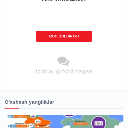
IZOH QOLDIRISH
Izohlar qo'shilmagan
O'xshash yangiliklar