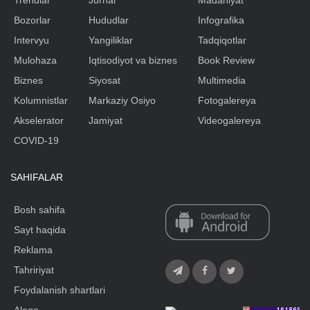
Bozorlar
Hududlar
Infografika
Intervyu
Yangiliklar
Tadqiqotlar
Mulohaza
Iqtisodiyot va biznes
Book Review
Biznes
Siyosat
Multimedia
Kolumnistlar
Markaziy Osiyo
Fotogalereya
Akselerator
Jamiyat
Videogalereya
COVID-19
SAHIFALAR
Bosh sahifa
Sayt haqida
Reklama
Tahririyat
Foydalanish shartlari
Aloqa