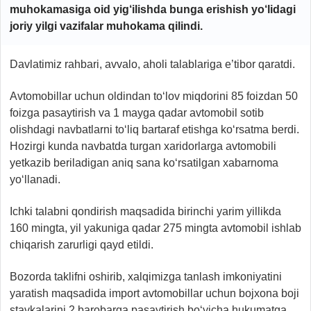
muhokamasiga oid yig‘ilishda bunga erishish yo‘lidagi
joriy yilgi vazifalar muhokama qilindi.
Davlatimiz rahbari, avvalo, aholi talablariga e’tibor qaratdi.
Avtomobillar uchun oldindan to‘lov miqdorini 85 foizdan 50
foizga pasaytirish va 1 mayga qadar avtomobil sotib
olishdagi navbatlarni to‘liq bartaraf etishga ko‘rsatma berdi.
Hozirgi kunda navbatda turgan xaridorlarga avtomobili
yetkazib beriladigan aniq sana ko‘rsatilgan xabarnoma
yo‘llanadi.
Ichki talabni qondirish maqsadida birinchi yarim yillikda
160 mingta, yil yakuniga qadar 275 mingta avtomobil ishlab
chiqarish zarurligi qayd etildi.
Bozorda taklifni oshirib, xalqimizga tanlash imkoniyatini
yaratish maqsadida import avtomobillar uchun bojxona boji
stavkalarini 2 barobarga pasaytirish bo‘yicha hukumatga