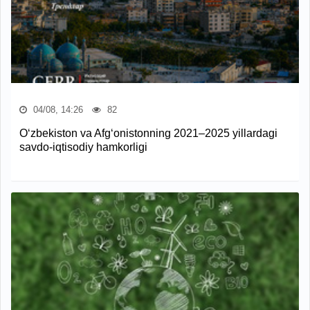
04/08, 14:26
82
O‘zbekiston va Afg‘onistonning 2021–2025 yillardagi
savdo-iqtisodiy hamkorligi