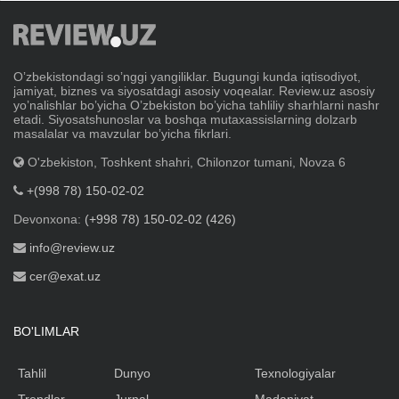
Oʼzbekistondagi soʼnggi yangiliklar. Bugungi kunda iqtisodiyot,
jamiyat, biznes va siyosatdagi asosiy voqealar. Review.uz asosiy
yoʼnalishlar boʼyicha Oʼzbekiston boʼyicha tahliliy sharhlarni nashr
etadi. Siyosatshunoslar va boshqa mutaxassislarning dolzarb
masalalar va mavzular boʼyicha fikrlari.
O'zbekiston, Toshkent shahri, Chilonzor tumani, Novza 6
+(998 78) 150-02-02
Devonxona:
(+998 78) 150-02-02 (426)
info@review.uz
cer@exat.uz
BO'LIMLAR
Tahlil
Dunyo
Texnologiyalar
Trendlar
Jurnal
Madaniyat