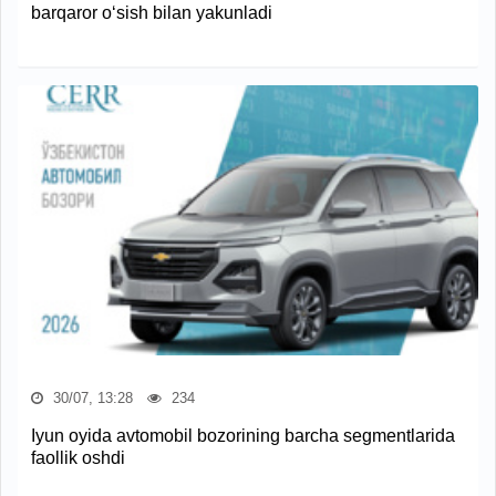
barqaror o‘sish bilan yakunladi
30/07, 13:28
234
Iyun oyida avtomobil bozorining barcha segmentlarida
faollik oshdi