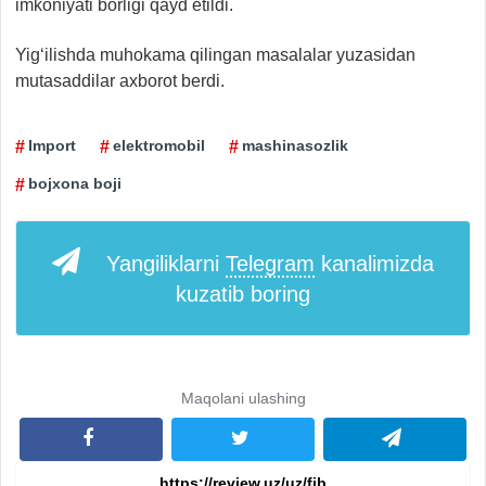
imkoniyati borligi qayd etildi.
Yig‘ilishda muhokama qilingan masalalar yuzasidan
mutasaddilar axborot berdi.
Import
elektromobil
mashinasozlik
bojxona boji
Yangiliklarni
Telegram
kanalimizda
kuzatib boring
Maqolani ulashing