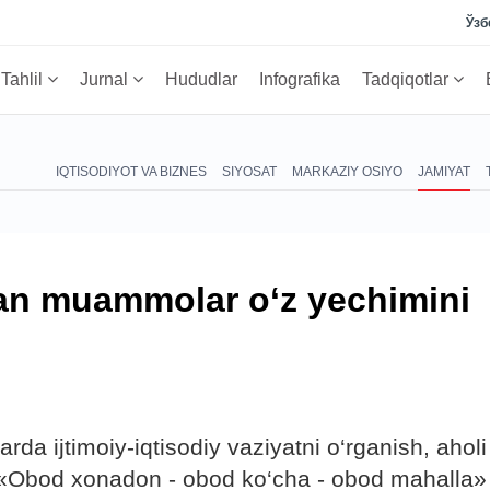
Ўзб
Tahlil
Jurnal
Hududlar
Infografika
Tadqiqotlar
IQTISODIYOT VA BIZNES
SIYOSAT
MARKAZIY OSIYO
JAMIYAT
gan muammolar o‘z yechimini
da ijtimoiy-iqtisodiy vaziyatni o‘rganish, aholi
«Obod xonadon - obod ko‘cha - obod mahalla»