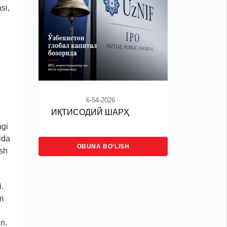
si,
6-54-2026
ИҚТИСОДИЙ ШАРҲ
agi
ida
OBUNA BO‘LISH
ish
.
‘m
n.