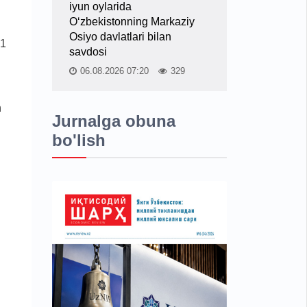
iyun oylarida
O‘zbekistonning Markaziy
Osiyo davlatlari bilan
 1
savdosi
06.08.2026 07:20
329
h
Jurnalga obuna
bo'lish