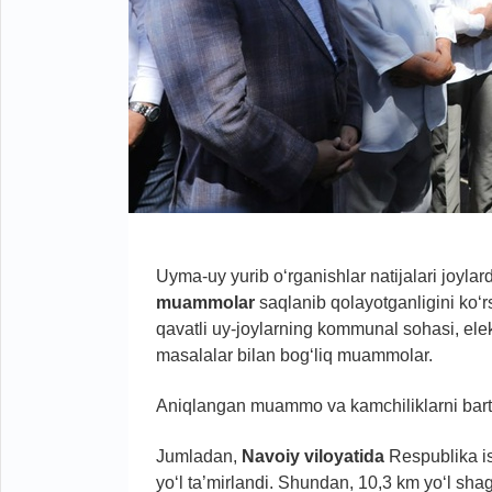
Uyma-uy yurib o‘rganishlar natijalari joyla
muammolar
saqlanib qolayotganligini ko‘
qavatli uy-joylarning kommunal sohasi, elektr 
masalalar bilan bog‘liq muammolar.
Aniqlangan muammo va kamchiliklarni bartar
Jumladan,
Navoiy viloyatida
Respublika is
yo‘l ta’mirlandi. Shundan, 10,3 km yo‘l shag‘a