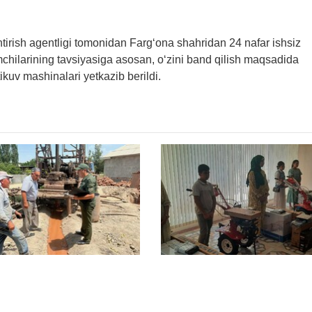
antirish agentligi tomonidan Farg‘ona shahridan 24 nafar ishsiz
chilarining tavsiyasiga asosan, o‘zini band qilish maqsadida
ikuv mashinalari yetkazib berildi.