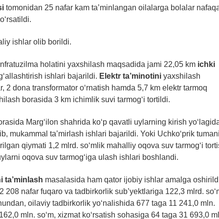
i
tomonidan 25 nafar kam ta’minlangan oilalarga bolalar nafaqa
rsatildi.
y ishlar olib borildi.
infratuzilma holatini yaxshilash maqsadida jami 22,05 km
ichki
allashtirish ishlari bajarildi.
Elektr ta’minotini
yaxshilash
, 2 dona transformator o‘rnatish hamda 5,7 km elektr tarmoq
ilash borasida 3 km ichimlik suvi tarmog‘i tortildi.
rasida Marg‘ilon shahrida ko‘p qavatli uylarning kirish yo‘lagid
lib, mukammal ta’mirlash ishlari bajarildi. Yoki Uchko‘prik tuman
irilgan qiymati 1,2 mlrd. so‘mlik mahalliy oqova suv tarmog‘i tort
uylarni oqova suv tarmog‘iga ulash ishlari boshlandi.
ni ta’minlash
masalasida ham qator ijobiy ishlar amalga oshirildi
 2 208 nafar fuqaro va tadbirkorlik sub’yektlariga 122,3 mlrd. so
Shundan, oilaviy tadbirkorlik yo‘nalishida 677 taga 11 241,0 mln.
162,0 mln. so‘m, xizmat ko‘rsatish sohasiga 64 taga 31 693,0 ml