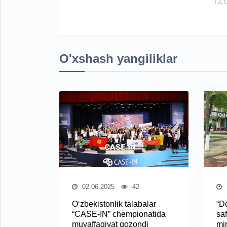
O'xshash yangiliklar
02.06.2025
42
O‘zbekistonlik talabalar
“Do
“CASE-IN” chempionatida
saf
muvaffaqiyat qozondi
mi