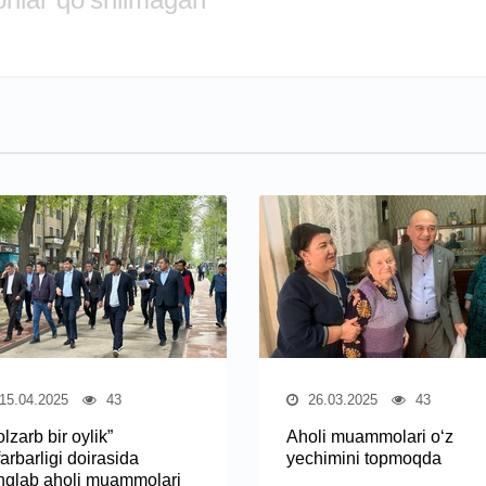
15.04.2025
43
26.03.2025
43
lzarb bir oylik”
Aholi muammolari o‘z
arbarligi doirasida
yechimini topmoqda
nglab aholi muammolari