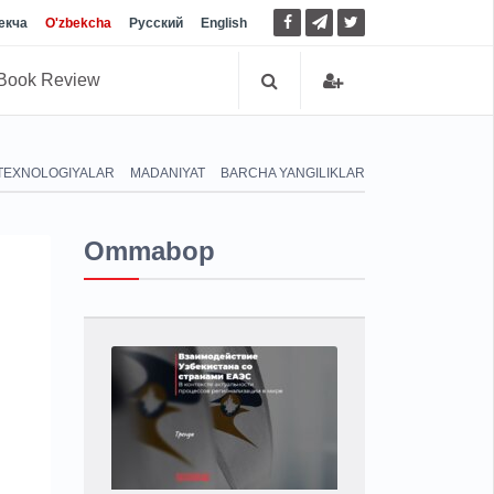
екча
O'zbekcha
Русский
English
Book Review
TEXNOLOGIYALAR
MADANIYAT
BARCHA YANGILIKLAR
Ommabop