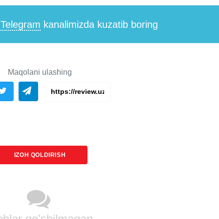
i
Telegram
kanalimizda kuzatib boring
Maqolani ulashing
IZOH QOLDIRISH
ohlar qo'shilmagan