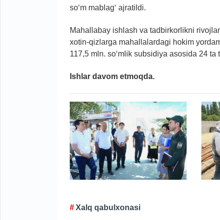
so‘m mablag‘ ajratildi.
Mahallabay ishlash va tadbirkorlikni rivojl
xotin-qizlarga mahallalardagi hokim yordam
117,5 mln. so‘mlik subsidiya asosida 24 ta t
Ishlar davom etmoqda.
Xalq qabulxonasi