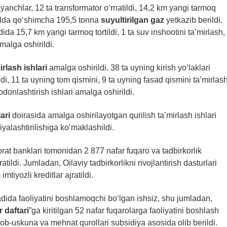
anchlar, 12 ta transformator o‘rnatildi, 14,2 km yangi tarmoq
holda qo‘shimcha 195,5 tonna
suyultirilgan gaz
yetkazib berildi.
da 15,7 km yangi tarmoq tortildi, 1 ta suv inshootini ta’mirlash,
amalga oshirildi.
irlash ishlari
amalga oshirildi. 38 ta uyning kirish yo‘laklari
ildi, 11 ta uyning tom qismini, 9 ta uyning fasad qismini ta’mirlas
onlashtirish ishlari amalga oshirildi.
ari
doirasida amalga oshirilayotgan qurilish ta’mirlash ishlari
yalashtirilishiga ko‘maklashildi.
rat banklari tomonidan 2 877 nafar fuqaro va tadbirkorlik
atildi. Jumladan, Oilaviy tadbirkorlikni rivojlantirish dasturlari
tiyozli kreditlar ajratildi.
sadida faoliyatini boshlamoqchi bo‘lgan ishsiz, shu jumladan,
 daftari
”ga kiritilgan 52 nafar fuqarolarga faoliyatini boshlash
ob-uskuna va mehnat qurollari subsidiya asosida olib berildi.