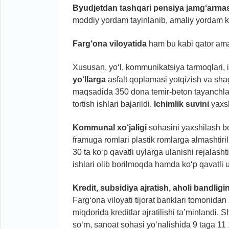
Byudjetdan tashqari pensiya jamg‘armas
moddiy yordam tayinlanib, amaliy yordam ko‘
Farg‘ona viloyatida
ham bu kabi qator amali
Xususan, yo‘l, kommunikatsiya tarmoqlari, 
yo‘llarga
asfalt qoplamasi yotqizish va shag‘
maqsadida 350 dona temir-beton tayanchlar
tortish ishlari bajarildi.
Ichimlik suvini
yaxsh
Kommunal xo‘jaligi
sohasini yaxshilash bo
framuga romlari plastik romlarga almashtiri
30 ta ko‘p qavatli uylarga ulanishi rejalasht
ishlari olib borilmoqda hamda ko‘p qavatli 
Kredit, subsidiya ajratish, aholi bandligi
Farg‘ona viloyati tijorat banklari tomonidan
miqdorida kreditlar ajratilishi ta’minlandi. 
so‘m, sanoat sohasi yo‘nalishida 9 taga 11 