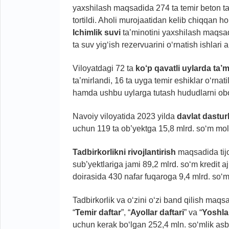
yaxshilash maqsadida 274 ta temir beton tay
tortildi. Aholi murojaatidan kelib chiqqan 
Ichimlik suvi
ta’minotini yaxshilash maqsadi
ta suv yig‘ish rezervuarini o‘rnatish ishlari 
Viloyatdagi 72 ta
ko‘p
qavatli uylarda ta’m
ta’mirlandi, 16 ta uyga temir eshiklar o‘rnat
hamda ushbu uylarga tutash hududlarni obod
Navoiy viloyatida 2023 yilda
davlat dasturl
uchun 119 ta ob’yektga 15,8 mlrd. so‘m moli
Tadbirkorlikni rivojlantirish
maqsadida tijo
sub’yektlariga jami 89,2 mlrd. so‘m kredit ajr
doirasida 430 nafar fuqaroga 9,4 mlrd. so‘m im
Tadbirkorlik va o‘zini o‘zi band qilish maq
“
Temir daftar
”, “
Ayollar daftari
” va “
Yoshlar
uchun kerak bo‘lgan 252,4 mln. so‘mlik asb