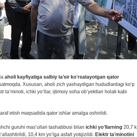
rda
aholi kayfiyatiga salbiy ta’sir ko‘rsatayotgan qator
rsatmoqda. Xususan, aholi zich yashaydigan hududlardagi ko‘p
ta’minoti, ichki yo‘llar, ijtimoiy soha ob’yektlari holati kabi
af etish maqsadida qator ishlar amalga oshirildi.
hchi guruhi mas’ullari tashabbusi bilan
ichki yo‘llarning
20,7 
llashtirildi, 10,4 km yo‘lga asfalt yotqizildi.
Elektr ta’minoti
ni