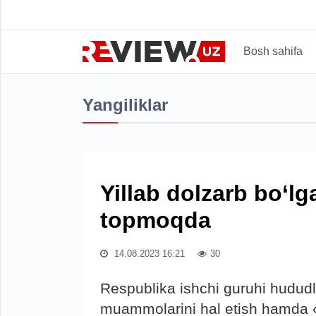
Bosh sahifa
Yangiliklar
Yillab dolzarb bo‘l
topmoqda
14.08.2023 16:21
30
Respublika ishchi guruhi hududlar
muammolarini hal etish hamda 