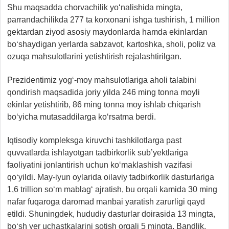
Shu maqsadda chorvachilik yo‘nalishida mingta,
parrandachilikda 277 ta korxonani ishga tushirish, 1 million
gektardan ziyod asosiy maydonlarda hamda ekinlardan
bo‘shaydigan yerlarda sabzavot, kartoshka, sholi, poliz va
ozuqa mahsulotlarini yetishtirish rejalashtirilgan.
Prezidentimiz yog‘-moy mahsulotlariga aholi talabini
qondirish maqsadida joriy yilda 246 ming tonna moyli
ekinlar yetishtirib, 86 ming tonna moy ishlab chiqarish
bo‘yicha mutasaddilarga ko‘rsatma berdi.
Iqtisodiy kompleksga kiruvchi tashkilotlarga past
quvvatlarda ishlayotgan tadbirkorlik sub’yektlariga
faoliyatini jonlantirish uchun ko‘maklashish vazifasi
qo‘yildi. May-iyun oylarida oilaviy tadbirkorlik dasturlariga
1,6 trillion so‘m mablag‘ ajratish, bu orqali kamida 30 ming
nafar fuqaroga daromad manbai yaratish zarurligi qayd
etildi. Shuningdek, hududiy dasturlar doirasida 13 mingta,
bo‘sh yer uchastkalarini sotish orqali 5 mingta, Bandlik,