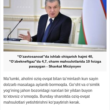
“O‘zavtosanoat”da ishlab chiqarish hajmi 40,
“O‘zbekneftgaz”da 4,7, charm mahsulotlarida 10 foizga
pasaygan - Shavkat Mirziyoyev
Ma’lumki, aholini oziq-ovqat bilan ta’minlash kun sayin
dolzarb masalaga aylanib bormoqda. Go‘sht va o‘simlik
yog‘ining jahon bozoridagi narxlari bir yildan buyon
to‘xtovsiz o‘smoqda. Bunday sharoitda oziq-ovqat
mahsulotlari yetishtirishni ko‘paytirish kerak.