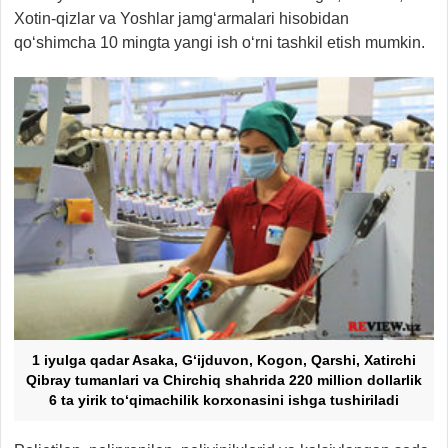
Xotin-qizlar va Yoshlar jamg‘armalari hisobidan
qo‘shimcha 10 mingta yangi ish o‘rni tashkil etish mumkin.
1 iyulga qadar Asaka, G‘ijduvon, Kogon, Qarshi, Xatirchi
Qibray tumanlari va Chirchiq shahrida 220 million dollarlik
6 ta yirik to‘qimachilik korxonasini ishga tushiriladi