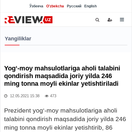
Ўзбекча
O'zbekcha
Русский
English
Yangiliklar
Yog‘-moy mahsulotlariga aholi talabini
qondirish maqsadida joriy yilda 246
ming tonna moyli ekinlar yetishtiriladi
12.05.2021 15:38
473
Prezident yog‘-moy mahsulotlariga aholi
talabini qondirish maqsadida joriy yilda 246
ming tonna moyli ekinlar yetishtirib, 86