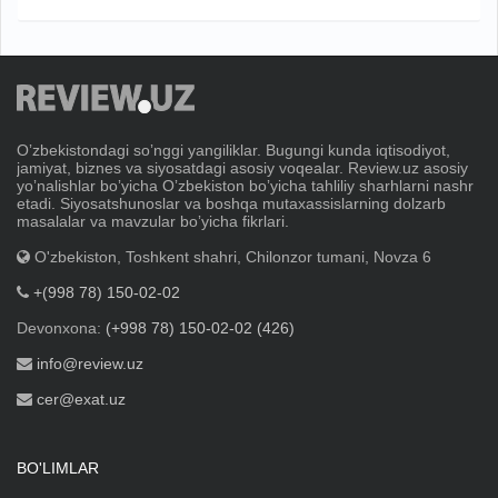
Oʼzbekistondagi soʼnggi yangiliklar. Bugungi kunda iqtisodiyot,
jamiyat, biznes va siyosatdagi asosiy voqealar. Review.uz asosiy
yoʼnalishlar boʼyicha Oʼzbekiston boʼyicha tahliliy sharhlarni nashr
etadi. Siyosatshunoslar va boshqa mutaxassislarning dolzarb
masalalar va mavzular boʼyicha fikrlari.
O'zbekiston, Toshkent shahri, Chilonzor tumani, Novza 6
+(998 78) 150-02-02
Devonxona:
(+998 78) 150-02-02 (426)
info@review.uz
cer@exat.uz
BO'LIMLAR