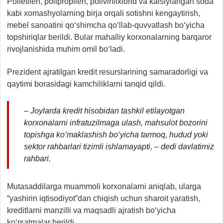
Polietilen, polipropilen, polivinilxlorid va kalsiylangan soda
kabi xomashyolarning birja orqali sotishni kengaytirish,
mebel sanoatini qo‘shimcha qo‘llab-quvvatlash bo‘yicha
topshiriqlar berildi. Bular mahalliy korxonalarning barqaror
rivojlanishida muhim omil bo‘ladi.
Prezident ajratilgan kredit resurslarining samaradorligi va
qaytimi borasidagi kamchiliklarni tanqid qildi.
– Joylarda kredit hisobidan tashkil etilayotgan
korxonalarni infratuzilmaga ulash, mahsulot bozorini
topishga ko‘maklashish bo‘yicha tarmoq, hudud yoki
sektor rahbarlari tizimli ishlamayapti, – dedi davlatimiz
rahbari.
Mutasaddilarga muammoli korxonalarni aniqlab, ularga
“yashirin iqtisodiyot”dan chiqish uchun sharoit yaratish,
kreditlarni manzilli va maqsadli ajratish bo‘yicha
ko‘rsatmalar berildi.