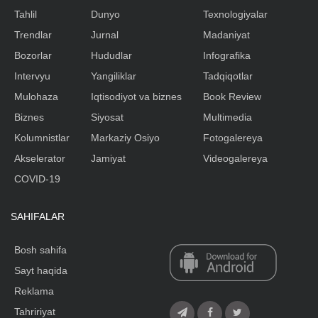
Tahlil
Dunyo
Texnologiyalar
Trendlar
Jurnal
Madaniyat
Bozorlar
Hududlar
Infografika
Intervyu
Yangiliklar
Tadqiqotlar
Mulohaza
Iqtisodiyot va biznes
Book Review
Biznes
Siyosat
Multimedia
Kolumnistlar
Markaziy Osiyo
Fotogalereya
Akselerator
Jamiyat
Videogalereya
COVID-19
SAHIFALAR
Bosh sahifa
Sayt haqida
Reklama
Tahririyat