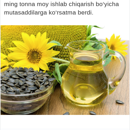
ming tonna moy ishlab chiqarish bo‘yicha
mutasaddilarga ko‘rsatma berdi.