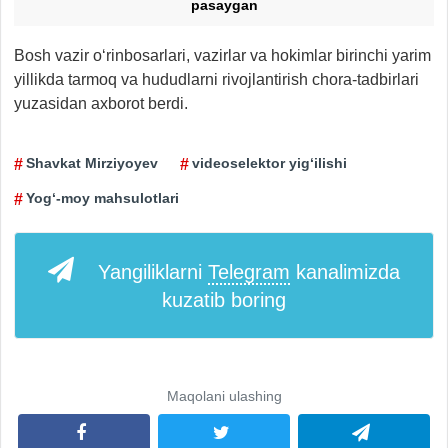
pasaygan
Bosh vazir o‘rinbosarlari, vazirlar va hokimlar birinchi yarim
yillikda tarmoq va hududlarni rivojlantirish chora-tadbirlari
yuzasidan axborot berdi.
Shavkat Mirziyoyev
videoselektor yig‘ilishi
Yog‘-moy mahsulotlari
Yangiliklarni
Telegram
kanalimizda
kuzatib boring
Maqolani ulashing