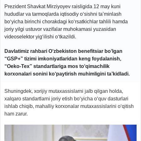
Prezident Shavkat Mirziyoyev raisligida 12 may kuni
hududlar va tarmoqlarda iqtisodiy o‘sishni ta’minlash
bo‘yicha birinchi chorakdagi ko‘rsatkichlar tahlili hamda
joriy yilgi ustuvor vazifalar muhokamasi yuzasidan
videoselektor yig‘ilishi o‘tkazildi.
Davlatimiz rahbari O‘zbekiston benefitsiar bo‘lgan
“GSP+” tizimi imkoniyatlaridan keng foydalanish,
“Oeko-Tex” standartlariga mos to‘qimachilik
korxonalari sonini ko‘paytirish muhimligini ta’kidladi.
Shuningdek, xorijiy mutaxassislarni jalb qilgan holda,
xalqaro standartlarni joriy etish bo‘yicha o‘quv dasturlari
ishlab chiqib, mahalliy korxonalar mutaxassislarini o‘qitish
ham zarur.