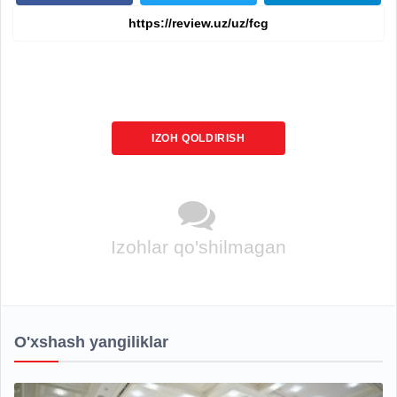
IZOH QOLDIRISH
Izohlar qo'shilmagan
O'xshash yangiliklar