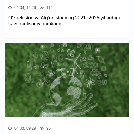
04/08, 14:26
114
O‘zbekiston va Afg‘onistonning 2021–2025 yillardagi
savdo-iqtisodiy hamkorligi
04/08, 09:29
95