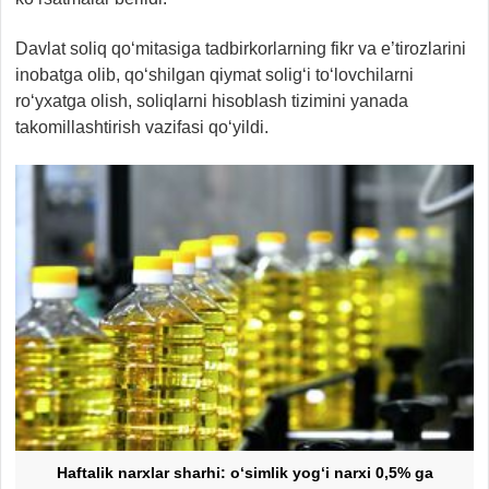
Davlat soliq qo‘mitasiga tadbirkorlarning fikr va e’tirozlarini
inobatga olib, qo‘shilgan qiymat solig‘i to‘lovchilarni
ro‘yxatga olish, soliqlarni hisoblash tizimini yanada
takomillashtirish vazifasi qo‘yildi.
Haftalik narxlar sharhi: o‘simlik yog‘i narxi 0,5% ga