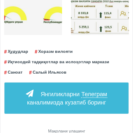
Ҳудудлар
Хоразм вилояти
Иқтисодий тадқиқотлар ва ислоҳотлар маркази
Саноат
Салый Ильясов
Янгиликларни
Телеграм
каналимизда кузатиб боринг
Мақолани улашинг