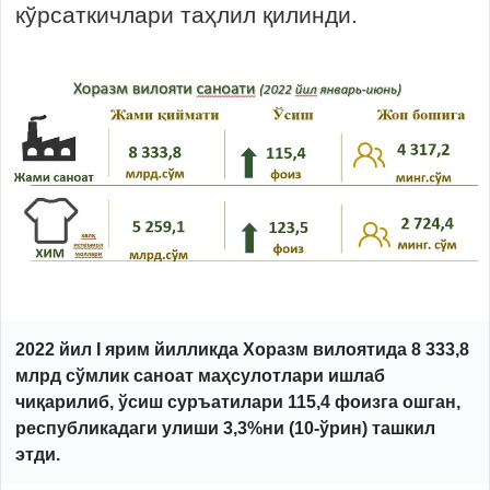
кўрсаткичлари таҳлил қилинди.
2022 йил I ярим йилликда Хоразм вилоятида 8 333,8
млрд сўмлик саноат маҳсулотлари ишлаб
чиқарилиб, ўсиш суръатилари 115,4 фоизга ошган,
республикадаги улиши 3,3%ни (10-ўрин) ташкил
этди.