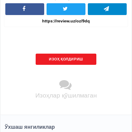
ИЗОҲ ҚОЛДИРИШ
Изоҳлар қўшилмаган
Ўхшаш янгиликлар