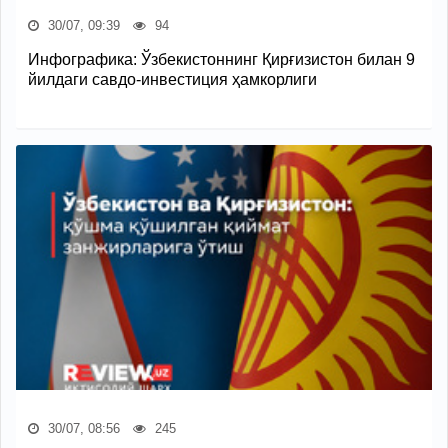
30/07, 09:39
94
Инфографика: Ўзбекистоннинг Қирғизистон билан 9
йилдаги савдо-инвестиция ҳамкорлиги
30/07, 08:56
245