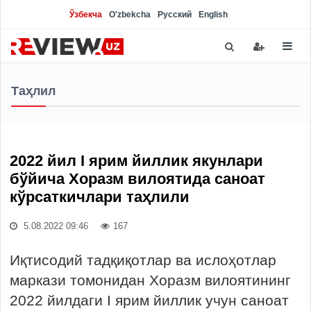
Ўзбекча
O'zbekcha
Русский
English
Таҳлил
2022 йил I ярим йиллик якунлари
бўйича Хоразм вилоятида саноат
кўрсаткичлари таҳлили
5.08.2022 09:46
167
Иқтисодий тадқиқотлар ва ислоҳотлар
маркази томонидан Хоразм вилоятининг
2022 йилдаги I ярим йиллик учун саноат