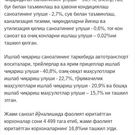
буғ билан таъминлаш ва ҳавони кондициялаш
саноатининг улуши - 2,7%, сув билан таъминлаш,
канализация тизими, чиқиндиларни йиғиш ва
утилизация қилиш саноатининг улуши - 0,6%, тоғ-кон
саноат ва очиқ конларни ишлаш улуши – 0,02%ни
ташкил қилган.
Ишлаб чиқариш саноатининг таркибида автотранспорт
воситалари, трейлерлар ва ярим прицеплар ишлаб
чиқариш улуши - 40,8%, озиқ-овқат маҳсулотлари
ишлаб чиқариш улуши - 22,7%, тўқимачилик
маҳсулотлари ишлаб чиқариш улуши - 20,9% ва бошқа
ишлаб чиқариш маҳсулотлар улуши – 15,7% ни ташкил
этган.
Жами саноат йўналишида фаолият юритаётган
корхоналар сони 4 499 тага етиб, жами фаолият
юритаётган корхоналарнинг 16,8%ни ташкил этди.