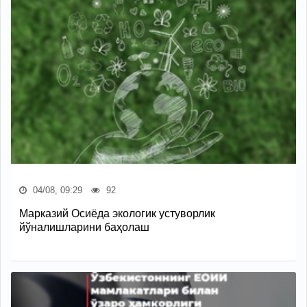
04/08, 09:29
92
Марказий Осиёда экологик устуворлик
йўналишларини баҳолаш