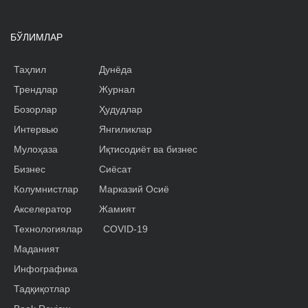
БЎЛИМЛАР
Таҳлил
Дунёда
Трендлар
Журнал
Бозорлар
Ҳудудлар
Интервью
Янгиликлар
Мулоҳаза
Иқтисодиёт ва бизнес
Бизнес
Сиёсат
Колумнистлар
Марказий Осиё
Акселератор
Жамият
Технологиялар
COVID-19
Маданият
Инфографика
Тадқиқотлар