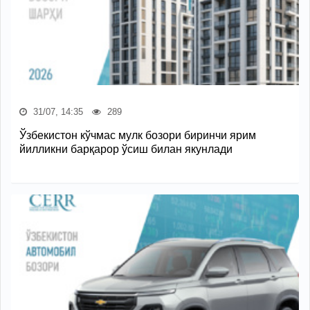
31/07, 14:35
289
Ўзбекистон кўчмас мулк бозори биринчи ярим
йилликни барқарор ўсиш билан якунлади