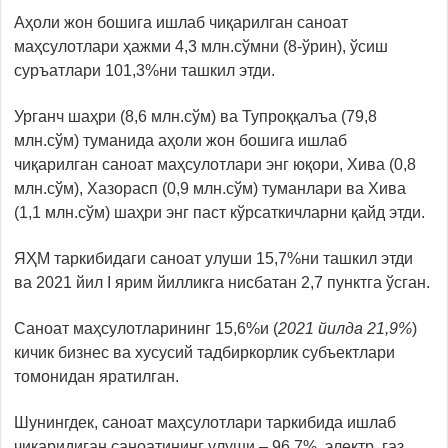
Аҳоли жон бошига ишлаб чиқарилган саноат
маҳсулотлари ҳажми 4,3 млн.сўмни (8-ўрин), ўсиш
суръатлари 101,3%ни ташкил этди.
Урганч шаҳри (8,6 млн.сўм) ва Тупроққалъа (79,8
млн.сўм) туманида аҳоли жон бошига ишлаб
чиқарилган саноат маҳсулотлари энг юқори, Хива (0,8
млн.сўм), Хазорасп (0,9 млн.сўм) туманлари ва Хива
(1,1 млн.сўм) шаҳри энг паст кўрсаткичларни қайд этди.
ЯҲМ таркибидаги саноат улуши 15,7%ни ташкил этди
ва 2021 йил I ярим йилликга нисбатан 2,7 пунктга ўсган.
Саноат маҳсулотларининг 15,6%и (
2021 йилда 21,9%
)
кичик бизнес ва хусусий тадбиркорлик субъектлари
томонидан яратилган.
Шунингдек, саноат маҳсулотлари таркибида ишлаб
чиқаридиган саноатининг улуши – 96,7%, электр, газ,