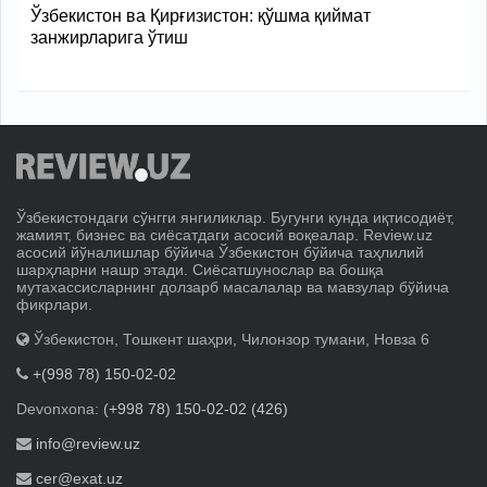
Ўзбекистон ва Қирғизистон: қўшма қиймат
занжирларига ўтиш
Ўзбекистондаги сўнгги янгиликлар. Бугунги кунда иқтисодиёт,
жамият, бизнес ва сиёсатдаги асосий воқеалар. Review.uz
асосий йўналишлар бўйича Ўзбекистон бўйича таҳлилий
шарҳларни нашр этади. Сиёсатшунослар ва бошқа
мутахассисларнинг долзарб масалалар ва мавзулар бўйича
фикрлари.
Ўзбекистон, Тошкент шаҳри, Чилонзор тумани, Новза 6
+(998 78) 150-02-02
Devonxona:
(+998 78) 150-02-02 (426)
info@review.uz
cer@exat.uz