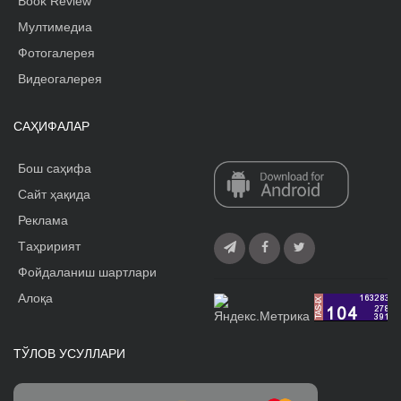
Book Review
Мултимедиа
Фотогалерея
Видеогалерея
САҲИФАЛАР
Бош саҳифа
Сайт ҳақида
Реклама
Tаҳририят
Фойдаланиш шартлари
Алоқа
ТЎЛОВ УСУЛЛАРИ