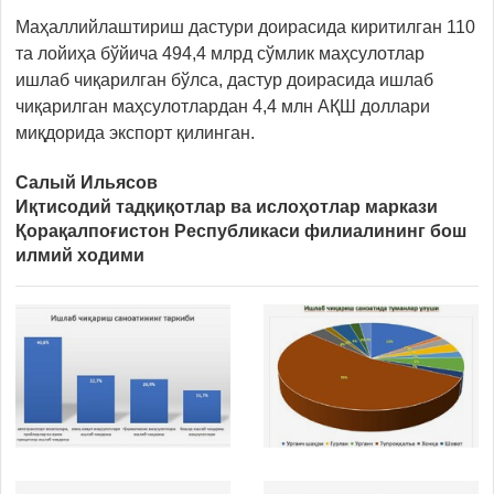
Маҳаллийлаштириш дастури доирасида киритилган 110
та лойиҳа бўйича 494,4 млрд сўмлик маҳсулотлар
ишлаб чиқарилган бўлса, дастур доирасида ишлаб
чиқарилган маҳсулотлардан 4,4 млн АҚШ доллари
миқдорида экспорт қилинган.
Салый Ильясов
Иқтисодий тадқиқотлар ва ислоҳотлар маркази
Қорақалпоғистон Республикаси филиалининг бош
илмий ходими