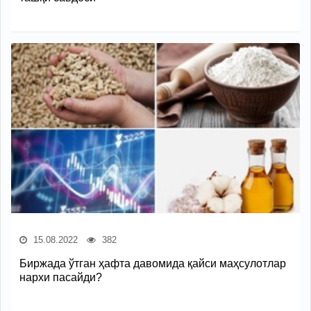
15.08.2022
382
Биржада ўтган ҳафта давомида қайси маҳсулотлар
нархи пасайди?