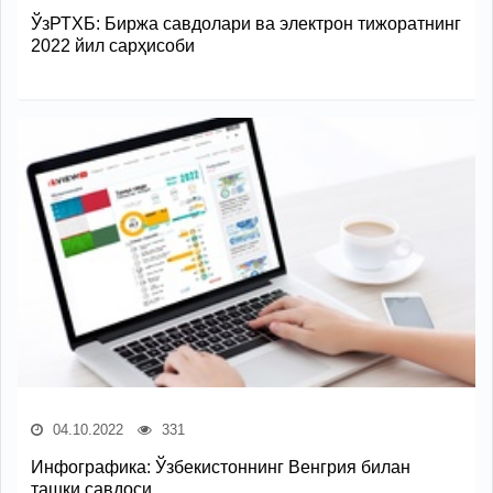
ЎзРТХБ: Биржа савдолари ва электрон тижоратнинг
2022 йил сарҳисоби
04.10.2022
331
Инфографика: Ўзбекистоннинг Венгрия билан
ташқи савдоси