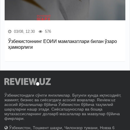
03/08, 12:30
576
Ўзбекистоннинг ЕОИИ мамлакатлари билан ўзаро
ҳамкорлиги
Ўзбекистондаги сўнгги янгиликлар. Бугунги кунда иқтисодиёт,
жамият, бизнес ва сиёсатдаги асосий воқеалар. Review.uz
асосий йўналишлар бўйича Ўзбекистон бўйича таҳлилий
шарҳларни нашр этади. Сиёсатшунослар ва бошқа
мутахассисларнинг долзарб масалалар ва мавзулар бўйича
фикрлари.
Ўзбекистон, Тошкент шаҳри, Чилонзор тумани, Новза 6