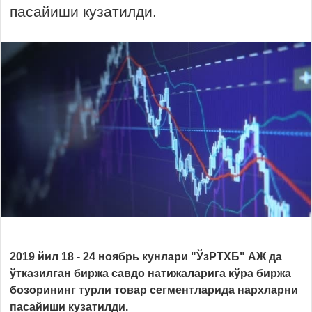
пасайиши кузатилди.
2019 йил 18 - 24 ноябрь кунлари "ЎзРТХБ" АЖ да
ўтказилган биржа савдо натижаларига кўра биржа
бозорининг турли товар сегментларида нархларни
пасайиши кузатилди.