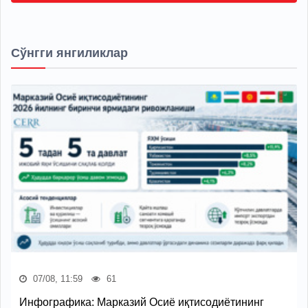
Сўнгги янгиликлар
07/08, 11:59
61
Инфографика: Марказий Осиё иқтисодиётининг