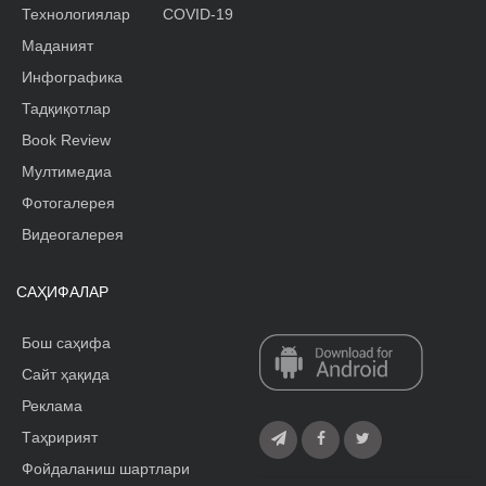
Технологиялар
COVID-19
Маданият
Инфографика
Тадқиқотлар
Book Review
Мултимедиа
Фотогалерея
Видеогалерея
САҲИФАЛАР
Бош саҳифа
Сайт ҳақида
Реклама
Tаҳририят
Фойдаланиш шартлари