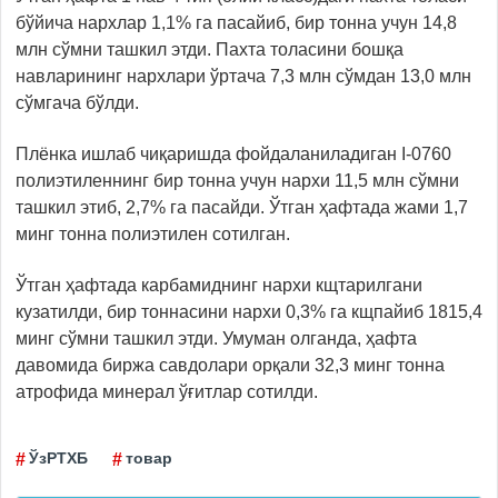
бўйича нархлар 1,1% га пасайиб, бир тонна учун 14,8
млн сўмни ташкил этди. Пахта толасини бошқа
навларининг нархлари ўртача 7,3 млн сўмдан 13,0 млн
сўмгача бўлди.
Плёнка ишлаб чиқаришда фойдаланиладиган I-0760
полиэтиленнинг бир тонна учун нархи 11,5 млн сўмни
ташкил этиб, 2,7% га пасайди. Ўтган ҳафтада жами 1,7
минг тонна полиэтилен сотилган.
Ўтган ҳафтада карбамиднинг нархи кщтарилгани
кузатилди, бир тоннасини нархи 0,3% га кщпайиб 1815,4
минг сўмни ташкил этди. Умуман олганда, ҳафта
давомида биржа савдолари орқали 32,3 минг тонна
атрофида минерал ўғитлар сотилди.
ЎзРТХБ
товар