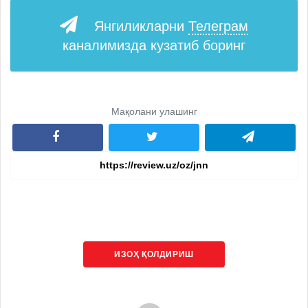
Янгиликларни
Телеграм
каналимизда кузатиб боринг
Мақолани улашинг
ИЗОҲ ҚОЛДИРИШ