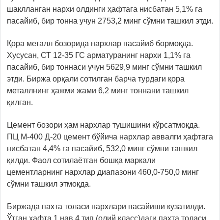
шаклланган нархи олдинги ҳафтага нисбатан 5,1% га
пасайиб, бир тонна учун 2753,2 минг сўмни ташкил этди.
Қора металл бозорида нархлар пасайиб бормоқда.
Хусусан, СТ 12-35 ГС арматуранинг нархи 1,1% га
пасайиб, бир тоннаси учун 5629,9 минг сўмни ташкил
этди. Биржа орқали сотилган барча турдаги қора
металлнинг ҳажми жами 6,2 минг тоннани ташкил
қилган.
Цемент бозори ҳам нархлар тушишини кўрсатмоқда.
ПЦ М-400 Д-20 цемент бўйича нархлар аввалги ҳафтага
нисбатан 4,4% га пасайиб, 532,0 минг сўмни ташкил
қилди. Фаол сотилаётган бошқа маркали
цементларнинг нархлар диапазони 460,0-750,0 минг
сўмни ташкил этмоқда.
Биржада пахта толаси нархлари пасайиши кузатилди.
Ўтган ҳафта 1 нав 4 тип (олий класс)даги пахта толаси