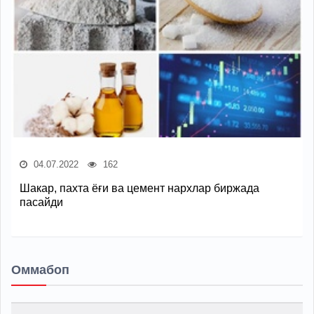
04.07.2022
162
Шакар, пахта ёғи ва цемент нархлар биржада
пасайди
Оммабоп