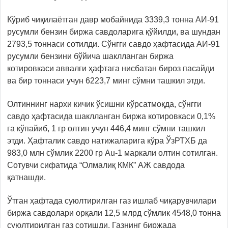
Кўриб чиқилаётган давр мобайнида 3339,3 тонна АИ-91
русумли бензин биржа савдоларига қўйилди, ва шундан
2793,5 тоннаси сотилди. Сўнгги савдо ҳафтасида АИ-91
русумли бензини бўйича шаклланган биржа
котировкаси аввалги ҳафтага нисбатан бироз пасайди
ва бир тоннаси учун 6223,7 минг сўмни ташкил этди.
Олтиннинг нархи кичик ўсишни кўрсатмоқда, сўнгги
савдо ҳафтасида шаклланган биржа котировкаси 0,1%
га кўпайиб, 1 гр олтин учун 446,4 минг сўмни ташкил
этди. Ҳафталик савдо натижаларига кўра ЎзРТХБ да
983,0 млн сўмлик 2200 гр Au-1 маркали олтин сотилган.
Сотувчи сифатида “Олмалиқ КМК” АЖ савдода
қатнашди.
Ўтган ҳафтада суюлтирилган газ ишлаб чиқарувчилари
биржа савдолари орқали 12,5 млрд сўмлик 4548,0 тонна
суюлтирилган газ сотишди. Газнинг биржада