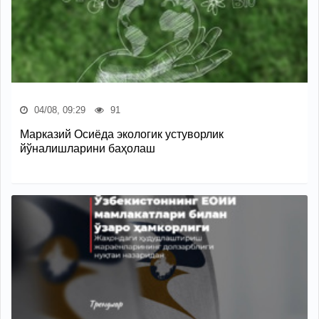
04/08, 09:29
91
Марказий Осиёда экологик устуворлик
йўналишларини баҳолаш