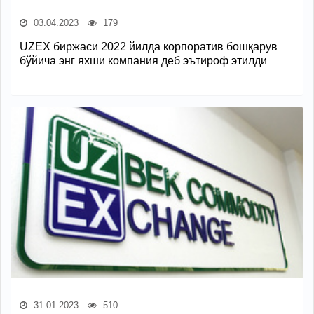
03.04.2023
179
UZEX биржаси 2022 йилда корпоратив бошқарув
бўйича энг яхши компания деб эътироф этилди
31.01.2023
510