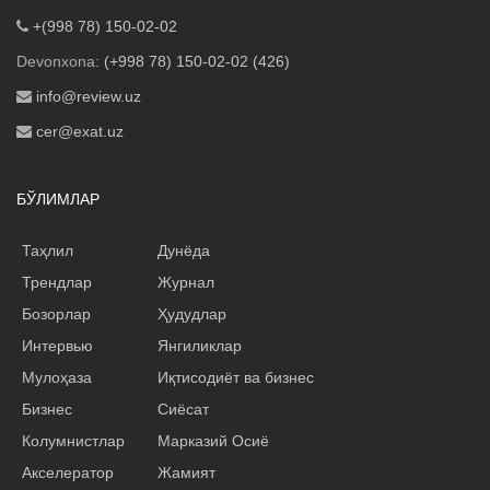
+(998 78) 150-02-02
Devonxona:
(+998 78) 150-02-02 (426)
info@review.uz
cer@exat.uz
БЎЛИМЛАР
Таҳлил
Дунёда
Трендлар
Журнал
Бозорлар
Ҳудудлар
Интервью
Янгиликлар
Мулоҳаза
Иқтисодиёт ва бизнес
Бизнес
Сиёсат
Колумнистлар
Марказий Осиё
Акселератор
Жамият