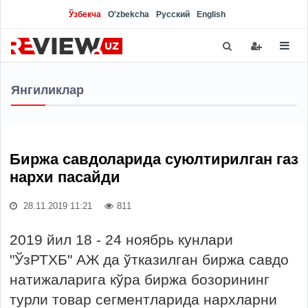
Ўзбекча
O'zbekcha
Русский
English
Янгиликлар
Биржа савдоларида суюлтирилган газ
нархи пасайди
28.11.2019 11:21
811
2019 йил 18 - 24 ноябрь кунлари
"ЎзРТХБ" АЖ да ўтказилган биржа савдо
натижаларига кўра биржа бозорининг
турли товар сегментларида нархларни