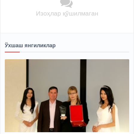
Изоҳлар қўшилмаган
Ўхшаш янгиликлар