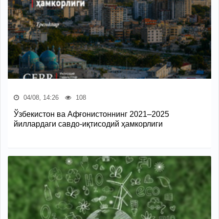
04/08, 14:26
108
Ўзбекистон ва Афғонистоннинг 2021–2025
йиллардаги савдо-иқтисодий ҳамкорлиги