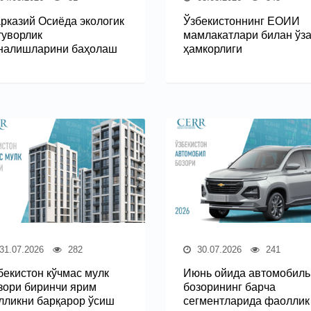
рказий Осиёда экологик
Ўзбекистоннинг ЕОИИ
туворлик
мамлакатлари билан ўз
налишларини баҳолаш
ҳамкорлиги
31.07.2026
282
30.07.2026
241
бекистон кўчмас мулк
Июнь ойида автомобиль
зори биринчи ярим
бозорининг барча
лликни барқарор ўсиш
сегментларида фаоллик