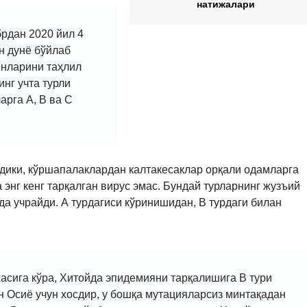
натижалари
рдан 2020 йил 4
ун дунё бўйлаб
генларини таҳлил
нг учта турли
арга А, В ва C
дики, кўршапалаклардан калтакесаклар орқали одамларга
а энг кенг тарқалган вирус эмас. Бундай турларнинг жузъий
а учрайди. А турдагиси кўринишидан, В турдаги билан
асига кўра, Хитойда эпидемияни тарқалишига В тури
н Осиё учун хосдир, у бошқа мутацияларсиз минтақадан