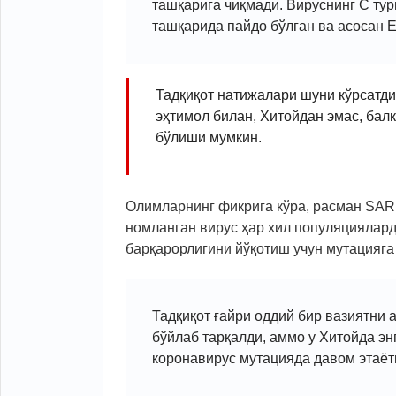
ташқарига чиқмади. Вируснинг C ту
ташқарида пайдо бўлган ва асосан 
Тадқиқот натижалари шуни кўрсатди
эҳтимол билан, Хитойдан эмас, балк
бўлиши мумкин.
Олимларнинг фикрига кўра, расман SAR
номланган вирус ҳар хил популяциялар
барқарорлигини йўқотиш учун мутацияга
Тадқиқот ғайри оддий бир вазиятни
бўйлаб тарқалди, аммо у Хитойда эн
коронавирус мутацияда давом этаёт