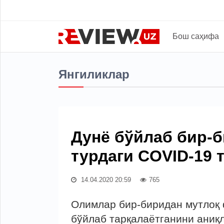
Бош саҳифа
Янгиликлар
Дунё бўйлаб бир-б
турдаги COVID-19 
14.04.2020 20:59
765
Олимлар бир-биридан мутлоқ 
бўйлаб тарқалаётганини аниқл