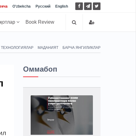
екча
O'zbekcha
Русский
English
иқотлар
Book Review
ТЕХНОЛОГИЯЛАР
МАДАНИЯТ
БАРЧА ЯНГИЛИКЛАР
Оммабоп
л
ил