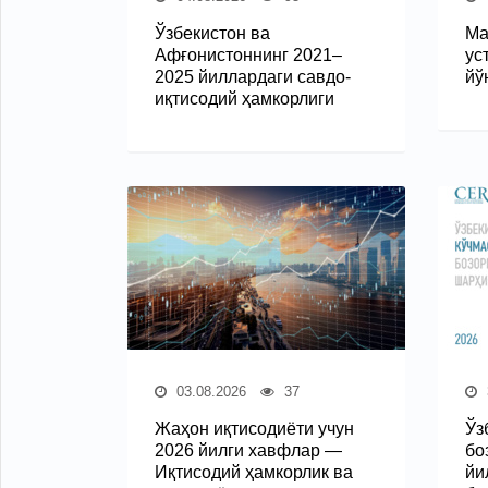
Ўзбекистон ва
Ма
Афғонистоннинг 2021–
ус
2025 йиллардаги савдо-
йў
иқтисодий ҳамкорлиги
03.08.2026
37
Жаҳон иқтисодиёти учун
Ўз
2026 йилги хавфлар —
бо
Иқтисодий ҳамкорлик ва
йи