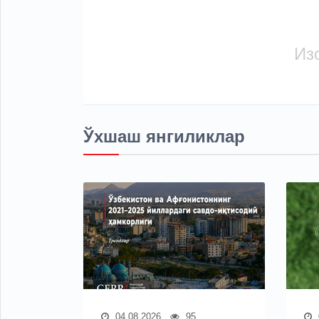
Из
Ўхшаш янгиликлар
04.08.2026
95