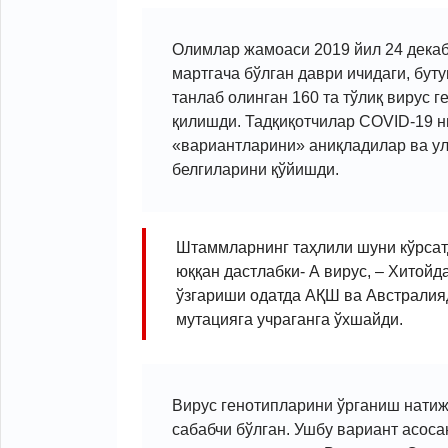
Олимлар жамоаси 2019 йил 24 декаб
мартгача бўлган даври ичидаги, бут
танлаб олинган 160 та тўлиқ вирус 
қилишди. Тадқиқотчилар COVID-19 ни
«вариантларини» аниқладилар ва ул
белгиларини
қўйишди.
Штаммларнинг таҳлили шуни кўрсат
юққан дастлабки- А вирус, – Хитойд
ўзгариши одатда АҚШ ва Австралияд
мутацияга учраганга ўхшайди.
Вирус генотипларини ўрганиш натиж
сабабчи бўлган. Ушбу вариант асоса