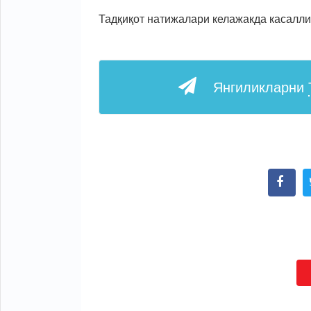
Тадқиқот натижалари келажакда касалл
Янгиликларни