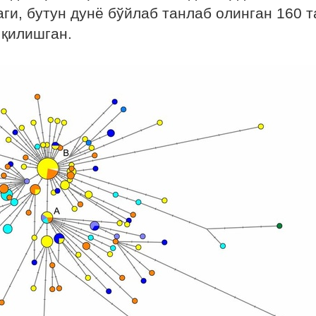
аги, бутун дунё бўйлаб танлаб олинган 160 т
 қилишган.