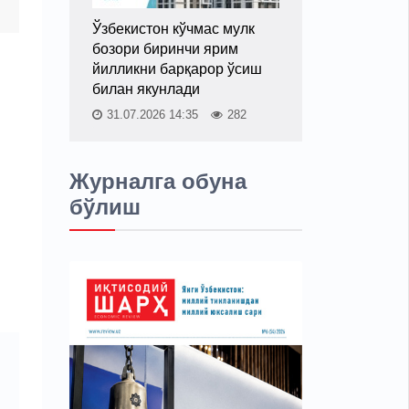
Ўзбекистон кўчмас мулк
бозори биринчи ярим
йилликни барқарор ўсиш
билан якунлади
31.07.2026 14:35
282
Журналга обуна
бўлиш