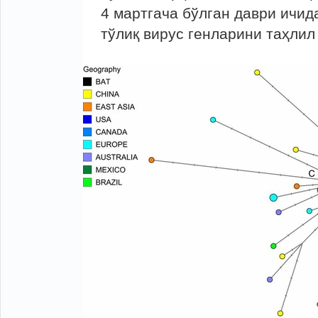
4 мартгача бўлган даври ичид
тўлиқ вирус генларини таҳлил