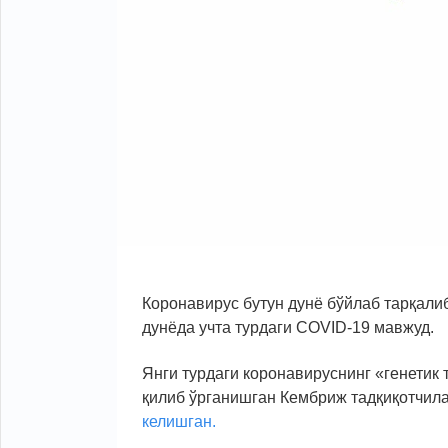
Коронавирус бутун дунё бўйлаб тарқали
дунёда учта турдаги COVID-19 мавжуд.
Янги турдаги коронавируснинг «генетик 
қилиб ўрганишган Кембриж тадқиқотчил
келишган.