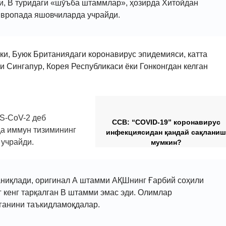
ри, В туридаги «шўъба штаммлар», ҳозирда Хитойдан
Европада яшовчиларда учрайди.
ки, Буюк Британиядаги коронавирус эпидемияси, катта
и Сингапур, Корея Республикаси ёки Гонконгдан келган
S-CoV-2 деб
ССВ: “COVID-19” коронавирус
да иммун тизимининг
инфекциясидан қандай сақланиш
 учрайди.
мумкин?
 аниқлади, оригинал А штамми АҚШнинг Ғарбий соҳили
г кенг тарқалган В штамми эмас эди. Олимлар
ганини таъкидламоқдалар.