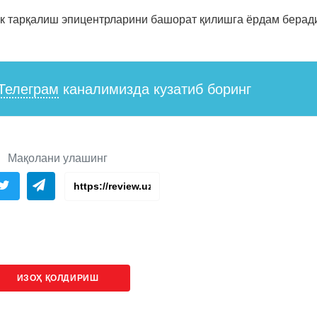
ик тарқалиш эпицентрларини башорат қилишга ёрдам берад
Телеграм
каналимизда кузатиб боринг
Мақолани улашинг
ИЗОҲ ҚОЛДИРИШ