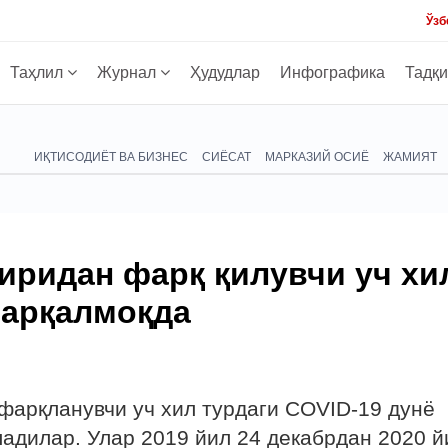
Ўзб
Таҳлил
Журнал
Ҳудудлар
Инфографика
Тадқ
ИҚТИСОДИЁТ ВА БИЗНЕС
СИЁСАТ
МАРКАЗИЙ ОСИЁ
ЖАМИЯТ
иридан фарқ қилувчи уч хи
тарқалмоқда
фарқланувчи уч хил турдаги COVID-19 дунё
адилар. Улар 2019 йил 24 декабрдан 2020 й