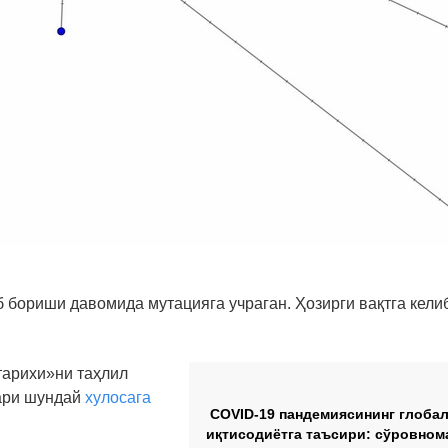
б бориши давомида мутацияга учраган. Ҳозирги вақтга кели
тарихи»ни таҳлил
ари шундай
хулосага
COVID-19 пандемиясининг глоба
иқтисодиётга таъсири: сўровном