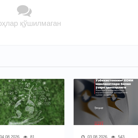
оҳлар қўшилмаган
04.08.2026
81
03.08.2026
543