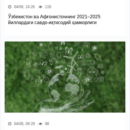
04/08, 14:26
118
Ўзбекистон ва Афғонистоннинг 2021–2025
йиллардаги савдо-иқтисодий ҳамкорлиги
04/08, 09:29
98