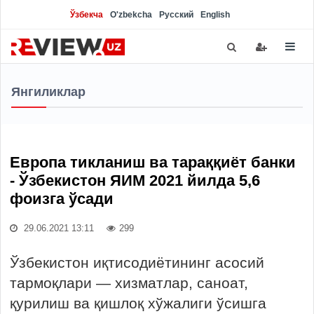
Ўзбекча
O'zbekcha
Русский
English
Янгиликлар
Европа тикланиш ва тараққиёт банки
- Ўзбекистон ЯИМ 2021 йилда 5,6
фоизга ўсади
29.06.2021 13:11
299
Ўзбекистон иқтисодиётининг асосий
тармоқлари — хизматлар, саноат,
қурилиш ва қишлоқ хўжалиги ўсишга