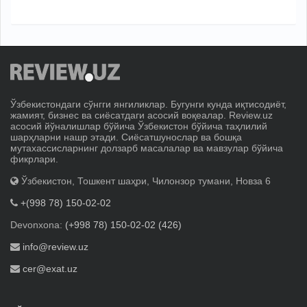
Ўзбекистондаги сўнгги янгиликлар. Бугунги кунда иқтисодиёт,
жамият, бизнес ва сиёсатдаги асосий воқеалар. Review.uz
асосий йўналишлар бўйича Ўзбекистон бўйича таҳлилий
шарҳларни нашр этади. Сиёсатшунослар ва бошқа
мутахассисларнинг долзарб масалалар ва мавзулар бўйича
фикрлари.
Ўзбекистон, Тошкент шаҳри, Чилонзор тумани, Новза 6
+(998 78) 150-02-02
Devonxona:
(+998 78) 150-02-02 (426)
info@review.uz
cer@exat.uz