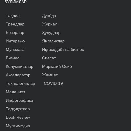
БЎЛИМЛАР
Таҳлил
Дунёда
Трендлар
Журнал
Бозорлар
Ҳудудлар
Интервью
Янгиликлар
Мулоҳаза
Иқтисодиёт ва бизнес
Бизнес
Сиёсат
Колумнистлар
Марказий Осиё
Акселератор
Жамият
Технологиялар
COVID-19
Маданият
Инфографика
Тадқиқотлар
Book Review
Мултимедиа