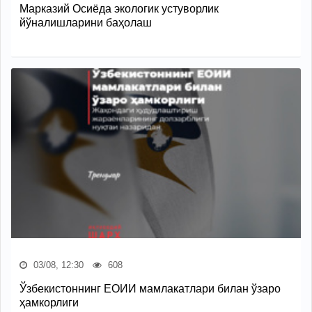
Марказий Осиёда экологик устуворлик
йўналишларини баҳолаш
03/08, 12:30
608
Ўзбекистоннинг ЕОИИ мамлакатлари билан ўзаро
ҳамкорлиги