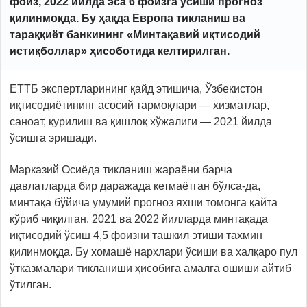
фоиз, 2022 йилда эса 6 фоизга ўсиши прогноз
қилинмоқда. Бу ҳақда Европа тикланиш ва
тараққиёт банкининг «Минтақавий иқтисодий
истиқболлар»
ҳисоботида
келтирилган.
ЕТТБ экспертларининг қайд этишича, Ўзбекистон
иқтисодиётининг асосий тармоқлари — хизматлар,
саноат, қурилиш ва қишлоқ хўжалиги — 2021 йилда
ўсишга эришади.
Марказий Осиёда тикланиш жараёни барча
давлатларда бир даражада кетмаётган бўлса-да,
минтақа бўйича умумий прогноз яхши томонга қайта
кўриб чиқилган. 2021 ва 2022 йилларда минтақада
иқтисодий ўсиш 4,5 фоизни ташкил этиши тахмин
қилинмоқда. Бу хомашё нархлари ўсиши ва халқаро пул
ўтказмалари тикланиши ҳисобига амалга ошиши айтиб
ўтилган.