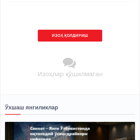
ИЗОҲ ҚОЛДИРИШ
Изоҳлар қўшилмаган
Ўхшаш янгиликлар