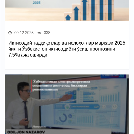
09.12.2025
338
Иқтисодий тадқиқотлар ва ислоҳотлар маркази 2025
йилги Ўзбекистон иқтисодиёти ўсиш прогнозини
7,5%гача оширди