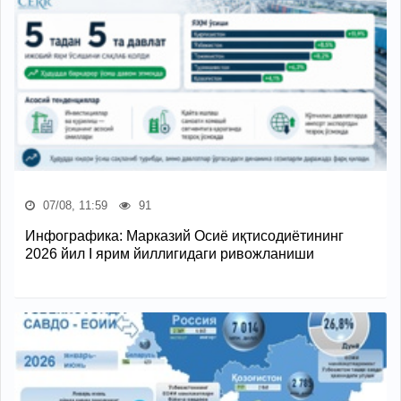
07/08, 11:59
91
Инфографика: Марказий Осиё иқтисодиётининг
2026 йил I ярим йиллигидаги ривожланиши