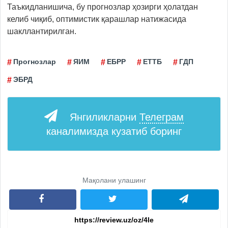
Таъкидланишича, бу прогнозлар ҳозирги ҳолатдан
келиб чиқиб, оптимистик қарашлар натижасида
шакллантирилган.
Прогнозлар
ЯИМ
ЕБРР
ЕТТБ
ГДП
ЭБРД
Янгиликларни
Телеграм
каналимизда кузатиб боринг
Мақолани улашинг