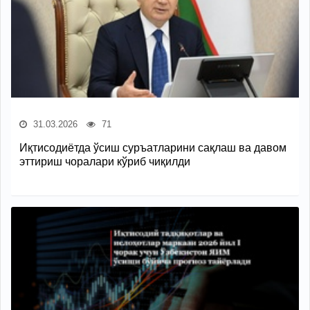
31.03.2026
71
Иқтисодиётда ўсиш суръатларини сақлаш ва давом
эттириш чоралари кўриб чиқилди