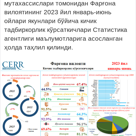
мутахассислари томонидан Фарғона
вилоятининг 2023 йил январь-июнь
ойлари якунлари бўйича кичик
тадбиркорлик кўрсаткичлари Статистика
агентлиги маълумотларига асосланган
ҳолда таҳлил қилинди.