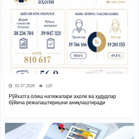
02.07.2026
120
Рўйхатга олиш натижалари аҳоли ва ҳудудлар
бўйича режалаштиришни аниқлаштиради