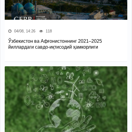
04/08, 14:26
118
Ўзбекистон ва Афғонистоннинг 2021–2025
йиллардаги савдо-иқтисодий ҳамкорлиги