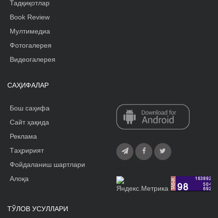
Тадқиқотлар
Book Review
Мултимедиа
Фотогалерея
Видеогалерея
САҲИФАЛАР
Бош саҳифа
Сайт ҳақида
Реклама
Tаҳририят
Фойдаланиш шартлари
Алоқа
ТЎЛОВ УСУЛЛАРИ