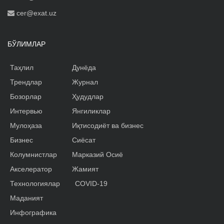
cer@exat.uz
БЎЛИМЛАР
Таҳлил
Дунёда
Трендлар
Журнал
Бозорлар
Ҳудудлар
Интервью
Янгиликлар
Мулоҳаза
Иқтисодиёт ва бизнес
Бизнес
Сиёсат
Колумнистлар
Марказий Осиё
Акселератор
Жамият
Технологиялар
COVID-19
Маданият
Инфографика