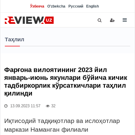
Ўзбекча
O'zbekcha
Русский
English
Таҳлил
Фарғона вилоятининг 2023 йил
январь-июнь якунлари бўйича кичик
тадбиркорлик кўрсаткичлари таҳлил
қилинди
13.09.2023 11:57
32
Иқтисодий тадқиқотлар ва ислоҳотлар
маркази Наманган филиали