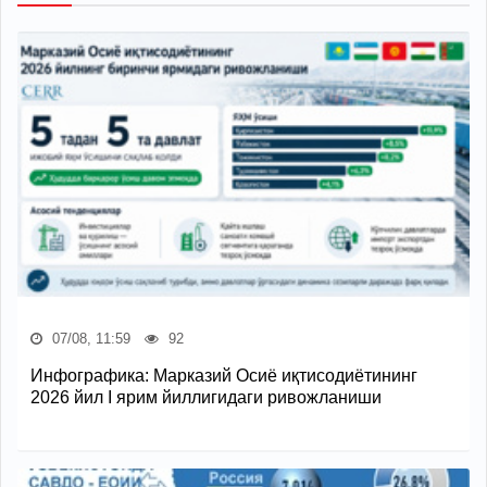
07/08, 11:59
92
Инфографика: Марказий Осиё иқтисодиётининг
2026 йил I ярим йиллигидаги ривожланиши