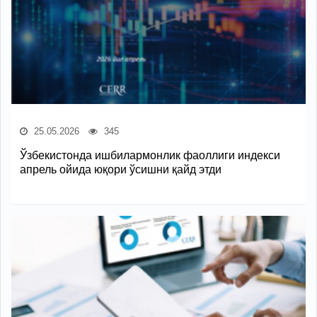
25.05.2026
345
Ўзбекистонда ишбилармонлик фаоллиги индекси
апрель ойида юқори ўсишни қайд этди