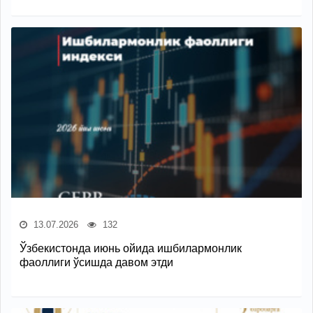
13.07.2026
132
Ўзбекистонда июнь ойида ишбилармонлик
фаоллиги ўсишда давом этди