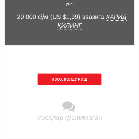
yoki
20 000 сўм (US $1,99) эвазига
ХАРИД
ҚИЛИНГ
ИЗОҲ ҚОЛДИРИШ
Изоҳлар қўшилмаган