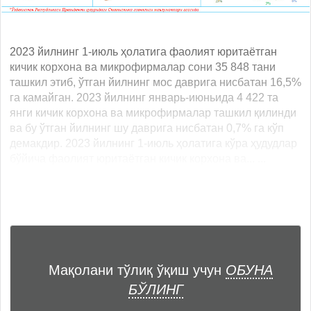
2023 йилнинг 1-июль ҳолатига фаолият юритаётган
кичик корхона ва микрофирмалар сони 35 848 тани
ташкил этиб, ўтган йилнинг мос даврига нисбатан 16,5%
га камайган. 2023 йилнинг январь-июньида 4 422 та
янги кичик корхона ва микрофирмалар ташкил қилинди
ва бу ўтган йилнинг шу даврига нисбатан 0,7% га кўп
демакдир. 2023 йилнинг 1-июль ҳолатига кўра ҳудудлар
бўйича фаолият юритаётган кичик корхона ва... ...
Мақолани тўлиқ ўқиш учун
ОБУНА
БЎЛИНГ