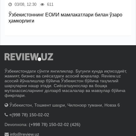
03/08, 12:30
611
Ўзбекистоннинг ЕОИИ мамлакатлари билан ўзаро
ҳамкорлиги
Ўзбекистондаги сўнгги янгиликлар. Бугунги кунда иқтисодиёт,
жамият, бизнес ва сиёсатдаги асосий воқеалар. Review.uz
асосий йўналишлар бўйича Ўзбекистон бўйича таҳлилий
шарҳларни нашр этади. Сиёсатшунослар ва бошқа
мутахассисларнинг долзарб масалалар ва мавзулар бўйича
фикрлари.
Ўзбекистон, Тошкент шаҳри, Чилонзор тумани, Новза 6
+(998 78) 150-02-02
Devonxona:
(+998 78) 150-02-02 (426)
info@review.uz