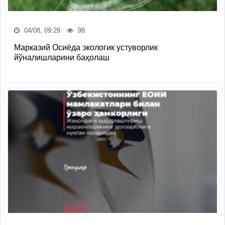
04/08, 09:29
98
Марказий Осиёда экологик устуворлик
йўналишларини баҳолаш