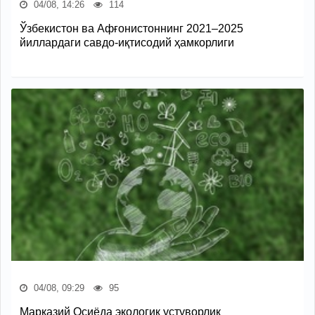
04/08, 14:26
114
Ўзбекистон ва Афғонистоннинг 2021–2025
йиллардаги савдо-иқтисодий ҳамкорлиги
04/08, 09:29
95
Марказий Осиёда экологик устуворлик