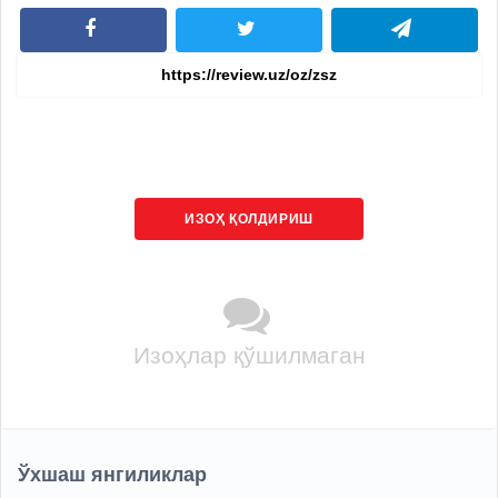
ИЗОҲ ҚОЛДИРИШ
Изоҳлар қўшилмаган
Ўхшаш янгиликлар