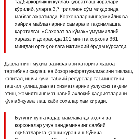
тадбиркорликни қўллаб-қувватлаш чоралари
кўрилиб, уларга 3,7 триллион сўм миқдорида
маблағ ажратилди. Корхоналарнинг ҳомийлик ва
хайрия маблағларини самарали тақсимлашга
қаратилган «Саховат ва кўмак» умуммиллий
ҳаракати доирасида 101 мингта корхона 361
мингдан ортиқ оилага ижтимоий ёрдам кўрсатди.
Давлатнинг муҳим вазифалари қаторига жамоат
тартибини сақлаш ва бозор инфратузилмасини тиклаш,
капитал, ишчи кучи, табиий ресурслар таъминотини
ташкил қилиш, давлат хизматларини узлуксиз тақдим
этиш, жамиятнинг маънавий-ахлоқий қадриятларини
қўллаб-қувватлаш каби соҳалар ҳам киради.
Бугунги кунга қадар мамлакатда аҳоли ва
корхоналар учун пандемиянинг салбий
оқибатларига қарши курашиш бўйича