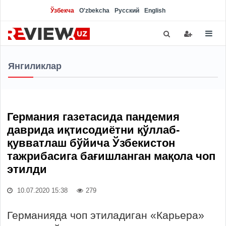
Ўзбекча
O'zbekcha
Русский
English
Янгиликлар
Германия газетасида пандемия
даврида иқтисодиётни қўллаб-
қувватлаш бўйича Ўзбекистон
тажрибасига бағишланган мақола чоп
этилди
10.07.2020 15:38
279
Германияда чоп этиладиган «Карьера»