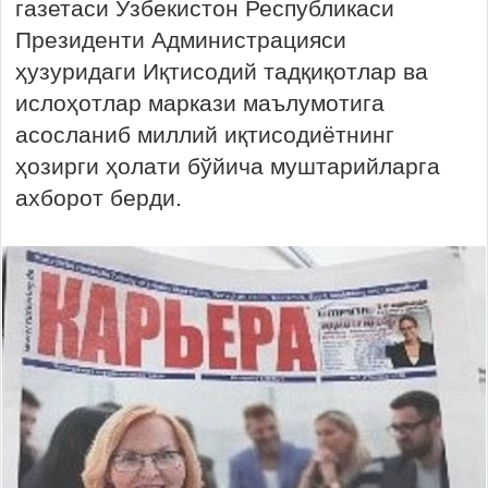
газетаси Ўзбекистон Республикаси
Президенти Администрацияси
ҳузуридаги Иқтисодий тадқиқотлар ва
ислоҳотлар маркази маълумотига
асосланиб миллий иқтисодиётнинг
ҳозирги ҳолати бўйича муштарийларга
ахборот берди.