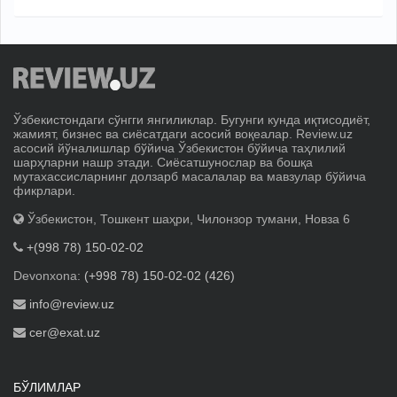
Ўзбекистондаги сўнгги янгиликлар. Бугунги кунда иқтисодиёт,
жамият, бизнес ва сиёсатдаги асосий воқеалар. Review.uz
асосий йўналишлар бўйича Ўзбекистон бўйича таҳлилий
шарҳларни нашр этади. Сиёсатшунослар ва бошқа
мутахассисларнинг долзарб масалалар ва мавзулар бўйича
фикрлари.
Ўзбекистон, Тошкент шаҳри, Чилонзор тумани, Новза 6
+(998 78) 150-02-02
Devonxona:
(+998 78) 150-02-02 (426)
info@review.uz
cer@exat.uz
БЎЛИМЛАР