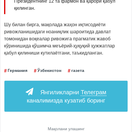
Президентнинг 12 та фармон ва қарори қабул
қилинган.
Шу билан бирга, мақолада жаҳон иқтисодиёти
ривожланишидаги ноаниқлик шароитида давлат
томонидан воқеалар ривожига прагматик жавоб
кўринишида қўшимча меъёрий-ҳуқуқий ҳужжатлар
қабул қилиниши кутилаётгани, таъкидланган.
Германия
Ўзбекистон
газета
Янгиликларни
Телеграм
каналимизда кузатиб боринг
Мақолани улашинг