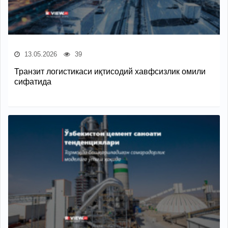
13.05.2026
39
Транзит логистикаси иқтисодий хавфсизлик омили
сифатида