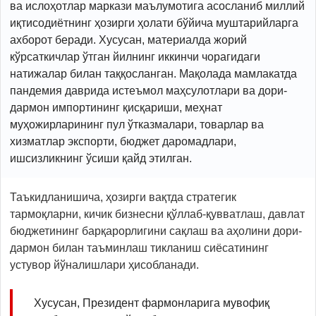
ва ислоҳотлар маркази маълумотига асосланиб миллий
иқтисодиётнинг ҳозирги ҳолати бўйича муштарийларга
ахборот беради. Хусусан, материалда жорий
кўрсаткичлар ўтган йилнинг иккинчи чорагидаги
натижалар билан таққосланган. Мақолада мамлакатда
пандемия даврида истеъмол маҳсулотлари ва дори-
дармон импортининг қисқариши, меҳнат
муҳожирларининг пул ўтказмалари, товарлар ва
хизматлар экспорти, бюджет даромадлари,
ишсизликнинг ўсиши қайд этилган.
Таъкидланишича, ҳозирги вақтда стратегик
тармоқларни, кичик бизнесни қўллаб-қувватлаш, давлат
бюджетининг барқарорлигини сақлаш ва аҳолини дори-
дармон билан таъминлаш тикланиш сиёсатининг
устувор йўналишлари ҳисобланади.
Хусусан, Президент фармонларига мувофиқ