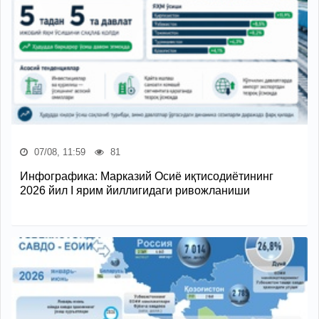
07/08, 11:59
81
Инфографика: Марказий Осиё иқтисодиётининг
2026 йил I ярим йиллигидаги ривожланиши