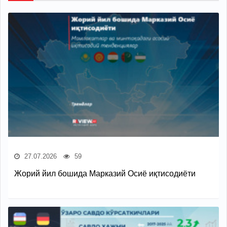
27.07.2026
59
Жорий йил бошида Марказий Осиё иқтисодиёти