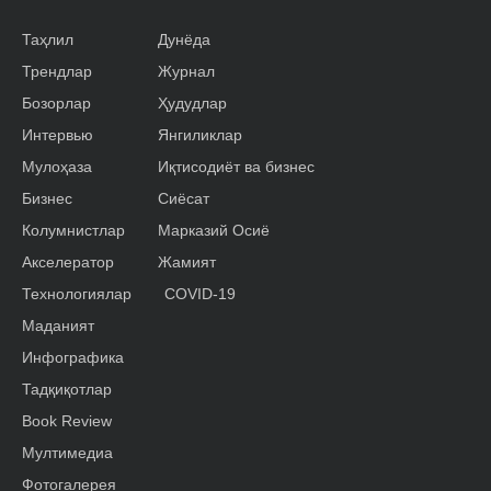
Таҳлил
Дунёда
Трендлар
Журнал
Бозорлар
Ҳудудлар
Интервью
Янгиликлар
Мулоҳаза
Иқтисодиёт ва бизнес
Бизнес
Сиёсат
Колумнистлар
Марказий Осиё
Акселератор
Жамият
Технологиялар
COVID-19
Маданият
Инфографика
Тадқиқотлар
Book Review
Мултимедиа
Фотогалерея