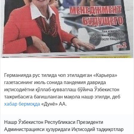
Германияда рус тилида чоп этиладиган «Карьера»
газетасининг июль сонида пандемия даврида
иқтисодиётни қўллаб-қувватлаш бўйича Ўзбекистон
тажрибасига бағишланган мақола нашр этилди, деб
хабар бермоқда
«Дунё» АА.
Нашр Ўзбекистон Республикаси Президенти
Администрацияси ҳузуридаги Иқтисодий тадқиқотлар