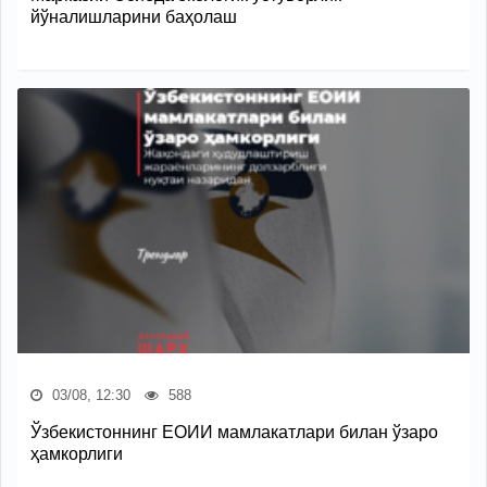
йўналишларини баҳолаш
03/08, 12:30
588
Ўзбекистоннинг ЕОИИ мамлакатлари билан ўзаро
ҳамкорлиги