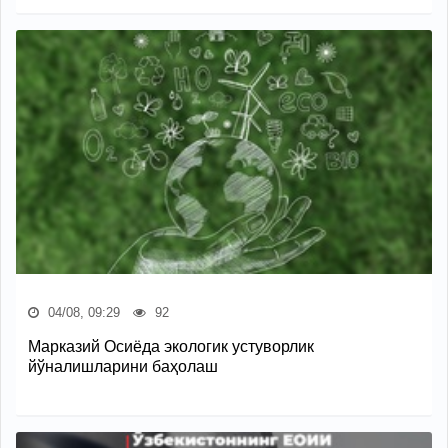
04/08, 09:29
92
Марказий Осиёда экологик устуворлик
йўналишларини баҳолаш