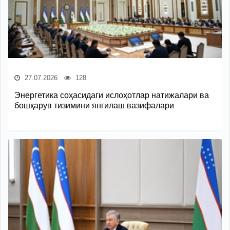
27.07.2026
128
Энергетика соҳасидаги ислоҳотлар натижалари ва
бошқарув тизимини янгилаш вазифалари