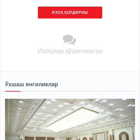
ИЗОҲ ҚОЛДИРИШ
Изоҳлар қўшилмаган
Ўхшаш янгиликлар