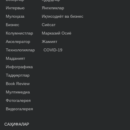
Интервью
Янгиликлар
Мулоҳаза
Иқтисодиёт ва бизнес
Бизнес
Сиёсат
Колумнистлар
Марказий Осиё
Акселератор
Жамият
Технологиялар
COVID-19
Маданият
Инфографика
Тадқиқотлар
Book Review
Мултимедиа
Фотогалерея
Видеогалерея
САҲИФАЛАР