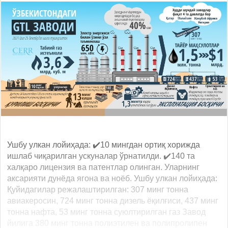
Ушбу улкан лойиҳада: ✔️10 мингдан ортиқ хорижда
ишлаб чиқарилган ускуналар ўрнатилди. ✔️140 та
халқаро лицензия ва патентлар олинган. Уларнинг
аксарияти дунёда ягона ва ноёб. Ушбу улкан лойиҳада:
Қуйидагилар режалаштирилган: 307 минг тонна
авиакеросин, 724 минг тонна дизель ёқилғиси, 437 минг
тонна нафта, 53 минг тонна суюлтирилган газ Завод
йилига 380 минг тонна полиэтилен ва полипролипен