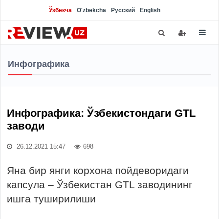
Ўзбекча
O'zbekcha
Русский
English
Инфографика
Инфографика: Ўзбекистондаги GTL
заводи
26.12.2021 15:47
698
Яна бир янги корхона пойдеворидаги
капсула – Ўзбекистан GTL заводининг
ишга туширилиши