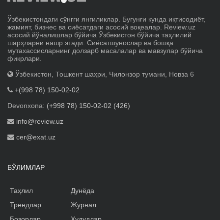
Ўзбекистондаги сўнгги янгиликлар. Бугунги кунда иқтисодиёт,
жамият, бизнес ва сиёсатдаги асосий воқеалар. Review.uz
асосий йўналишлар бўйича Ўзбекистон бўйича таҳлилий
шарҳларни нашр этади. Сиёсатшунослар ва бошқа
мутахассисларнинг долзарб масалалар ва мавзулар бўйича
фикрлари.
Ўзбекистон, Тошкент шаҳри, Чилонзор тумани, Новза 6
+(998 78) 150-02-02
Devonxona:
(+998 78) 150-02-02 (426)
info@review.uz
cer@exat.uz
БЎЛИМЛАР
Таҳлил
Дунёда
Трендлар
Журнал
Бозорлар
Ҳудудлар