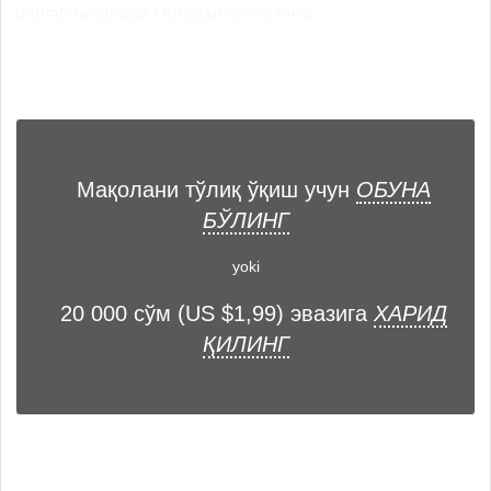
ишлаб чиқаради Мингдан ортиқ янги... ...
Мақолани тўлиқ ўқиш учун
ОБУНА
БЎЛИНГ
yoki
20 000 сўм (US $1,99) эвазига
ХАРИД
ҚИЛИНГ