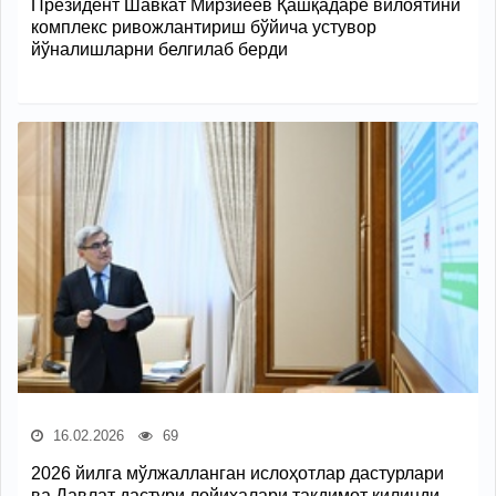
Президент Шавкат Мирзиёев Қашқадарё вилоятини
комплекс ривожлантириш бўйича устувор
йўналишларни белгилаб берди
16.02.2026
69
2026 йилга мўлжалланган ислоҳотлар дастурлари
ва Давлат дастури лойиҳалари тақдимот қилинди