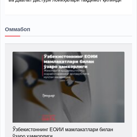
Оммабоп
Ўзбекистоннинг ЕОИИ мамлакатлари билан
ўзаро ҳамкорлиги