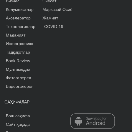
Бизнес
Сиёсат
Колумнистлар
Марказий Осиё
Акселератор
Жамият
Технологиялар
COVID-19
Маданият
Инфографика
Тадқиқотлар
Book Review
Мултимедиа
Фотогалерея
Видеогалерея
САҲИФАЛАР
Бош саҳифа
Сайт ҳақида