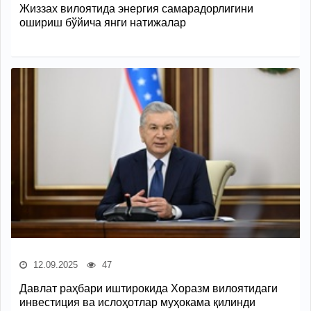
Жиззах вилоятида энергия самарадорлигини
ошириш бўйича янги натижалар
12.09.2025
47
Давлат раҳбари иштирокида Хоразм вилоятидаги
инвестиция ва ислоҳотлар муҳокама қилинди