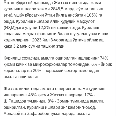
Ўтган тўққиз ой давомида Жиззах вилоятида жами
қурилиш ишлари ҳажми 2845,5 млрд. сўмни ташкил
этиб, ушбу кўрсаткич ўтган йилга нисбатан 105% га
ошди. Қурилиш ишлари ялпи ҳудудий маҳсулот
(ЯҲМ)даги улуши 12,3% ни ташкил этди. Қурилиш
соҳасида меҳнат фаолияти билан шуғулланувчи ишчи
ходимларнинг 2023 йил 3-чорагида ўртача ойлик иш
ҳақи 3,2 млн.сўмни ташкил этди.
Қурилиш соҳасида амалга оширилган ишларнинг 74%
қисми кичик ва микрокорхоналар томонидан, 6% - йирик
корхоналар ва 20% - норасмий сектор томонидан
амалга оширилган.
Жиззах вилоятида амалга оширилган жами қурилиш
ишларининг 45% қисми Жиззах шаҳрида, 17% -
Ш.Рашидов туманида, 8% - Зомин туманида амалга
оширилган. Қурилиш ишлари энг кам Янгиобод,
Арнасой ва Зафаробод туманларида амалга