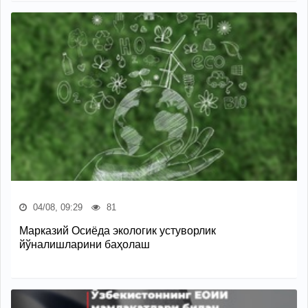
04/08, 09:29
81
Марказий Осиёда экологик устуворлик
йўналишларини баҳолаш