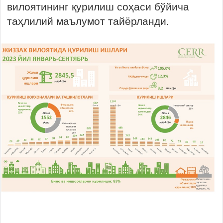
вилоятининг қурилиш соҳаси бўйича
таҳлилий маълумот тайёрланди.