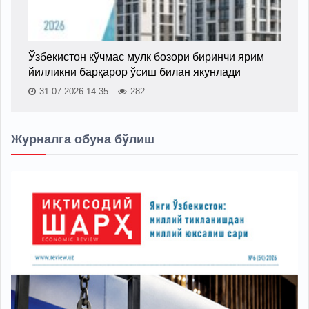
Ўзбекистон кўчмас мулк бозори биринчи ярим
йилликни барқарор ўсиш билан якунлади
31.07.2026 14:35
282
Журналга обуна бўлиш