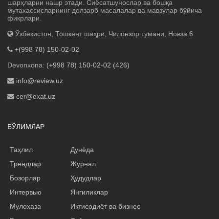
шарҳларни нашр этади. Сиёсатшунослар ва бошқа
мутахассисларнинг долзарб масалалар ва мавзулар бўйича
фикрлари.
Ўзбекистон, Тошкент шаҳри, Чилонзор тумани, Новза 6
+(998 78) 150-02-02
Devonxona:
(+998 78) 150-02-02 (426)
info@review.uz
cer@exat.uz
БЎЛИМЛАР
Таҳлил
Дунёда
Трендлар
Журнал
Бозорлар
Ҳудудлар
Интервью
Янгиликлар
Мулоҳаза
Иқтисодиёт ва бизнес