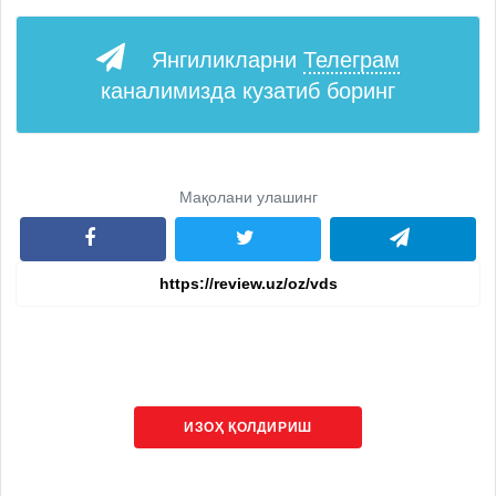
Янгиликларни
Телеграм
каналимизда кузатиб боринг
Мақолани улашинг
ИЗОҲ ҚОЛДИРИШ