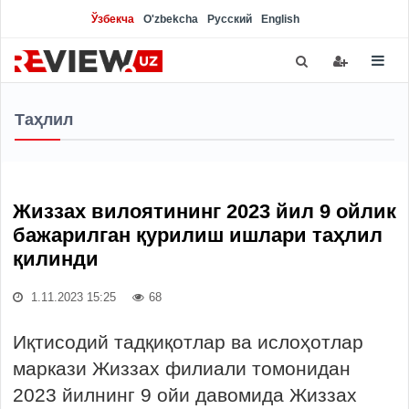
Ўзбекча
O'zbekcha
Русский
English
Таҳлил
Жиззах вилоятининг 2023 йил 9 ойлик
бажарилган қурилиш ишлари таҳлил
қилинди
1.11.2023 15:25
68
Иқтисодий тадқиқотлар ва ислоҳотлар
маркази Жиззах филиали томонидан
2023 йилнинг 9 ойи давомида Жиззах