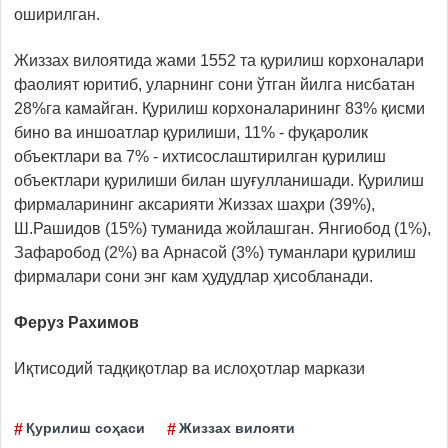
оширилган.
Жиззах вилоятида жами 1552 та қурилиш корхоналари
фаолият юритиб, уларнинг сони ўтган йилга нисбатан
28%га камайган. Қурилиш корхоналарининг 83% қисми
бино ва иншоатлар қурилиши, 11% - фуқаролик
объектлари ва 7% - ихтисослаштирилган қурилиш
объектлари қурилиши билан шуғулланишади. Қурилиш
фирмаларининг аксарияти Жиззах шаҳри (39%),
Ш.Рашидов (15%) туманида жойлашган. Янгиобод (1%),
Зафаробод (2%) ва Арнасой (3%) туманлари қурилиш
фирмалари сони энг кам ҳудудлар ҳисобланади.
Феруз Рахимов
Иқтисодий тадқиқотлар ва ислоҳотлар маркази
Қурилиш соҳаси
Жиззах вилояти