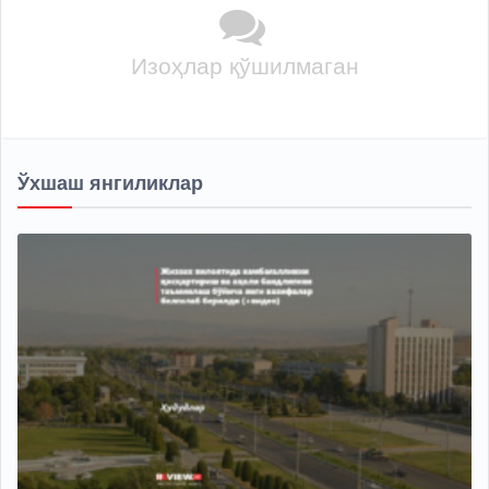
Изоҳлар қўшилмаган
Ўхшаш янгиликлар