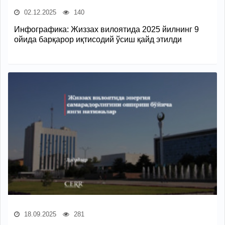
02.12.2025
140
Инфографика: Жиззах вилоятида 2025 йилнинг 9
ойида барқарор иқтисодий ўсиш қайд этилди
18.09.2025
281