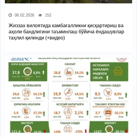
06.02.2026
152
Жиззах вилоятида камбағалликни қисқартириш ва
аҳоли бандлигини таъминлаш бўйича ёндашувлар
таҳлил қилинди (+видео)