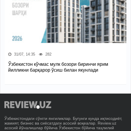
31/07, 14:35
282
Ўзбекистон кўчмас мулк бозори биринчи ярим
йилликни барқарор ўсиш билан якунлади
Ўзбекистондаги сўнгги янгиликлар. Бугунги кунда иқтисодиёт,
жамият, бизнес ва сиёсатдаги асосий воқеалар. Review.uz
асосий йўналишлар бўйича Ўзбекистон бўйича таҳлилий