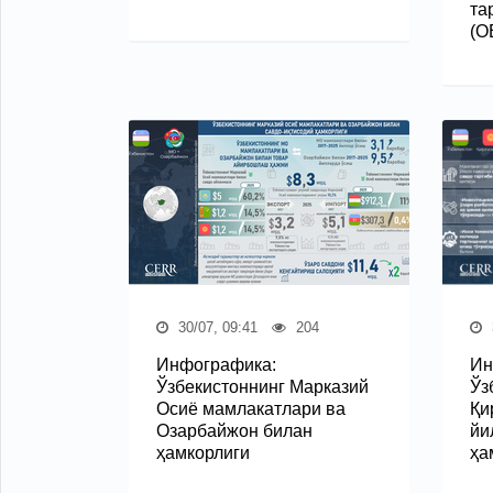
та
(O
30/07, 09:41
204
Инфографика:
Ин
Ўзбекистоннинг Марказий
Ўз
Осиё мамлакатлари ва
Қи
Озарбайжон билан
йи
ҳамкорлиги
ҳа