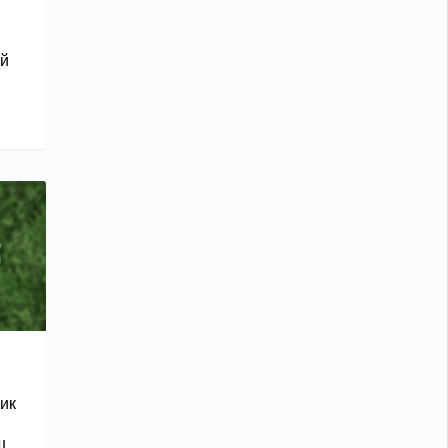
ий
ик
ш