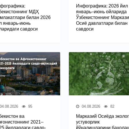
фографика:
Инфографика: 2026 йил
бекистоннинг МДҲ
январь–июнь ойларида
млакатлари билан 2026
Ўзбекистоннинг Марказ
л январь-июнь
Осиё давлатлари билан
ларидаги савдоси
савдоси
04.08.2026
95
04.08.2026
82
бекистон ва
Марказий Осиёда эколог
ғонистоннинг 2021–
устуворлик
25 йиллардаги савдо-
йўналишларини баҳола