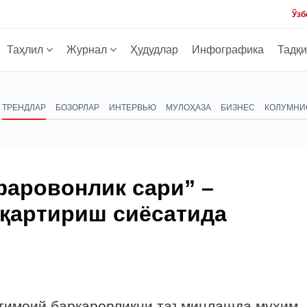
Ўзб
Таҳлил
Журнал
Ҳудудлар
Инфографика
Тадқ
ТРЕНДЛАР
БОЗОРЛАР
ИНТЕРВЬЮ
МУЛОҲАЗА
БИЗНЕС
КОЛУМНИ
фаровонлик сари” –
сқартириш сиёсатида
жтимоий барқарорликни таъминлашда муҳим