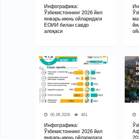
Инфографика:
Ин
Ўзбекистоннинг 2026 йил
Ўз
январь-июнь ойларидаги
ма
ЕОИИ билан савдо
йи
алоқаси
ой
05.08.2026
461
Инфографика:
Ўз
Ўзбекистоннинг 2026 йил
Аф
январь-июнь ойларидаги
20