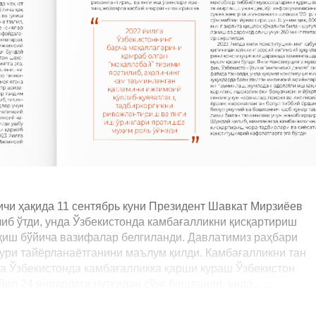
ичи ҳақида 11 сентябрь куни Президент Шавкат Мирзиёев
иб ўтди, унда Ўзбекистонда камбағалликни қисқартириш
иқиш бўйича вазифалар белгиланди. Давлатимиз раҳбари
ури тайёрланаётганини маълум қилди. Камбағалликни тан
а Ўзбекистонда камбағалликка қарши кураш Ўзбекистон
л 24 январдаги нутқидан сўнг бошланди, унда... ...