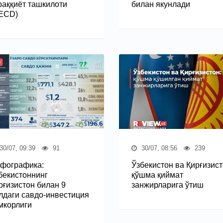
раққиёт ташкилоти
билан якунлади
ECD)
30/07, 09:39
91
30/07, 08:56
239
фографика:
Ўзбекистон ва Қирғизист
бекистоннинг
қўшма қиймат
рғизистон билан 9
занжирларига ўтиш
лдаги савдо-инвестиция
мкорлиги