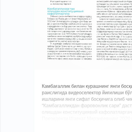
Камбағаллик билан курашнинг янги босқ
раислигида видеоселектор йиғилиши бўл
ишларини янги сифат босқичига олиб ч
“Камбағалликдан фаровонлик сари” даст
олишдан конституциявий кафолатларгач
Президенти Шавкат Мирзиёевнинг 2020 йи