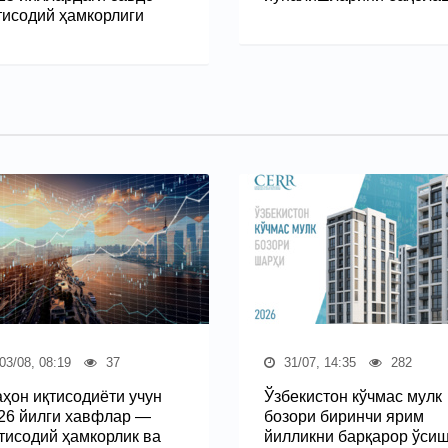
тисодий ҳамкорлиги
03/08, 08:19
37
31/07, 14:35
282
ҳон иқтисодиёти учун
Ўзбекистон кўчмас мулк
26 йилги хавфлар —
бозори биринчи ярим
тисодий ҳамкорлик ва
йилликни барқарор ўси