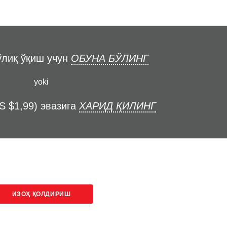
ўлиқ ўқиш учун
ОБУНА БЎЛИНГ
yoki
S $1,99) эвазига
ХАРИД ҚИЛИНГ
ИЗОҲ ҚОЛДИРИШ