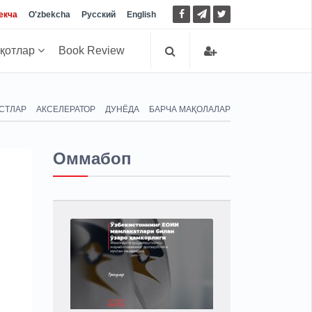
екча
O'zbekcha
Русский
English
иқотлар
Book Review
СТЛАР
АКСЕЛЕРАТОР
ДУНЁДА
БАРЧА МАҚОЛАЛАР
Оммабоп