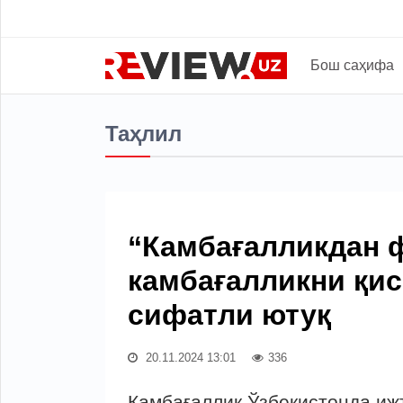
Бош саҳифа
Таҳлил
“Камбағалликдан 
камбағалликни қи
сифатли ютуқ
20.11.2024 13:01
336
Камбағаллик Ўзбекистонда и