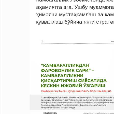
аҳамиятга эга. Ушбу муаммог
ҳимояни мустаҳкамлаш ва кам
қувватлаш бўйича янги страте