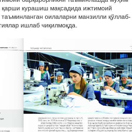
а қарши курашиш мақсадида ижтимоий
 таъминланган оилаларни манзилли қўллаб-
гиялар ишлаб чиқилмоқда.