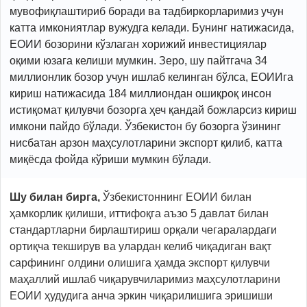
мувофиқлаштириб боради ва тадбиркорларимиз учун
катта имкониятлар вужудга келади. Бунинг натижасида,
ЕОИИ бозорини кўзлаган хорижий инвестициялар
оқими юзага келиши мумкин. Зеро, шу пайтгача 34
миллионлик бозор учун ишлаб келинган бўлса, ЕОИИга
кириш натижасида 184 миллиондан ошиқроқ инсон
истиқомат қилувчи бозорга ҳеч қандай божларсиз кириш
имкони пайдо бўлади. Ўзбекистон бу бозорга ўзининг
нисбатан арзон маҳсулотларини экспорт қилиб, катта
миқёсда фойда кўриши мумкин бўлади.
Шу билан бирга,
Ўзбекистоннинг ЕОИИ билан
ҳамкорлик қилиши, иттифоқга аъзо 5 давлат билан
стандартларни бирлаштириш орқали чегаралардаги
ортиқча текширув ва улардан келиб чиқадиган вақт
сарфининг олдини олишига ҳамда экспорт қилувчи
маҳаллий ишлаб чиқарувчиларимиз маҳсулотларини
ЕОИИ ҳудудига анча эркин чиқарилишига эришиши