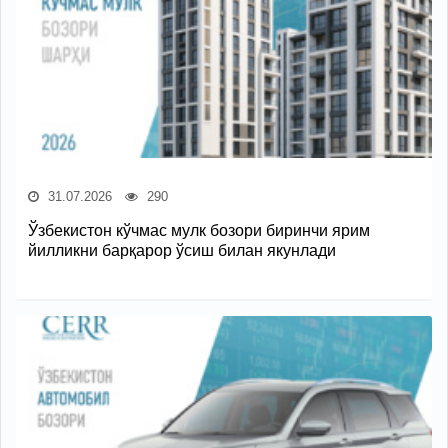
31.07.2026
290
Ўзбекистон кўчмас мулк бозори биринчи ярим
йилликни барқарор ўсиш билан якунлади