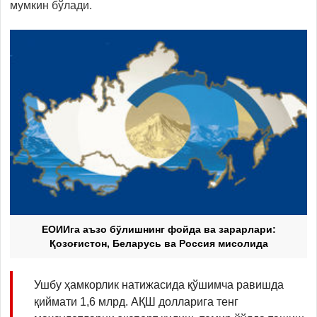
мумкин бўлади.
ЕОИИга аъзо бўлишнинг фойда ва зарарлари:
Қозоғистон, Беларусь ва Россия мисолида
Ушбу ҳамкорлик натижасида қўшимча равишда
қиймати 1,6 млрд. АҚШ долларига тенг