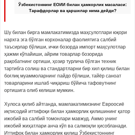
Ўзбекистоннинг ЕОИИ билан ҳамкорлик масаласи:
Тарафдорлар ва қаршилар нима дейди?
Шу билан бирга мамлакатимизда маҳсулотлари юқори
нархга эга бўлган корхоналар фаолиятига салбий
таъсирлар бўлиши, ички бозорда импорт маҳсулотлар
ҳажми кўпайиши, айрим товарлар бозорида
рақобатнинг ортиши, ҳозир турлича бўлган техник
тартибга солиш ва стандартларни бир хил қилиш билан
боғлиқ муаммоларнинг пайдо бўлиши, тайёр саноат
товарларини ишлаб чиқариш бўйича тафовутнинг
ортишига олиб келиши мумкин.
Хулоса қилиб айтганда, мамлакатимизнинг Евроосиё
иқтисодий иттифоқи билан ҳамкорлик қилишининг қатор
ижобий ва салбий томонлари мавжуд. Аммо унинг
ижобий жиҳатлари анча кўп ва салмоқли ҳисобланади.
Иттифоқ билан ҳамкорлик қилиш Ўзбекистоннинг