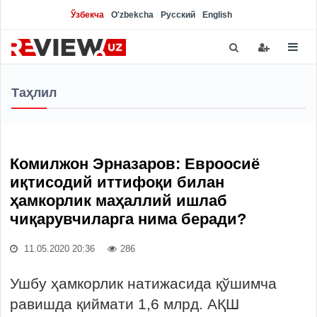
Ўзбекча
O'zbekcha
Русский
English
Таҳлил
Комилжон Эрназаров: Евроосиё
иқтисодий иттифоқи билан
ҳамкорлик маҳаллий ишлаб
чиқарувчиларга нима беради?
11.05.2020 20:36
286
Ушбу ҳамкорлик натижасида қўшимча
равишда қиймати 1,6 млрд. АҚШ