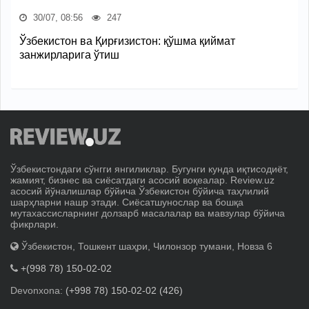
30/07, 08:56
247
Ўзбекистон ва Қирғизистон: қўшма қиймат
занжирларига ўтиш
Ўзбекистондаги сўнгги янгиликлар. Бугунги кунда иқтисодиёт,
жамият, бизнес ва сиёсатдаги асосий воқеалар. Review.uz
асосий йўналишлар бўйича Ўзбекистон бўйича таҳлилий
шарҳларни нашр этади. Сиёсатшунослар ва бошқа
мутахассисларнинг долзарб масалалар ва мавзулар бўйича
фикрлари.
Ўзбекистон, Тошкент шаҳри, Чилонзор тумани, Новза 6
+(998 78) 150-02-02
Devonxona:
(+998 78) 150-02-02 (426)