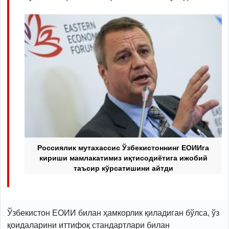
Россиялик мутахассис Ўзбекистоннинг ЕОИИга
кириши мамлакатимиз иқтисодиётига ижобий
таъсир кўрсатишини айтди
Ўзбекистон ЕОИИ билан ҳамкорлик қиладиган бўлса, ўз
қоидаларини иттифоқ стандартлари билан