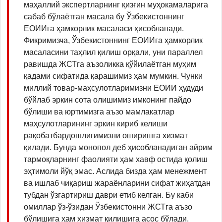
маҳаллий экспертларнинг қизғин муҳокамаларига
сабаб бўлаётган масала бу Ўзбекистоннинг
ЕОИИга ҳамкорлик масаласи ҳисобланади.
Фикримизча, Ўзбекистоннинг ЕОИИга ҳамкорлик
масаласини таҳлил қилиш орқали, уни параллел
равишда ЖСТга аъзоликка қўйилаётган муҳим
қадами сифатида қарашимиз ҳам мумкин. Чунки
миллий товар-маҳсулотларимизни ЕОИИ ҳудуди
бўйлаб эркин сота олишимиз имконинг пайдо
бўлиши ва юртимизга аъзо мамлакатлар
маҳсулотларининг эркин кириб келиши
рақобатбардошлигимизни оширишга хизмат
қилади. Бунда монопол деб ҳисобланадиган айрим
тармоқларнинг фаолияти ҳам хавф остида қолиш
эҳтимоли йўқ эмас. Аслида бизда ҳам менежмент
ва ишлаб чиқариш жараёнларини сифат жиҳатдан
тубдан ўзгартириш даври етиб келган. Бу каби
омиллар ўз-ўзидан Ўзбекистонни ЖСТга аъзо
бўлишига ҳам хизмат қилишига асос бўлади.