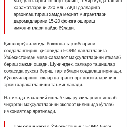
маҳсулотларни экспорт қилиш, темир йўлда ташиш
харажатларини 220 млн. АҚШ долларига
арзонлаштириш ҳамда меҳнат мигрантлари
даромадларини 15-20 фоизга ошириш
имкониятлари пайдо бўлади.
Қишлоқ хўжалигида божхона тартибларини
соддалаштириш ҳисобидан ЕОИИ давлатларига
Ўзбекистондан мева-савзавот маҳсулотларини етказиб
бериш ҳажми ошади. Шунингдек, халқаро ташишлар
соҳасида рухсат бериш тартиблари соддалаштирилади,
йўловчиларнинг, юклар ва транспорт воситаларининг
эркин ҳаракатланиши таъминланади.
Натижада маҳаллий ишлаб чиқарувчиларнинг ишлаб
чиқарган маҳсулотларини экспорт қилишида кўплаб
имкониятлар яратилади.
Тан олиш керак,
Ўзбекистоннинг ЕОИИ билан