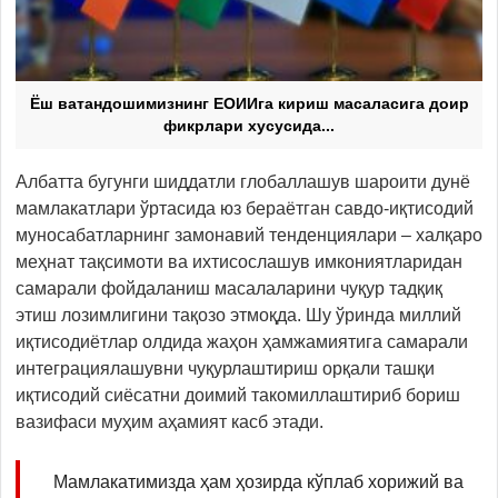
Ёш ватандошимизнинг ЕОИИга кириш масаласига доир
фикрлари хусусида...
Албатта бугунги шиддатли глобаллашув шароити дунё
мамлакатлари ўртасида юз бераётган савдо-иқтисодий
муносабатларнинг замонавий тенденциялари – халқаро
меҳнат тақсимоти ва ихтисослашув имкониятларидан
самарали фойдаланиш масалаларини чуқур тадқиқ
этиш лозимлигини тақозо этмоқда. Шу ўринда миллий
иқтисодиётлар олдида жаҳон ҳамжамиятига самарали
интеграциялашувни чуқурлаштириш орқали ташқи
иқтисодий сиёсатни доимий такомиллаштириб бориш
вазифаси муҳим аҳамият касб этади.
Мамлакатимизда ҳам ҳозирда кўплаб хорижий ва