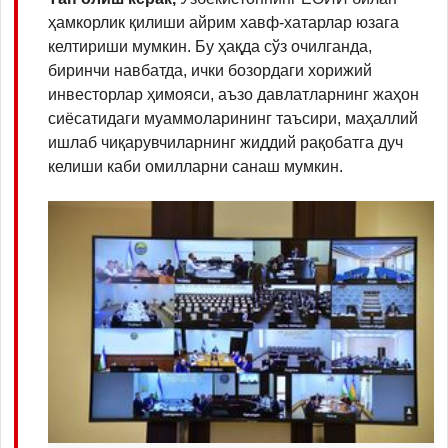
ҳамкорлик қилиши айрим хавф-хатарлар юзага
келтириши мумкин. Бу ҳақда сўз очилганда,
биринчи навбатда, ички бозордаги хорижий
инвесторлар ҳимояси, аъзо давлатларнинг жаҳон
сиёсатидаги муаммоларининг таъсири, маҳаллий
ишлаб чиқарувчиларнинг жиддий рақобатга дуч
келиши каби омилларни санаш мумкин.