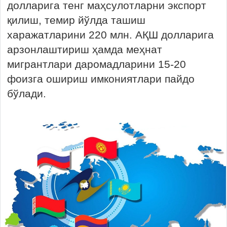
долларига тенг маҳсулотларни экспорт
қилиш, темир йўлда ташиш
харажатларини 220 млн. АҚШ долларига
арзонлаштириш ҳамда меҳнат
мигрантлари даромадларини 15-20
фоизга ошириш имкониятлари пайдо
бўлади.