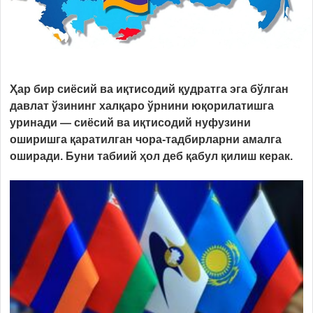
Ҳар бир сиёсий ва иқтисодий қудратга эга бўлган
давлат ўзининг халқаро ўрнини юқорилатишга
уринади — сиёсий ва иқтисодий нуфузини
ошириш
га қаратилган чора-тадбирларни амалга
оширади. Буни табиий ҳол деб қабул қилиш керак.