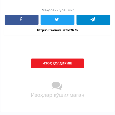
Мақолани улашинг
ИЗОҲ ҚОЛДИРИШ
Изоҳлар қўшилмаган