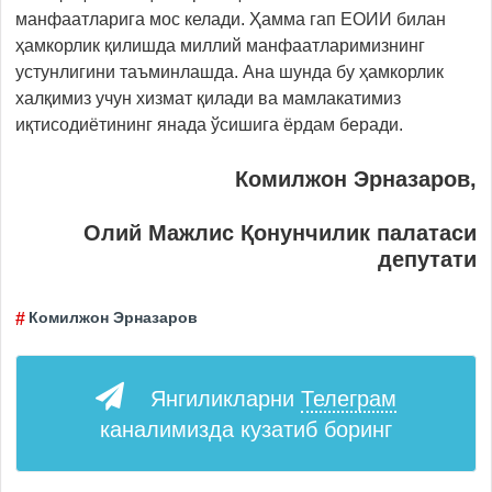
манфаатларига мос келади. Ҳамма гап ЕОИИ билан
ҳамкорлик қилишда миллий манфаатларимизнинг
устунлигини таъминлашда. Ана шунда бу ҳамкорлик
халқимиз учун хизмат қилади ва мамлакатимиз
иқтисодиётининг янада ўсишига ёрдам беради.
Комилжон Эрназаров,
Олий Мажлис Қонунчилик палатаси
депутати
Комилжон Эрназаров
Янгиликларни
Телеграм
каналимизда кузатиб боринг