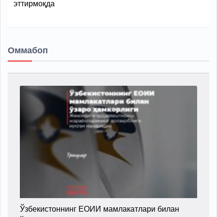
эттирмоқда
Оммабоп
Ўзбекистоннинг ЕОИИ мамлакатлари билан