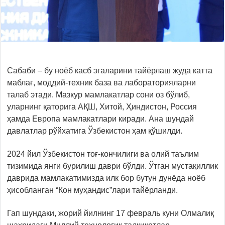
Сабаби – бу ноёб касб эгаларини тайёрлаш жуда катта
маблағ, моддий-техник база ва лабораторияларни
талаб этади. Мазкур мамлакатлар сони оз бўлиб,
уларнинг қаторига АҚШ, Хитой, Ҳиндистон, Россия
ҳамда Европа мамлакатлари киради. Ана шундай
давлатлар рўйхатига Ўзбекистон ҳам қўшилди.
2024 йил Ўзбекистон тоғ-кончилиги ва олий таълим
тизимида янги бурилиш даври бўлди. Ўтган мустақиллик
даврида мамлакатимизда илк бор бутун дунёда ноёб
ҳисобланган “Кон муҳандис”лари тайёрланди.
Гап шундаки, жорий йилнинг 17 февраль куни Олмалиқ