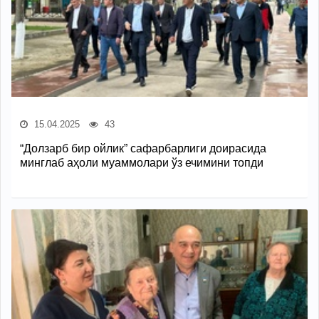
15.04.2025
43
“Долзарб бир ойлик” сафарбарлиги доирасида
минглаб аҳоли муаммолари ўз ечимини топди