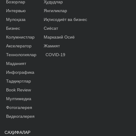
Бозорлар
Ҳудудлар
Интервью
Янгиликлар
Мулоҳаза
Иқтисодиёт ва бизнес
Бизнес
Сиёсат
Колумнистлар
Марказий Осиё
Акселератор
Жамият
Технологиялар
COVID-19
Маданият
Инфографика
Тадқиқотлар
Book Review
Мултимедиа
Фотогалерея
Видеогалерея
САҲИФАЛАР