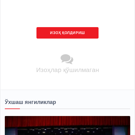
ИЗОҲ ҚОЛДИРИШ
Изоҳлар қўшилмаган
Ўхшаш янгиликлар