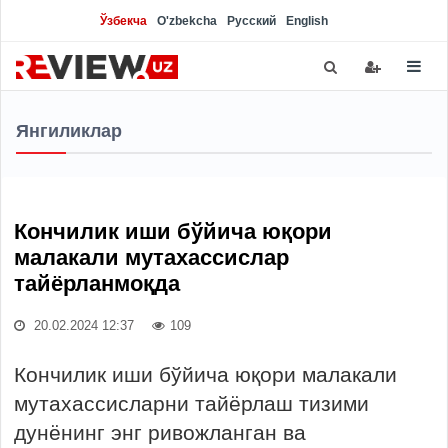
Ўзбекча
O'zbekcha
Русский
English
Янгиликлар
Кончилик иши бўйича юқори
малакали мутахассислар
тайёрланмоқда
20.02.2024 12:37
109
Кончилик иши бўйича юқори малакали
мутахассисларни тайёрлаш тизими
дунёнинг энг ривожланган ва