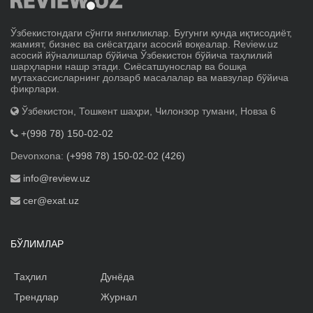
Ўзбекистондаги сўнгги янгиликлар. Бугунги кунда иқтисодиёт,
жамият, бизнес ва сиёсатдаги асосий воқеалар. Review.uz
асосий йўналишлар бўйича Ўзбекистон бўйича таҳлилий
шарҳларни нашр этади. Сиёсатшунослар ва бошқа
мутахассисларнинг долзарб масалалар ва мавзулар бўйича
фикрлари.
Ўзбекистон, Тошкент шаҳри, Чилонзор тумани, Новза 6
+(998 78) 150-02-02
Devonxona:
(+998 78) 150-02-02 (426)
info@review.uz
cer@exat.uz
БЎЛИМЛАР
Таҳлил
Дунёда
Трендлар
Журнал