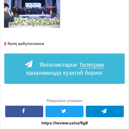
Халқ қабулхонаси
Янгиликларни
Телеграм
каналимизда кузатиб боринг
Мақолани улашинг