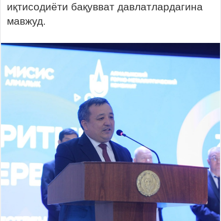
иқтисодиёти бақувват давлатлардагина
мавжуд.