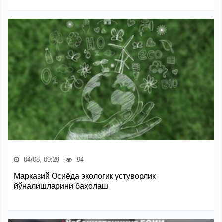
04/08, 09:29
94
Марказий Осиёда экологик устуворлик
йўналишларини баҳолаш