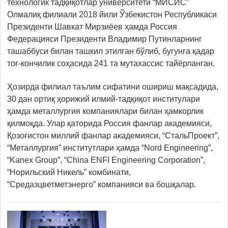
технологик тадқиқотлар университети “МИСИС”
Олмалиқ филиали 2018 йили Ўзбекистон Республикаси
Президенти Шавкат Мирзиёев ҳамда Россия
Федерацияси Президенти Владимир Путинларнинг
ташаббуси билан ташкил этилган бўлиб, бугунга қадар
тоғ-кончилик соҳасида 241 та мутахассис тайёрланган.
Ҳозирда филиал таълим сифатини ошириш мақсадида,
30 дан ортиқ ҳорижий илмий-тадқиқот институлари
ҳамда металлургия компаниялари билан ҳамкорлик
қилмоқда. Улар қаторида Россия фанлар академияси,
Қозоғистон миллий фанлар академияси, “СтальПроект”,
“Металлургия” институтлари ҳамда “Nord Engineering”,
“Kanex Group”, “China ENFI Engineering Corporation”,
“Норильский Никель” комбинати,
“Средазцветметэнерго” компанияси ва бошқалар.