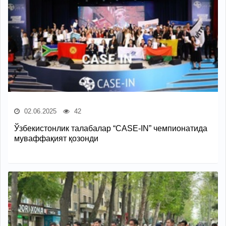
02.06.2025
42
Ўзбекистонлик талабалар “CASE-IN” чемпионатида
муваффақият қозонди