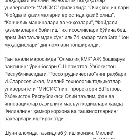
шаҳридаги Миллий технологик тадқиқотлар
университети “МИСИС” филиалида “Очиқ кон ишлари”,
“Фойдали қазилмаларни ер остида қазиб олиш”,
“Кончилик машиналари ва жиҳозлари”, “Фойдали
қазилмаларни бойитиш” ихтисосликлари бўйича беш
ярим йил таълимдан сўнг илк 74 нафар талабага “Кон
муҳандислари” дипломлари топширилди.
Тантанали маросимда “Олмалиқ КМК” АЖ бошқарув
раисининг ўринбосари С.Шерматов, Ўзбекистон
Республикасидаги “Россотрудничество”нинг раҳбари
И.Старосельская, Миллий технологик тадқиқотлар
университети “МИСИС”нинг проректори В.Петров,
Ўзбекистон Республикаси Олий таълим, фан ва
инновациялар вазирлиги масъул ходимлари ҳамда
Филиалнинг ҳамкор корхона ва ташкилотларнинг
рахбарлари иштирок этди.
Шуни алоҳида таъкидлаб ўтиш жоизки, Миллий