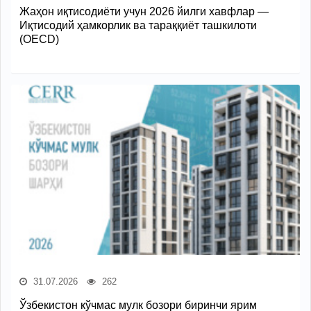
Жаҳон иқтисодиёти учун 2026 йилги хавфлар —
Иқтисодий ҳамкорлик ва тараққиёт ташкилоти
(OECD)
31.07.2026
262
Ўзбекистон кўчмас мулк бозори биринчи ярим