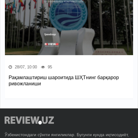
28/07, 10:00
95
Рақамлаштириш шароитида ШҲТнинг барқарор
ривожланиши
Ўзбекистондаги сўнгги янгиликлар. Бугунги кунда иқтисодиёт,