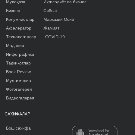
Мулоҳаза
Иқтисодиёт ва бизнес
Бизнес
Сиёсат
Колумнистлар
Марказий Осиё
Акселератор
Жамият
Технологиялар
COVID-19
Маданият
Инфографика
Тадқиқотлар
Book Review
Мултимедиа
Фотогалерея
Видеогалерея
САҲИФАЛАР
Бош саҳифа