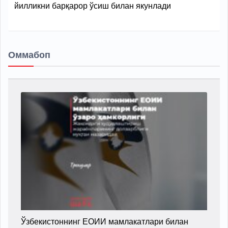
йилликни барқарор ўсиш билан якунлади
Оммабоп
Ўзбекистоннинг ЕОИИ мамлакатлари билан