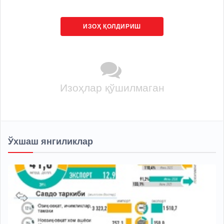
ИЗОҲ ҚОЛДИРИШ
Изоҳлар қўшилмаган
Ўхшаш янгиликлар