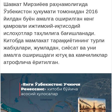
Шавкат Мирзиёев раҳнамолигида
Ўзбекистон ҳукумати томонидан 2016
йилдан буён амалга оширилган кенг
қамровли ижтимоий-иқтисодий
ислоҳотлар таҳлилига бағишланади.
Китобда мамлакат тараққиётининг турли
жабҳалари, жумладан, сиёсат ва уни
амалга оширишдаги ютуқ ва камчиликлар
атрофлича ёритилган.