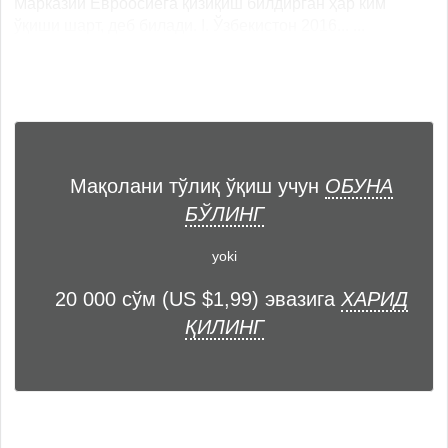
Марказий Евроосиёга қизиқиш билдирган ҳар ким
ўқиши шарт, деб билади. I. Ўзбекистон 2016... ...
Мақолани тўлиқ ўқиш учун
ОБУНА
БЎЛИНГ
yoki
20 000 сўм (US $1,99) эвазига
ХАРИД
ҚИЛИНГ