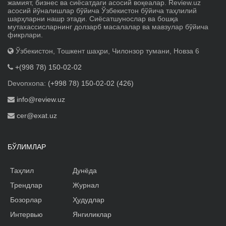
жамият, бизнес ва сиёсатдаги асосий воқеалар. Review.uz
асосий йўналишлар бўйича Ўзбекистон бўйича таҳлилий
шарҳларни нашр этади. Сиёсатшунослар ва бошқа
мутахассисларнинг долзарб масалалар ва мавзулар бўйича
фикрлари.
Ўзбекистон, Тошкент шаҳри, Чилонзор тумани, Новза 6
+(998 78) 150-02-02
Devonxona:
(+998 78) 150-02-02 (426)
info@review.uz
cer@exat.uz
БЎЛИМЛАР
Таҳлил
Дунёда
Трендлар
Журнал
Бозорлар
Ҳудудлар
Интервью
Янгиликлар