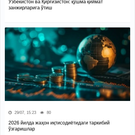
Ўзбекистон ва Қирғизистон: қўшма қиймат
занжирларига ўтиш
29/07, 15:23
80
2026 йилда жаҳон иқтисодиётидаги таркибий
ўзгаришлар