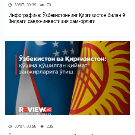
30/07, 09:39
79
Инфографика: Ўзбекистоннинг Қирғизистон билан 9
йилдаги савдо-инвестиция ҳамкорлиги
30/07, 08:56
235