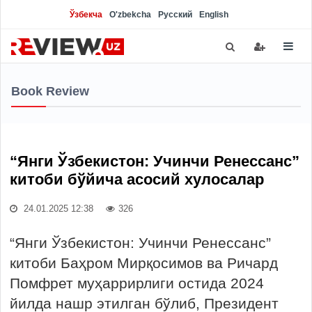
Ўзбекча
O'zbekcha
Русский
English
Book Review
“Янги Ўзбекистон: Учинчи Ренессанс”
китоби бўйича асосий хулосалар
24.01.2025 12:38
326
“Янги Ўзбекистон: Учинчи Ренессанс”
китоби Баҳром Мирқосимов ва Ричард
Помфрет муҳаррирлиги остида 2024
йилда нашр этилган бўлиб, Президент