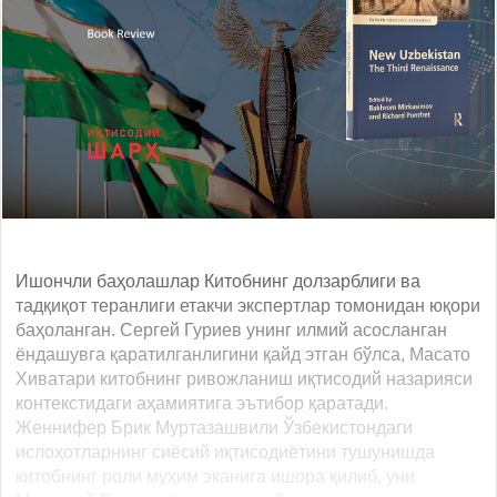
Ишончли баҳолашлар Китобнинг долзарблиги ва
тадқиқот теранлиги етакчи экспертлар томонидан юқори
баҳоланган. Сергей Гуриев унинг илмий асосланган
ёндашувга қаратилганлигини қайд этган бўлса, Масато
Хиватари китобнинг ривожланиш иқтисодий назарияси
контекстидаги аҳамиятига эътибор қаратади.
Женнифер Брик Муртазашвили Ўзбекистондаги
ислоҳотларнинг сиёсий иқтисодиётини тушунишда
китобнинг роли муҳим эканига ишора қилиб, уни