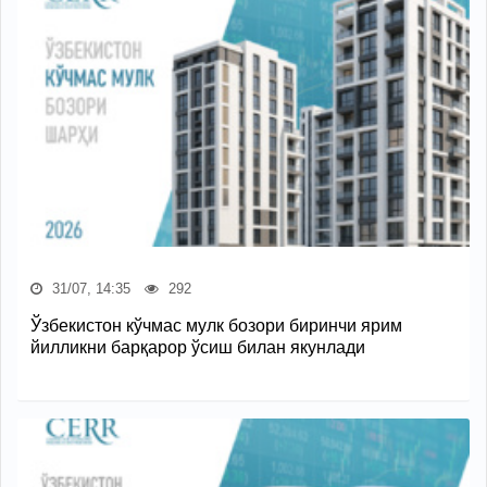
31/07, 14:35
292
Ўзбекистон кўчмас мулк бозори биринчи ярим
йилликни барқарор ўсиш билан якунлади