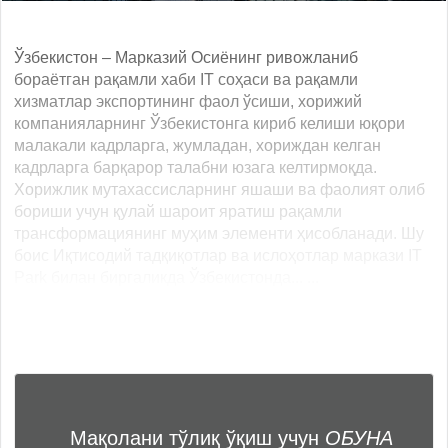
Ўзбекистон – Марказий Осиёнинг ривожланиб
бораётган рақамли хаби IT соҳаси ва рақамли
хизматлар экспортининг фаол ўсиши, хорижий
компанияларнинг Ўзбекистонга кириб келиши юқори
малакали кадрларга, жумладан, хориждан келган
кадрларга барқарор талабни юзага келтирмоқда.
Хорижлик мутахассисларнинг яшаши ва фаолият олиб
бориши учун қулай шароит яратиш рақамли
трансформациянинг муҳим элементи ҳисобланади. Шу
боис Иқтисодий тадқиқотлар ва ислоҳотлар маркази IT
Park билан биргаликда Ўзбекистонда... ...
Мақолани тўлиқ ўқиш учун
ОБУНА