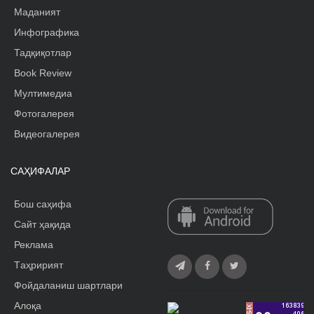
Маданият
Инфографика
Тадқиқотлар
Book Review
Мултимедиа
Фотогалерея
Видеогалерея
САҲИФАЛАР
Бош саҳифа
Сайт ҳақида
Реклама
Tаҳририят
Фойдаланиш шартлари
Алоқа