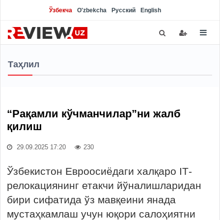
Ўзбекча
O'zbekcha
Русский
English
Таҳлил
“Рақамли кўчманчилар”ни жалб
қилиш
29.09.2025 17:20
230
Ўзбекистон Евроосиёдаги халқаро IТ-
релокациянинг етакчи йўналишларидан
бири сифатида ўз мавқеини янада
мустаҳкамлаш учун юқори салоҳиятни