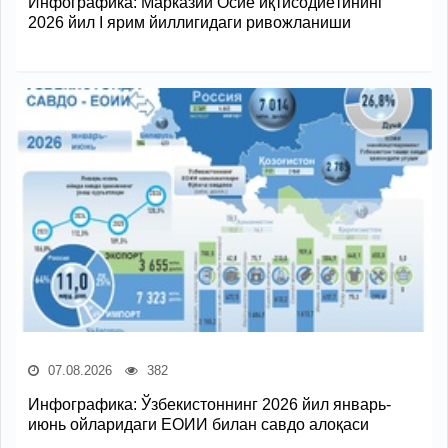
Инфографика: Марказий Осиё иқтисодиётининг
2026 йил I ярим йиллигидаги ривожланиши
07.08.2026
382
Инфографика: Ўзбекистоннинг 2026 йил январь-
июнь ойларидаги ЕОИИ билан савдо алоқаси