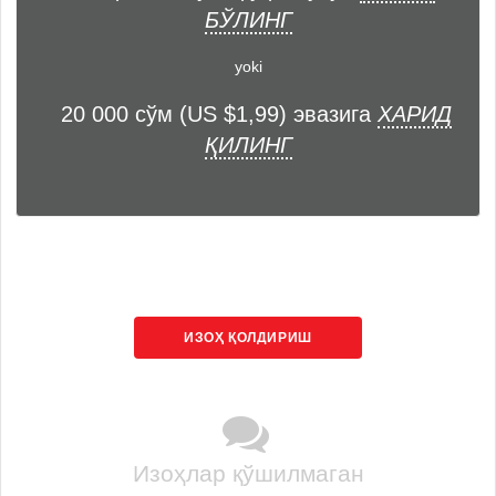
БЎЛИНГ
yoki
20 000 сўм (US $1,99) эвазига
ХАРИД
ҚИЛИНГ
ИЗОҲ ҚОЛДИРИШ
Изоҳлар қўшилмаган