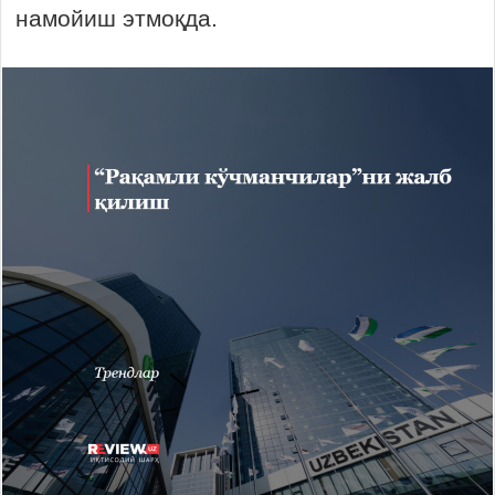
намойиш этмоқда.