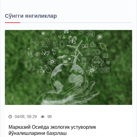
Сўнгги янгиликлар
04/08, 09:29
98
Марказий Осиёда экологик устуворлик
йўналишларини баҳолаш