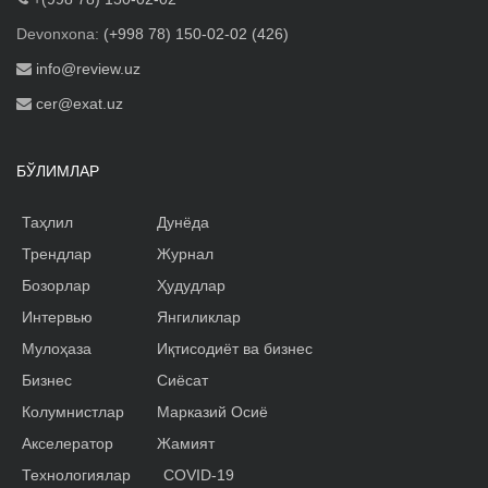
Devonxona:
(+998 78) 150-02-02 (426)
info@review.uz
cer@exat.uz
БЎЛИМЛАР
Таҳлил
Дунёда
Трендлар
Журнал
Бозорлар
Ҳудудлар
Интервью
Янгиликлар
Мулоҳаза
Иқтисодиёт ва бизнес
Бизнес
Сиёсат
Колумнистлар
Марказий Осиё
Акселератор
Жамият
Технологиялар
COVID-19