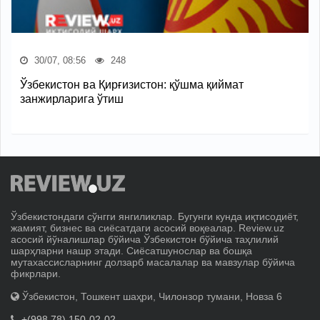
30/07, 08:56
248
Ўзбекистон ва Қирғизистон: қўшма қиймат
занжирларига ўтиш
Ўзбекистондаги сўнгги янгиликлар. Бугунги кунда иқтисодиёт,
жамият, бизнес ва сиёсатдаги асосий воқеалар. Review.uz
асосий йўналишлар бўйича Ўзбекистон бўйича таҳлилий
шарҳларни нашр этади. Сиёсатшунослар ва бошқа
мутахассисларнинг долзарб масалалар ва мавзулар бўйича
фикрлари.
Ўзбекистон, Тошкент шаҳри, Чилонзор тумани, Новза 6
+(998 78) 150-02-02