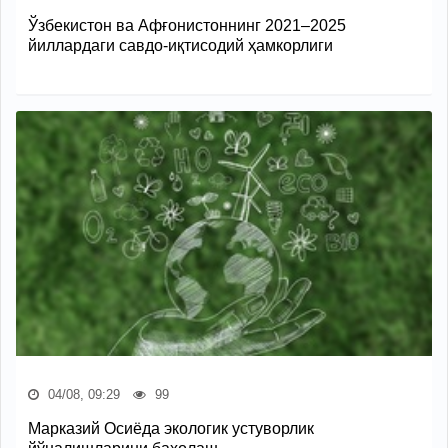
Ўзбекистон ва Афғонистоннинг 2021–2025
йиллардаги савдо-иқтисодий ҳамкорлиги
04/08, 09:29
99
Марказий Осиёда экологик устуворлик