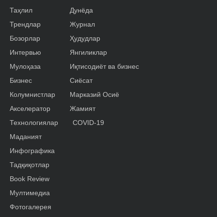
Таҳлил
Дунёда
Трендлар
Журнал
Бозорлар
Ҳудудлар
Интервью
Янгиликлар
Мулоҳаза
Иқтисодиёт ва бизнес
Бизнес
Сиёсат
Колумнистлар
Марказий Осиё
Акселератор
Жамият
Технологиялар
COVID-19
Маданият
Инфографика
Тадқиқотлар
Book Review
Мултимедиа
Фотогалерея