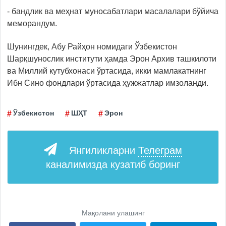
- бандлик ва меҳнат муносабатлари масалалари бўйича
меморандум.
Шунингдек, Абу Райҳон номидаги Ўзбекистон
Шарқшунослик институти ҳамда Эрон Архив ташкилоти
ва Миллий кутубхонаси ўртасида, икки мамлакатнинг
Ибн Сино фондлари ўртасида ҳужжатлар имзоланди.
Ўзбекистон
ШҲТ
Эрон
Янгиликларни
Телеграм
каналимизда кузатиб боринг
Мақолани улашинг