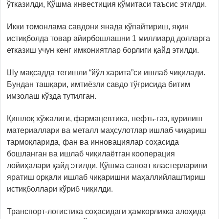
ўтказилди, Қўшма инвестиция қўмитаси таъсис этилди.
Икки томонлама савдони янада кўпайтириш, яқин
истиқболда товар айирбошлашни 1 миллиард долларга
етказиш учун кенг имкониятлар борлиги қайд этилди.
Шу мақсадда тегишли “йўл харита”си ишлаб чиқилади.
Бундан ташқари, имтиёзли савдо тўғрисида битим
имзолаш кўзда тутилган.
Қишлоқ хўжалиги, фармацевтика, нефть-газ, қурилиш
материаллари ва металл маҳсулотлар ишлаб чиқариш
тармоқларида, фан ва инновациялар соҳасида
бошланган ва ишлаб чиқилаётган кооперация
лойиҳалари қайд этилди. Қўшма саноат кластерларини
яратиш орқали ишлаб чиқаришни маҳаллийлаштириш
истиқболлари кўриб чиқилди.
Транспорт-логистика соҳасидаги ҳамкорликка алоҳида