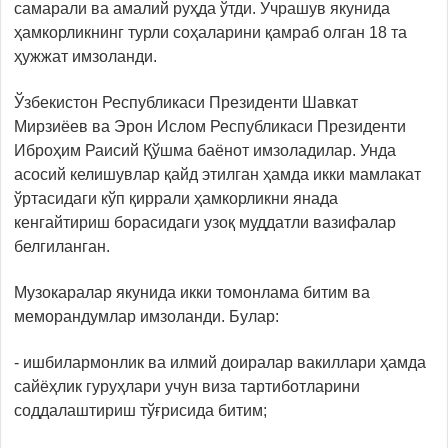
самарали ва амалий руҳда ўтди. Учрашув якунида
ҳамкорликнинг турли соҳаларини қамраб олган 18 та
ҳужжат имзоланди.
Ўзбекистон Республикаси Президенти Шавкат
Мирзиёев ва Эрон Ислом Республикаси Президенти
Иброҳим Раисий Қўшма баёнот имзоладилар. Унда
асосий келишувлар қайд этилган ҳамда икки мамлакат
ўртасидаги кўп қиррали ҳамкорликни янада
кенгайтириш борасидаги узоқ муддатли вазифалар
белгиланган.
Музокаралар якунида икки томонлама битим ва
меморандумлар имзоланди. Булар:
- ишбилармонлик ва илмий доиралар вакиллари ҳамда
сайёҳлик гуруҳлари учун виза тартиботларини
соддалаштириш тўғрисида битим;