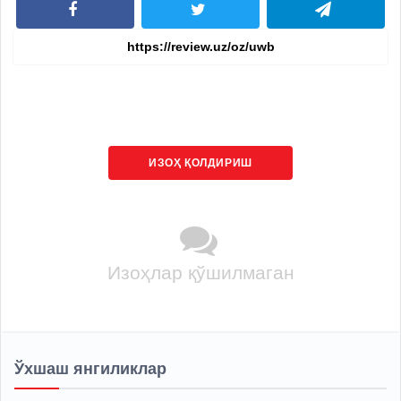
ИЗОҲ ҚОЛДИРИШ
Изоҳлар қўшилмаган
Ўхшаш янгиликлар