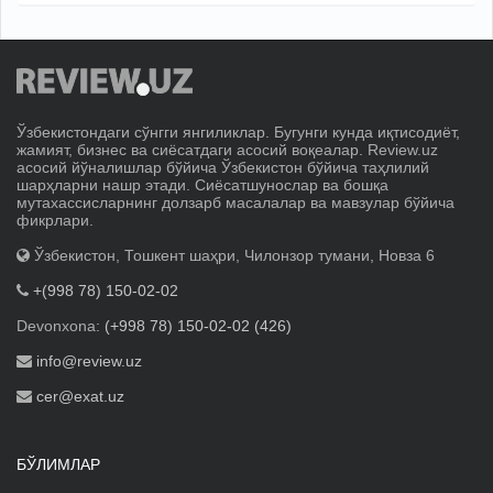
Ўзбекистондаги сўнгги янгиликлар. Бугунги кунда иқтисодиёт,
жамият, бизнес ва сиёсатдаги асосий воқеалар. Review.uz
асосий йўналишлар бўйича Ўзбекистон бўйича таҳлилий
шарҳларни нашр этади. Сиёсатшунослар ва бошқа
мутахассисларнинг долзарб масалалар ва мавзулар бўйича
фикрлари.
Ўзбекистон, Тошкент шаҳри, Чилонзор тумани, Новза 6
+(998 78) 150-02-02
Devonxona:
(+998 78) 150-02-02 (426)
info@review.uz
cer@exat.uz
БЎЛИМЛАР