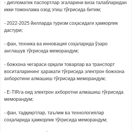
- дипломатик паспортлар эгаларини виза талабларидан
икки томонлама озод этиш тўғрисида битим;
- 2022-2025 йилларда туризм соҳасидаги ҳамкорлик
дастури;
- фан, техника ва инновация соҳаларида ўзаро
англашув тўғрисида меморандум;
- божхона чегараси орқали товарлар ва транспорт
воситаларининг ҳаракати тўғрисида электрон божхона
ахборотини алмашиш тўғрисида меморандум;
- E-TIRга оид электрон ахборотни алмашиш тўғрисида
меморандум;
- фан, тадқиқотлар, таълим ва технологиялар
соҳаларида ҳамкорлик тўғрисида меморандум;