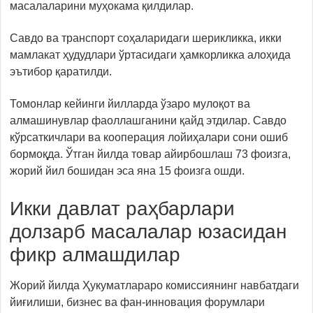
масалаларини муҳокама қилдилар.
Савдо ва транспорт соҳаларидаги шерикликка, икки
мамлакат ҳудудлари ўртасидаги ҳамкорликка алоҳида
эътибор қаратилди.
Томонлар кейинги йилларда ўзаро мулоқот ва
алмашинувлар фаоллашганини қайд этдилар. Савдо
кўрсаткичлари ва кооперация лойиҳалари сони ошиб
бормоқда. Ўтган йилда товар айирбошлаш 73 фоизга,
жорий йил бошидан эса яна 15 фоизга ошди.
Икки давлат раҳбарлари
долзарб масалалар юзасидан
фикр алмашдилар
Жорий йилда Ҳукуматлараро комиссиянинг навбатдаги
йиғилиши, бизнес ва фан-инновация форумлари