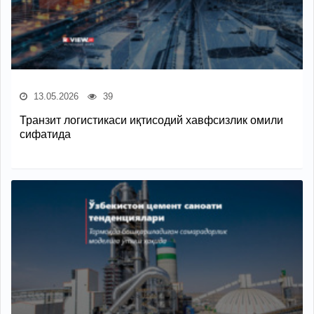
13.05.2026
39
Транзит логистикаси иқтисодий хавфсизлик омили
сифатида