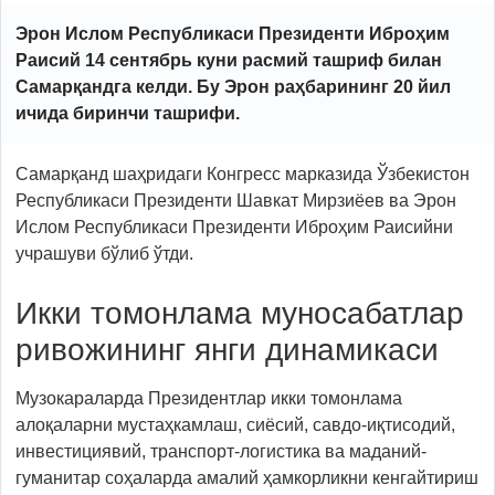
Эрон Ислом Республикаси Президенти Иброҳим
Раисий 14 сентябрь куни расмий ташриф билан
Самарқандга келди. Бу Эрон раҳбарининг 20 йил
ичида биринчи ташрифи.
Самарқанд шаҳридаги Конгресс марказида Ўзбекистон
Республикаси Президенти Шавкат Мирзиёев ва Эрон
Ислом Республикаси Президенти Иброҳим Раисийни
учрашуви бўлиб ўтди.
Икки томонлама муносабатлар
ривожининг янги динамикаси
Музокараларда Президентлар икки томонлама
алоқаларни мустаҳкамлаш, сиёсий, савдо-иқтисодий,
инвестициявий, транспорт-логистика ва маданий-
гуманитар соҳаларда амалий ҳамкорликни кенгайтириш