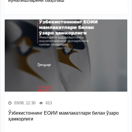
йўналишларини баҳолаш
03/08, 12:30
613
Ўзбекистоннинг ЕОИИ мамлакатлари билан ўзаро
ҳамкорлиги