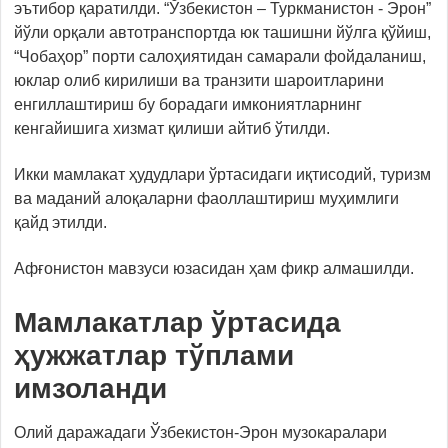
эътибор қаратилди. “Ўзбекистон – Туркманистон - Эрон”
йўли орқали автотранспортда юк ташишни йўлга қўйиш,
“Чобаҳор” порти салоҳиятидан самарали фойдаланиш,
юклар олиб кирилиши ва транзити шароитларини
енгиллаштириш бу борадаги имкониятларнинг
кенгайишига хизмат қилиши айтиб ўтилди.
Икки мамлакат ҳудудлари ўртасидаги иқтисодий, туризм
ва маданий алоқаларни фаоллаштириш муҳимлиги
қайд этилди.
Афғонистон мавзуси юзасидан ҳам фикр алмашилди.
Мамлакатлар ўртасида
ҳужжатлар тўплами
имзоланди
Олий даражадаги Ўзбекистон-Эрон музокаралари