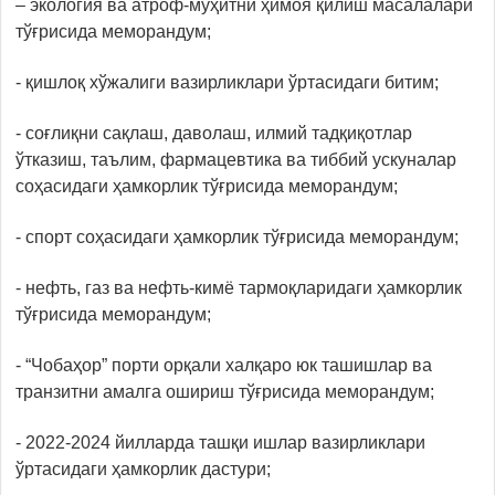
– экология ва атроф-муҳитни ҳимоя қилиш масалалари
тўғрисида меморандум;
- қишлоқ хўжалиги вазирликлари ўртасидаги битим;
- соғлиқни сақлаш, даволаш, илмий тадқиқотлар
ўтказиш, таълим, фармацевтика ва тиббий ускуналар
соҳасидаги ҳамкорлик тўғрисида меморандум;
- спорт соҳасидаги ҳамкорлик тўғрисида меморандум;
- нефть, газ ва нефть-кимё тармоқларидаги ҳамкорлик
тўғрисида меморандум;
- “Чобаҳор” порти орқали халқаро юк ташишлар ва
транзитни амалга ошириш тўғрисида меморандум;
- 2022-2024 йилларда ташқи ишлар вазирликлари
ўртасидаги ҳамкорлик дастури;