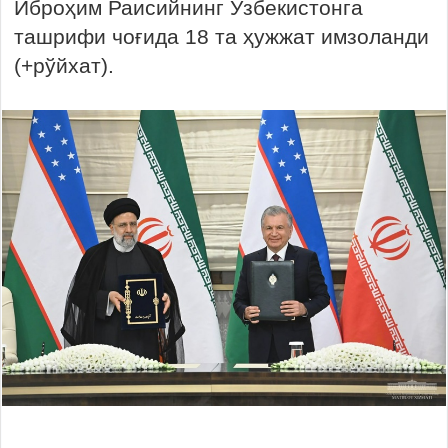
Иброҳим Раисийнинг Ўзбекистонга
ташрифи чоғида 18 та ҳужжат имзоланди
(+рўйхат).