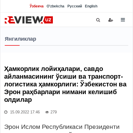
Ўзбекча
O'zbekcha
Русский
English
Янгиликлар
Ҳамкорлик лойиҳалари, савдо
айланмасининг ўсиши ва транспорт-
логистика ҳамкорлиги: Ўзбекистон ва
Эрон раҳбарлари нимани келишиб
олдилар
15.09.2022 17:46
279
Эрон Ислом Республикаси Президенти