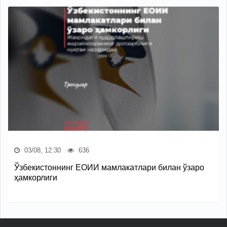
03/08, 12:30
636
Ўзбекистоннинг ЕОИИ мамлакатлари билан ўзаро
ҳамкорлиги