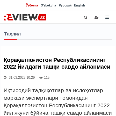
Ўзбекча
O'zbekcha
Русский
English
Таҳлил
Қорақалпоғистон Республикасининг
2022 йилдаги ташқи савдо айланмаси
31.03.2023 10:29
115
Иқтисодий тадқиқотлар ва ислоҳотлар
маркази экспертлари томонидан
Қорақалпоғистон Республикасининг 2022
йил якуни бўйича ташқи савдо айланмаси