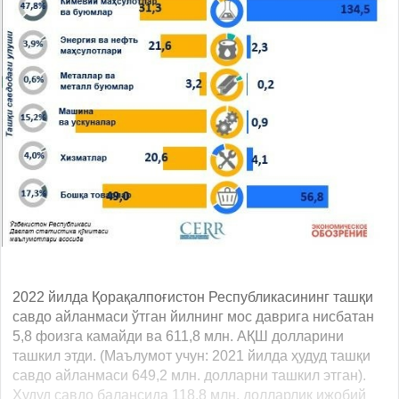
2022 йилда Қорақалпоғистон Республикасининг ташқи
савдо айланмаси ўтган йилнинг мос даврига нисбатан
5,8 фоизга камайди ва 611,8 млн. АҚШ долларини
ташкил этди. (Маълумот учун: 2021 йилда ҳудуд ташқи
савдо айланмаси 649,2 млн. долларни ташкил этган).
Ҳудуд савдо балансида 118,8 млн. долларлик ижобий