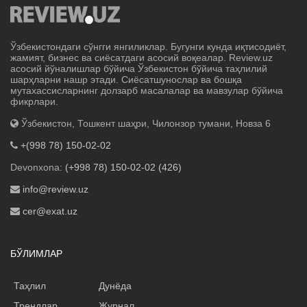
Ўзбекистондаги сўнгги янгиликлар. Бугунги кунда иқтисодиёт,
жамият, бизнес ва сиёсатдаги асосий воқеалар. Review.uz
асосий йўналишлар бўйича Ўзбекистон бўйича таҳлилий
шарҳларни нашр этади. Сиёсатшунослар ва бошқа
мутахассисларнинг долзарб масалалар ва мавзулар бўйича
фикрлари.
Ўзбекистон, Тошкент шаҳри, Чилонзор тумани, Новза 6
+(998 78) 150-02-02
Devonxona:
(+998 78) 150-02-02 (426)
info@review.uz
cer@exat.uz
БЎЛИМЛАР
Таҳлил
Дунёда
Трендлар
Журнал