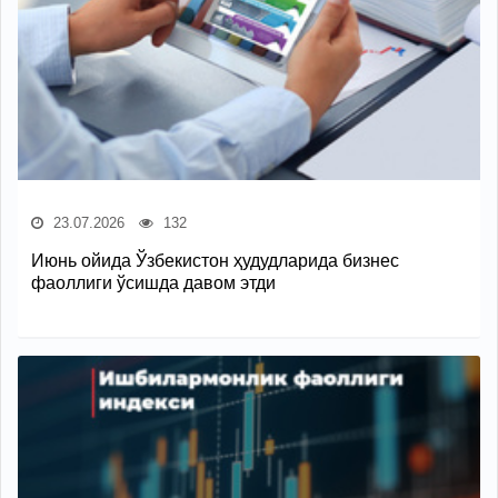
23.07.2026
132
Июнь ойида Ўзбекистон ҳудудларида бизнес
фаоллиги ўсишда давом этди