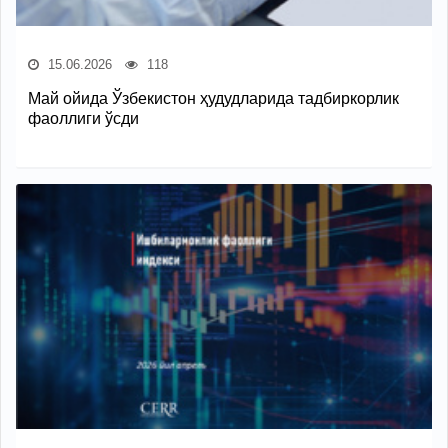
15.06.2026
118
Май ойида Ўзбекистон ҳудудларида тадбиркорлик
фаоллиги ўсди