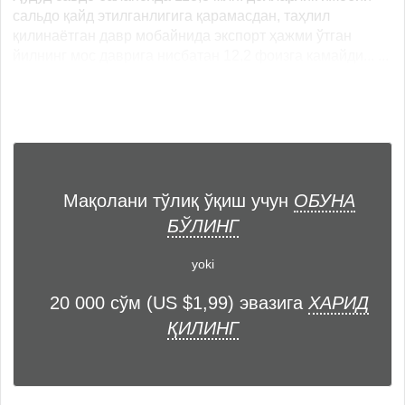
сальдо қайд этилганлигига қарамасдан, таҳлил
қилинаётган давр мобайнида экспорт ҳажми ўтган
йилнинг мос даврига нисбатан 12,2 фоизга камайди... ...
Мақолани тўлиқ ўқиш учун
ОБУНА
БЎЛИНГ
yoki
20 000 сўм (US $1,99) эвазига
ХАРИД
ҚИЛИНГ