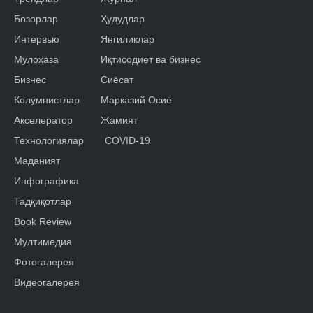
Бозорлар
Ҳудудлар
Интервью
Янгиликлар
Мулоҳаза
Иқтисодиёт ва бизнес
Бизнес
Сиёсат
Колумнистлар
Марказий Осиё
Акселератор
Жамият
Технологиялар
COVID-19
Маданият
Инфографика
Тадқиқотлар
Book Review
Мултимедиа
Фотогалерея
Видеогалерея