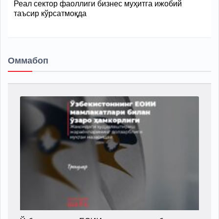
Реал сектор фаоллиги бизнес муҳитга ижобий
таъсир кўрсатмоқда
Оммабоп