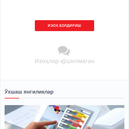
ИЗОҲ ҚОЛДИРИШ
Изоҳлар қўшилмаган
Ўхшаш янгиликлар