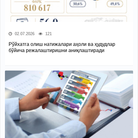
02.07.2026
121
Рўйхатга олиш натижалари аҳоли ва ҳудудлар
бўйича режалаштиришни аниқлаштиради