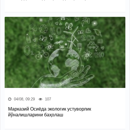
04/08, 09:29
107
Марказий Осиёда экологик устуворлик
йўналишларини баҳолаш