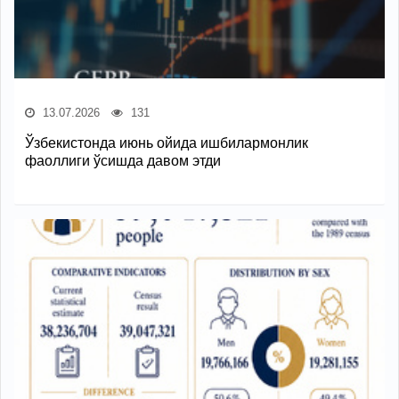
13.07.2026
131
Ўзбекистонда июнь ойида ишбилармонлик
фаоллиги ўсишда давом этди