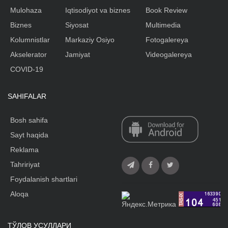
Mulohaza
Iqtisodiyot va biznes
Book Review
Biznes
Siyosat
Multimedia
Kolumnistlar
Markaziy Osiyo
Fotogalereya
Akselerator
Jamiyat
Videogalereya
COVID-19
SAHIFALAR
Bosh sahifa
Sayt haqida
Reklama
Tahririyat
Foydalanish shartlari
Aloqa
ТЎЛОВ УСУЛЛАРИ