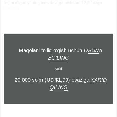
hajmi o‘tgan yilning mos davriga nisbatan 12,2 foizga
kamaydi... ...
Maqolani to'liq o'qish uchun
OBUNA
BO'LING
yoki
20 000 soʻm (US $1,99) evaziga
XARID
QILING