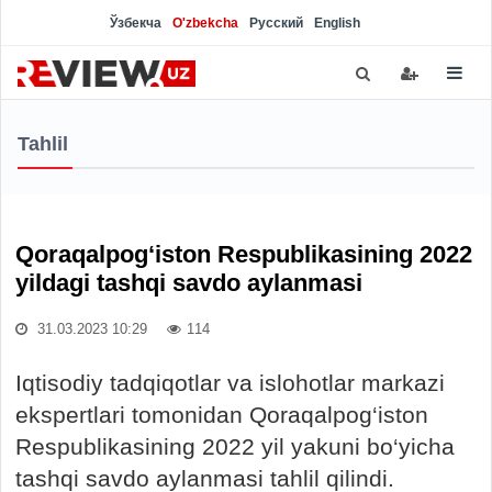
Ўзбекча
O'zbekcha
Русский
English
Tahlil
Qoraqalpog‘iston Respublikasining 2022
yildagi tashqi savdo aylanmasi
31.03.2023 10:29
114
Iqtisodiy tadqiqotlar va islohotlar markazi
ekspertlari tomonidan Qoraqalpog‘iston
Respublikasining 2022 yil yakuni bo‘yicha
tashqi savdo aylanmasi tahlil qilindi.