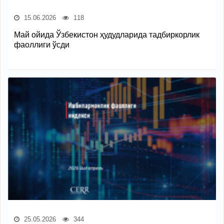
15.06.2026
118
Май ойида Ўзбекистон ҳудудларида тадбиркорлик
фаоллиги ўсди
25.05.2026
344