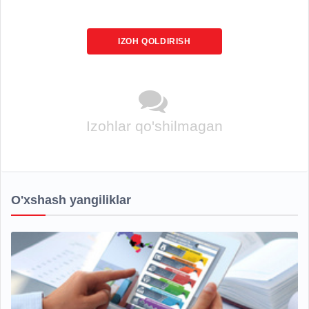
IZOH QOLDIRISH
Izohlar qo'shilmagan
O'xshash yangiliklar