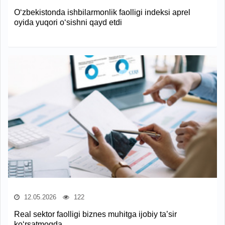
O‘zbekistonda ishbilarmonlik faolligi indeksi aprel
oyida yuqori o‘sishni qayd etdi
12.05.2026
122
Real sektor faolligi biznes muhitga ijobiy ta’sir
ko‘rsatmoqda