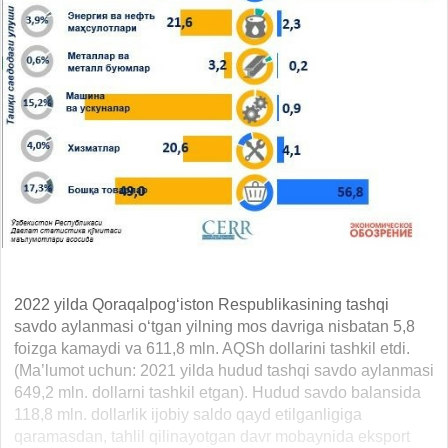
2022 yilda Qoraqalpog‘iston Respublikasining tashqi
savdo aylanmasi o‘tgan yilning mos davriga nisbatan 5,8
foizga kamaydi va 611,8 mln. AQSh dollarini tashkil etdi.
(Ma’lumot uchun: 2021 yilda hudud tashqi savdo aylanmasi
649,2 mln. dollarni tashkil etgan). Hudud savdo balansida
118,8 mln. dollarlik ijobiy saldo qayd etilganligiga
qaramasdan, tahlil qilinayotgan davr mobaynida eksport