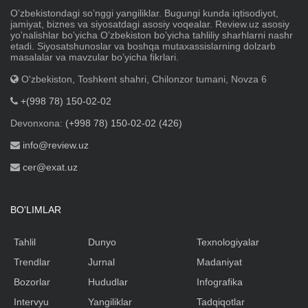
Oʼzbekistondagi soʼnggi yangiliklar. Bugungi kunda iqtisodiyot,
jamiyat, biznes va siyosatdagi asosiy voqealar. Review.uz asosiy
yoʼnalishlar boʼyicha Oʼzbekiston boʼyicha tahliliy sharhlarni nashr
etadi. Siyosatshunoslar va boshqa mutaxassislarning dolzarb
masalalar va mavzular boʼyicha fikrlari.
O'zbekiston, Toshkent shahri, Chilonzor tumani, Novza 6
+(998 78) 150-02-02
Devonxona:
(+998 78) 150-02-02 (426)
info@review.uz
cer@exat.uz
BO'LIMLAR
Tahlil
Dunyo
Texnologiyalar
Trendlar
Jurnal
Madaniyat
Bozorlar
Hududlar
Infografika
Intervyu
Yangiliklar
Tadqiqotlar