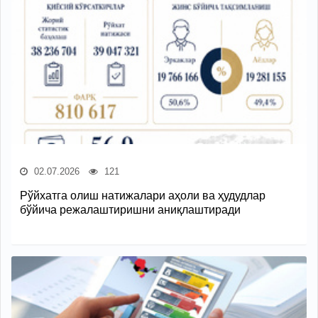
02.07.2026
121
Рўйхатга олиш натижалари аҳоли ва ҳудудлар
бўйича режалаштиришни аниқлаштиради