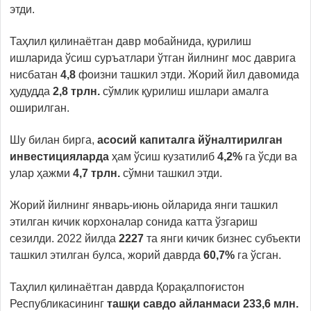
этди.
Таҳлил қилинаётган давр мобайнида, қурилиш
ишларида ўсиш суръатлари ўтган йилнинг мос даврига
нисбатан
4,8
фоизни ташкил этди. Жорий йил давомида
ҳудудда
2,8 трлн.
сўмлик қурилиш ишлари амалга
оширилган.
Шу билан бирга,
асосий капиталга йўналтирилган
инвестицияларда
ҳам ўсиш кузатилиб
4,2%
га ўсди ва
улар ҳажми
4,7 трлн.
сўмни ташкил этди.
Жорий йилнинг январь-июнь ойларида янги ташкил
этилган кичик корхоналар сонида катта ўзгариш
сезилди. 2022 йилда
2227
та янги кичик бизнес субъекти
ташкил этилган булса, жорий даврда
60,7%
га ўсган.
Таҳлил қилинаётган даврда Қорақалпоғистон
Республикасининг
ташқи савдо айланмаси 233,6 млн.