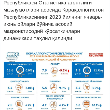
Республикаси Статистика агентлиги
маълумотлари асосида Қорақалпоғистон
Республикасининг 2023 йилнинг январь-
июнь ойлари бўйича асосий
макроиқтисодий кўрсаткичлари
динамикаси таҳлил қилинди.