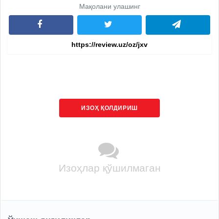
Мақолани улашинг
ИЗОҲ ҚОЛДИРИШ
Изоҳлар қўшилмаган