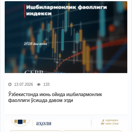
13.07.2026
133
Ўзбекистонда июнь ойида ишбилармонлик
фаоллиги ўсишда давом этди