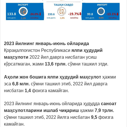
2023 йилнинг январь-июнь ойларида
Қорақалпоғистон Республикаси
ялпи ҳудудий
маҳсулоти
2022 йил даврга нисбатан усиш
кўрсатмаган, жами
13,6 трлн.
сўмни ташкил этди.
Аҳоли жон бошига ялпи ҳудудий маҳсулот
ҳажми
эса
6,8 млн.
сўмни ташкил этиб, 2022 йил даврга
нисбатан
1,4
фоизга камайган.
2023 йилнинг январь-июнь ойларида ҳудудда
саноат
маҳсулотларини ишлаб чиқариш
ҳажми
7,9 трлн.
сўмни ташкил этиб, 2022 йилга нисбатан
9,5
фоизга
камайган.