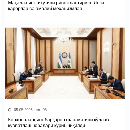
Маҳалла институтини ривожлантириш. Янги
қарорлар ва амалий механизмлар
05.05.2026
93
Корхоналарнинг барқарор фаолиятини қўллаб-
қувватлаш чоралари кўриб чиқилди