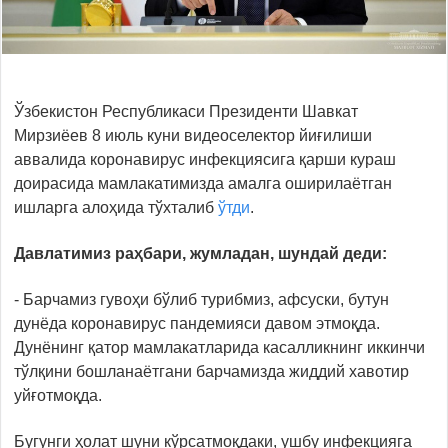
Ўзбекистон Республикаси Президенти Шавкат
Мирзиёев 8 июль куни видеоселектор йиғилиши
аввалида коронавирус инфекциясига қарши кураш
доирасида мамлакатимизда амалга оширилаётган
ишларга алоҳида тўхталиб
ўтди
.
Давлатимиз раҳбари, жумладан, шундай деди:
- Барчамиз гувоҳи бўлиб турибмиз, афсуски, бутун
дунёда коронавирус пандемияси давом этмоқда.
Дунёнинг қатор мамлакатларида касалликнинг иккинчи
тўлқини бошланаётгани барчамизда жиддий хавотир
уйғотмоқда.
Бугунги ҳолат шуни кўрсатмоқдаки, ушбу инфекцияга