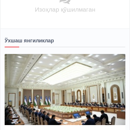
Изоҳлар қўшилмаган
Ўхшаш янгиликлар