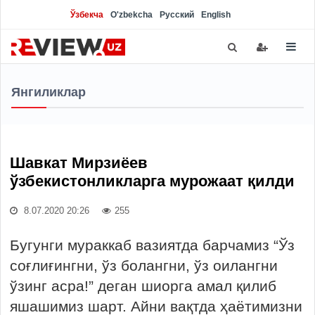
Ўзбекча
O'zbekcha
Русский
English
Янгиликлар
Шавкат Мирзиёев
ўзбекистонликларга мурожаат қилди
8.07.2020 20:26
255
Бугунги мураккаб вазиятда барчамиз “Ўз
соғлиғингни, ўз болангни, ўз оилангни
ўзинг асра!” деган шиорга амал қилиб
яшашимиз шарт. Айни вақтда ҳаётимизни