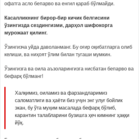
офатга асло бепарво ва енгил қараб бўлмайди.
Касалликнинг бирор-бир кичик белгисини
ўзингизда сездингизми, дарҳол шифокорга
мурожаат қилинг.
Ўзингизча уйда даволанманг. Бу оғир оқибатларга олиб
келиши, ва ниҳоят ўлим билан тугаши мумкин.
Ўзингизга ва оила аъзоларингизга нисбатан бепарво ва
бефарқ бўлманг!
Халқимиз, оиламиз ва фарзандларимиз
саломатлиги ва ҳаёти биз учун энг улуғ бойлик
экан, бу ўта муҳим масалада бефарқ бўлиб,
карантин талабларини бузишга ҳеч кимнинг ҳаққи
йўқ.