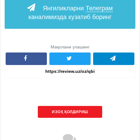
Янгиликларни
Телеграм
каналимизда кузатиб боринг
Мақолани улашинг
ИЗОҲ ҚОЛДИРИШ