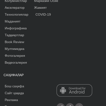
Колумнистлар
Марказий Осиё
Акселератор
Жамият
Технологиялар
COVID-19
Маданият
Инфографика
Тадқиқотлар
Book Review
Мултимедиа
Фотогалерея
Видеогалерея
САҲИФАЛАР
Бош саҳифа
Сайт ҳақида
Реклама