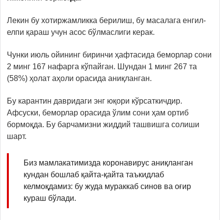
Лекин бу хотиржамликка берилиш, бу масалага енгил-
елпи қараш учун асос бўлмаслиги керак.
Чунки июль ойининг биринчи ҳафтасида беморлар сони
2 минг 167 нафарга кўпайган. Шундан 1 минг 267 та
(58%) ҳолат аҳоли орасида аниқланган.
Бу карантин давридаги энг юқори кўрсаткичдир.
Афсуски, беморлар орасида ўлим сони ҳам ортиб
бормоқда. Бу барчамизни жиддий ташвишга солиши
шарт.
Биз мамлакатимизда коронавирус аниқланган
кундан бошлаб қайта-қайта таъкидлаб
келмоқдамиз: бу жуда мураккаб синов ва оғир
кураш бўлади.