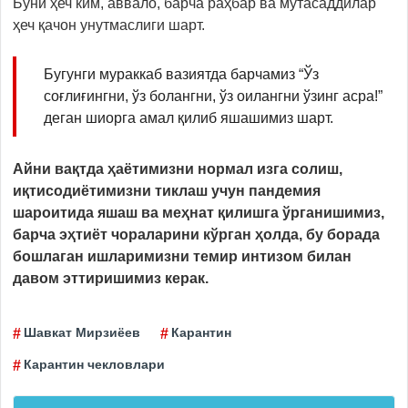
Буни ҳеч ким, аввало, барча раҳбар ва мутасаддилар
ҳеч қачон унутмаслиги шарт.
Бугунги мураккаб вазиятда барчамиз “Ўз
соғлиғингни, ўз болангни, ўз оилангни ўзинг асра!”
деган шиорга амал қилиб яшашимиз шарт.
Айни вақтда ҳаётимизни нормал изга солиш,
иқтисодиётимизни тиклаш учун пандемия
шароитида яшаш ва меҳнат қилишга ўрганишимиз,
барча эҳтиёт чораларини кўрган ҳолда, бу борада
бошлаган ишларимизни темир интизом билан
давом эттиришимиз керак.
Шавкат Мирзиёев
Карантин
Карантин чекловлари