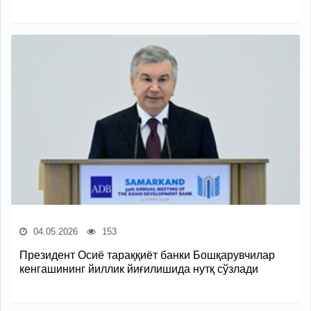
04.05.2026
153
Президент Осиё тараққиёт банки Бошқарувчилар
кенгашининг йиллик йиғилишида нутқ сўзлади