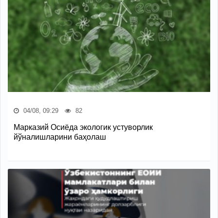
04/08, 09:29
82
Марказий Осиёда экологик устуворлик
йўналишларини баҳолаш