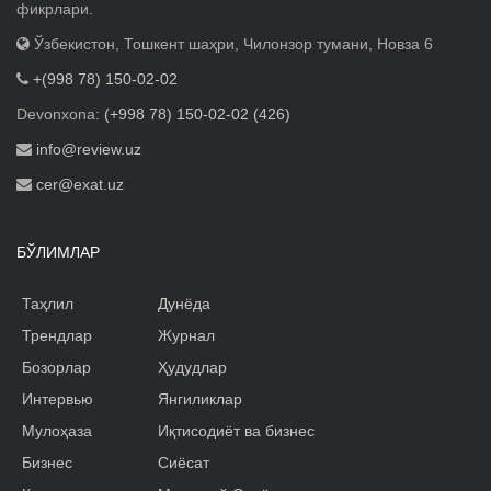
фикрлари.
Ўзбекистон, Тошкент шаҳри, Чилонзор тумани, Новза 6
+(998 78) 150-02-02
Devonxona:
(+998 78) 150-02-02 (426)
info@review.uz
cer@exat.uz
БЎЛИМЛАР
Таҳлил
Дунёда
Трендлар
Журнал
Бозорлар
Ҳудудлар
Интервью
Янгиликлар
Мулоҳаза
Иқтисодиёт ва бизнес
Бизнес
Сиёсат