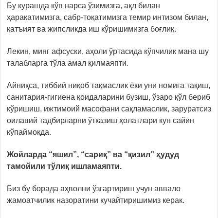
Бу курашда кўп нарса ўзимизга, ақл билан
ҳаракатимизга, сабр-тоқатимизга темир интизом билан,
қатъият ва жипсликда иш кўришимизга боғлиқ.
Лекин, минг афсуски, аҳоли ўртасида кўпчилик мана шу
талабларга тўла амал қилмаяпти.
Айниқса, тиббий ниқоб тақмаслик ёки уни номига тақиш,
санитария-гигиена қоидаларини бузиш, ўзаро қўл бериб
кўришиш, ижтимоий масофани сақламаслик, заруратсиз
оилавий тадбирларни ўтказиш ҳолатлари кун сайин
кўпаймоқда.
Жойларда “яшил”, “сариқ” ва “қизил” ҳудуд
тамойили тўлиқ ишламаяпти.
Биз бу борада аҳволни ўзгартириш учун аввало
жамоатчилик назоратини кучайтиришимиз керак.