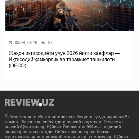
03/08, 08:19
37
Жаҳон иқтисодиёти учун 2026 йилги хавфлар —
Иқтисодий ҳамкорлик ва тараққиёт ташкилоти
(OECD)
Ўзбекистондаги сўнгги янгиликлар. Бугунги кунда иқтисодиёт,
жамият, бизнес ва сиёсатдаги асосий воқеалар. Review.uz
асосий йўналишлар бўйича Ўзбекистон бўйича таҳлилий
шарҳларни нашр этади. Сиёсатшунослар ва бошқа
мутахассисларнинг долзарб масалалар ва мавзулар бўйича