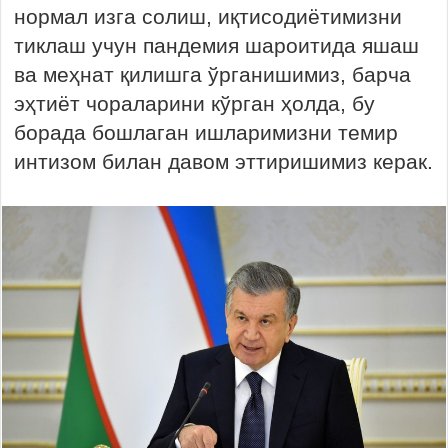
нормал изга солиш, иқтисодиётимизни
тиклаш учун пандемия шароитида яшаш
ва меҳнат қилишга ўрганишимиз, барча
эҳтиёт чораларини кўрган ҳолда, бу
борада бошлаган ишларимизни темир
интизом билан давом эттиришимиз керак.