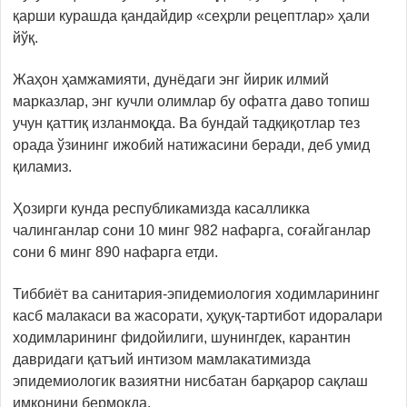
қарши курашда қандайдир «сеҳрли рецептлар» ҳали
йўқ.
Жаҳон ҳамжамияти, дунёдаги энг йирик илмий
марказлар, энг кучли олимлар бу офатга даво топиш
учун қаттиқ изланмоқда. Ва бундай тадқиқотлар тез
орада ўзининг ижобий натижасини беради, деб умид
қиламиз.
Ҳозирги кунда республикамизда касалликка
чалинганлар сони 10 минг 982 нафарга, соғайганлар
сони 6 минг 890 нафарга етди.
Тиббиёт ва санитария-эпидемиология ходимларининг
касб малакаси ва жасорати, ҳуқуқ-тартибот идоралари
ходимларининг фидойилиги, шунингдек, карантин
давридаги қатъий интизом мамлакатимизда
эпидемиологик вазиятни нисбатан барқарор сақлаш
имконини бермоқда.