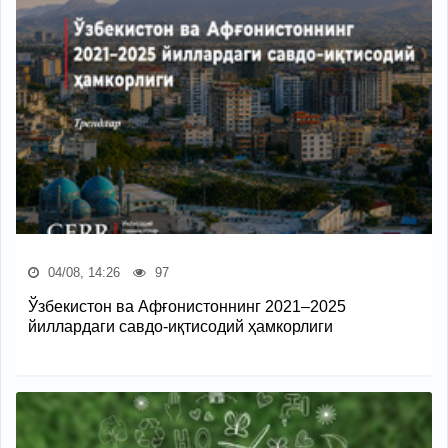
04/08, 14:26
97
Ўзбекистон ва Афғонистоннинг 2021–2025
йиллардаги савдо-иқтисодий ҳамкорлиги