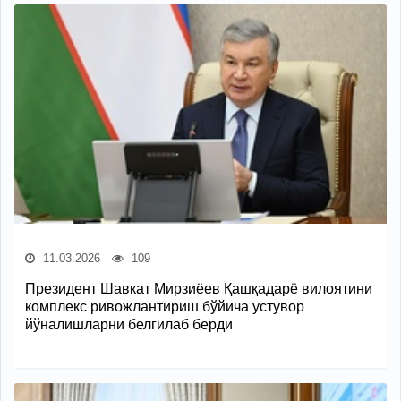
11.03.2026
109
Президент Шавкат Мирзиёев Қашқадарё вилоятини
комплекс ривожлантириш бўйича устувор
йўналишларни белгилаб берди