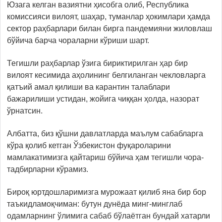
Юзага келган вазиятни ҳисобга олиб, Республика
комиссияси вилоят, шаҳар, туманлар ҳокимлари ҳамда
сектор раҳбарлари билан бирга пандемияни жиловлаш
бўйича барча чораларни кўриши шарт.
Тегишли раҳбарлар ўзига бириктирилган ҳар бир
вилоят кесимида аҳолининг белгиланган чекловларга
қатъий амал қилиши ва карантин талаблари
бажарилиши устидан, жойига чиққан ҳолда, назорат
ўрнатсин.
Албатта, биз қўшни давлатларда маълум сабабларга
кўра қолиб кетган Ўзбекистон фуқароларини
мамлакатимизга қайтариш бўйича ҳам тегишли чора-
тадбирларни кўрамиз.
Бироқ юртдошларимизга мурожаат қилиб яна бир бор
таъкидламоқчиман: бутун дунёда минг-минглаб
одамларнинг ўлимига сабаб бўлаётган бундай хатарли