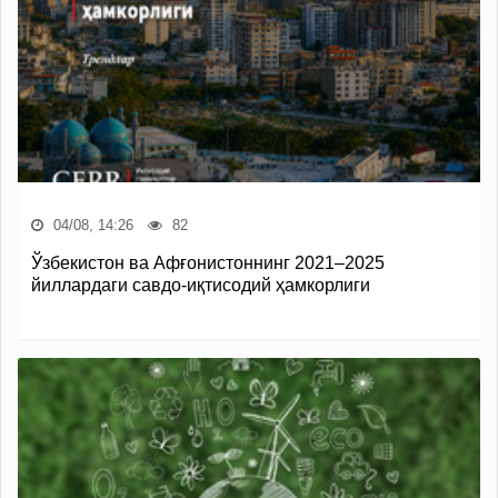
04/08, 14:26
82
Ўзбекистон ва Афғонистоннинг 2021–2025
йиллардаги савдо-иқтисодий ҳамкорлиги