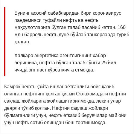
Бунинг асосий сабабларидан бири коронавирус
пандемияси туфайли нефть ва нефть
маҳсулотларига бўлган талаб пасайиб кетган. 160
млн баррель нефть дунё бўйлаб танкерларда туриб
қолган.
Халқаро энергетика агентлигининг хабар
беришича, нефтга бўлган талаб сўнгги 25 йил
ичида энг паст кўрсаткичга етмоқда.
Камроқ нефть қайта ишланаётганлиги боис қазиб
олинган нефтнинг қолган қисми Оклахомадаги нефтни
сақлаш жойларига жойлашитирилмоқда, лекин улар
деярли тўлиб қолган. Нефтни сақлаш жойлари
бўлмаганлиги учун, нефть етказиб берувчилар май ойи
учун нефть сотиб олишдан бош тортишмоқда.