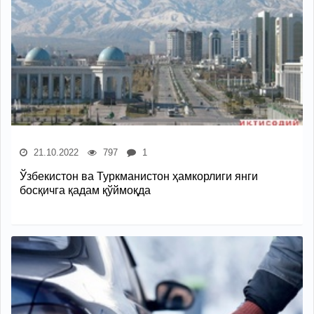
21.10.2022
797
1
Ўзбекистон ва Туркманистон ҳамкорлиги янги
босқичга қадам қўймоқда