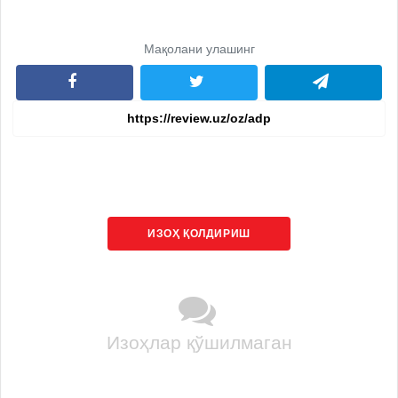
Мақолани улашинг
ИЗОҲ ҚОЛДИРИШ
Изоҳлар қўшилмаган