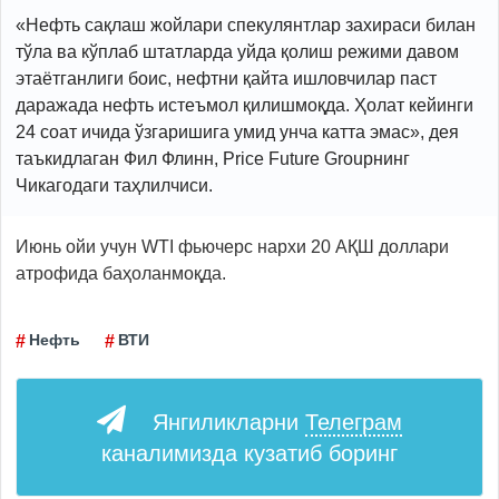
«Нефть сақлаш жойлари спекулянтлар захираси билан
тўла ва кўплаб штатларда уйда қолиш режими давом
этаётганлиги боис, нефтни қайта ишловчилар паст
даражада нефть истеъмол қилишмоқда. Ҳолат кейинги
24 соат ичида ўзгаришига умид унча катта эмас», дея
таъкидлаган Фил Флинн, Price Future Groupнинг
Чикагодаги таҳлилчиси.
Июнь ойи учун WTI фьючерс нархи 20 АҚШ доллари
атрофида баҳоланмоқда.
Нефть
ВТИ
Янгиликларни
Телеграм
каналимизда кузатиб боринг