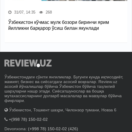
31/07, 14:35
268
Ўзбекистон кўчмас мулк бозори биринчи ярим
йилликни барқарор ўсиш билан якунлади
Ўзбекистондаги сўнгги янгиликлар. Бугунги кунда иқтисодиёт,
жамият, бизнес ва сиёсатдаги асосий воқеалар. Review.uz
асосий йўналишлар бўйича Ўзбекистон бўйича таҳлилий
шарҳларни нашр этади. Сиёсатшунослар ва бошқа
мутахассисларнинг долзарб масалалар ва мавзулар бўйича
фикрлари.
Ўзбекистон, Тошкент шаҳри, Чилонзор тумани, Новза 6
+(998 78) 150-02-02
Devonxona:
(+998 78) 150-02-02 (426)