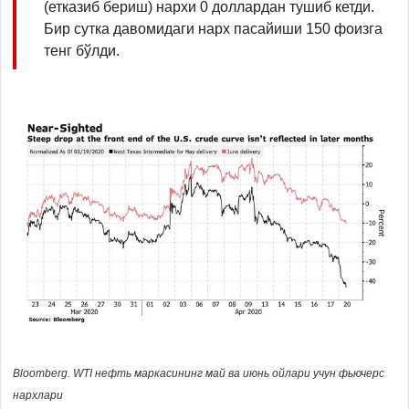
(етказиб бериш) нархи 0 доллардан тушиб кетди.
Бир сутка давомидаги нарх пасайиши 150 фоизга
тенг бўлди.
Bloomberg. WTI нефть маркасининг май ва июнь ойлари учун фьючерс
нархлари