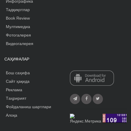
Инфографика
Тадқиқотлар
Book Review
Мултимедиа
Фотогалерея
Видеогалерея
САҲИФАЛАР
Бош саҳифа
Сайт ҳақида
Реклама
Tаҳририят
Фойдаланиш шартлари
Алоқа