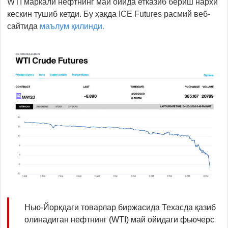
WTI маркали нефтнинг май ойида етказиб бериш нархи
кескин тушиб кетди. Бу ҳақда ICE Futures расмий веб-
сайтида
маълум қилинди.
Нью-Йоркдаги товарлар биржасида Техасда қазиб
олинадиган нефтнинг (WTI) май ойидаги фьючерс