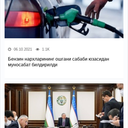
06.10.2021
1.1K
Бензин нархларининг ошгани сабаби юзасидан
муносабат билдирилди