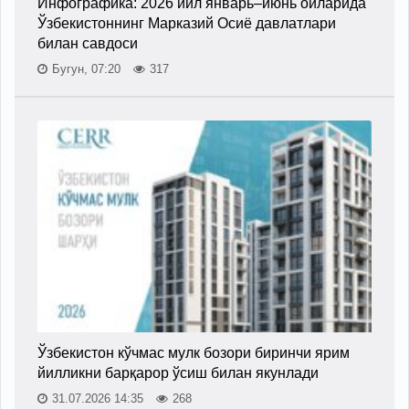
Инфографика: 2026 йил январь–июнь ойларида
Ўзбекистоннинг Марказий Осиё давлатлари
билан савдоси
Бугун, 07:20
317
Ўзбекистон кўчмас мулк бозори биринчи ярим
йилликни барқарор ўсиш билан якунлади
31.07.2026 14:35
268