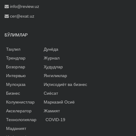
info@review.uz
cer@exat.uz
БЎЛИМЛАР
Таҳлил
Дунёда
Трендлар
Журнал
Бозорлар
Ҳудудлар
Интервью
Янгиликлар
Мулоҳаза
Иқтисодиёт ва бизнес
Бизнес
Сиёсат
Колумнистлар
Марказий Осиё
Акселератор
Жамият
Технологиялар
COVID-19
Маданият