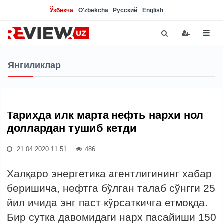
Ўзбекча
O'zbekcha
Русский
English
Янгиликлар
Тарихда илк марта нефть нархи нол
доллардан тушиб кетди
21.04.2020 11:51
486
Халқаро энергетика агентлигининг хабар
беришича, нефтга бўлган талаб сўнгги 25
йил ичида энг паст кўрсаткичга етмоқда.
Бир сутка давомидаги нарх пасайиши 150