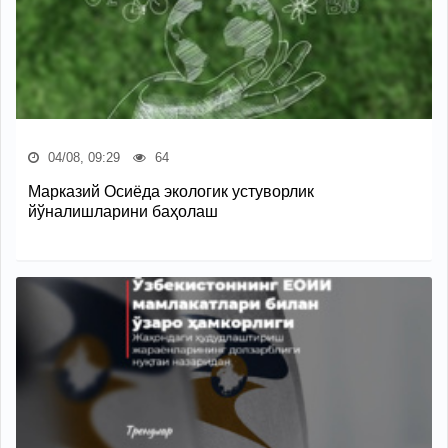
04/08, 09:29
64
Марказий Осиёда экологик устуворлик
йўналишларини баҳолаш