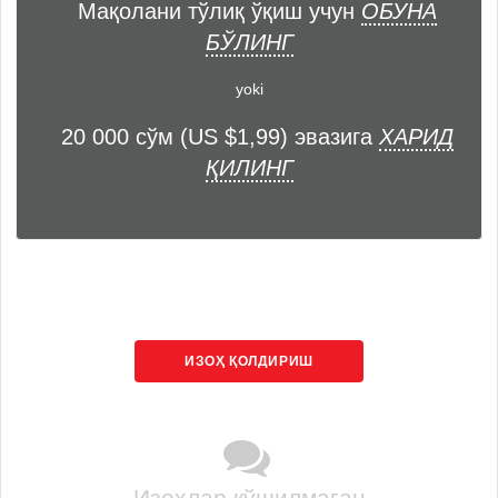
Мақолани тўлиқ ўқиш учун
ОБУНА
БЎЛИНГ
yoki
20 000 сўм (US $1,99) эвазига
ХАРИД
ҚИЛИНГ
ИЗОҲ ҚОЛДИРИШ
Изоҳлар қўшилмаган