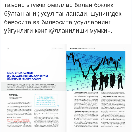
таъсир этувчи омиллар билан боғлиқ
бўлган аниқ усул танланади, шунингдек,
бевосита ва билвосита усулларнинг
уйғунлиги кенг қўлланилиши мумкин.