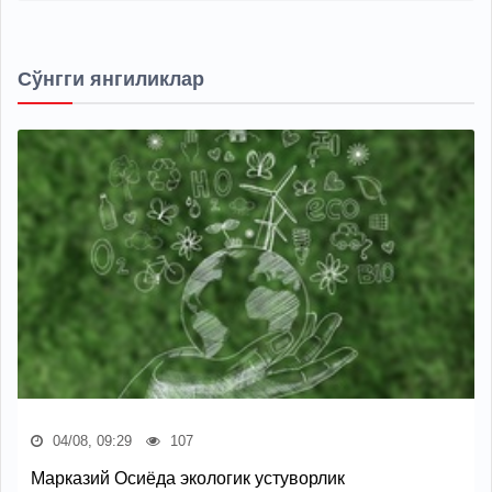
Сўнгги янгиликлар
04/08, 09:29
107
Марказий Осиёда экологик устуворлик