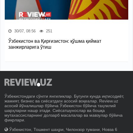
30/07, 08:56
251
Ўзбекистон ва Қирғизистон: қўшма қиймат
занжирларига ўтиш
Ўзбекистондаги сўнгги янгиликлар. Бугунги кунда иқтисодиёт,
жамият, бизнес ва сиёсатдаги асосий воқеалар. Review.uz
асосий йўналишлар бўйича Ўзбекистон бўйича таҳлилий
шарҳларни нашр этади. Сиёсатшунослар ва бошқа
мутахассисларнинг долзарб масалалар ва мавзулар бўйича
фикрлари.
Ўзбекистон, Тошкент шаҳри, Чилонзор тумани, Новза 6