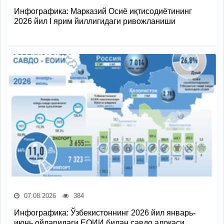
Инфографика: Марказий Осиё иқтисодиётининг
2026 йил I ярим йиллигидаги ривожланиши
07.08.2026
384
Инфографика: Ўзбекистоннинг 2026 йил январь-
июнь ойларидаги ЕОИИ билан савдо алоқаси