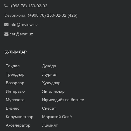
+(998 78) 150-02-02
Devonxona:
(+998 78) 150-02-02 (426)
info@review.uz
cer@exat.uz
БЎЛИМЛАР
Таҳлил
Дунёда
Трендлар
Журнал
Бозорлар
Ҳудудлар
Интервью
Янгиликлар
Мулоҳаза
Иқтисодиёт ва бизнес
Бизнес
Сиёсат
Колумнистлар
Марказий Осиё
Акселератор
Жамият