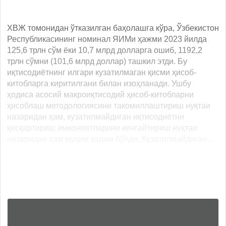
ХВЖ томонидан ўтказилган баҳолашга кўра, Ўзбекистон
Республикасининг номинал ЯИМи ҳажми 2023 йилда
125,6 трлн сўм ёки 10,7 млрд долларга ошиб, 1192,2
трлн сўмни (101,6 млрд доллар) ташкил этди. Бу
иқтисодиётнинг илгари кузатилмаган қисми ҳисоб-
китобларга киритилгани билан изоҳланади. Ушбу
ҳодиса асосий макроиқтисодий ҳисоб-китобларни
ҳисоблаш методологиясини такомиллаштириш нуқтаи
назаридан ҳам, кузатилмайдиган иқтисодиётни
қисқартириш имкониятларини кенгайтириш нуқтаи
назаридан ҳам муҳим қадам бўлди. Кузатилмайдиган...
...