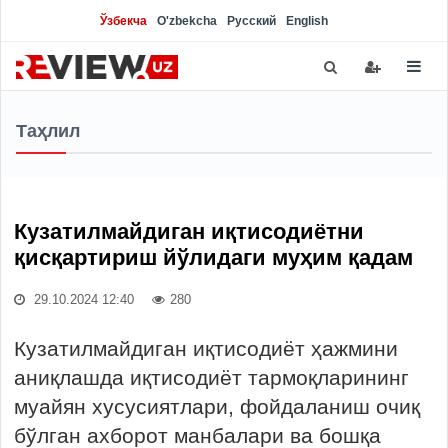
Ўзбекча
O'zbekcha
Русский
English
Таҳлил
Кузатилмайдиган иқтисодиётни
қисқартириш йўлидаги муҳим қадам
29.10.2024 12:40
280
Кузатилмайдиган иқтисодиёт ҳажмини
аниқлашда иқтисодиёт тармоқларининг
муайян хусусиятлари, фойдаланиш очиқ
бўлган ахборот манбалари ва бошқа