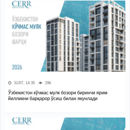
31/07, 14:35
296
Ўзбекистон кўчмас мулк бозори биринчи ярим
йилликни барқарор ўсиш билан якунлади