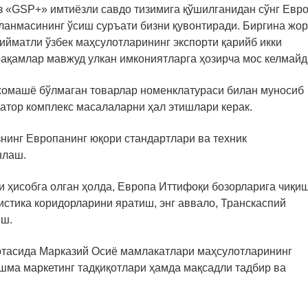
з «GSP+» имтиёзли савдо тизимига қўшилганидан сўнг Евр
ланмасининг ўсиш суръати бизни қувонтиради. Биргина жо
ийматли ўзбек маҳсулотларининг экспорти қарийб икки
рақамлар мавжуд улкан имкониятларга ҳозирча мос келмайд
 хомашё бўлмаган товарлар номенклатураси билан муносиб
атор комплекс масалаларни ҳал этишлари керак.
нинг Европанинг юқори стандартлари ва техник
нлаш.
и ҳисобга олган ҳолда, Европа Иттифоқи бозорларига чиқи
истика коридорларини яратиш, энг аввало, Транскаспий
иш.
ртасида Марказий Осиё мамлакатлари маҳсулотларининг
шма маркетинг тадқиқотлари ҳамда мақсадли тадбир ва