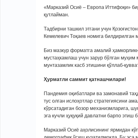
«Марказий Осиё – Европа Иттифоқи» би
қутлайман.
Тадбирни ташкил этгани учун Қозоғисто
Кемелевич Тоқаев номига билдирилган 
Биз мазкур форматга амалий ҳамкорликн
мустаҳкамлаш учун зарур бўлган муҳим
мунтазамлик касб этишини қўллаб-қувва
Ҳурматли саммит қатнашчилари!
Пандемия оқибатлари ва замонавий таҳд
тус олган ислоҳотлар стратегиясини а
кўрсатадиган бозор механизмларига, шу
эга кучли ҳуқуқий давлатни барпо этиш 
Марказий Осиё аҳолисининг ярмидан кўп
демографик ўсиш кузатилмоқда. Бу эса