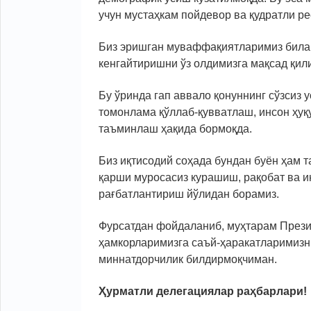
учун мустаҳкам пойдевор ва қудратли ре
Биз эришган муваффақиятларимиз билан
кенгайтиришни ўз олдимизга мақсад қили
Бу ўринда гап аввало қонуннинг сўзсиз 
томонлама қўллаб-қувватлаш, инсон ҳуқу
таъминлаш ҳақида бормоқда.
Биз иқтисодий соҳада бундан буён ҳам 
қарши муросасиз курашиш, рақобат ва 
рағбатлантириш йўлидан борамиз.
Фурсатдан фойдаланиб, муҳтарам Прези
ҳамкорларимизга саъй-ҳаракатларимизни
миннатдорчилик билдирмоқчиман.
Ҳурматли делегациялар раҳбарлари!