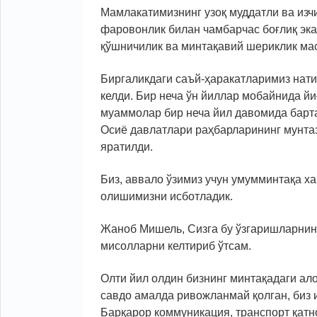
Мамлакатимизнинг узоқ муддатли ва изч
фаровонлик билан чамбарчас боғлиқ эка
қўшничилик ва минтақавий шериклик мас
Биргаликдаги саъй-ҳаракатларимиз нати
келди. Бир неча ўн йиллар мобайнида йи
муаммолар бир неча йил давомида барта
Осиё давлатлари раҳбарларининг мунт
яратилди.
Биз, аввало ўзимиз учун умумминтақа х
олишимизни исботладик.
Жаноб Мишель, Сизга бу ўзгаришларнин
мисолларни келтириб ўтсам.
Олти йил олдин бизнинг минтақадаги ал
савдо амалда ривожланмай қолган, биз 
Барқарор коммуникация, транспорт қатн