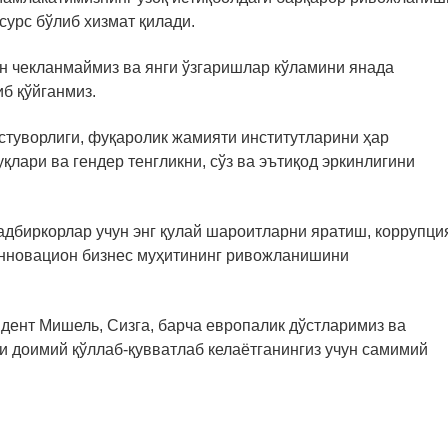
сурс бўлиб хизмат қилади.
 чекланмаймиз ва янги ўзгаришлар кўламини янада
б қўйганмиз.
устуворлиги, фуқаролик жамияти институтларини ҳар
қлари ва гендер тенгликни, сўз ва эътиқод эркинлигини
тадбиркорлар учун энг қулай шароитларни яратиш, коррупци
инновацион бизнес муҳитининг ривожланишини
дент Мишель, Сизга, барча европалик дўстларимиз ва
 доимий қўллаб-қувватлаб келаётганингиз учун самимий