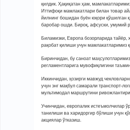
қилдик. Ҳақиқатан ҳам, мамлакатларими
Иттифоқи мамлакатлари билан товар ай
йилнинг бошидан буён юқори қўшилган қ
баробар ошди. Бироқ, афсуски, умумий 
Биламизки, Европа бозорларида тайёр,
рақобат қилиши учун мамлакатларимиз қ
Биринчидан, бу саноат маҳсулотларимиз
регламентларига мувофиқлигини таъми
Иккинчидан, ҳозирги мавжуд чекловларн
учун энг мақбул самарали транспорт-лог
мультимодал маршрутини ривожлантир
Учинчидан, европалик истеъмолчилар ў
танилиши ва харидоргир бўлиши учун қў
акциялар ўтказиш.