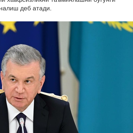
налиш деб атади.