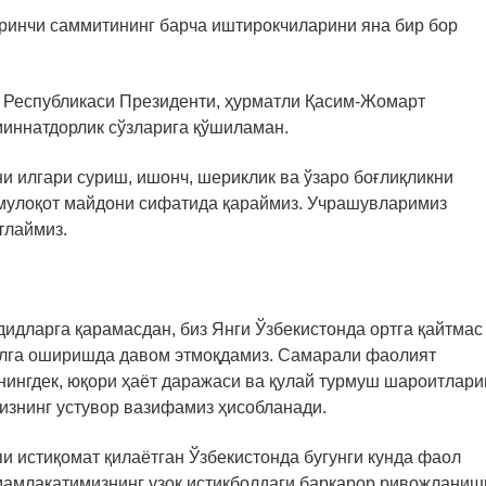
ринчи саммитининг барча иштирокчиларини яна бир бор
н Республикаси Президенти, ҳурматли Қасим-Жомарт
миннатдорлик сўзларига қўшиламан.
и илгари суриш, ишонч, шериклик ва ўзаро боғлиқликни
 мулоқот майдони сифатида қараймиз. Учрашувларимиз
тлаймиз.
идларга қарамасдан, биз Янги Ўзбекистонда ортга қайтмас
малга оширишда давом этмоқдамиз. Самарали фаолият
нингдек, юқори ҳаёт даражаси ва қулай турмуш шароитлари
бизнинг устувор вазифамиз ҳисобланади.
и истиқомат қилаётган Ўзбекистонда бугунги кунда фаол
 мамлакатимизнинг узоқ истиқболдаги барқарор ривожланиш