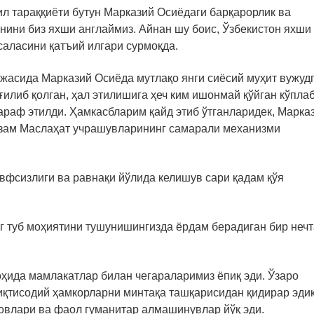
ил тараққиёти бутун Марказий Осиёдаги барқарорлик ва
нини биз яхши англаймиз. Айнан шу боис, Ўзбекистон яхши
аласини қатъий илгари сурмоқда.
жасида Марказий Осиёда мутлақо янги сиёсий муҳит вужуд
ғилиб қолган, ҳал этилишига ҳеч ким ишонмай қўйган кўпла
раф этилди. Ҳамкасбларим қайд этиб ўтганларидек, Марка
азам Маслаҳат учрашувларининг самарали механизми
авфсизлиги ва равнақи йўлида келишув сари қадам қўя
г туб моҳиятини тушунишингизда ёрдам берадиган бир нечт
оҳида мамлакатлар билан чегараларимиз ёпиқ эди. Ўзаро
иқтисодий ҳамкорларни минтақа ташқарисидан қидирар эдик
овлари ва фаол гуманитар алмашинувлар йўқ эди.