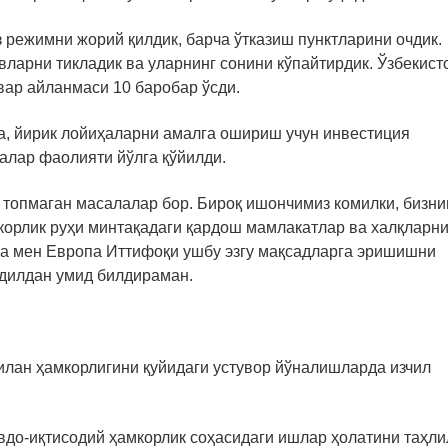
из режимни жорий қилдик, барча ўтказиш пунктларини очдик.
вларни тикладик ва уларнинг сонини кўпайтирдик. Ўзбекист
вар айланмаси 10 баробар ўсди.
а, йирик лойиҳаларни амалга ошириш учун инвестиция
алар фаолияти йўлга қўйилди.
и топмаган масалалар бор. Бироқ ишончимиз комилки, бизни
корлик руҳи минтақадаги қардош мамлакатлар ва халқларн
Ва мен Европа Иттифоқи ушбу эзгу мақсадларга эришишни
 дилдан умид билдираман.
илан ҳамкорлигини қуйидаги устувор йўналишларда изчил
вдо-иқтисодий ҳамкорлик соҳасидаги ишлар ҳолатини таҳли