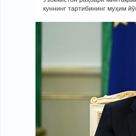
куннинг тартибининг муҳим йў