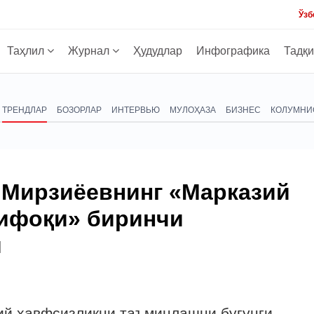
Ўзб
Таҳлил
Журнал
Ҳудудлар
Инфографика
Тадқ
ТРЕНДЛАР
БОЗОРЛАР
ИНТЕРВЬЮ
МУЛОҲАЗА
БИЗНЕС
КОЛУМНИ
 Мирзиёевнинг «Марказий
тифоқи» биринчи
и
ий хавфсизликни таъминлашни бугунги