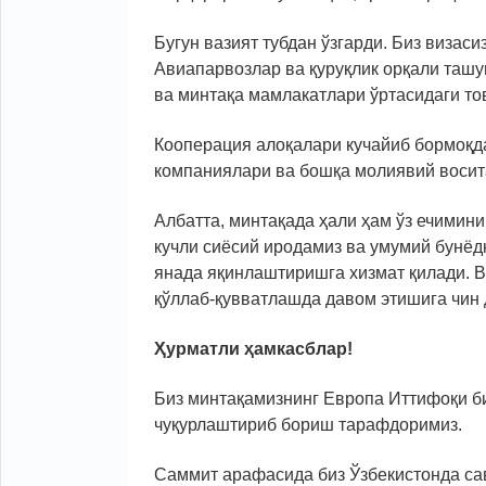
Бугун вазият тубдан ўзгарди. Биз визас
Авиапарвозлар ва қуруқлик орқали ташу
ва минтақа мамлакатлари ўртасидаги то
Кооперация алоқалари кучайиб бормоқд
компаниялари ва бошқа молиявий восит
Албатта, минтақада ҳали ҳам ўз ечимин
кучли сиёсий иродамиз ва умумий бунёд
янада яқинлаштиришга хизмат қилади. 
қўллаб-қувватлашда давом этишига чин
Ҳурматли ҳамкасблар!
Биз минтақамизнинг Европа Иттифоқи б
чуқурлаштириб бориш тарафдоримиз.
Саммит арафасида биз Ўзбекистонда са