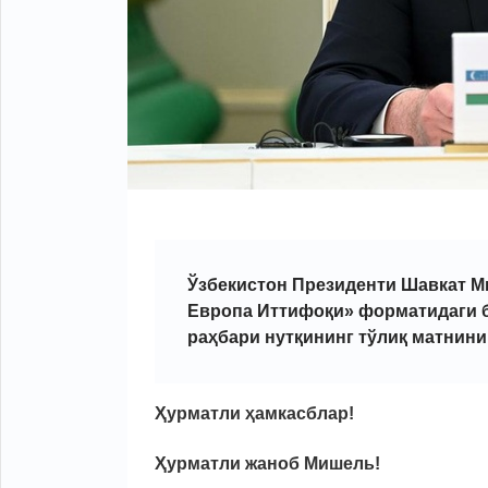
Ўзбекистон Президенти Шавкат Ми
Европа Иттифоқи» форматидаги б
раҳбари
нутқининг
тўлиқ матнини
Ҳурматли ҳамкасблар!
Ҳурматли жаноб Мишель!