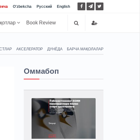
екча
O'zbekcha
Русский
English
иқотлар
Book Review
СТЛАР
АКСЕЛЕРАТОР
ДУНЁДА
БАРЧА МАҚОЛАЛАР
Оммабоп