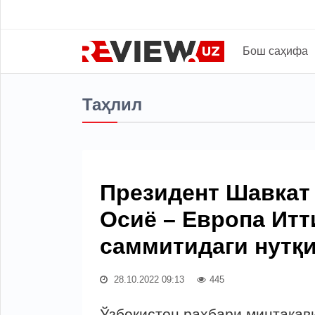
Бош саҳифа
Таҳлил
Президент Шавкат
Осиё – Европа Ит
саммитидаги нутқ
28.10.2022 09:13
445
Ўзбекистон раҳбари минтақав