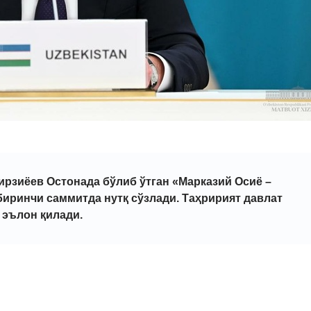
рзиёев Остонада бўлиб ўтган «Марказий Осиё –
иринчи саммитда нутқ сўзлади. Таҳририят давлат
 эълон қилади.