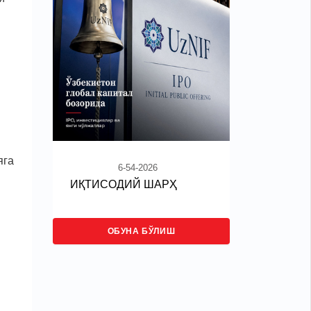
яга
6-54-2026
ИҚТИСОДИЙ ШАРҲ
ОБУНА БЎЛИШ