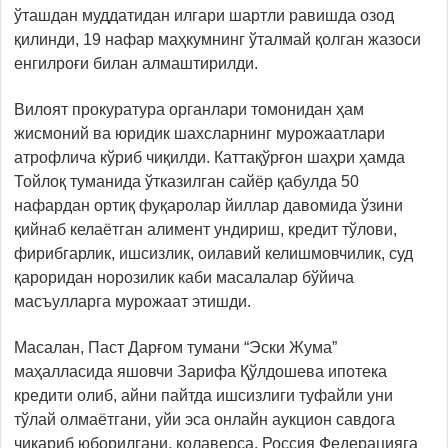
ўташдан муддатидан илгари шартли равишда озод
қилинди, 19 нафар маҳкумнинг ўталмай қолган жазоси
енгилроғи билан алмаштирилди.
Вилоят прокуратура органлари томонидан ҳам
жисмоний ва юридик шахсларнинг мурожаатлари
атрофлича кўриб чиқилди. Каттақўрғон шаҳри ҳамда
Тойлоқ туманида ўтказилган сайёр қабулда 50
нафардан ортиқ фуқаролар йиллар давомида ўзини
қийнаб келаётган алимент ундириш, кредит тўлови,
фирибгарлик, ишсизлик, оилавий келишмовчилик, суд
қароридан норозилик каби масалалар бўйича
масъулларга мурожаат этишди.
Масалан, Паст Дарғом тумани “Эски Жума”
маҳалласида яшовчи Зарифа Қўлдошева ипотека
кредити олиб, айни пайтда ишсизлиги туфайли уни
тўлай олмаётгани, уйи эса онлайн аукцион савдога
чиқариб юборилгани, қолаверса, Россия Федерацияга