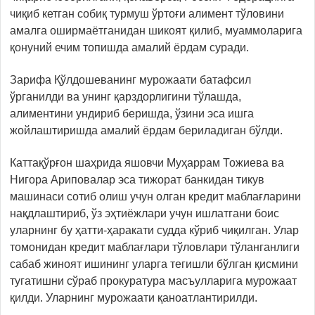
чиқиб кетган собиқ турмуш ўртоғи алимент тўловини
амалга оширмаётганидан шикоят қилиб, муаммоларига
қонуний ечим топишда амалий ёрдам суради.
Зарифа Қўлдошеванинг мурожаати батафсил
ўрганилди ва унинг қарздорлигини тўлашда,
алиментини ундириб беришда, ўзини эса ишга
жойлаштиришда амалий ёрдам бериладиган бўлди.
Каттақўрғон шаҳрида яшовчи Муҳаррам Тожиева ва
Нигора Ариповалар эса тижорат банкидан тикув
машинаси сотиб олиш учун олган кредит маблағларини
нақдлаштириб, ўз эҳтиёжлари учун ишлатгани боис
уларнинг бу ҳатти-ҳаракати судда кўриб чиқилган. Улар
томонидан кредит маблағлари тўловлари тўланганлиги
сабаб жиноят ишининг уларга тегишли бўлган қисмини
тугатишни сўраб прокуратура масъулларига мурожаат
қилди. Уларнинг мурожаати қаноатлантирилди.