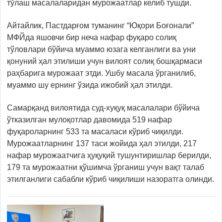
тўлаш масалаларидан мурожаатлар келиб тушди.
Айтайлик, Пастдарғом туманинг “Юқори Боғонали”
МФЙда яшовчи бир неча нафар фуқаро солиқ
тўловлари бўйича муаммо юзага келганлиги ва уни
қонуний ҳал этилиши учун вилоят солиқ бошқармаси
раҳбарига мурожаат этди. Ушбу масала ўрганилиб,
муаммо шу ернинг ўзида ижобий ҳал этилди.
Самарқанд вилоятида суд-хуқуқ масалалари бўйича
ўтказилган мулоқотлар давомида 519 нафар
фуқароларнинг 533 та масаласи кўриб чиқилди.
Мурожаатларнинг 137 таси жойида ҳал этилди, 217
нафар мурожаатчига ҳуқуқий тушунтиришлар берилди,
179 та мурожаатни қўшимча ўрганиш учун вақт талаб
этилганлиги сабабли кўриб чиқилиши назоратга олинди.