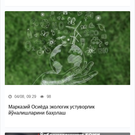
04/08, 09:29
98
Марказий Осиёда экологик устуворлик
йўналишларини баҳолаш