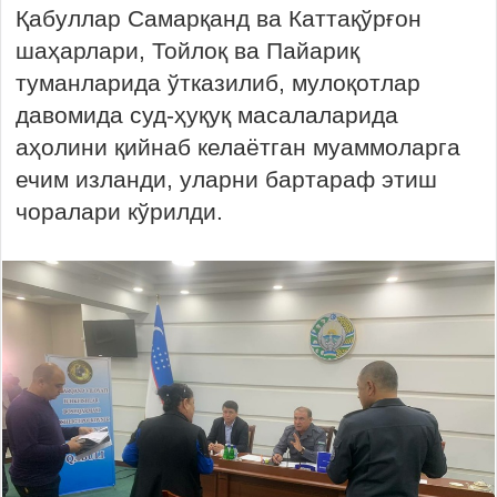
Қабуллар Самарқанд ва Каттақўрғон
шаҳарлари, Тойлоқ ва Пайариқ
туманларида ўтказилиб, мулоқотлар
давомида суд-ҳуқуқ масалаларида
аҳолини қийнаб келаётган муаммоларга
ечим изланди, уларни бартараф этиш
чоралари кўрилди.