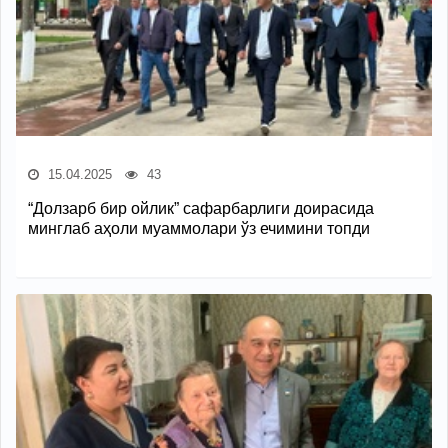
15.04.2025
43
“Долзарб бир ойлик” сафарбарлиги доирасида
минглаб аҳоли муаммолари ўз ечимини топди