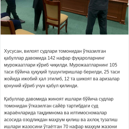
Хусусан, вилоят судлари томонидан ўтказилган
қабуллар давомида 142 нафар фуқароларнинг
мурожаатлари кўриб чиқилди. Мурожаатларнинг 105
таси бўйича ҳуқуқий тушунтиришлар берилди, 25 таси
жойида ижобий ҳал этилиб, 12 та шикоят ва аризалар
қонуний кўриб учун қабул қилинди.
Қабуллар давомида жиноят ишлари бўйича судлар
томонидан ўтказилган сайёр тартибдаги суд
жараёнларида тақдимнома ва илтимосномалар
асосида озодликдан маҳрум қилиш ва ахлоқ тузатиш
ишлари жазосини ўтаётган 70 нафар маҳкум жазони