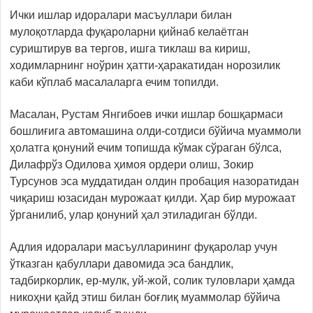
Ички ишлар идоралари масъуллари билан
мулоқотларда фуқароларни қийнаб келаётган
суриштирув ва тергов, ишга тиклаш ва кириш,
ходимларнинг ноўрин ҳатти-ҳаракатидан норозилик
каби кўплаб масалаларга ечим топилди.
Масалан, Рустам Янгибоев ички ишлар бошқармаси
бошлиғига автомашина олди-сотдиси бўйича муаммоли
ҳолатга қонуний ечим топишда кўмак сўраган бўлса,
Дилафрўз Одилова ҳимоя ордери олиш, Зокир
Турсунов эса муддатидан олдин пробация назоратидан
чиқариш юзасидан мурожаат қилди. Ҳар бир мурожаат
ўрганилиб, улар қонуний ҳал этиладиган бўлди.
Адлия идоралари масъулларининг фуқаролар учун
ўтказган қабуллари давомида эса бандлик,
тадбиркорлик, ер-мулк, уй-жой, солик туловлари ҳамда
никоҳни қайд этиш билан боғлиқ муаммолар бўйича