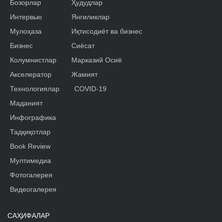
Бозорлар
Ҳудудлар
Интервью
Янгиликлар
Мулоҳаза
Иқтисодиёт ва бизнес
Бизнес
Сиёсат
Колумнистлар
Марказий Осиё
Акселератор
Жамият
Технологиялар
COVID-19
Маданият
Инфографика
Тадқиқотлар
Book Review
Мултимедиа
Фотогалерея
Видеогалерея
САҲИФАЛАР