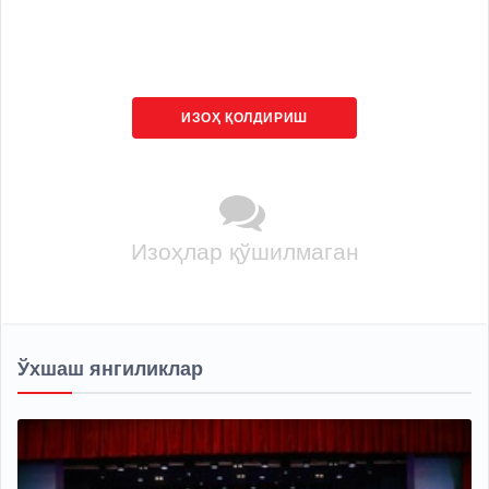
ИЗОҲ ҚОЛДИРИШ
Изоҳлар қўшилмаган
Ўхшаш янгиликлар