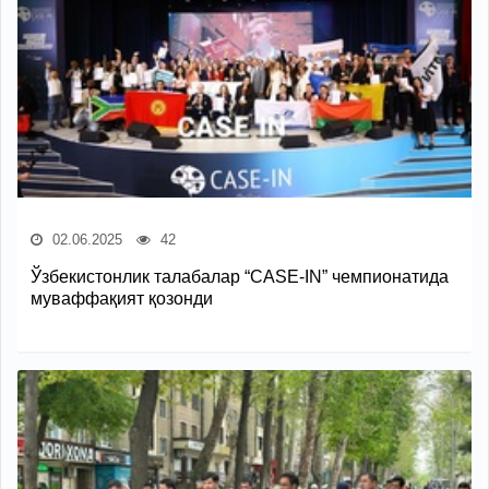
02.06.2025
42
Ўзбекистонлик талабалар “CASE-IN” чемпионатида
муваффақият қозонди