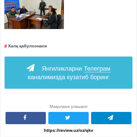
Халқ қабулхонаси
Янгиликларни
Телеграм
каналимизда кузатиб боринг
Мақолани улашинг