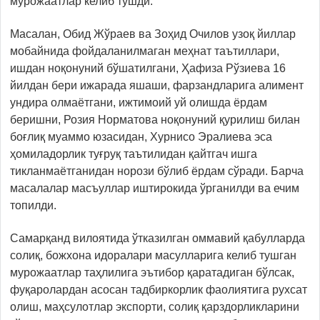
мурожаатлар келиб тушди.
Масалан, Обид Жўраев ва Зоҳид Очилов узоқ йиллар
мобайнида фойдаланилмаган меҳнат таътиллари,
ишдан ноқонуний бўшатилгани, Ҳафиза Рўзиева 16
йилдан бери ижарада яшаши, фарзандларига алимент
ундира олмаётгани, ижтимоий уй олишда ёрдам
беришни, Розия Норматова ноқонуний қурилиш билан
боғлиқ муаммо юзасидан, Хурнисо Эралиева эса
ҳомиладорлик туғруқ таътилидан қайтгач ишга
тикланмаётганидан норози бўлиб ёрдам сўради. Барча
масалалар масъуллар иштирокида ўрганилди ва ечим
топилди.
Самарқанд вилоятида ўтказилган оммавий қабулларда
солиқ, божхона идоралари масулларига келиб тушган
мурожаатлар таҳлилига эътибор қаратадиган бўлсак,
фуқаролардан асосан тадбиркорлик фаолиятига рухсат
олиш, маҳсулотлар экспорти, солиқ қарздорликларини