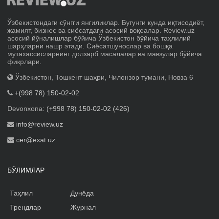
Ўзбекистондаги сўнгги янгиликлар. Бугунги кунда иқтисодиёт,
жамият, бизнес ва сиёсатдаги асосий воқеалар. Review.uz
асосий йўналишлар бўйича Ўзбекистон бўйича таҳлилий
шарҳларни нашр этади. Сиёсатшунослар ва бошқа
мутахассисларнинг долзарб масалалар ва мавзулар бўйича
фикрлари.
Ўзбекистон, Тошкент шаҳри, Чилонзор тумани, Новза 6
+(998 78) 150-02-02
Devonxona:
(+998 78) 150-02-02 (426)
info@review.uz
cer@exat.uz
БЎЛИМЛАР
Таҳлил
Дунёда
Трендлар
Журнал