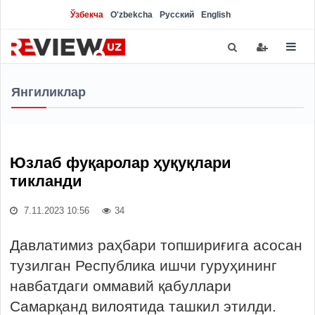
Ўзбекча
O'zbekcha
Русский
English
Янгиликлар
Юзлаб фуқаролар ҳуқуқлари
тикланди
7.11.2023 10:56
34
Давлатимиз раҳбари топшириғига асосан
тузилган Республика ишчи гуруҳининг
навбатдаги оммавий қабуллари
Самарқанд вилоятида ташкил этилди.