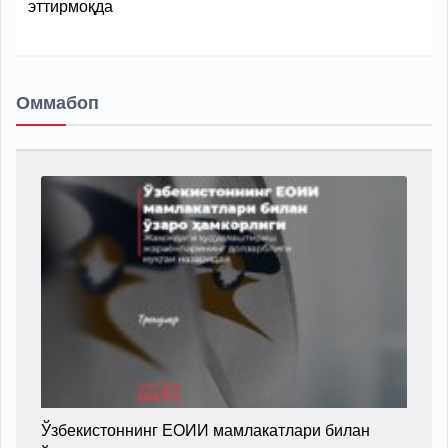
эттирмоқда
Оммабоп
Ўзбекистоннинг ЕОИИ мамлакатлари билан