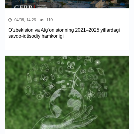
04/08, 14:26
110
O‘zbekiston va Afg‘onistonning 2021–2025 yillardagi
savdo-iqtisodiy hamkorligi