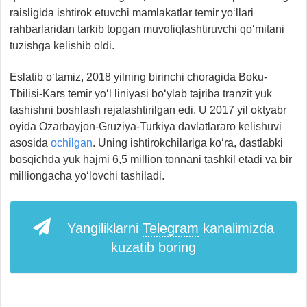
raisligida ishtirok etuvchi mamlakatlar temir yo‘llari
rahbarlaridan tarkib topgan muvofiqlashtiruvchi qo‘mitani
tuzishga kelishib oldi.
Eslatib o‘tamiz, 2018 yilning birinchi choragida Boku-
Tbilisi-Kars temir yo‘l liniyasi bo‘ylab tajriba tranzit yuk
tashishni boshlash rejalashtirilgan edi. U 2017 yil oktyabr
oyida Ozarbayjon-Gruziya-Turkiya davlatlararo kelishuvi
asosida
ochilgan
. Uning ishtirokchilariga ko‘ra, dastlabki
bosqichda yuk hajmi 6,5 million tonnani tashkil etadi va bir
milliongacha yo‘lovchi tashiladi.
Yangiliklarni
Telegram
kanalimizda
kuzatib boring