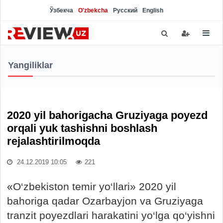
Ўзбекча
O'zbekcha
Русский
English
Yangiliklar
2020 yil bahorigacha Gruziyaga poyezd
orqali yuk tashishni boshlash
rejalashtirilmoqda
24.12.2019 10:05
221
«O‘zbekiston temir yo‘llari» 2020 yil
bahoriga qadar Ozarbayjon va Gruziyaga
tranzit poyezdlari harakatini yo‘lga qo‘yishni