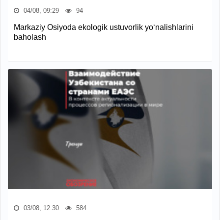
04/08, 09:29
94
Markaziy Osiyoda ekologik ustuvorlik yo‘nalishlarini
baholash
03/08, 12:30
584