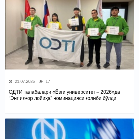
21.07.2026
17
ОДТИ талабалари «Ёзги университет – 2026»да
“Энг илғор лойиҳа” номинацияси ғолиби бўлди