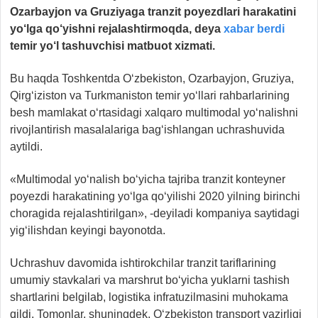
Ozarbayjon va Gruziyaga tranzit poyezdlari harakatini
yo‘lga qo‘yishni rejalashtirmoqda, deya
xabar berdi
temir yo‘l tashuvchisi matbuot xizmati.
Bu haqda Toshkentda O‘zbekiston, Ozarbayjon, Gruziya,
Qirg‘iziston va Turkmaniston temir yo‘llari rahbarlarining
besh mamlakat o‘rtasidagi xalqaro multimodal yo‘nalishni
rivojlantirish masalalariga bag‘ishlangan uchrashuvida
aytildi.
«Multimodal yo‘nalish bo‘yicha tajriba tranzit konteyner
poyezdi harakatining yo‘lga qo‘yilishi 2020 yilning birinchi
choragida rejalashtirilgan», -deyiladi kompaniya saytidagi
yig‘ilishdan keyingi bayonotda.
Uchrashuv davomida ishtirokchilar tranzit tariflarining
umumiy stavkalari va marshrut bo‘yicha yuklarni tashish
shartlarini belgilab, logistika infratuzilmasini muhokama
qildi. Tomonlar, shuningdek, O‘zbekiston transport vazirligi