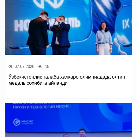
07.07.2026
15
Ўзбекистонлик талаба халқаро олимпиадада олтин
медаль соҳибига айланди