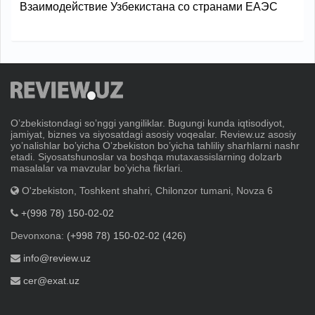
Взаимодействие Узбекистана со странами ЕАЭС
Oʼzbekistondagi soʼnggi yangiliklar. Bugungi kunda iqtisodiyot,
jamiyat, biznes va siyosatdagi asosiy voqealar. Review.uz asosiy
yoʼnalishlar boʼyicha Oʼzbekiston boʼyicha tahliliy sharhlarni nashr
etadi. Siyosatshunoslar va boshqa mutaxassislarning dolzarb
masalalar va mavzular boʼyicha fikrlari.
O'zbekiston, Toshkent shahri, Chilonzor tumani, Novza 6
+(998 78) 150-02-02
Devonxona:
(+998 78) 150-02-02 (426)
info@review.uz
cer@exat.uz