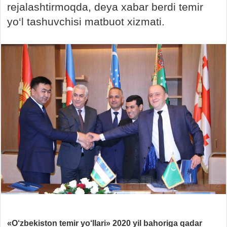
rejalashtirmoqda, deya xabar berdi temir
yo‘l tashuvchisi matbuot xizmati.
«O‘zbekiston temir yo‘llari» 2020 yil bahoriga qadar