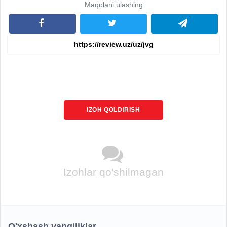
Maqolani ulashing
IZOH QOLDIRISH
Izohlar qo'shilmagan
O'xshash yangiliklar