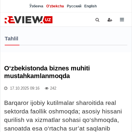
Ўзбекча
O'zbekcha
Русский
English
Tahlil
O‘zbekistonda biznes muhiti
mustahkamlanmoqda
17.10.2025 09:16
242
Barqaror ijobiy kutilmalar sharoitida real
sektorda faollik oshmoqda; asosiy hissani
qurilish va xizmatlar sohasi qo‘shmoqda,
sanoatda esa o‘rtacha sur’at saqlanib