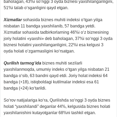
baholagan, 43%i so‘nggi 3 oyda biznesi yaxshilanganligini,
51%i talab o‘sganligini qayd etgan.
Xizmatlar
sohasida biznes muhiti indeksi o‘tgan yilga
nisbatan 11 bandga yaxshilanib, 57 bandga yetdi.
Xizmatlar sohasida tadbirkorlarning 46%i o‘z biznesining
joriy holatini «yaxshi» deb baholagan, 37%i so‘nggi 3 oyda
biznesi holatini yaxshilanganligini, 22%i esa kelgusi 3
oyda holati o‘zgarmasligini ko‘rsatgan.
Qurilish tarmog‘ida
biznes muhiti sezilarli
yaxshilanmoqda, umumiy indeks o‘tgan yilga nisbatan 21
bandga o‘sib, 63 bandni qayd etdi. Joriy holat indeksi 64
bandga (+18), istiqboldagi kutilmalar indeksi esa 61
bandga (+24) ko‘tarildi.
So‘rov natijalariga ko‘ra, Qurilishda so‘nggi 3 oyda biznes
holati “yaxshilandi” deganlar 44%, kelgusida biznes holati
yaxshilanishini kutayotganlar 68%ni tashkil etgan.