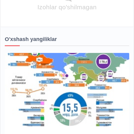
Izohlar qo'shilmagan
O'xshash yangiliklar