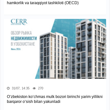
hamkorlik va taraqqiyot tashkiloti (OECD)
31/07, 14:35
270
O‘zbekiston ko‘chmas mulk bozori birinchi yarim yillikni
barqaror o‘sish bilan yakunladi