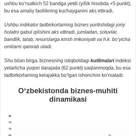
ushbu ko‘rsatkich 52 bandga yetdi (yillik hisobda +5 punkt),
bu esa amaliy faollikning kuchayganini aks ettiradi.
Ushbu indikator tadbirkorlarning biznes yuritish
dagi
joriy
holatni
qabul qil
ishini aks ettiradi,
jumladan, sotuvlar,
bandlik, talab, resurslarga kirish imkoniyati va h.k. bo‘yicha
omilarni
qamrab oladi.
Shu bilan birga, biznesning istiqboldagi
kutilmalari
indeksi
yetarlicha yuqori darajada (62 punkt) saqlanmoqda, bu esa
tadbirkorlarning kelajakka bo‘lgan ishonchini ko‘rsatadi.
O‘zbekistonda biznes-muhiti
dinamikasi