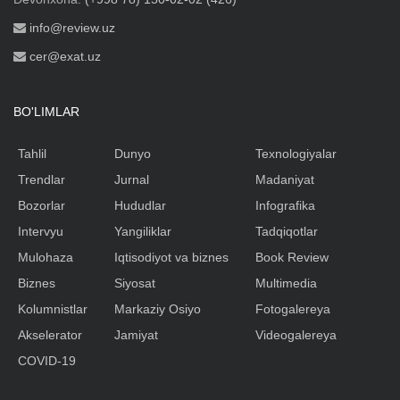
info@review.uz
cer@exat.uz
BO'LIMLAR
Tahlil
Dunyo
Texnologiyalar
Trendlar
Jurnal
Madaniyat
Bozorlar
Hududlar
Infografika
Intervyu
Yangiliklar
Tadqiqotlar
Mulohaza
Iqtisodiyot va biznes
Book Review
Biznes
Siyosat
Multimedia
Kolumnistlar
Markaziy Osiyo
Fotogalereya
Akselerator
Jamiyat
Videogalereya
COVID-19