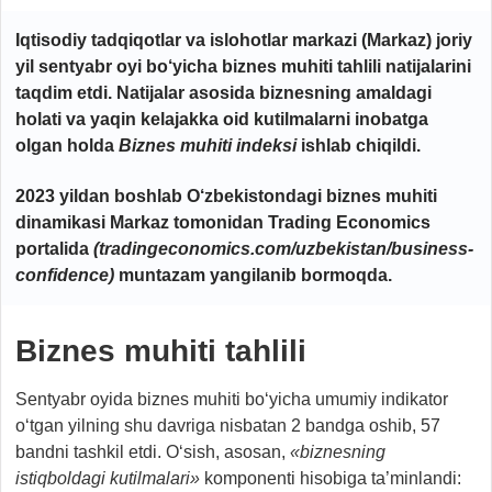
Iqtisodiy tadqiqotlar va islohotlar markazi (Markaz) joriy
yil sentyabr oyi bo‘yicha biznes muhiti tahlili natijalarini
taqdim etdi. Natijalar asosida biznesning amaldagi
holati va yaqin kelajakka oid kutilmalarni inobatga
olgan holda
Biznes muhiti indeksi
ishlab chiqildi.
2023 yildan boshlab O‘zbekistondagi biznes muhiti
dinamikasi Markaz tomonidan Trading Economics
portalida
(tradingeconomics.com/uzbekistan/business-
confidence)
muntazam yangilanib bormoqda.
Biznes muhiti tahlili
Sentyabr oyida biznes muhiti bo‘yicha umumiy indikator
o‘tgan yilning shu davriga nisbatan 2 bandga oshib, 57
bandni tashkil etdi. O‘sish, asosan,
«biznesning
istiqboldagi kutilmalari
»
komponenti hisobiga ta’minlandi: