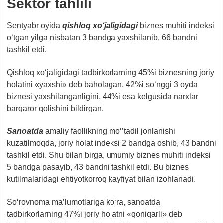
Sektor tahlili
Sentyabr oyida
qishloq xo‘jaligidagi
biznes muhiti indeksi
o‘tgan yilga nisbatan 3 bandga yaxshilanib, 66 bandni
tashkil etdi.
Qishloq xo‘jaligidagi tadbirkorlarning 45%i biznesning joriy
holatini «yaxshi» deb baholagan, 42%i so‘nggi 3 oyda
biznesi yaxshilanganligini, 44%i esa kelgusida narxlar
barqaror qolishini bildirgan.
Sanoatda
amaliy faollikning mo‘’tadil jonlanishi
kuzatilmoqda, joriy holat indeksi 2 bandga oshib, 43 bandni
tashkil etdi. Shu bilan birga, umumiy biznes muhiti indeksi
5 bandga pasayib, 43 bandni tashkil etdi. Bu biznes
kutilmalaridagi ehtiyotkorroq kayfiyat bilan izohlanadi.
So‘rovnoma ma’lumotlariga ko‘ra, sanoatda
tadbirkorlarning 47%i joriy holatni «qoniqarli» deb