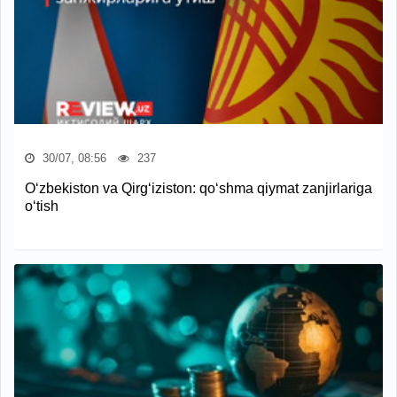
30/07, 08:56
237
O‘zbekiston va Qirg‘iziston: qo‘shma qiymat zanjirlariga
o‘tish