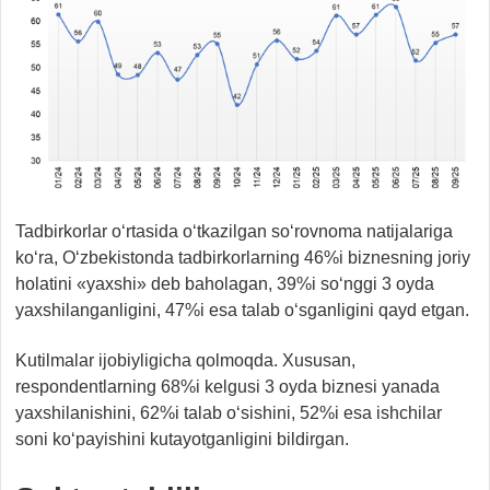
Tadbirkorlar o‘rtasida o‘tkazilgan so‘rovnoma natijalariga
ko‘ra, O‘zbekistonda tadbirkorlarning 46%i biznesning joriy
holatini «yaxshi» deb baholagan, 39%i so‘nggi 3 oyda
yaxshilanganligini, 47%i esa talab o‘sganligini qayd etgan.
Kutilmalar ijobiyligicha qolmoqda. Xususan,
respondentlarning 68%i kelgusi 3 oyda biznesi yanada
yaxshilanishini, 62%i talab o‘sishini, 52%i esa ishchilar
soni ko‘payishini kutayotganligini bildirgan.