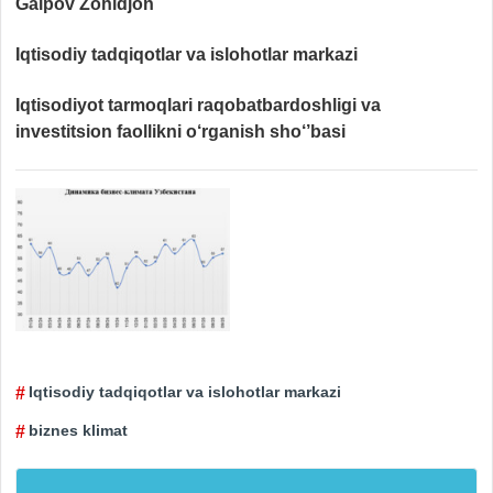
Gaipov Zohidjon
Iqtisodiy tadqiqotlar va islohotlar markazi
Iqtisodiyot tarmoqlari raqobatbardoshligi va
investitsion faollikni o‘rganish sho‘’basi
Iqtisodiy tadqiqotlar va islohotlar markazi
biznes klimat