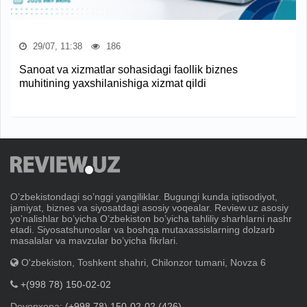
29/07, 11:38
186
Sanoat va xizmatlar sohasidagi faollik biznes
muhitining yaxshilanishiga xizmat qildi
Oʼzbekistondagi soʼnggi yangiliklar. Bugungi kunda iqtisodiyot,
jamiyat, biznes va siyosatdagi asosiy voqealar. Review.uz asosiy
yoʼnalishlar boʼyicha Oʼzbekiston boʼyicha tahliliy sharhlarni nashr
etadi. Siyosatshunoslar va boshqa mutaxassislarning dolzarb
masalalar va mavzular boʼyicha fikrlari.
O'zbekiston, Toshkent shahri, Chilonzor tumani, Novza 6
+(998 78) 150-02-02
Devonxona:
(+998 78) 150-02-02 (426)