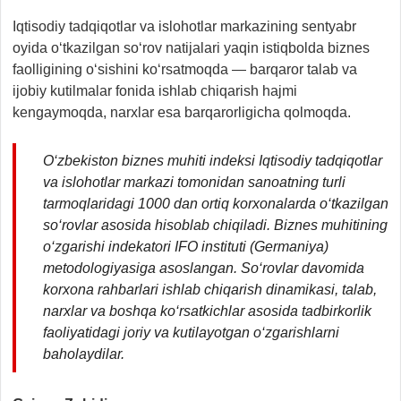
Iqtisodiy tadqiqotlar va islohotlar markazining sentyabr
oyida o‘tkazilgan so‘rov natijalari yaqin istiqbolda biznes
faolligining o‘sishini ko‘rsatmoqda — barqaror talab va
ijobiy kutilmalar fonida ishlab chiqarish hajmi
kengaymoqda, narxlar esa barqarorligicha qolmoqda.
O‘zbekiston biznes muhiti indeksi Iqtisodiy tadqiqotlar
va islohotlar markazi tomonidan sanoatning turli
tarmoqlaridagi 1000 dan ortiq korxonalarda o‘tkazilgan
so‘rovlar asosida hisoblab chiqiladi. Biznes muhitining
o‘zgarishi indekatori IFO instituti (Germaniya)
metodologiyasiga asoslangan. So‘rovlar davomida
korxona rahbarlari ishlab chiqarish dinamikasi, talab,
narxlar va boshqa ko‘rsatkichlar asosida tadbirkorlik
faoliyatidagi joriy va kutilayotgan o‘zgarishlarni
baholaydilar.