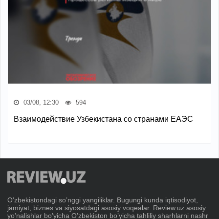
03/08, 12:30
594
Взаимодействие Узбекистана со странами ЕАЭС
Oʼzbekistondagi soʼnggi yangiliklar. Bugungi kunda iqtisodiyot,
jamiyat, biznes va siyosatdagi asosiy voqealar. Review.uz asosiy
yoʼnalishlar boʼyicha Oʼzbekiston boʼyicha tahliliy sharhlarni nashr