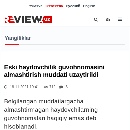
Ўзбекча
O'zbekcha
Русский
English
Yangiliklar
Eski haydovchilik guvohnomasini
almashtirish muddati uzaytirildi
18.11.2021 10:41
712
3
Belgilangan muddatlargacha
almashtirmagan haydovchilarning
guvohnomalari haqiqiy emas deb
hisoblanadi.