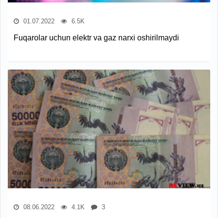
01.07.2022
6.5K
Fuqarolar uchun elektr va gaz narxi oshirilmaydi
08.06.2022
4.1K
3