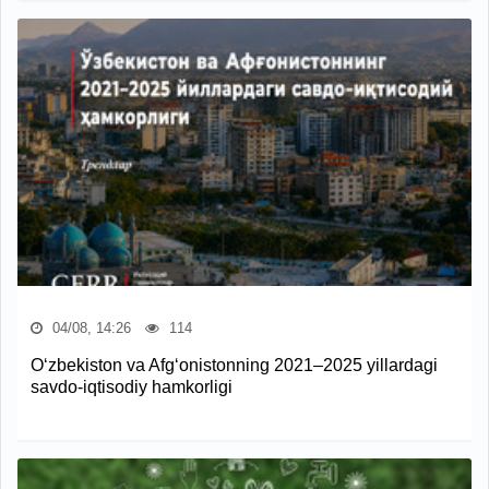
04/08, 14:26
114
O‘zbekiston va Afg‘onistonning 2021–2025 yillardagi
savdo-iqtisodiy hamkorligi