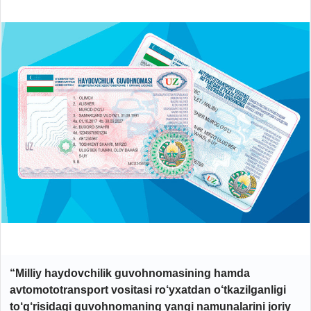
“Milliy haydovchilik guvohnomasining hamda
avtomototransport vositasi ro‘yxatdan o‘tkazilganligi
to‘g‘risidagi guvohnomaning yangi namunalarini joriy