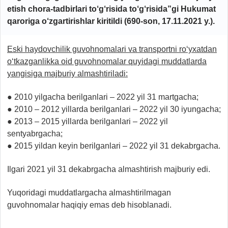
etish chora-tadbirlari to‘g‘risida to‘g‘risida”gi Hukumat
qaroriga o‘zgartirishlar kiritildi (690-son, 17.11.2021 y.).
Eski haydovchilik guvohnomalari va transportni ro‘yxatdan
o‘tkazganlikka oid guvohnomalar quyidagi muddatlarda
yangisiga majburiy almashtiriladi:
● 2010 yilgacha berilganlari – 2022 yil 31 martgacha;
● 2010 – 2012 yillarda berilganlari – 2022 yil 30 iyungacha;
● 2013 – 2015 yillarda berilganlari – 2022 yil
sentyabrgacha;
● 2015 yildan keyin berilganlari – 2022 yil 31 dekabrgacha.
Ilgari 2021 yil 31 dekabrgacha almashtirish majburiy edi.
Yuqoridagi muddatlargacha almashtirilmagan
guvohnomalar haqiqiy emas deb hisoblanadi.