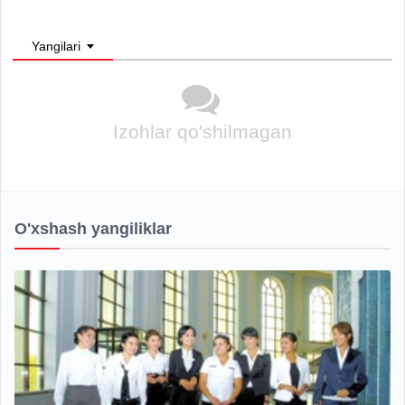
Yangilari
Izohlar qo'shilmagan
O'xshash yangiliklar