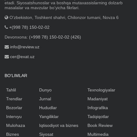
etadi. Siyosatshunoslar va boshqa mutaxassislarning dolzarb
masalalar va mavzular boʼyicha fikrlari.
O'zbekiston, Toshkent shahri, Chilonzor tumani, Novza 6
+(998 78) 150-02-02
Devonxona:
(+998 78) 150-02-02 (426)
info@review.uz
cer@exat.uz
BO'LIMLAR
Tahlil
Dunyo
Texnologiyalar
Trendlar
Jurnal
Madaniyat
Bozorlar
Hududlar
Infografika
Intervyu
Yangiliklar
Tadqiqotlar
Mulohaza
Iqtisodiyot va biznes
Book Review
Biznes
Siyosat
Multimedia