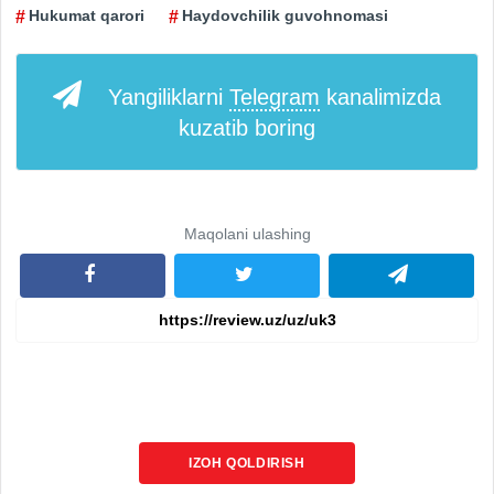
Hukumat qarori
Haydovchilik guvohnomasi
Yangiliklarni
Telegram
kanalimizda
kuzatib boring
Maqolani ulashing
IZOH QOLDIRISH