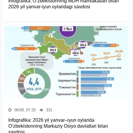
Infografika: O‘zbekistonning MDH mamlakatlari bilan
2026 yil yanvar-iyun oylaridagi savdosi
06/08, 07:20
331
Infografika: 2026 yil yanvar–iyun oylarida
O‘zbekistonning Markaziy Osiyo davlatlari bilan
savdosi