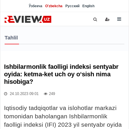
Ўзбекча
O'zbekcha
Русский
English
Tahlil
Ishbilarmonlik faolligi indeksi sentyabr
oyida: ketma-ket uch oy o‘sish nima
hisobiga?
24.10.2023 09:01
249
Iqtisodiy tadqiqotlar va islohotlar markazi
tomonidan baholangan Ishbilarmonlik
faolligi indeksi (IFI) 2023 yil sentyabr oyida