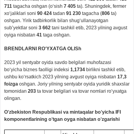
711
tagacha oshgan (o‘sish
7 405
ta). Shuningdek, fermer
xo‘jaliklari soni
90 424
tadan
91 230
tagacha (
806
ta)
oshgan. Yirik tadbirkorlik bilan shug‘ullanayotgan
sub’yektlar soni
3 662
tani tashkil etib, 2023 yilning avgust
oyiga nisbatan
41
taga oshgan.
BRENDLARNI RO‘YXATGA OLISh
2023 yil sentyabr oyida savdo belgilari muhofazasi
bo‘yicha biznes faolligi indeksi
1,1734
birlikni tashkil etib,
ushbu ko‘rsatkich 2023 yilning avgust oyiga nisbatan
17,3
foizga
oshgan. Joriy yilning sentyabr oyida yuridik shaxslar
tomonidan
203
ta tovar belgilari va tovar nomlari ro‘yxatga
olingan.
O‘zbekiston Respublikasi va mintaqalar bo‘yicha IFI
komponentlarining o‘tgan oyga nisbatan o‘zgarishi