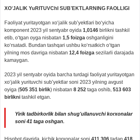
XO‘JALIK YuRITUVChI SUB’EKTLARNING FAOLLIGI
Faoliyat yuritayotgan xo‘jalik sub’yektlari bo‘yicha
komponent 2023 yil sentyabr oyida
1,0146
birlikni tashkil
etib, o‘tgan oyga nisbatan
1,5 foizga
oshganligini
ko‘rsatadi. Bundan tashqari ushbu ko‘rsatkich o‘tgan
yilning mos davriga nisbatan
12,4 foizga
sezilarli darajada
kamaygan.
2023 yil sentyabr oyida barcha turdagi faoliyat yuritayotgan
xo‘jalik yurituvchi sub’yektlar soni 2023 yilning avgust
oyiga (
505 351 birlik
) nisbatan
8 252
taga oshib,
513
603
birlikni
tashkil etgan.
Yirik tadbirkorlik bilan shug‘ullanuvchi korxonalar
soni 41 taga oshgan.
Hisobot davrida, kichik korxonalar soni
411 306
tadan
418