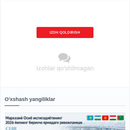
IZOH QOLDIRISH
Izohlar qo'shilmagan
O'xshash yangiliklar