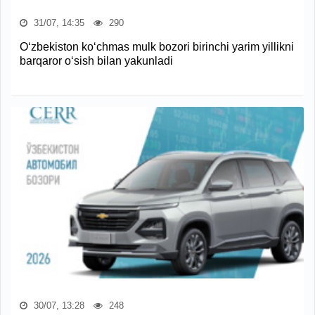
31/07, 14:35
290
O‘zbekiston ko‘chmas mulk bozori birinchi yarim yillikni
barqaror o‘sish bilan yakunladi
30/07, 13:28
248