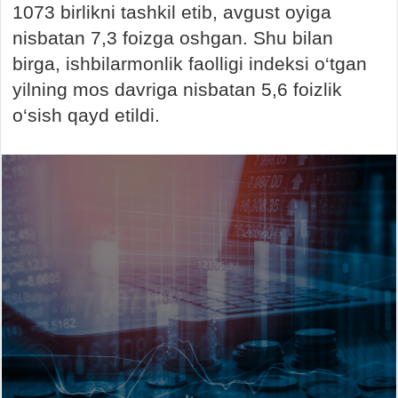
1073 birlikni tashkil etib, avgust oyiga
nisbatan 7,3 foizga oshgan. Shu bilan
birga, ishbilarmonlik faolligi indeksi o‘tgan
yilning mos davriga nisbatan 5,6 foizlik
o‘sish qayd etildi.