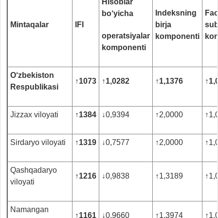
Hisoblar
Indeksning
Fao
bo‘yicha
Mintaqalar
I
FI
birja
sub
operatsiyalar
komponenti
ko
komponenti
O‘zbekiston
↑
1073
↑
1,0282
↑
1,1376
↑
1,
Respublikasi
Jizzax viloyati
↑
1384
↓
0,9394
↑
2,0000
↑
1,
Sirdaryo viloyati
↑
1319
↓
0,7577
↑
2,0000
↑
1,
Qashqadaryo
↑
1216
↓
0,9838
↑
1,3189
↑
1,
viloyati
Namangan
↑
1161
↓
0,9660
↑
1,3974
↑
1,