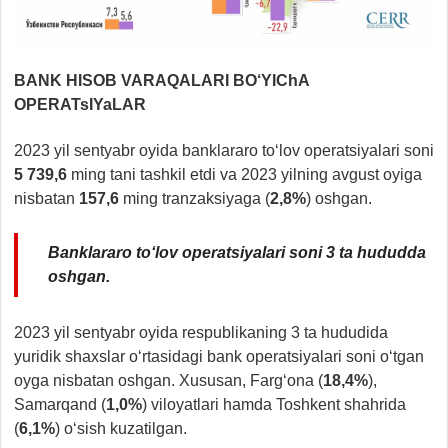
BANK HISOB VARAQALARI BO‘YIChA
OPERATsIYaLAR
2023 yil sentyabr oyida banklararo to‘lov operatsiyalari soni
5
739,6
ming tani tashkil etdi va 2023 yilning avgust oyiga
nisbatan
157
,
6
ming tranzaksiyaga (
2,8%
) oshgan.
Banklararo to‘lov operatsiyalari soni 3 ta hududda
oshgan.
2023 yil sentyabr oyida respublikaning 3 ta hududida
yuridik shaxslar o‘rtasidagi bank operatsiyalari soni o‘tgan
oyga nisbatan oshgan. Xususan, Farg‘ona (
18,4%
),
Samarqand (
1,0%
) viloyatlari hamda Toshkent shahrida
(
6,1%
) o‘sish kuzatilgan.