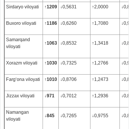
Sirdaryo viloyati
↑
1209
↓
0,5631
↑
2,0000
↓
0,
Buxoro viloyati
↑
1186
↓
0,6260
↑
1,7080
↓
0,
Samarqand
↑
1063
↓
0,8532
↑
1,3418
↓
0,
viloyati
Xorazm viloyati
↑
1030
↓
0,7325
↑
1,2766
↓
0,
Farg‘ona viloyati
↑
1010
↓
0,8706
↑
1,2473
↓
0,
Jizzax viloyati
↓
971
↓
0,7012
↑
1,2936
↓
0,
Namangan
↓
845
↓
0,7265
↓
0,9755
↓
0,
viloyati