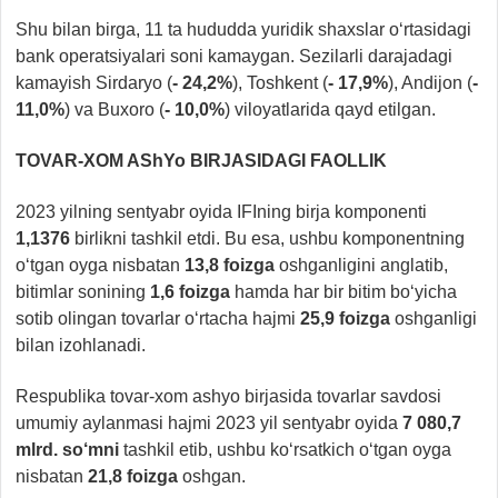
Shu bilan birga, 11 ta hududda yuridik shaxslar o‘rtasidagi
bank operatsiyalari soni kamaygan. Sezilarli darajadagi
kamayish Sirdaryo (
- 24,2%
), Toshkent (
- 17,9%
), Andijon (
-
11,0%
) va Buxoro (
- 10,0%
) viloyatlarida qayd etilgan.
TOVAR-XOM
AShYo BIRJASIDAGI FAOLLIK
2023 yilning sentyabr oyida IFIning birja komponenti
1,1376
birlikni tashkil etdi. Bu esa, ushbu komponentning
o‘tgan oyga nisbatan
13,8 foizga
oshganligini anglatib,
bitimlar sonining
1,6 foizga
hamda har bir bitim bo‘yicha
sotib olingan tovarlar o‘rtacha hajmi
25,9 foizga
oshganligi
bilan izohlanadi.
Respublika tovar-xom ashyo birjasida tovarlar savdosi
umumiy aylanmasi hajmi 2023 yil sentyabr oyida
7
080
,
7
mlrd.
so‘mni
tashkil etib, ushbu ko‘rsatkich o‘tgan oyga
nisbatan
21,8 foizga
oshgan.