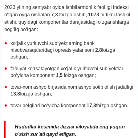
2023 yilning sentyabr oyida Ishbilarmonlik faolligi indeksi
o‘tgan oyga nisbatan
7,3
foizga oshib,
1073
birlikni tashkil
etishi, quyidagi komponentlar darajasidagi o‘zgarishlarga
bog‘liq bo‘lgan:
xo‘jalik yurituvchi sub’yektlarning bank
hisobvaraqalaridagi opreatsiyalar soni
2,8
foizga
oshgan;
faoliyat ko‘rsatayotgan xo‘jalik yurituvchi sub’yektlar
bo‘yicha komponent
1,5
foizga oshgan;
tovar-xom ashyo birjasida xom ashyo sotib olish jadalligi
13,8
foizga oshgan;
tovar belgilari bo‘yicha komponent
17,3
foizga oshgan.
Hududlar kesimida Jizzax viloyatida eng yuqori
o‘sish sur’ati qayd etilgan.