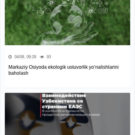
04/08, 09:29
93
Markaziy Osiyoda ekologik ustuvorlik yo‘nalishlarini
baholash