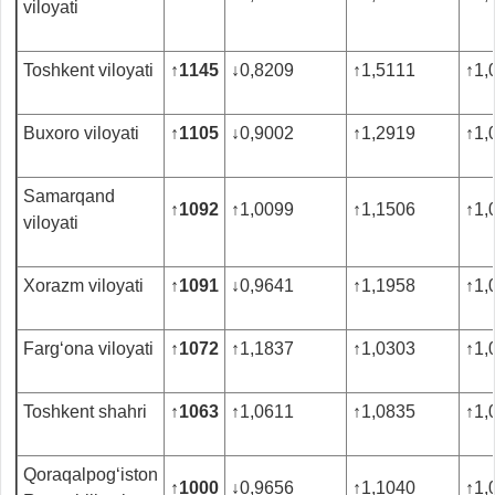
viloyati
Toshkent viloyati
↑
1145
↓
0,8209
↑
1,5111
↑
1,
Buxoro viloyati
↑
1105
↓
0,9002
↑
1,2919
↑
1,
Samarqand
↑
1092
↑
1,0099
↑
1,1506
↑
1,
viloyati
Xorazm viloyati
↑
1091
↓
0,9641
↑
1,1958
↑
1,
Farg‘ona viloyati
↑
1072
↑
1,1837
↑
1,0303
↑
1,
Toshkent shahri
↑
1063
↑
1,0611
↑
1,0835
↑
1,
Qoraqalpog‘iston
↑
1000
↓
0,9656
↑
1,1040
↑
1,