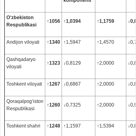
komponenti
O‘zbekiston
↑
1056
↑
1,0394
↑
1,1759
↓
0,
Respublikasi
Andijon viloyati
↑
1340
↑
1,5947
↑
1,4570
↓
0,
Qashqadaryo
↑
1323
↓
0,8129
↑
2,0000
↓
0,
viloyati
Toshkent viloyati
↑
1267
↓
0,6867
↑
2,0000
↓
0,
Qoraqalpog‘iston
↑
1260
↓
0,7325
↑
2,0000
↓
0,
Respublikasi
Toshkent shahri
↑
1248
↑
1,1597
↑
1,5394
↓
0,