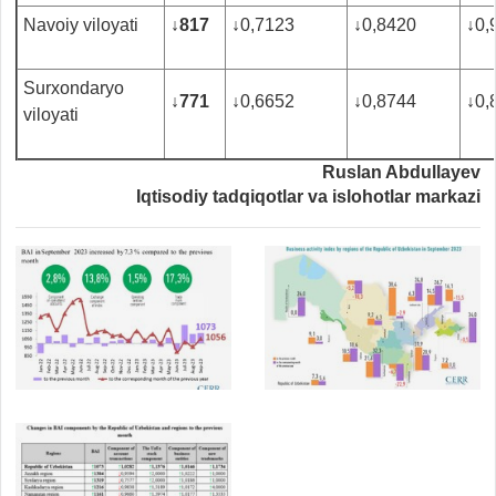
Navoiy viloyati
↓
817
↓
0,7123
↓
0,8420
↓
0,
Surxondaryo
↓
771
↓
0,6652
↓
0,8744
↓
0,
viloyati
Ruslan Abdullayev
Iqtisodiy tadqiqotlar va islohotlar markazi