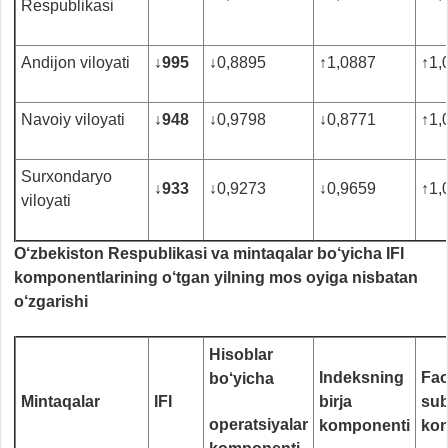
Respublikasi
Andijon viloyati
↓
995
↓
0,8895
↑
1,0887
↑
1,
Navoiy viloyati
↓
948
↓
0,9798
↓
0,8771
↑
1,
Surxondaryo
↓
933
↓
0,9273
↓
0,9659
↑
1,
viloyati
O‘zbekiston Respublikasi va mintaqalar bo‘yicha IFI
komponentlarining o‘tgan yilning mos oyiga nisbatan
o‘zgarishi
Hisoblar
Indeksning
Fao
bo‘yicha
Mintaqalar
I
FI
birja
sub
operatsiyalar
komponenti
ko