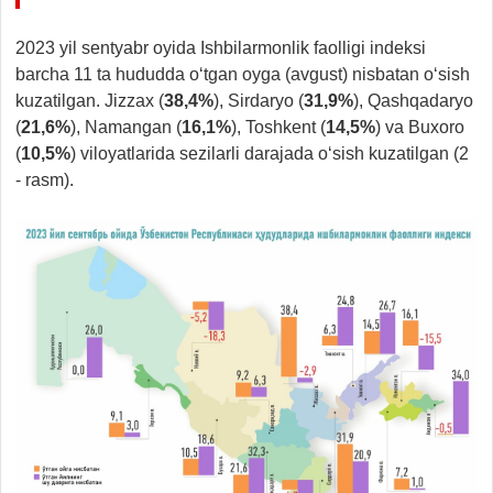
2023 yil sentyabr oyida Ishbilarmonlik faolligi indeksi
barcha 11 ta hududda o‘tgan oyga (avgust) nisbatan o‘sish
kuzatilgan. Jizzax (
38,4%
), Sirdaryo (
31,9%
), Qashqadaryo
(
21,6%
), Namangan (
16,1%
), Toshkent (
14,5%
) va Buxoro
(
10,5%
) viloyatlarida sezilarli darajada o‘sish kuzatilgan (2
- rasm).