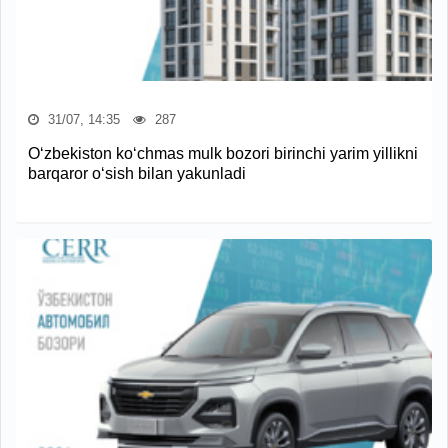
31/07, 14:35
287
O‘zbekiston ko‘chmas mulk bozori birinchi yarim yillikni
barqaror o‘sish bilan yakunladi