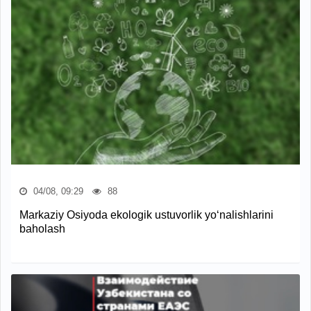
04/08, 09:29
88
Markaziy Osiyoda ekologik ustuvorlik yo‘nalishlarini
baholash