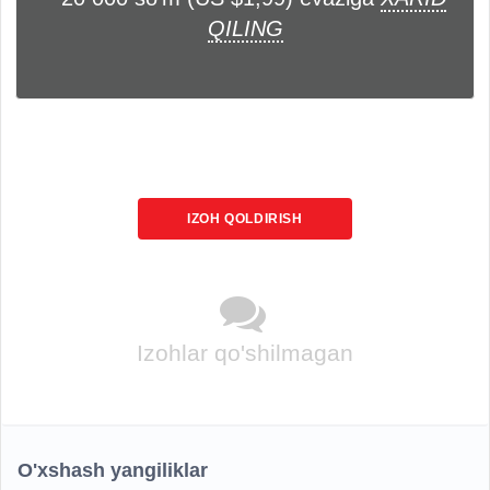
QILING
IZOH QOLDIRISH
Izohlar qo'shilmagan
O'xshash yangiliklar