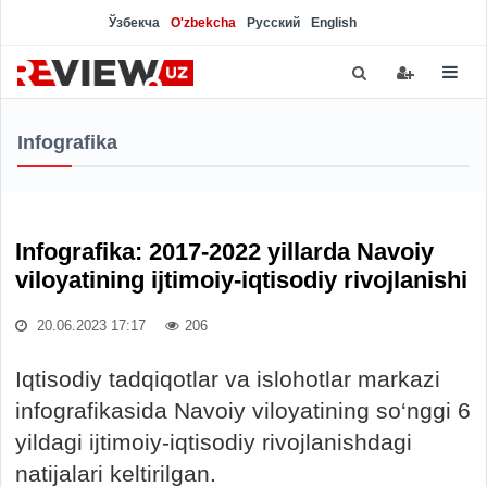
Ўзбекча
O'zbekcha
Русский
English
Infografika
Infografika: 2017-2022 yillarda Navoiy
viloyatining ijtimoiy-iqtisodiy rivojlanishi
20.06.2023 17:17
206
Iqtisodiy tadqiqotlar va islohotlar markazi
infografikasida Navoiy viloyatining so‘nggi 6
yildagi ijtimoiy-iqtisodiy rivojlanishdagi
natijalari keltirilgan.