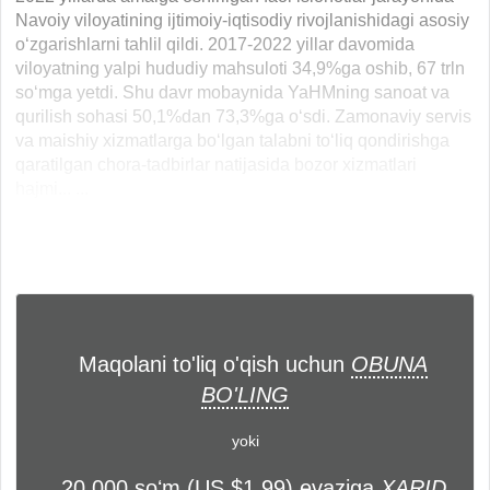
Navoiy viloyatining ijtimoiy-iqtisodiy rivojlanishidagi asosiy
o‘zgarishlarni tahlil qildi. 2017-2022 yillar davomida
viloyatning yalpi hududiy mahsuloti 34,9%ga oshib, 67 trln
so‘mga yetdi. Shu davr mobaynida YaHMning sanoat va
qurilish sohasi 50,1%dan 73,3%ga o‘sdi. Zamonaviy servis
va maishiy xizmatlarga bo‘lgan talabni to‘liq qondirishga
qaratilgan chora-tadbirlar natijasida bozor xizmatlari
hajmi... ...
Maqolani to'liq o'qish uchun
OBUNA
BO'LING
yoki
20 000 soʻm (US $1,99) evaziga
XARID