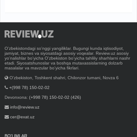
Oʼzbekistondagi soʼnggi yangiliklar. Bugungi kunda iqtisodiyot,
jamiyat, biznes va siyosatdagi asosiy voqealar. Review.uz asosiy
yoʼnalishlar boʼyicha Oʼzbekiston boʼyicha tahliliy sharhlarni nashr
etadi. Siyosatshunoslar va boshqa mutaxassislarning dolzarb
masalalar va mavzular boʼyicha fikrlari.
O'zbekiston, Toshkent shahri, Chilonzor tumani, Novza 6
+(998 78) 150-02-02
Devonxona:
(+998 78) 150-02-02 (426)
info@review.uz
cer@exat.uz
BO'LIMLAR