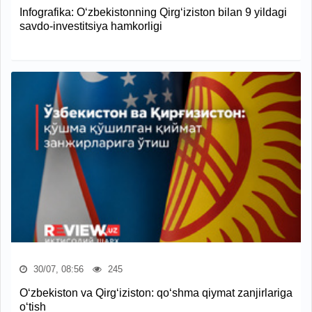
Infografika: O‘zbekistonning Qirg‘iziston bilan 9 yildagi
savdo-investitsiya hamkorligi
30/07, 08:56
245
O‘zbekiston va Qirg‘iziston: qo‘shma qiymat zanjirlariga
o‘tish