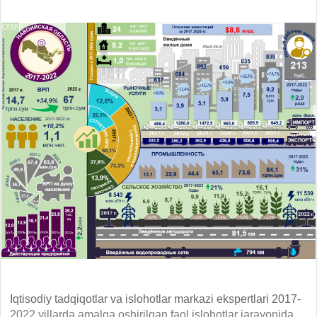
Iqtisodiy tadqiqotlar va islohotlar markazi ekspertlari 2017-
2022 yillarda amalga oshirilgan faol islohotlar jarayonida