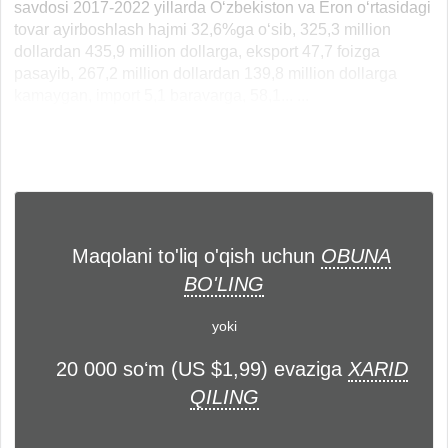
savdosi 2017-2022 yillarda O‘zbekiston va Eron o‘rtasidagi
tovar ayirboshlash hajmi 32,6%ga o‘sib, 325,3 million
dollardan 435,9 million dollarga, eksport 47,7 foizga
pasayib, 267,2 million dollardan 139,8 million dollarga
kamaygan, import 5,1 baravarga, 58,1... ...
Maqolani to'liq o'qish uchun
OBUNA
BO'LING
yoki
20 000 soʻm (US $1,99) evaziga
XARID
QILING