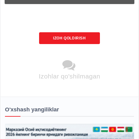
IZOH QOLDIRISH
Izohlar qo'shilmagan
O'xshash yangiliklar