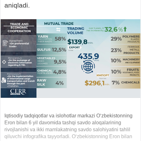
aniqladi.
Iqtisodiy tadqiqotlar va islohotlar markazi O‘zbekistonning
Eron bilan 6 yil davomida tashqi savdo aloqalarining
rivojlanishi va ikki mamlakatning savdo salohiyatini tahlil
qiluvchi infografika tayyorladi. O‘zbekistonning Eron bilan