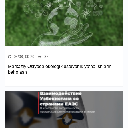
04/08, 09:29
87
Markaziy Osiyoda ekologik ustuvorlik yo‘nalishlarini
baholash