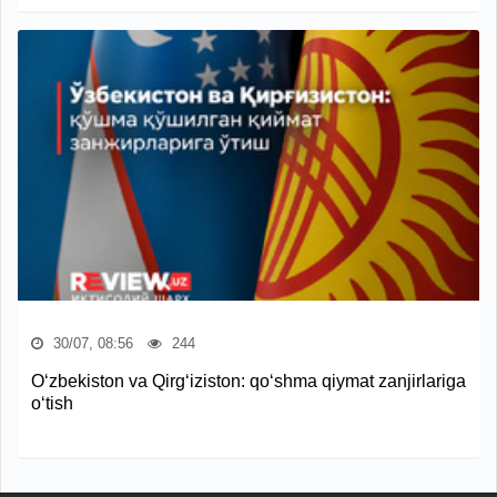
30/07, 08:56
244
O‘zbekiston va Qirg‘iziston: qo‘shma qiymat zanjirlariga
o‘tish