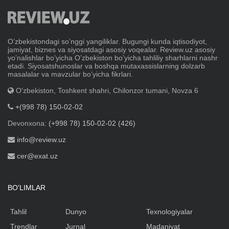
Oʼzbekistondagi soʼnggi yangiliklar. Bugungi kunda iqtisodiyot,
jamiyat, biznes va siyosatdagi asosiy voqealar. Review.uz asosiy
yoʼnalishlar boʼyicha Oʼzbekiston boʼyicha tahliliy sharhlarni nashr
etadi. Siyosatshunoslar va boshqa mutaxassislarning dolzarb
masalalar va mavzular boʼyicha fikrlari.
O'zbekiston, Toshkent shahri, Chilonzor tumani, Novza 6
+(998 78) 150-02-02
Devonxona:
(+998 78) 150-02-02 (426)
info@review.uz
cer@exat.uz
BO'LIMLAR
Tahlil
Dunyo
Texnologiyalar
Trendlar
Jurnal
Madaniyat