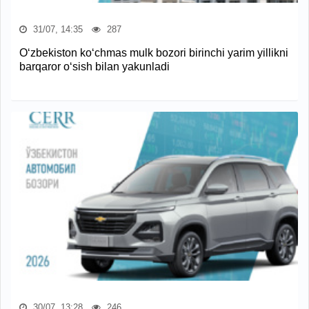
31/07, 14:35
287
O‘zbekiston ko‘chmas mulk bozori birinchi yarim yillikni
barqaror o‘sish bilan yakunladi
30/07, 13:28
246