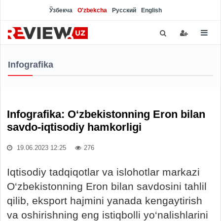
Ўзбекча
O'zbekcha
Русский
English
Infografika
Infografika: O‘zbekistonning Eron bilan
savdo-iqtisodiy hamkorligi
19.06.2023 12:25
276
Iqtisodiy tadqiqotlar va islohotlar markazi
O‘zbekistonning Eron bilan savdosini tahlil
qilib, eksport hajmini yanada kengaytirish
va oshirishning eng istiqbolli yo‘nalishlarini