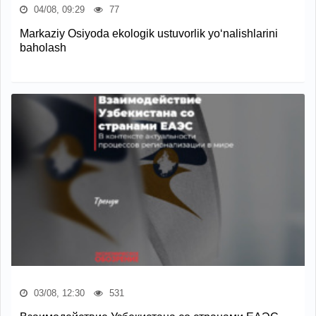
04/08, 09:29
77
Markaziy Osiyoda ekologik ustuvorlik yo‘nalishlarini
baholash
03/08, 12:30
531