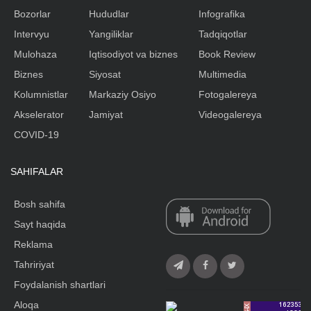
Bozorlar
Hududlar
Infografika
Intervyu
Yangiliklar
Tadqiqotlar
Mulohaza
Iqtisodiyot va biznes
Book Review
Biznes
Siyosat
Multimedia
Kolumnistlar
Markaziy Osiyo
Fotogalereya
Akselerator
Jamiyat
Videogalereya
COVID-19
SAHIFALAR
Bosh sahifa
Sayt haqida
Reklama
Tahririyat
Foydalanish shartlari
Aloqa