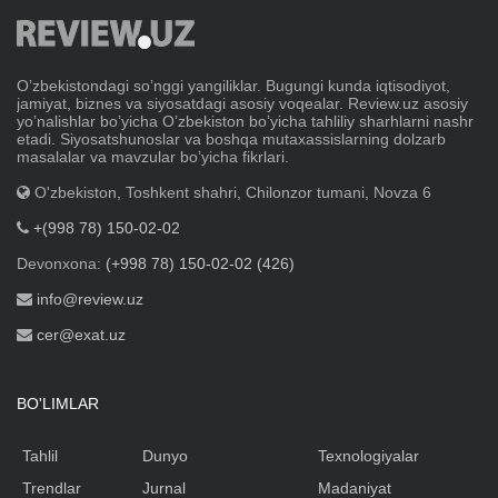
Oʼzbekistondagi soʼnggi yangiliklar. Bugungi kunda iqtisodiyot,
jamiyat, biznes va siyosatdagi asosiy voqealar. Review.uz asosiy
yoʼnalishlar boʼyicha Oʼzbekiston boʼyicha tahliliy sharhlarni nashr
etadi. Siyosatshunoslar va boshqa mutaxassislarning dolzarb
masalalar va mavzular boʼyicha fikrlari.
O'zbekiston, Toshkent shahri, Chilonzor tumani, Novza 6
+(998 78) 150-02-02
Devonxona:
(+998 78) 150-02-02 (426)
info@review.uz
cer@exat.uz
BO'LIMLAR
Tahlil
Dunyo
Texnologiyalar
Trendlar
Jurnal
Madaniyat