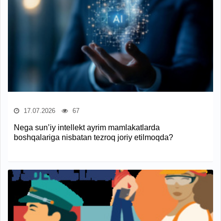
17.07.2026
67
Nega sun’iy intellekt ayrim mamlakatlarda
boshqalariga nisbatan tezroq joriy etilmoqda?