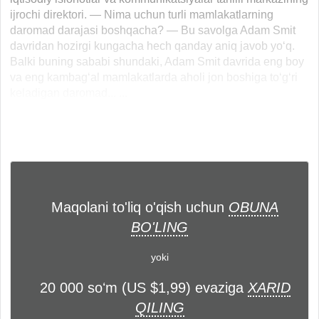
ijrochi direktori. — Nima uchun turli mamlakatlarning
daromad darajasi boshqacha? — Bu savolga Adam Smit
davridan hozirgi kungacha hech qanday aniq javob yo‘q.
Balki buning sababi shundaki, Adam Smit davrida eng boy
va eng kambag‘al mamlakatlarda aholi jon boshiga to‘g‘ri
keladigan daromad... ...
Maqolani to'liq o'qish uchun
OBUNA
BO'LING
yoki
20 000 soʻm (US $1,99) evaziga
XARID
QILING