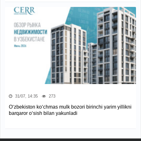
31/07, 14:35
273
O‘zbekiston ko‘chmas mulk bozori birinchi yarim yillikni
barqaror o‘sish bilan yakunladi