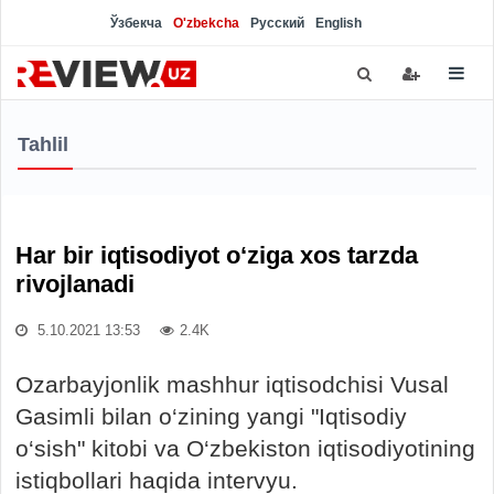
Ўзбекча
O'zbekcha
Русский
English
Tahlil
Har bir iqtisodiyot o‘ziga xos tarzda
rivojlanadi
5.10.2021 13:53
2.4K
Ozarbayjonlik mashhur iqtisodchisi Vusal
Gasimli bilan o‘zining yangi "Iqtisodiy
o‘sish" kitobi va O‘zbekiston iqtisodiyotining
istiqbollari haqida intervyu.