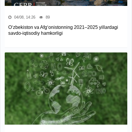
04/08, 14:26
89
O‘zbekiston va Afg‘onistonning 2021–2025 yillardagi
savdo-iqtisodiy hamkorligi