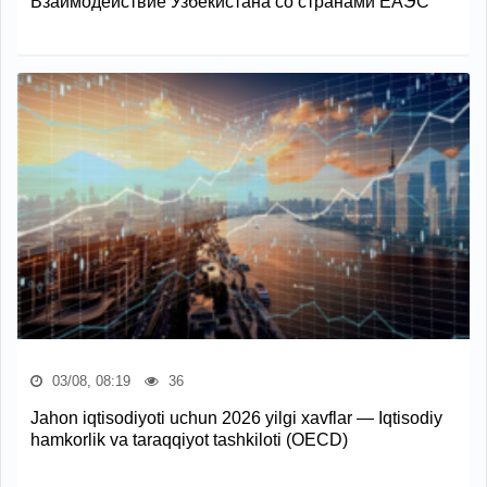
Взаимодействие Узбекистана со странами ЕАЭС
03/08, 08:19
36
Jahon iqtisodiyoti uchun 2026 yilgi xavflar — Iqtisodiy
hamkorlik va taraqqiyot tashkiloti (OECD)