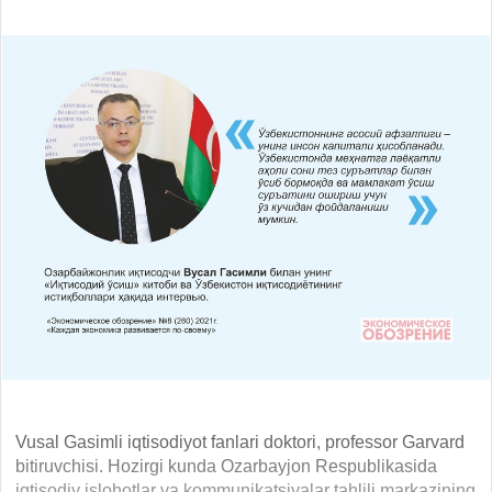
Vusal Gasimli iqtisodiyot fanlari doktori, professor Garvard
bitiruvchisi. Hozirgi kunda Ozarbayjon Respublikasida
iqtisodiy islohotlar va kommunikatsiyalar tahlili markazining