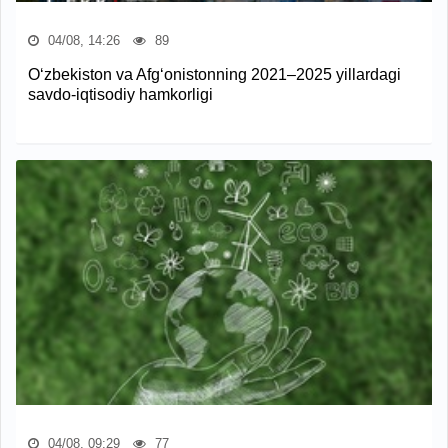
04/08, 14:26
89
O‘zbekiston va Afg‘onistonning 2021–2025 yillardagi
savdo-iqtisodiy hamkorligi
04/08, 09:29
77