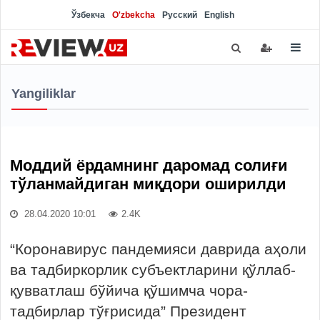
Ўзбекча
O'zbekcha
Русский
English
Yangiliklar
Моддий ёрдамнинг даромад солиғи
тўланмайдиган миқдори оширилди
28.04.2020 10:01
2.4K
“Коронавирус пандемияси даврида аҳоли
ва тадбиркорлик субъектларини қўллаб-
қувватлаш бўйича қўшимча чора-
тадбирлар тўғрисида” Президент