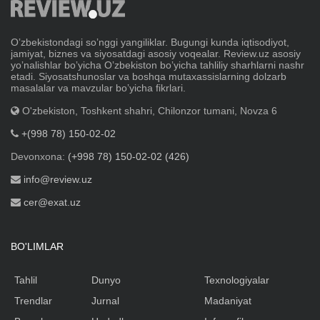
Oʼzbekistondagi soʼnggi yangiliklar. Bugungi kunda iqtisodiyot,
jamiyat, biznes va siyosatdagi asosiy voqealar. Review.uz asosiy
yoʼnalishlar boʼyicha Oʼzbekiston boʼyicha tahliliy sharhlarni nashr
etadi. Siyosatshunoslar va boshqa mutaxassislarning dolzarb
masalalar va mavzular boʼyicha fikrlari.
O'zbekiston, Toshkent shahri, Chilonzor tumani, Novza 6
+(998 78) 150-02-02
Devonxona:
(+998 78) 150-02-02 (426)
info@review.uz
cer@exat.uz
BO'LIMLAR
Tahlil
Dunyo
Texnologiyalar
Trendlar
Jurnal
Madaniyat