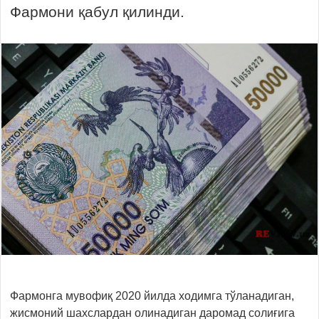
Фармони қабул қилинди.
Фармонга мувофиқ 2020 йилда ходимга тўланадиган,
жисмоний шахслардан олинадиган даромад солиғига