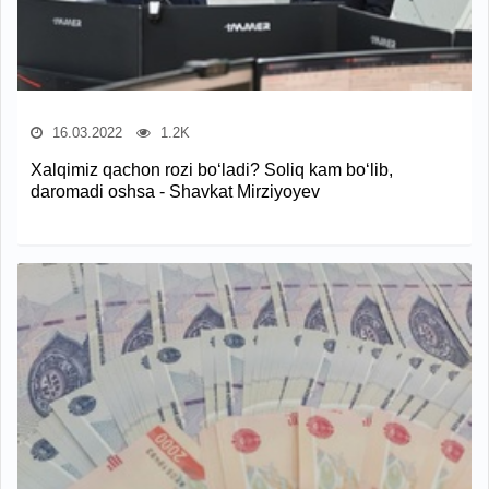
16.03.2022
1.2K
Xalqimiz qachon rozi bo‘ladi? Soliq kam bo‘lib,
daromadi oshsa - Shavkat Mirziyoyev