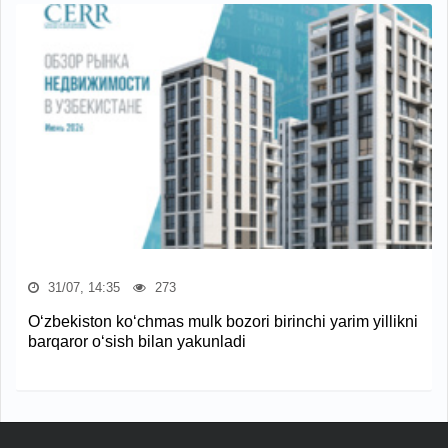
31/07, 14:35
273
O‘zbekiston ko‘chmas mulk bozori birinchi yarim yillikni
barqaror o‘sish bilan yakunladi