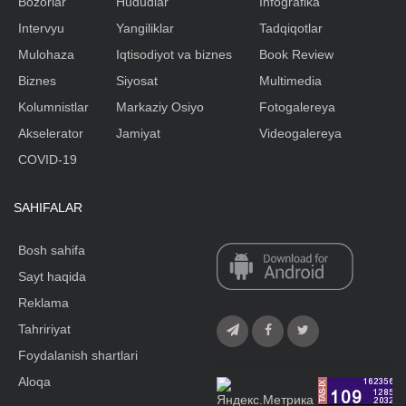
Bozorlar
Hududlar
Infografika
Intervyu
Yangiliklar
Tadqiqotlar
Mulohaza
Iqtisodiyot va biznes
Book Review
Biznes
Siyosat
Multimedia
Kolumnistlar
Markaziy Osiyo
Fotogalereya
Akselerator
Jamiyat
Videogalereya
COVID-19
SAHIFALAR
Bosh sahifa
Sayt haqida
Reklama
Tahririyat
Foydalanish shartlari
Aloqa