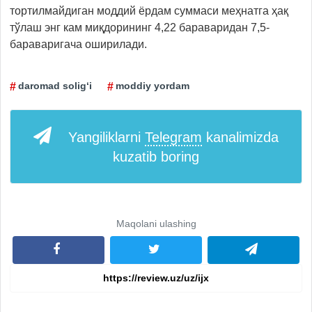
тортилмайдиган моддий ёрдам суммаси меҳнатга ҳақ
тўлаш энг кам миқдорининг 4,22 бараваридан 7,5-
бараваригача оширилади.
daromad solig‘i
moddiy yordam
Yangiliklarni
Telegram
kanalimizda
kuzatib boring
Maqolani ulashing