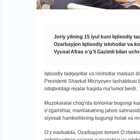
Joriy yilning 15 iyul kuni Iqtisodiy 
Ozarbayjon Iqtisodiy islohotlar va kom
Vyusal Afras o‘g‘li Gazimli bilan uch
Iqtisodiy tadqiqotlar va islohotlar markazi
Prezidenti Shavkat Mirziyoyev tashabbusi b
istiqboldagi rejalar haqida ma’lumot berdi.
Muzokaralar chog‘ida tomonlar bugungi kun
o‘zgarishlar, mamlakatning jahon sahnasid
siyosati hamkorlikning bugungi holati va rivoj
O‘z navbatida, Ozarbayjon tomoni O‘zbekis
oshirilayotgan so‘nggi o‘zgarishlar va isloh