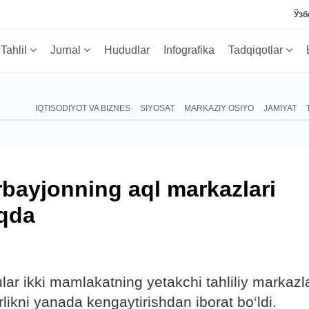
Ўзб
Tahlil
Jurnal
Hududlar
Infografika
Tadqiqotlar
IQTISODIYOT VA BIZNES
SIYOSAT
MARKAZIY OSIYO
JAMIYAT
bayjonning aql markazlari
qda
 ikki mamlakatning yetakchi tahliliy markazla
ikni yanada kengaytirishdan iborat bo‘ldi.