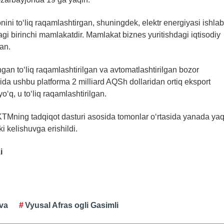
nini to‘liq raqamlashtirgan, shuningdek, elektr energiyasi ishlab
gi birinchi mamlakatdir. Mamlakat biznes yuritishdagi iqtisodiy
gan.
an to‘liq raqamlashtirilgan va avtomatlashtirilgan bozor
chida ushbu platforma 2 milliard AQSh dollaridan ortiq eksport
‘q, u to‘liq raqamlashtirilgan.
KTMning tadqiqot dasturi asosida tomonlar o‘rtasida yanada yaq
i kelishuvga erishildi.
i
va
Vyusal Afras ogli Gasimli