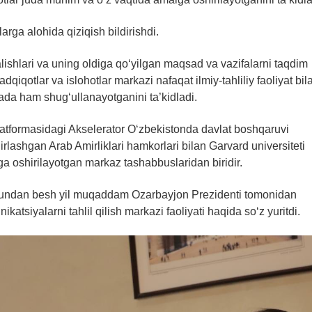
rga alohida qiziqish bildirishdi.
ishlari va uning oldiga qo‘yilgan maqsad va vazifalarni taqdim
qiqotlar va islohotlar markazi nafaqat ilmiy-tahliliy faoliyat bil
da ham shug‘ullanayotganini ta’kidladi.
 platformasidagi Akselerator O‘zbekistonda davlat boshqaruvi
irlashgan Arab Amirliklari hamkorlari bilan Garvard universiteti
 oshirilayotgan markaz tashabbuslaridan biridir.
i bundan besh yil muqaddam Ozarbayjon Prezidenti tomonidan
ikatsiyalarni tahlil qilish markazi faoliyati haqida so‘z yuritdi.