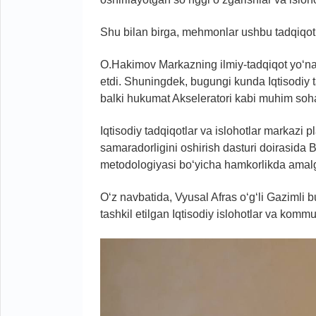
Shu bilan birga, mehmonlar ushbu tadqiqotla
O.Hakimov Markazning ilmiy-tadqiqot yo‘nal
etdi. Shuningdek, bugungi kunda Iqtisodiy tad
balki hukumat Akseleratori kabi muhim soha
Iqtisodiy tadqiqotlar va islohotlar markazi
samaradorligini oshirish dasturi doirasida B
metodologiyasi bo‘yicha hamkorlikda amalga
O‘z navbatida, Vyusal Afras o‘g‘li Gaziml
tashkil etilgan Iqtisodiy islohotlar va kommun