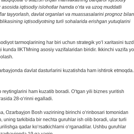
r
asosida
iqtisodiy islohotlar
hamda
o‘rta va uzoq muddatli
flar tayyorlash
,
davlat organlari va muassasalarini prognoz bilan
kasining iqtisodiyotning turli sohalarida erishgan yutuqlarini
odiyot tarmoqlarining har biri uchun strategik yo‘l xaritasini tuzd
 kunda IIKTMning asosiy vazifalaridan biridir. Ikkinchi vazifa yo
holash.
zarbayjonda davlat dasturlarini kuzatishda ham ishtirok etmoqda.
ytinglarini ham kuzatib boradi. O‘tgan yili biznes yuritish
sida 28-o‘rinni egalladi.
cha, Ozarbayjon Bosh vazirining birinchi o‘rinbosari tomonidan
uning tarkibida bir nechta guruhlar ish olib boradi, ular turli
urilishga qadar ko‘rsatkichlarni o‘rganadilar. Ushbu guruhlar
Ozarbayjonda 19 ga yaqin.