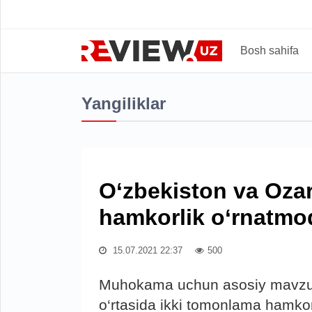
Bosh sahifa
Yangiliklar
O‘zbekiston va Ozar
hamkorlik o‘rnatmo
15.07.2021 22:37
500
Muhokama uchun asosiy mavzular
o‘rtasida ikki tomonlama hamkorl