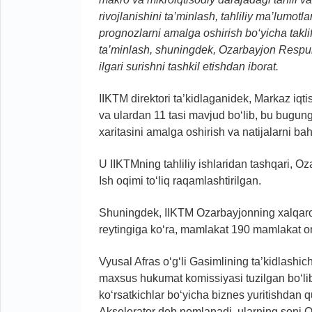
rivojlanishini ta’minlash
,
tahliliy ma’lumotla
prognozlarni amalga oshirish
bo‘yicha
takli
ta’minlash, shuningdek, Ozarbayjon Respubli
ilgari surishni tashkil etishdan iborat.
IIKTM direktori ta’kidlaganidek, Markaz iqtis
va ulardan 11 tasi mavjud bo‘lib, bu bugungi
xaritasini amalga oshirish va natijalarni ba
U IIKTMning tahliliy ishlaridan tashqari, O
Ish oqimi to‘liq raqamlashtirilgan.
Shuningdek, IIKTM Ozarbayjonning xalqaro re
reytingiga ko‘ra, mamlakat 190 mamlakat ora
Vyusal Afras o‘g‘li Gasimlining ta’kidlashi
maxsus hukumat komissiyasi tuzilgan bo‘lib, 
ko‘rsatkichlar bo‘yicha biznes yuritishdan q
Akselerator deb nomlanadi, ularning soni 