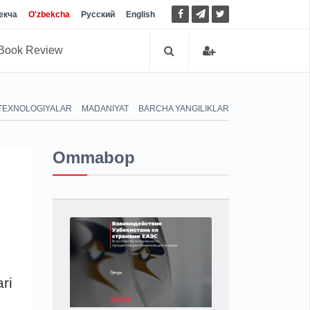
екча
O'zbekcha
Русский
English
Book Review
TEXNOLOGIYALAR
MADANIYAT
BARCHA YANGILIKLAR
Ommabop
ri