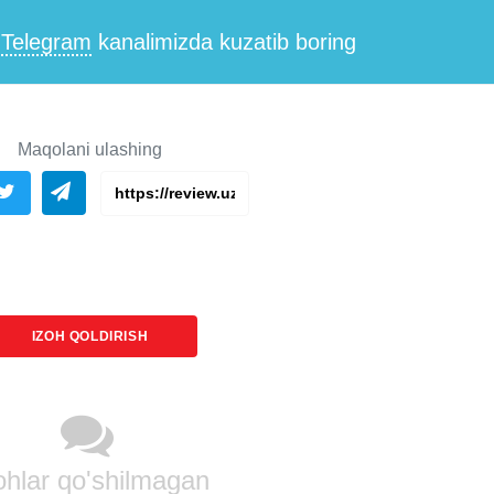
i
Telegram
kanalimizda kuzatib boring
Maqolani ulashing
IZOH QOLDIRISH
ohlar qo'shilmagan