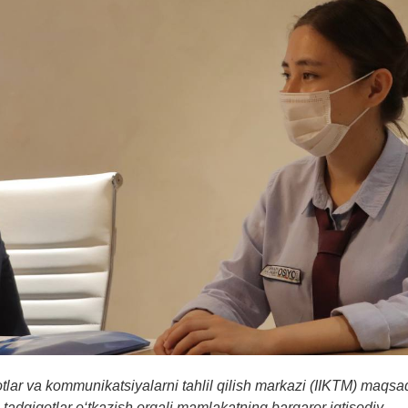
hotlar va kommunikatsiya
larni
tahlil
qilish
markazi (
IIKTM
) maqsa
a tadqiqot
lar
o‘tkazish orqali mamlakat
ning
barqaror iqtisodiy