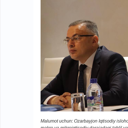
Malumot uchun: Ozarbayjon
I
qtisodiy islo
makro
va mikroiqtisodiy darajada
gi
tahlil v