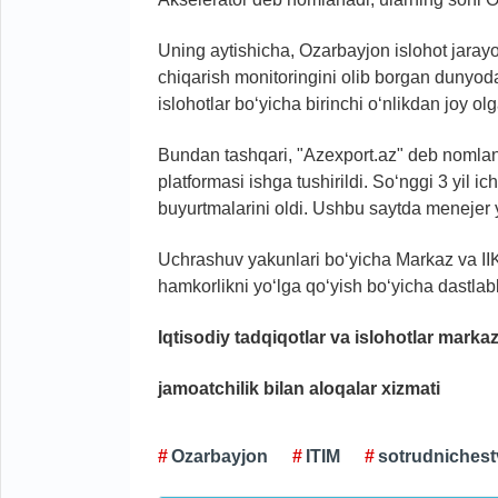
Uning aytishicha, Ozarbayjon islohot jarayo
chiqarish monitoringini olib borgan dunyoda
islohotlar bo‘yicha birinchi o‘nlikdan joy ol
Bundan tashqari, "Azexport.az" deb nomlang
platformasi ishga tushirildi. So‘nggi 3 yil i
buyurtmalarini oldi. Ushbu saytda menejer yo
Uchrashuv yakunlari bo‘yicha Markaz va II
hamkorlikni yo‘lga qo‘yish bo‘yicha dastlabk
Iqtisodiy tadqiqotlar va islohotlar markaz
jamoatchilik bilan aloqalar xizmati
Ozarbayjon
ITIM
sotrudnichest