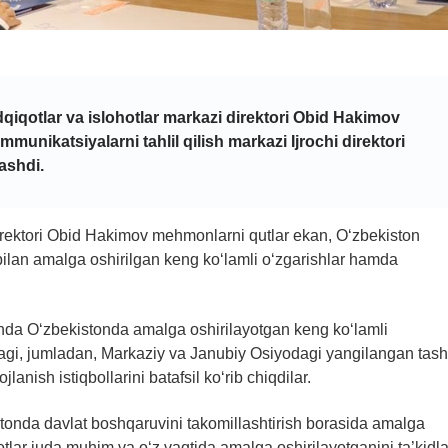
tadqiqotlar va islohotlar markazi direktori Obid Hakimov
munikatsiyalarni tahlil qilish markazi Ijrochi direktori
rashdi.
 direktori Obid Hakimov mehmonlarni qutlar ekan, O‘zbekiston
ilan amalga oshirilgan keng ko‘lamli o‘zgarishlar hamda
da O‘zbekistonda amalga oshirilayotgan keng ko‘lamli
agi, jumladan, Markaziy va Janubiy Osiyodagi yangilangan tash
lanish istiqbollarini batafsil ko‘rib chiqdilar.
tonda davlat boshqaruvini takomillashtirish borasida amalga
otlar juda muhim va o‘z vaqtida amalga oshirilayotganini ta’kidla