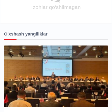
Izohlar qo'shilmagan
O'xshash yangiliklar