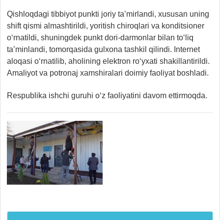
Qishloqdagi tibbiyot punkti joriy ta’mirlandi, xususan uning
shift qismi almashtirildi, yoritish chiroqlari va konditsioner
o‘rnatildi, shuningdek punkt dori-darmonlar bilan to‘liq
ta’minlandi, tomorqasida gulxona tashkil qilindi. Internet
aloqasi o‘rnatilib, aholining elektron ro‘yxati shakillantirildi.
Amaliyot va potronaj xamshiralari doimiy faoliyat boshladi.
Respublika ishchi guruhi o‘z faoliyatini davom ettirmoqda.