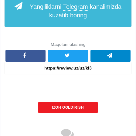
Yangiliklarni
Telegram
kanalimizda
kuzatib boring
Maqolani ulashing
IZOH QOLDIRISH