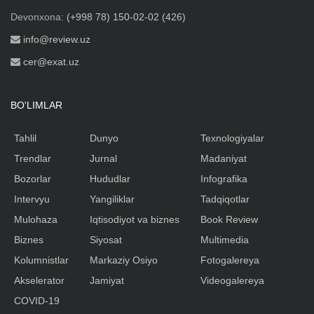
Devonxona:
(+998 78) 150-02-02 (426)
info@review.uz
cer@exat.uz
BO'LIMLAR
Tahlil
Dunyo
Texnologiyalar
Trendlar
Jurnal
Madaniyat
Bozorlar
Hududlar
Infografika
Intervyu
Yangiliklar
Tadqiqotlar
Mulohaza
Iqtisodiyot va biznes
Book Review
Biznes
Siyosat
Multimedia
Kolumnistlar
Markaziy Osiyo
Fotogalereya
Akselerator
Jamiyat
Videogalereya
COVID-19