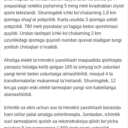
yoqasidagi notekis joylarning 5 ming metr kvadratdan ziyod
qismi tekislandi. Shuningdek ichki ko‘chalarning 1,6 km
qismiga shag‘al yotqizildi. Karta usulida 3 qismiga asfalt
yotqizildi. 780 metr piyodalar yo‘lagiga beton qorishmasi
quyildi. Undan tashqari ichki ko‘chalarning 2 km
uzunlikdagi qismiga quyosh nuridan quvvat oladigan tungi
yoritish chiroqlari o‘rnatildi.
Aholiga elektr ta’minotini yaxshilash maqsadida qishloqda
yaroqsiz holatga kelib qolgan 165 ta simyog‘och ustunlari
yangi temir beton ustunlarga almashtirildi, mavjud 4 ta
transformatorlar mukammal ta’mirlandi. Shuningdek, 12
km.ga yaqin eski elektr tarmoqlari yangi sim kabellariga
alamashtirildi.
Ichimlik va ekin uchun suv ta’minotini yaxshilash borasida
ham ishlar jadal amalga oshirilmoqda. Jumladan, ichimlik
suvi tarmoqlarini qurish va rekonstruksiya qilish bo‘yicha