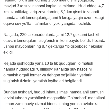
rejadagi 5 km tarmoqning 1 500 metr qismi yotqizildi,
mavjud 3 ta suv inshooti kapital ta’mirlandi. Hududdagi 4,7
km uzunlikdagi ariq-zovurlarning 3,1 km qismi tozalandi
hamda aholi tomorqalariga jami 5 km.ga yaqin uzunlikdagi
oqava suv yo‘llari ta’mirlandi yoki yangidan ochildi.
Natijada, 220 ta xonadonlarda jami 12.7 gektarni tashkil
etuvchi tomorqalarni sug‘orish imkoni paydo bo‘ldi. Hozirda
ushbu maydonlarning 8.7 gektariga “to‘qsonbosdi” ekinlar
ekildi.
Rejada qishloqda yana 10 ta tik quduqlarni o‘rnatish
hamda hududdagi “Chillisoy” kanaliga suv nasosini
o‘rnatish orqali fermer va dehqon xo‘jaliklari yerlarini
sug‘orish tizimini yaratish loyihalari belgilandi.
Bundan tashqari, hudud infratuzilmasi hamda ahli turmush
tarzini tubdan yaxshilash maqsadida “Jo‘raobod” mahallasi
uchun zamonaviy xizmat binosi, uning yonida avtobekat