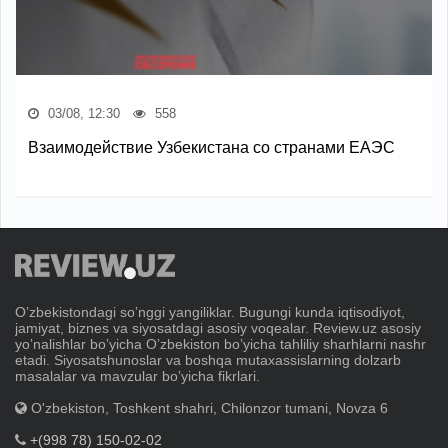
03/08, 12:30
558
Взаимодействие Узбекистана со странами ЕАЭС
Oʼzbekistondagi soʼnggi yangiliklar. Bugungi kunda iqtisodiyot,
jamiyat, biznes va siyosatdagi asosiy voqealar. Review.uz asosiy
yoʼnalishlar boʼyicha Oʼzbekiston boʼyicha tahliliy sharhlarni nashr
etadi. Siyosatshunoslar va boshqa mutaxassislarning dolzarb
masalalar va mavzular boʼyicha fikrlari.
O'zbekiston, Toshkent shahri, Chilonzor tumani, Novza 6
+(998 78) 150-02-02