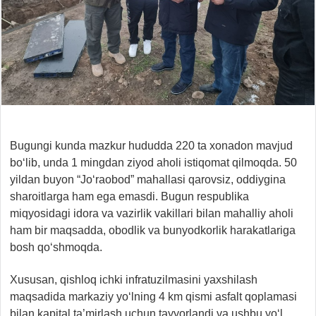
Bugungi kunda mazkur hududda 220 ta xonadon mavjud
bo‘lib, unda 1 mingdan ziyod aholi istiqomat qilmoqda. 50
yildan buyon “Jo‘raobod” mahallasi qarovsiz, oddiygina
sharoitlarga ham ega emasdi. Bugun respublika
miqyosidagi idora va vazirlik vakillari bilan mahalliy aholi
ham bir maqsadda, obodlik va bunyodkorlik harakatlariga
bosh qo‘shmoqda.
Xususan, qishloq ichki infratuzilmasini yaxshilash
maqsadida markaziy yo‘lning 4 km qismi asfalt qoplamasi
bilan kapital ta’mirlash uchun tayyorlandi va ushbu yo‘l