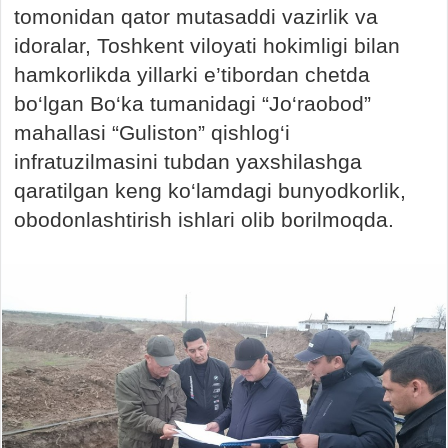
tomonidan qator mutasaddi vazirlik va
idoralar, Toshkent viloyati hokimligi bilan
hamkorlikda yillarki e’tibordan chetda
bo‘lgan Bo‘ka tumanidagi “Jo‘raobod”
mahallasi “Guliston” qishlog‘i
infratuzilmasini tubdan yaxshilashga
qaratilgan keng ko‘lamdagi bunyodkorlik,
obodonlashtirish ishlari olib borilmoqda.