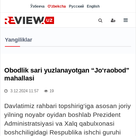
Ўзбекча
O'zbekcha
Русский
English
Yangiliklar
Obodlik sari yuzlanayotgan “Jo‘raobod”
mahallasi
3.12.2024 11:57
19
Davlatimiz rahbari topshirig‘iga asosan joriy
yilning noyabr oyidan boshlab Prezident
Administratsiyasi va Xalq qabulxonasi
boshchiligidagi Respublika ishchi guruhi