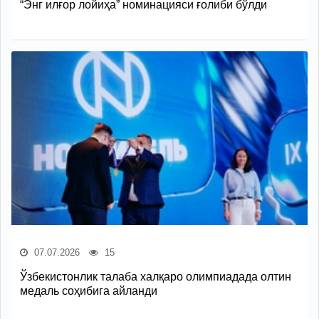
“Энг илғор лойиҳа” номинацияси ғолиби бўлди
07.07.2026
15
Ўзбекистонлик талаба халқаро олимпиадада олтин
медаль соҳибига айланди