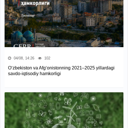
04/08, 14:26
102
O‘zbekiston va Afg‘onistonning 2021–2025 yillardagi
savdo-iqtisodiy hamkorligi