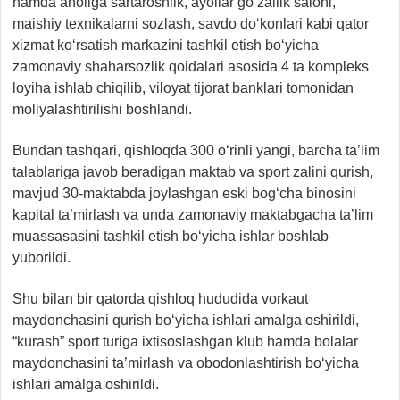
hamda aholiga sartaroshlik, ayollar go‘zallik saloni,
maishiy texnikalarni sozlash, savdo do‘konlari kabi qator
xizmat ko‘rsatish markazini tashkil etish bo‘yicha
zamonaviy shaharsozlik qoidalari asosida 4 ta kompleks
loyiha ishlab chiqilib, viloyat tijorat banklari tomonidan
moliyalashtirilishi boshlandi.
Bundan tashqari, qishloqda 300 o‘rinli yangi, barcha ta’lim
talablariga javob beradigan maktab va sport zalini qurish,
mavjud 30-maktabda joylashgan eski bog‘cha binosini
kapital ta’mirlash va unda zamonaviy maktabgacha ta’lim
muassasasini tashkil etish bo‘yicha ishlar boshlab
yuborildi.
Shu bilan bir qatorda qishloq hududida vorkaut
maydonchasini qurish bo‘yicha ishlari amalga oshirildi,
“kurash” sport turiga ixtisoslashgan klub hamda bolalar
maydonchasini ta’mirlash va obodonlashtirish bo‘yicha
ishlari amalga oshirildi.