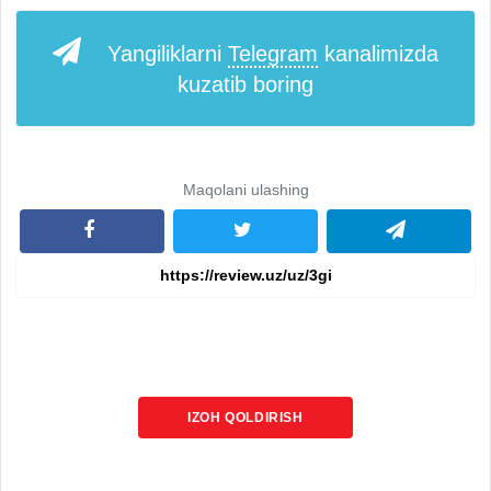
Yangiliklarni
Telegram
kanalimizda
kuzatib boring
Maqolani ulashing
IZOH QOLDIRISH