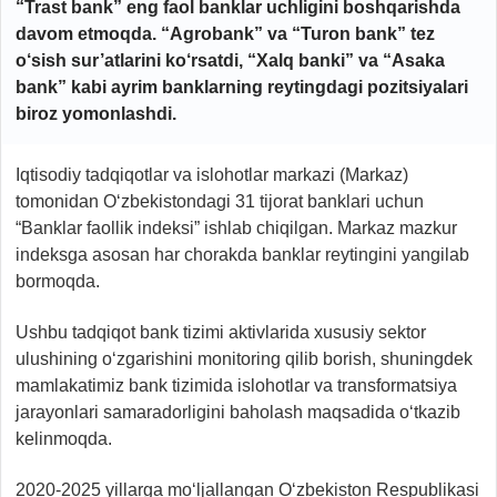
“Trast bank” eng faol banklar uchligini boshqarishda
davom etmoqda. “Agrobank” va “Turon bank” tez
o‘sish sur’atlarini ko‘rsatdi, “Xalq banki” va “Asaka
bank” kabi ayrim banklarning reytingdagi pozitsiyalari
biroz yomonlashdi.
Iqtisodiy tadqiqotlar va islohotlar markazi (Markaz)
tomonidan O‘zbekistondagi 31 tijorat banklari uchun
“Banklar faollik indeksi” ishlab chiqilgan. Markaz mazkur
indeksga asosan har chorakda banklar reytingini yangilab
bormoqda.
Ushbu tadqiqot bank tizimi aktivlarida xususiy sektor
ulushining o‘zgarishini monitoring qilib borish, shuningdek
mamlakatimiz bank tizimida islohotlar va transformatsiya
jarayonlari samaradorligini baholash maqsadida o‘tkazib
kelinmoqda.
2020-2025 yillarga mo‘ljallangan O‘zbekiston Respublikasi