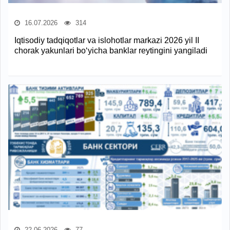
16.07.2026
314
Iqtisodiy tadqiqotlar va islohotlar markazi 2026 yil II
chorak yakunlari bo‘yicha banklar reytingini yangiladi
22.06.2026
77