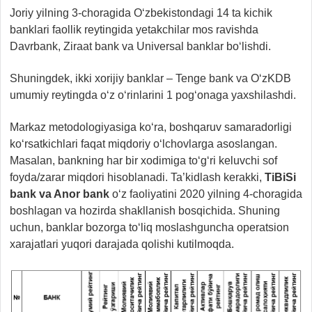
Joriy yilning 3-choragida O‘zbekistondagi 14 ta kichik
banklari faollik reytingida yetakchilar mos ravishda
Davrbank, Ziraat bank va Universal banklar bo‘lishdi.
Shuningdek, ikki xorijiy banklar – Tenge bank va O‘zKDB
umumiy reytingda o‘z o‘rinlarini 1 pog‘onaga yaxshilashdi.
Markaz metodologiyasiga ko‘ra, boshqaruv samaradorligi
ko‘rsatkichlari faqat miqdoriy o‘lchovlarga asoslangan.
Masalan, bankning har bir xodimiga to‘g‘ri keluvchi sof
foyda/zarar miqdori hisoblanadi. Ta’kidlash kerakki,
TiBiSi
bank va Anor bank
o‘z faoliyatini 2020 yilning 4-choragida
boshlagan va hozirda shakllanish bosqichida. Shuning
uchun, banklar bozorga to‘liq moslashguncha operatsion
xarajatlari yuqori darajada qolishi kutilmoqda.