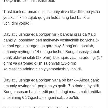
184,2 mlrd. so‘mni tashkil etdi.
Trast bank daromad olish salohiyati va likvidlilik bo‘yicha
yetakchilikni saqlab qolgan holda, eng faol banklar
uchligini yopadi.
Davlat ulushiga ega bo‘lgan yirik banklar orasida Xalq
banki yil boshidan beri moliyaviy vositachilik bo‘yicha 5-
o‘rinni egallab turganiga qaramay, 3 pog‘ona pastlab,
umumiy reytingda 14-o‘ringa tushdi. Bunga asosiy sabab
bank aktivlari sifati (17-o‘rin), boshqaruv samaradorligi (17-
o‘rin) va daromad olish salohiyati (13-o‘rin)
ko‘rsatkichlarining nisbiy yomonlashuvi bo‘ldi.
Davlat ulushiga ega bo‘lgan yana bir bank – Aloqa bank
umumiy reytingda 1 pog‘ona yo‘qotib, 7-o‘rindan joy oldi.
Bunga asosan bank kredit portfelidagi muammoli kreditlar
ulushining 6,3%gacha oshgani sabab bo‘ldi.