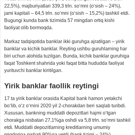
22,5%), majburiyatlari 339,3 trln. so‘mni (o‘sish – 24%),
jami kapitali – 64,5 trln. so‘mni (o‘sish – 15,2%) tashkil etdi.
Bugungi kunda bank tizimida 57 mingdan ortiq kishi
faoliyat olib bormoqda.
Markaz tadqiqotida banklar ikki guruhga ajratilgan – yirik
banklar va kichik banklar. Reyting ushbu guruhlarning har
biri uchun alohida tuzilgan. Bunda, kichik banklar guruhiga
faqat Toshkent shahrida yoki faqat bitta hududda faoliyat
yurituvchi banklar kiritilgan.
Yirik banklar faollik reytingi
17 ta yirik banklar orasida Kapital bank hamon yetakchi
bo‘lib, o‘z o‘rnini 2020 yil 2-chorakdan beri saqlab turibdi.
Xususan, bankning muddatli depozitlari hajmi o‘tgan
chorakga nisbatan 27,1%ga oshdi va 5,8 trln. so‘mni tashkil
etdi. Muddatli depozitlarning kreditlarning umumiy
miqdoriga nisbati 90%ga yetdi (bank tizimi – 24%).