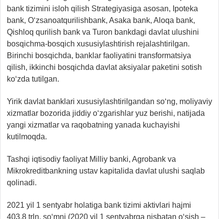
bank tizimini isloh qilish Strategiyasiga asosan, Ipoteka
bank, O‘zsanoatqurilishbank, Asaka bank, Aloqa bank,
Qishloq qurilish bank va Turon bankdagi davlat ulushini
bosqichma-bosqich xususiylashtirish rejalashtirilgan.
Birinchi bosqichda, banklar faoliyatini transformatsiya
qilish, ikkinchi bosqichda davlat aksiyalar paketini sotish
ko‘zda tutilgan.
Yirik davlat banklari xususiylashtirilgandan so‘ng, moliyaviy
xizmatlar bozorida jiddiy o‘zgarishlar yuz berishi, natijada
yangi xizmatlar va raqobatning yanada kuchayishi
kutilmoqda.
Tashqi iqtisodiy faoliyat Milliy banki, Agrobank va
Mikrokreditbankning ustav kapitalida davlat ulushi saqlab
qolinadi.
2021 yil 1 sentyabr holatiga bank tizimi aktivlari hajmi
403,8 trln. so‘mni (2020 yil 1 sentyabrga nisbatan o‘sish –