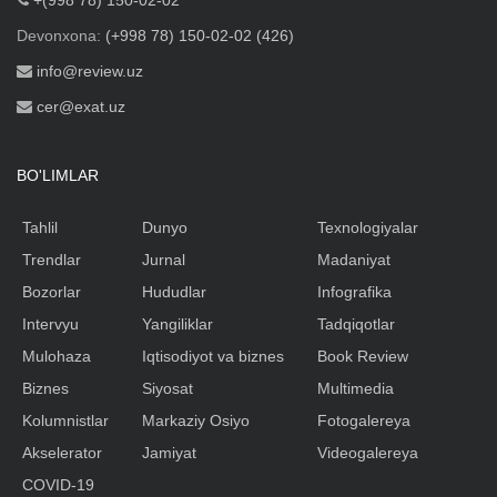
Devonxona:
(+998 78) 150-02-02 (426)
info@review.uz
cer@exat.uz
BO'LIMLAR
Tahlil
Dunyo
Texnologiyalar
Trendlar
Jurnal
Madaniyat
Bozorlar
Hududlar
Infografika
Intervyu
Yangiliklar
Tadqiqotlar
Mulohaza
Iqtisodiyot va biznes
Book Review
Biznes
Siyosat
Multimedia
Kolumnistlar
Markaziy Osiyo
Fotogalereya
Akselerator
Jamiyat
Videogalereya
COVID-19