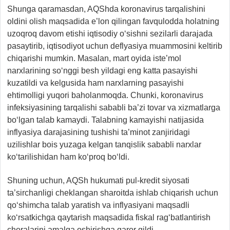
Shunga qaramasdan, AQShda koronavirus tarqalishini
oldini olish maqsadida e’lon qilingan favqulodda holatning
uzoqroq davom etishi iqtisodiy o‘sishni sezilarli darajada
pasaytirib, iqtisodiyot uchun deflyasiya muammosini keltirib
chiqarishi mumkin. Masalan, mart oyida iste’mol
narxlarining so‘nggi besh yildagi eng katta pasayishi
kuzatildi va kelgusida ham narxlarning pasayishi
ehtimolligi yuqori baholanmoqda. Chunki, koronavirus
infeksiyasining tarqalishi sababli ba’zi tovar va xizmatlarga
bo‘lgan talab kamaydi. Talabning kamayishi natijasida
inflyasiya darajasining tushishi ta’minot zanjiridagi
uzilishlar bois yuzaga kelgan tanqislik sababli narxlar
ko‘tarilishidan ham ko‘proq bo‘ldi.
Shuning uchun, AQSh hukumati pul-kredit siyosati
ta’sirchanligi cheklangan sharoitda ishlab chiqarish uchun
qo‘shimcha talab yaratish va inflyasiyani maqsadli
ko‘rsatkichga qaytarish maqsadida fiskal rag‘batlantirish
choralarini amalga oshirishga qaror qildi.