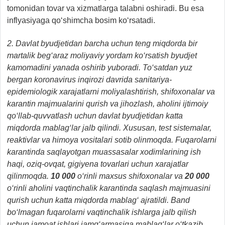
tomonidan tovar va xizmatlarga talabni oshiradi. Bu esa
inflyasiyaga qo‘shimcha bosim ko‘rsatadi.
2. Davlat byudjetidan barcha uchun teng miqdorda bir
martalik beg‘araz moliyaviy yordam ko‘rsatish byudjet
kamomadini yanada oshirib yuboradi. To‘satdan yuz
bergan koronavirus inqirozi davrida sanitariya-
epidemiologik xarajatlarni moliyalashtirish, shifoxonalar va
karantin majmualarini qurish va jihozlash, aholini ijtimoiy
qo‘llab-quvvatlash uchun davlat byudjetidan katta
miqdorda mablag‘lar jalb qilindi. Xususan, test sistemalar,
reaktivlar va himoya vositalari sotib olinmoqda. Fuqarolarni
karantinda saqlayotgan muassasalar xodimlarining ish
haqi, oziq-ovqat, gigiyena tovarlari uchun xarajatlar
qilinmoqda.
10 000
o‘rinli maxsus shifoxonalar va
20 000
o‘rinli aholini vaqtinchalik karantinda saqlash majmuasini
qurish uchun katta miqdorda mablag‘ ajratildi. Band
bo‘lmagan fuqarolarni vaqtinchalik ishlarga jalb qilish
uchun jamoat ishlari jamg‘armasiga mablag‘lar o‘tkazib