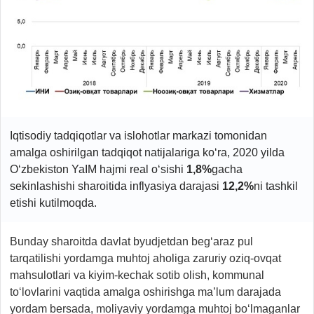
Iqtisodiy tadqiqotlar va islohotlar markazi tomonidan
amalga oshirilgan tadqiqot natijalariga ko‘ra, 2020 yilda
O‘zbekiston YaIM hajmi real o‘sishi
1,8%
gacha
sekinlashishi sharoitida inflyasiya darajasi
12,2%
ni tashkil
etishi kutilmoqda.
Bunday sharoitda davlat byudjetdan beg‘araz pul
tarqatilishi yordamga muhtoj aholiga zaruriy oziq-ovqat
mahsulotlari va kiyim-kechak sotib olish, kommunal
to‘lovlarini vaqtida amalga oshirishga ma’lum darajada
yordam bersada, moliyaviy yordamga muhtoj bo‘lmaganlar