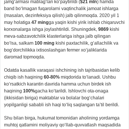
jamg‘armasi mablag‘lari ko‘paytirildi (
$21 mln
) hamda
band bo‘lmagan fuqarolarni vaqtinchalik jamoat ishlarga
(masalan, dezinfeksiya qilish) jalb qilinmoqda. 2020 yil 1
may holatiga
47 ming
ga yaqin kishi yirik ishlab chiqaruvchi
korxonalarga ishga joylashtirildi. Shuningdek,
9869
kishi
meva-sabzavotchilik klasterlariga ishga jalb qilingan
bo‘lsa, salkam
100 ming
kishi paxtachilik, g‘allachilik va
bog‘dorchilikka ixtisoslashgan fermer xo‘jaliklarida
daromad topmoqda.
Odatda kasallik varaqasi ishchining ish tajribasidan kelib
chiqib ish haqining
60-80%
miqdorida to‘lanadi. Ushbu
ko‘rsatkich karantin davrida hamma uchun birdek ish
haqining
100%
gacha ko‘tarildi. Ishlovchi ota-onaga
(ikkisidan biriga) maktablar va bolalar bog‘chalari
yopilganligi sababli ish haqi to‘liq saqlangan ta’til berildi.
Shu bilan birga, hukumat tomonidan aholining yordamga
muhtoj qatlamini moliyaviy qo‘llab-quvvatlash maqsadida