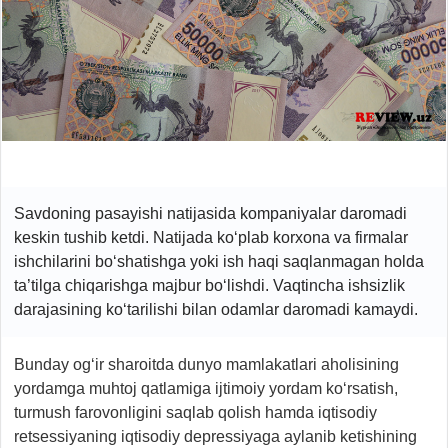
Savdoning pasayishi natijasida kompaniyalar daromadi
keskin tushib ketdi. Natijada ko‘plab korxona va firmalar
ishchilarini bo‘shatishga yoki ish haqi saqlanmagan holda
ta’tilga chiqarishga majbur bo‘lishdi. Vaqtincha ishsizlik
darajasining ko‘tarilishi bilan odamlar daromadi kamaydi.
Bunday og‘ir sharoitda dunyo mamlakatlari aholisining
yordamga muhtoj qatlamiga ijtimoiy yordam ko‘rsatish,
turmush farovonligini saqlab qolish hamda iqtisodiy
retsessiyaning iqtisodiy depressiyaga aylanib ketishining