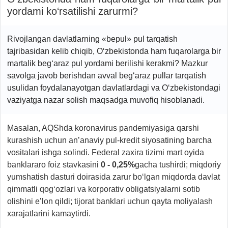
yordami ko‘rsatilishi zarurmi?
Rivojlangan davlatlarning «bepul» pul tarqatish
tajribasidan kelib chiqib, O‘zbekistonda ham fuqarolarga bir
martalik beg‘araz pul yordami berilishi kerakmi? Mazkur
savolga javob berishdan avval beg‘araz pullar tarqatish
usulidan foydalanayotgan davlatlardagi va O‘zbekistondagi
vaziyatga nazar solish maqsadga muvofiq hisoblanadi.
Masalan, AQShda koronavirus pandemiyasiga qarshi
kurashish uchun an’anaviy pul-kredit siyosatining barcha
vositalari ishga solindi. Federal zaxira tizimi mart oyida
banklararo foiz stavkasini
0 - 0,25%
gacha tushirdi; miqdoriy
yumshatish dasturi doirasida zarur bo‘lgan miqdorda davlat
qimmatli qog‘ozlari va korporativ obligatsiyalarni sotib
olishini e’lon qildi; tijorat banklari uchun qayta moliyalash
xarajatlarini kamaytirdi.