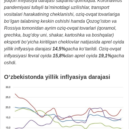
yuqori inflyasiya darajasi saqlanib qolmoqda. Koronavirus
pandemiyasi tufayli ta’minotdagi uzilishlar, transport
vositalari harakatining cheklanishi, oziq-ovqat tovarlariga
bo‘lgan talabning keskin oshishi hamda Qozog‘iston va
Rossiya tomonidan ayrim oziq-ovqat tovarlari (qoramol,
grechka, bug‘doy uni, shakar, kartoshka va boshqalar)
eksporti bo‘yicha kiritilgan cheklovlar natijasida aprel oyida
yillik inflyasiya darajasi
14,5%
gacha ko‘tarildi. Oziq-ovqat
inflyasiyasi fevral oyida
15,8%
dan aprel oyida
19,1%
gacha
oshdi.
O‘zbekistonda yillik inflyasiya darajasi