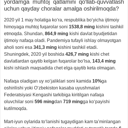
yordamga muhtoj qatlamini qo‘llab-quvvatlash
uchun qayday choralar amalga oshirilmoqda?
2020 yil 1 may holatiga ko‘ra, respublika bo‘yicha ijtimoiy
himoyaga muhtoj fuqarolar soni
1538,8 ming
kishini tashkil
etmoqda. Shundan,
864,9 ming
kishi davlat byudjetidan
ijtimoiy nafaqa oladi. Pandemiya tufayli ishlay olmayotgan
aholi soni esa
341,3 ming
kishini tashkil etadi.
Shuningdek, 2020 yil boshida
426,7 ming
kishi chet
davlatlardan qaytib kelgan fuqarolar bo‘lsa,
143,4 ming
kishi ishlash maqsadida chet elga qaytib keta olmagan.
Nafaqa oladigan uy xo‘jaliklari soni kamida
10%
ga
oshirilishi yoki O‘zbekiston kasaba uyushmalari
Federatsiyasi Kengashi tarkibiga kiritilgan nafaqa
oluvchilar soni
596 ming
dan
719 ming
ga ko‘payishi
kutilmoqda.
Mart-iyun oylarida to‘lanishi tugaydigan kam ta’minlangan