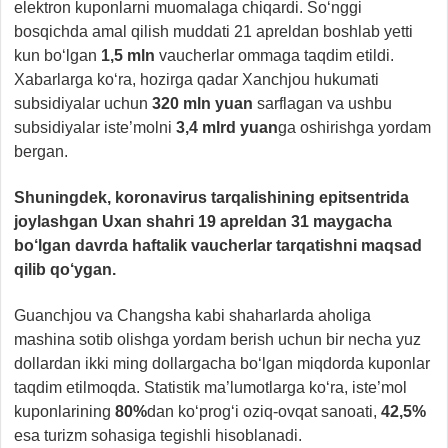
elektron kuponlarni muomalaga chiqardi. So‘nggi
bosqichda amal qilish muddati 21 apreldan boshlab yetti
kun bo‘lgan
1,5 mln
vaucherlar ommaga taqdim etildi.
Xabarlarga ko‘ra, hozirga qadar Xanchjou hukumati
subsidiyalar uchun
320 mln yuan
sarflagan va ushbu
subsidiyalar iste’molni
3,4 mlrd yuan
ga oshirishga yordam
bergan.
Shuningdek, koronavirus tarqalishining epitsentrida
joylashgan Uxan shahri 19 apreldan 31 maygacha
bo‘lgan davrda haftalik vaucherlar tarqatishni maqsad
qilib qo‘ygan.
Guanchjou va Changsha kabi shaharlarda aholiga
mashina sotib olishga yordam berish uchun bir necha yuz
dollardan ikki ming dollargacha bo‘lgan miqdorda kuponlar
taqdim etilmoqda. Statistik ma’lumotlarga ko‘ra, iste’mol
kuponlarining
80%
dan ko‘prog‘i oziq-ovqat sanoati,
42,5%
esa turizm sohasiga tegishli hisoblanadi.