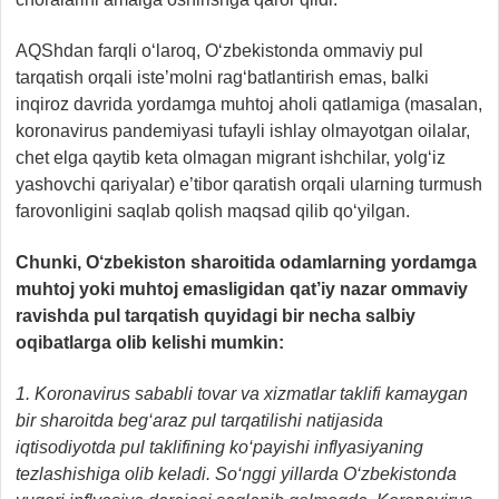
AQShdan farqli o‘laroq, O‘zbekistonda ommaviy pul
tarqatish orqali iste’molni rag‘batlantirish emas, balki
inqiroz davrida yordamga muhtoj aholi qatlamiga (masalan,
koronavirus pandemiyasi tufayli ishlay olmayotgan oilalar,
chet elga qaytib keta olmagan migrant ishchilar, yolg‘iz
yashovchi qariyalar) e’tibor qaratish orqali ularning turmush
farovonligini saqlab qolish maqsad qilib qo‘yilgan.
Chunki, O‘zbekiston sharoitida odamlarning yordamga
muhtoj yoki muhtoj emasligidan qat’iy nazar ommaviy
ravishda pul tarqatish quyidagi bir necha salbiy
oqibatlarga olib kelishi mumkin:
1. Koronavirus sababli tovar va xizmatlar taklifi kamaygan
bir sharoitda beg‘araz pul tarqatilishi natijasida
iqtisodiyotda pul taklifining ko‘payishi inflyasiyaning
tezlashishiga olib keladi. So‘nggi yillarda O‘zbekistonda