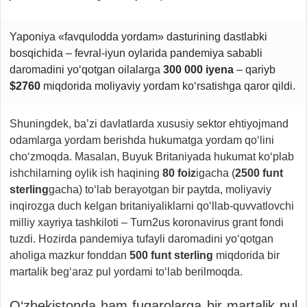
Yaponiya «favqulodda yordam» dasturining dastlabki
bosqichida – fevral-iyun oylarida pandemiya sababli
daromadini yo‘qotgan oilalarga
300 000 iyena
– qariyb
$2760
miqdorida moliyaviy yordam ko‘rsatishga qaror qildi.
Shuningdek, ba’zi davlatlarda xususiy sektor ehtiyojmand
odamlarga yordam berishda hukumatga yordam qo‘lini
cho‘zmoqda. Masalan, Buyuk Britaniyada hukumat ko‘plab
ishchilarning oylik ish haqining
80 foiz
igacha (
2500 funt
sterling
gacha) to‘lab berayotgan bir paytda, moliyaviy
inqirozga duch kelgan britaniyaliklarni qo‘llab-quvvatlovchi
milliy xayriya tashkiloti – Turn2us koronavirus grant fondi
tuzdi. Hozirda pandemiya tufayli daromadini yo‘qotgan
aholiga mazkur fonddan
500 funt sterling
miqdorida bir
martalik beg‘araz pul yordami to‘lab berilmoqda.
O‘zbekistonda ham fuqarolarga bir martalik pul