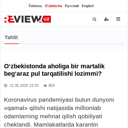
Ўзбекча
O'zbekcha
Русский
English
Tahlil
O‘zbekistonda aholiga bir martalik
beg‘araz pul tarqatilishi lozimmi?
21.05.2020 13:33
803
Koronavirus pandemiyasi butun dunyoni
«qamal» qilishi natijasida millionlab
odamlarning mehnat qilish qobiliyati
cheklandi. Mamlakatlarda karantin