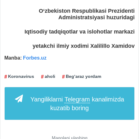
O‘zbekiston Respublikasi Prezidenti
Administratsiyasi huzuridagi
Iqtisodiy tadqiqotlar va islohotlar markazi
yetakchi ilmiy xodimi Xalilillo Xamidov
Manba:
Forbes.uz
Koronavirus
aholi
Beg‘araz yordam
Yangiliklarni
Telegram
kanalimizda
kuzatib boring
Maqolani ulashing