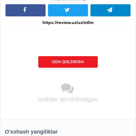
IZOH QOLDIRISH
Izohlar qo'shilmagan
O'xshash yangiliklar