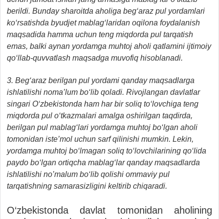
berildi. Bunday sharoitda aholiga beg‘araz pul yordamlari
ko‘rsatishda byudjet mablag‘laridan oqilona foydalanish
maqsadida hamma uchun teng miqdorda pul tarqatish
emas, balki aynan yordamga muhtoj aholi qatlamini ijtimoiy
qo‘llab-quvvatlash maqsadga muvofiq hisoblanadi.
3. Beg‘araz berilgan pul yordami qanday maqsadlarga
ishlatilishi noma’lum bo‘lib qoladi. Rivojlangan davlatlar
singari O‘zbekistonda ham har bir soliq to‘lovchiga teng
miqdorda pul o‘tkazmalari amalga oshirilgan taqdirda,
berilgan pul mablag‘lari yordamga muhtoj bo‘lgan aholi
tomonidan iste’mol uchun sarf qilinishi mumkin. Lekin,
yordamga muhtoj bo‘lmagan soliq to‘lovchilarining qo‘lida
paydo bo‘lgan ortiqcha mablag‘lar qanday maqsadlarda
ishlatilishi no’malum bo‘lib qolishi ommaviy pul
tarqatishning samarasizligini keltirib chiqaradi.
O‘zbekistonda davlat tomonidan aholining