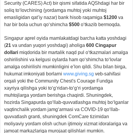
Security (CARES) Act) bir qismi sifatida AQShdagi har bir
soliq to‘lovchining (yordamga muhtoj yoki muhtoj
emasligidan qat’iy nazar) bank hisob raqamiga
$1200
va
har bir bola uchun qo‘shimcha
$500
o‘tkazib bermoqda.
Singapur aprel oyida mamlakatdagi barcha katta yoshdagi
(
21
va undan yuqori yoshdagi) aholiga
600
C
ingapur
dollari
miqdorida bir martalik naqd pul o‘tkazmalari amalga
oshirilishini va kelgusi oylarda ham qo‘shimcha to‘lovlar
amalga oshirilishi mumkinligini e’lon qildi. Shu bilan birga,
hukumat imkoniyati borlarni
www.giving.sg
veb-sahifasi
orqali yoki the Community Chest's Courage Fundga
xayriya qilishga yoki to‘g‘ridan-to‘g‘ri yordamga
muhtojlarga yordam berishga chaqirdi. Shuningdek,
hozirda Singapurda qo‘llab-quvvatlashga muhtoj bo‘lganlar
vaqtinchalik yordam jamg‘armasi va COVID-19 qo‘llab-
quvvatlash granti, shuningdek ComCare tizimidan
moliyaviy yordam olish uchun ijtimoiy xizmat idoralariga va
jamoat markazlariga murojaat qilishlari mumkin.