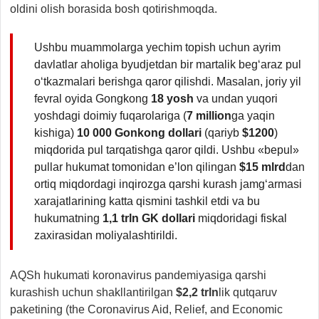
oldini olish borasida bosh qotirishmoqda.
Ushbu muammolarga yechim topish uchun ayrim
davlatlar aholiga byudjetdan bir martalik beg‘araz pul
o‘tkazmalari berishga qaror qilishdi. Masalan, joriy yil
fevral oyida Gongkong
18 yosh
va undan yuqori
yoshdagi doimiy fuqarolariga (
7 million
ga yaqin
kishiga)
10 000 Gonkong dollari
(qariyb
$1200
)
miqdorida pul tarqatishga qaror qildi. Ushbu «bepul»
pullar hukumat tomonidan e’lon qilingan
$15 mlrd
dan
ortiq miqdordagi inqirozga qarshi kurash jamg‘armasi
xarajatlarining katta qismini tashkil etdi va bu
hukumatning
1,1 trln GK dollari
miqdoridagi fiskal
zaxirasidan moliyalashtirildi.
AQSh hukumati koronavirus pandemiyasiga qarshi
kurashish uchun shakllantirilgan
$2,2 trln
lik qutqaruv
paketining (the Coronavirus Aid, Relief, and Economic