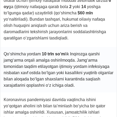
oilalar uchun ijtimoiy nafaqalar muddati avtomatik tarzda
6
oy
ga (ijtimoiy nafaqaga qarab bola
2
yoki
14
yoshga
to‘lgunga qadar) uzaytirildi (qo‘shimcha
$60 mln
yo‘naltiriladi). Bundan tashqari, hukumat oilaviy nafaqa
olish huquqini aniqlash uchun ariza berish va
daromadlarini tekshirish jarayonlarini soddalashtirishga
qaratilgan o‘zgarishlarni tasdiqladi.
Qo‘shimcha yordam
10 trln so‘m
lik Inqirozga qarshi
jamg‘arma orqali amalga oshirilmoqda. Jamg‘arma
tomonidan taqdim etilayotgan ijtimoiy yordam infeksiyaga
nisbatan xavf ostida bo‘lgan yoki kasallikni yuqtirib olganlar
bilan aloqada bo‘lgan shaxslarni karantinda saqlash
xarajatlarini qoplashni o‘z ichiga oladi.
Koronavirus pandemiyasi davrida vaqtincha ishini
yo‘qotgan aholini ish bilan ta’minlash bo‘yicha bir qator
ishlar amalga oshirildi. Xususan, jamoatchilik ishlari