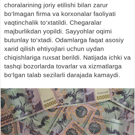
choralarining joriy etilishi bilan zarur
bo‘lmagan firma va korxonalar faoliyati
vaqtinchalik to‘xtatildi. Chegaralar
majburlikdan yopildi. Sayyohlar oqimi
butunlay to‘xtadi. Odamlarga faqat asosiy
xarid qilish ehtiyojlari uchun uydan
chiqishlariga ruxsat berildi. Natijada ichki va
tashqi bozorlarda tovarlar va xizmatlarga
bo‘lgan talab sezilarli darajada kamaydi.