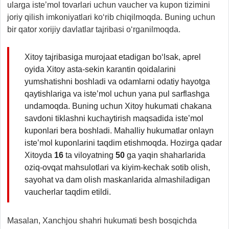
ularga iste’mol tovarlari uchun vaucher va kupon tizimini
joriy qilish imkoniyatlari ko‘rib chiqilmoqda. Buning uchun
bir qator xorijiy davlatlar tajribasi o‘rganilmoqda.
Xitoy tajribasiga murojaat etadigan bo‘lsak, aprel
oyida Xitoy asta-sekin karantin qoidalarini
yumshatishni boshladi va odamlarni odatiy hayotga
qaytishlariga va iste’mol uchun yana pul sarflashga
undamoqda. Buning uchun Xitoy hukumati chakana
savdoni tiklashni kuchaytirish maqsadida iste’mol
kuponlari bera boshladi. Mahalliy hukumatlar onlayn
iste’mol kuponlarini taqdim etishmoqda. Hozirga qadar
Xitoyda
16
ta viloyatning
50
ga yaqin shaharlarida
oziq-ovqat mahsulotlari va kiyim-kechak sotib olish,
sayohat va dam olish maskanlarida almashiladigan
vaucherlar taqdim etildi.
Masalan, Xanchjou shahri hukumati besh bosqichda