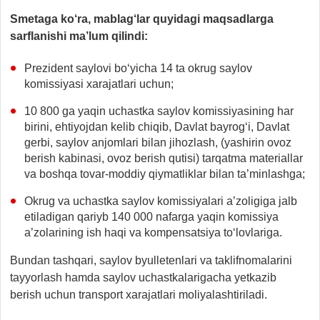
Smetaga ko‘ra, mablag‘lar quyidagi maqsadlarga
sarflanishi ma’lum qilindi:
Prezident saylovi bo‘yicha 14 ta okrug saylov
komissiyasi xarajatlari uchun;
10 800 ga yaqin uchastka saylov komissiyasining har
birini, ehtiyojdan kelib chiqib, Davlat bayrog‘i, Davlat
gerbi, saylov anjomlari bilan jihozlash, (yashirin ovoz
berish kabinasi, ovoz berish qutisi) tarqatma materiallar
va boshqa tovar-moddiy qiymatliklar bilan ta’minlashga;
Okrug va uchastka saylov komissiyalari a’zoligiga jalb
etiladigan qariyb 140 000 nafarga yaqin komissiya
a’zolarining ish haqi va kompensatsiya to‘lovlariga.
Bundan tashqari, saylov byulletenlari va taklifnomalarini
tayyorlash hamda saylov uchastkalarigacha yetkazib
berish uchun transport xarajatlari moliyalashtiriladi.