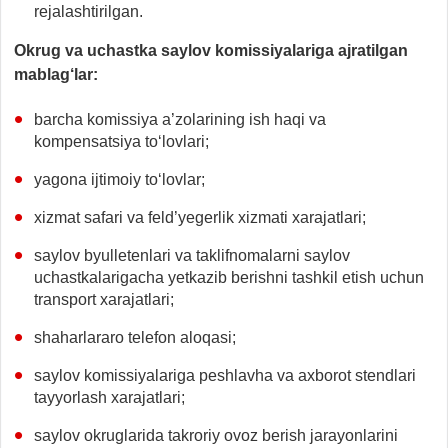
rejalashtirilgan.
Okrug va uchastka saylov komissiyalariga ajratilgan
mablag‘lar:
barcha komissiya a’zolarining ish haqi va
kompensatsiya to‘lovlari;
yagona ijtimoiy to‘lovlar;
xizmat safari va feld’yegerlik xizmati xarajatlari;
saylov byulletenlari va taklifnomalarni saylov
uchastkalarigacha yetkazib berishni tashkil etish uchun
transport xarajatlari;
shaharlararo telefon aloqasi;
saylov komissiyalariga peshlavha va axborot stendlari
tayyorlash xarajatlari;
saylov okruglarida takroriy ovoz berish jarayonlarini