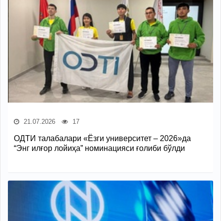
21.07.2026
17
ОДТИ талабалари «Ёзги университет – 2026»да
“Энг илғор лойиҳа” номинацияси ғолиби бўлди