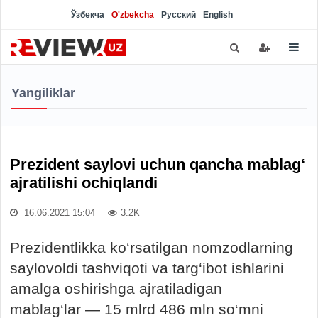
Ўзбекча
O'zbekcha
Русский
English
Yangiliklar
Prezident saylovi uchun qancha mablag‘
ajratilishi ochiqlandi
16.06.2021 15:04
3.2K
Prezidentlikka ko‘rsatilgan nomzodlarning
saylovoldi tashviqoti va targ‘ibot ishlarini
amalga oshirishga ajratiladigan
mablag‘lar — 15 mlrd 486 mln so‘mni