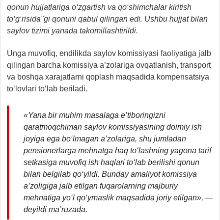
qonun hujjatlariga o‘zgartish va qo‘shimchalar kiritish
to‘g‘risida"gi qonuni qabul qilingan edi. Ushbu hujjat bilan
saylov tizimi yanada takomillashtirildi.
Unga muvofiq, endilikda saylov komissiyasi faoliyatiga jalb
qilingan barcha komissiya a’zolariga ovqatlanish, transport
va boshqa xarajatlarni qoplash maqsadida kompensatsiya
to‘lovlari to‘lab beriladi.
«Yana bir muhim masalaga e’tiboringizni
qaratmoqchiman saylov komissiyasining doimiy ish
joyiga ega bo‘lmagan a’zolariga, shu jumladan
pensionerlarga mehnatga haq to‘lashning yagona tarif
setkasiga muvofiq ish haqlari to‘lab berilishi qonun
bilan belgilab qo‘yildi. Bunday amaliyot komissiya
a’zoligiga jalb etilgan fuqarolarning majburiy
mehnatiga yo‘l qo‘ymaslik maqsadida joriy etilgan», —
deyildi ma’ruzada.