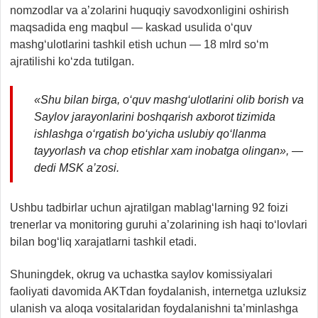
nomzodlar va a’zolarini huquqiy savodxonligini oshirish
maqsadida eng maqbul — kaskad usulida o‘quv
mashg‘ulotlarini tashkil etish uchun — 18 mlrd so‘m
ajratilishi ko‘zda tutilgan.
«Shu bilan birga, o‘quv mashg‘ulotlarini olib borish va
Saylov jarayonlarini boshqarish axborot tizimida
ishlashga o‘rgatish bo‘yicha uslubiy qo‘llanma
tayyorlash va chop etishlar xam inobatga olingan», —
dedi MSK a’zosi.
Ushbu tadbirlar uchun ajratilgan mablag‘larning 92 foizi
trenerlar va monitoring guruhi a’zolarining ish haqi to‘lovlari
bilan bog‘liq xarajatlarni tashkil etadi.
Shuningdek, okrug va uchastka saylov komissiyalari
faoliyati davomida AKTdan foydalanish, internetga uzluksiz
ulanish va aloqa vositalaridan foydalanishni ta’minlashga