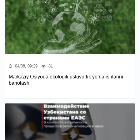
04/08, 09:29
81
Markaziy Osiyoda ekologik ustuvorlik yo‘nalishlarini
baholash