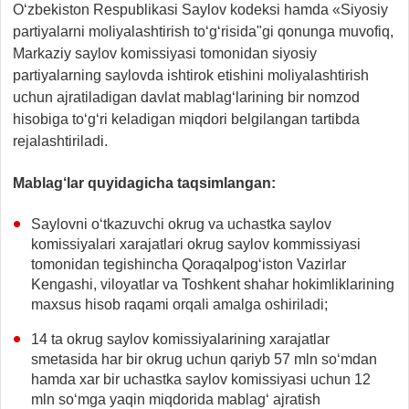
O‘zbekiston Respublikasi Saylov kodeksi hamda «Siyosiy
partiyalarni moliyalashtirish to‘g‘risida"gi qonunga muvofiq,
Markaziy saylov komissiyasi tomonidan siyosiy
partiyalarning saylovda ishtirok etishini moliyalashtirish
uchun ajratiladigan davlat mablag‘larining bir nomzod
hisobiga to‘g‘ri keladigan miqdori belgilangan tartibda
rejalashtiriladi.
Mablag‘lar quyidagicha taqsimlangan:
Saylovni o‘tkazuvchi okrug va uchastka saylov
komissiyalari xarajatlari okrug saylov kommissiyasi
tomonidan tegishincha Qoraqalpog‘iston Vazirlar
Kengashi, viloyatlar va Toshkent shahar hokimliklarining
maxsus hisob raqami orqali amalga oshiriladi;
14 ta okrug saylov komissiyalarining xarajatlar
smetasida har bir okrug uchun qariyb 57 mln so‘mdan
hamda xar bir uchastka saylov komissiyasi uchun 12
mln so‘mga yaqin miqdorida mablag‘ ajratish