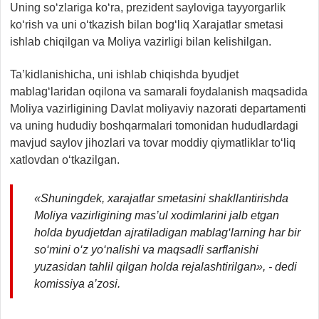
Uning so‘zlariga ko‘ra, prezident sayloviga tayyorgarlik
ko‘rish va uni o‘tkazish bilan bog‘liq Xarajatlar smetasi
ishlab chiqilgan va Moliya vazirligi bilan kelishilgan.
Ta’kidlanishicha, uni ishlab chiqishda byudjet
mablag‘laridan oqilona va samarali foydalanish maqsadida
Moliya vazirligining Davlat moliyaviy nazorati departamenti
va uning hududiy boshqarmalari tomonidan hududlardagi
mavjud saylov jihozlari va tovar moddiy qiymatliklar to‘liq
xatlovdan o‘tkazilgan.
«Shuningdek, xarajatlar smetasini shakllantirishda
Moliya vazirligining mas’ul xodimlarini jalb etgan
holda byudjetdan ajratiladigan mablag‘larning har bir
so‘mini o‘z yo‘nalishi va maqsadli sarflanishi
yuzasidan tahlil qilgan holda rejalashtirilgan»,
- dedi
komissiya a’zosi.