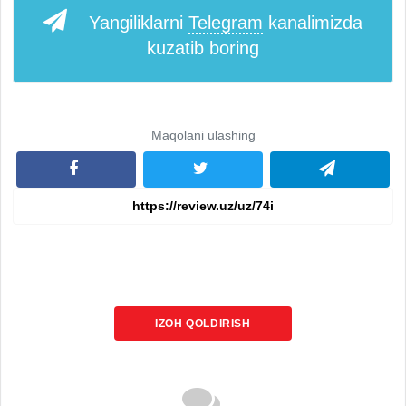
Yangiliklarni
Telegram
kanalimizda
kuzatib boring
Maqolani ulashing
IZOH QOLDIRISH