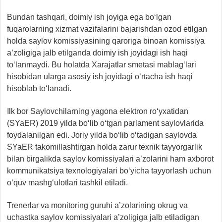
Bundan tashqari, doimiy ish joyiga ega bo‘lgan
fuqarolarning xizmat vazifalarini bajarishdan ozod etilgan
holda saylov komissiyasining qaroriga binoan komissiya
a’zoligiga jalb etilganda doimiy ish joyidagi ish haqi
to‘lanmaydi. Bu holatda Xarajatlar smetasi mablag‘lari
hisobidan ularga asosiy ish joyidagi o‘rtacha ish haqi
hisoblab to‘lanadi.
Ilk bor Saylovchilarning yagona elektron ro‘yxatidan
(SYaER) 2019 yilda bo‘lib o‘tgan parlament saylovlarida
foydalanilgan edi. Joriy yilda bo‘lib o‘tadigan saylovda
SYaER takomillashtirgan holda zarur texnik tayyorgarlik
bilan birgalikda saylov komissiyalari a’zolarini ham axborot
kommunikatsiya texnologiyalari bo‘yicha tayyorlash uchun
o‘quv mashg‘ulotlari tashkil etiladi.
Trenerlar va monitoring guruhi a’zolarining okrug va
uchastka saylov komissiyalari a’zoligiga jalb etiladigan