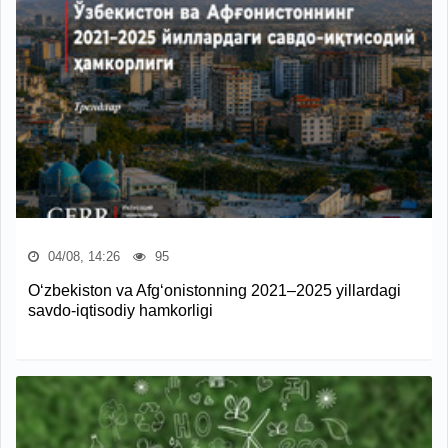
04/08, 14:26
95
O‘zbekiston va Afg‘onistonning 2021–2025 yillardagi
savdo-iqtisodiy hamkorligi