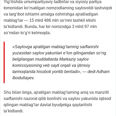
Yig‘ilishda umumpartiyaviy tadbirlar va siyosiy partiya
tomonidan ko‘rsatilgan nomzodlarning saylovoldi tashviqoti
va targ‘ibot ishlarini amalga oshirishga ajratiladigan
mablag‘lar — 15 mlrd 486 mln so‘mni tashkil etishi
ta’kidlandi. Bunda, har bir nomzodga 3 mlrd 97 mln
so‘mdan to‘g‘ri kelmoqda.
«Saylovga ajratilgan mablag‘larning sarflanishi
yuzasidan saylov yakunlari e’lon qilingandan so‘ng
belgilangan muddatlarda Markaziy saylov
komissiyasining veb sayti orqali va ijtimoiy
tarmoqlarida hisoboti yoritib beriladi», — dedi Adham
Ibodullayev.
Shu bilan birga, ajratilgan mablag‘larning aniq va manzilli
sarflanishi nazorat qilib borilishi va saylov yakunida iqtisod
qilingan mablag‘lar davlat byudjetiga qaytarilishi
ta’kidlandi.