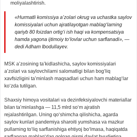
moliyalashtirish.
«Hurmatli komissiya a’zolari okrug va uchastka saylov
komissiyalari uchun ajratilayotgan mablag‘larning
qariyb 80 foizdan ortig‘i ish haqi va kompensatsiya
hamda yagona ijtimoiy to‘lovlar uchun sarflanadi», —
dedi Adham Ibodullayev.
MSK a’zosining ta’kidlashicha, saylov komissiyalari
a’zolari va saylovchilarni salomatligi bilan bog‘liq
xavfsizligini ta’minlash maqsadlari uchun ham mablag‘lar
ko‘zda tutilgan.
Shaxsiy himoya vositalari va dezinfeksiyalovchi materiallar
bilan ta’minlashga — 11,5 mlrd so‘m ajratish
rejalashtirilgan. Uning qo‘shimcha qilishicha, agarda
saylov kunlari pandemiya sharoiti yumshasa va mazkur
pullarning to‘liq sarflanishiga ehtiyoj bo‘lmasa, haqiqatda
sarflangan mablag‘dan qolgan qismi davlat byudjetiga