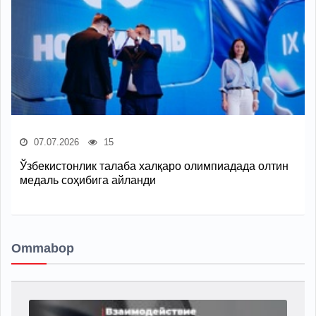
07.07.2026
15
Ўзбекистонлик талаба халқаро олимпиадада олтин
медаль соҳибига айланди
Ommabop