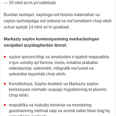
— 20 mlrd so‘m yo‘naltiriladi.
Bundan tashqari, saylovga oid bosma materiallari va
saylov tashviqotiga oid axborot va ma’lumotlarni chop etish
uchun qariyb 14 mlrd so‘m ajratiladi.
Markaziy saylov komissiyasining markazlashgan
xarajatlari quyidagilardan iborat:
saylov qonunchiligi va amaliyotini o‘rgatish maqsadida
o‘quv uslubiy qo‘llanma, risola, eslatma plakatlar,
videodarslar, videorolik, infografik ma’lumot va
axborotlar tayyorlab chop etish;
Konstitutsiya, Saylov kodeksi va Markaziy saylov
komissiyasi normativ xuquqiy hujjatlarining to‘plamini
chop etish;
respublika va hududiy trenerlar va monitoring
guruhlarining mehnat xaqi va xizmat safari bilan bog‘liq