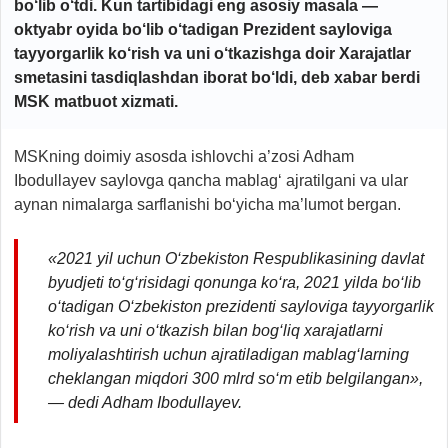
bo‘lib o‘tdi. Kun tartibidagi eng asosiy masala —
oktyabr oyida bo‘lib o‘tadigan Prezident sayloviga
tayyorgarlik ko‘rish va uni o‘tkazishga doir Xarajatlar
smetasini tasdiqlashdan iborat bo‘ldi, deb
xabar berdi
MSK matbuot xizmati.
MSKning doimiy asosda ishlovchi a’zosi Adham
Ibodullayev saylovga qancha mablag‘ ajratilgani va ular
aynan nimalarga sarflanishi bo‘yicha ma’lumot bergan.
«2021 yil uchun O‘zbekiston Respublikasining davlat
byudjeti to‘g‘risidagi qonunga ko‘ra, 2021 yilda bo‘lib
o‘tadigan O‘zbekiston prezidenti sayloviga tayyorgarlik
ko‘rish va uni o‘tkazish bilan bog‘liq xarajatlarni
moliyalashtirish uchun ajratiladigan mablag‘larning
cheklangan miqdori 300 mlrd so‘m etib belgilangan»,
— dedi Adham Ibodullayev.