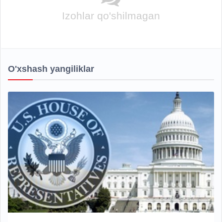
Izohlar qo'shilmagan
O'xshash yangiliklar