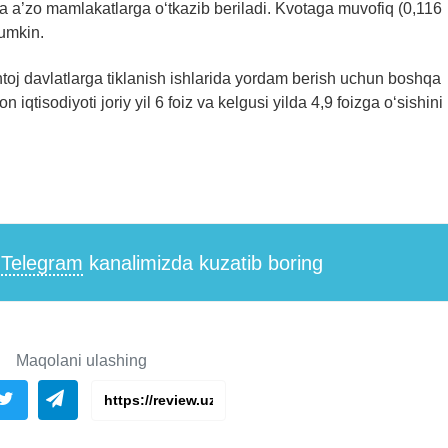
 a’zo mamlakatlarga o‘tkazib beriladi. Kvotaga muvofiq (0,116
mumkin.
j davlatlarga tiklanish ishlarida yordam berish uchun boshqa
iqtisodiyoti joriy yil 6 foiz va kelgusi yilda 4,9 foizga o‘sishini
i
Telegram
kanalimizda kuzatib boring
Maqolani ulashing