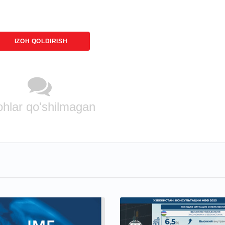
IZOH QOLDIRISH
ohlar qo'shilmagan