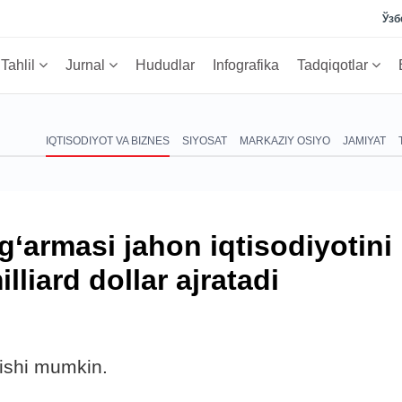
Ўзб
Tahlil
Jurnal
Hududlar
Infografika
Tadqiqotlar
IQTISODIYOT VA BIZNES
SIYOSAT
MARKAZIY OSIYO
JAMIYAT
g‘armasi jahon iqtisodiyotini
lliard dollar ajratadi
lishi mumkin.