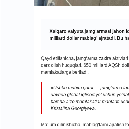
Xalqaro valyuta jamg‘armasi jahon iq
milliard dollar mablag‘ ajratadi. Bu
Qayd etilishicha, jamg‘arma zaxira aktivl
qarz olish huquqlari, 650 milliard AQSh doll
mamlakatlarga beriladi.
«Ushbu muhim qaror — jamg‘arma tarixi
davrida global iqtisodiyot uchun yo‘na
barcha a’zo mamlakatlar manfaati uchu
Kristalina Georgiyeva.
Ma’lum qilinishicha, mablag‘larni ajratish t