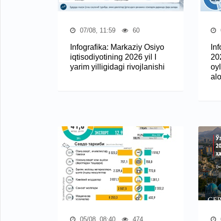
07/08, 11:59
60
Infografika: Markaziy Osiyo
In
iqtisodiyotining 2026 yil I
20
yarim yilligidagi rivojlanishi
oy
al
05/08, 08:40
474