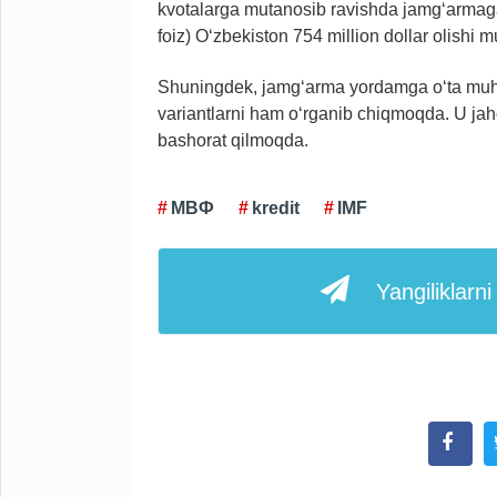
kvotalarga mutanosib ravishda jamg‘armaga
foiz) O‘zbekiston 754 million dollar olishi 
Shuningdek, jamg‘arma yordamga o‘ta muhto
variantlarni ham o‘rganib chiqmoqda. U jahon 
bashorat qilmoqda.
МВФ
kredit
IMF
Yangiliklarn