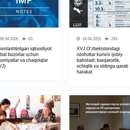
09.04.2026
83
24.04.2025
293
enlashtirilgan iqtisodiyot:
XVJ O‘zbekistondagi
obal bozorlar uchun
islohotlar kursini ijobiy
oniyatlar va chaqiriqlar
baholadi: barqarorlik,
VJ)
ochiqlik va oldinga qarab
harakat