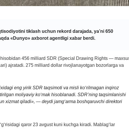
tisodiyotini tiklash uchun rekord darajada, ya’ni 650
 haqda «Dunyo» axborot agentligi
xabar berdi
.
ari hisobidan 456 milliard SDR (Special Drawing Rights — maxsu
ari) ajratadi. 275 milliard dollar rivojlanayotgan bozorlarga va
dagi eng yirik SDR taqsimoti va misli ko‘rilmagan inqiroz
ltirilgan moliyaviy ko‘mak hisoblanadi. SDR’ning taqsimlanishi
n xizmat qiladi», — deydi jamg‘arma boshqaruvchi direktori
o‘g‘risidagi qaror 23 avgust kuni kuchga kiradi. Mablag‘lar