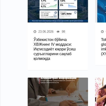
23.06.2026
98
Ўзбекистон бўйича
Tok
ХВЖнинг IV моддаси:
gl
Иқтисодиёт юқори ўсиш
imk
суръатларини сақлаб
(X
қолмоқда