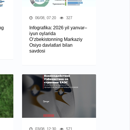
06/08, 07:20
327
ng
Infografika: 2026 yil yanvar–
iyun oylarida
O‘zbekistonning Markaziy
Osiyo davlatlari bilan
savdosi
03/08, 12:30
571