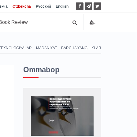
екча
O'zbekcha
Русский
English
Book Review
TEXNOLOGIYALAR
MADANIYAT
BARCHA YANGILIKLAR
Ommabop