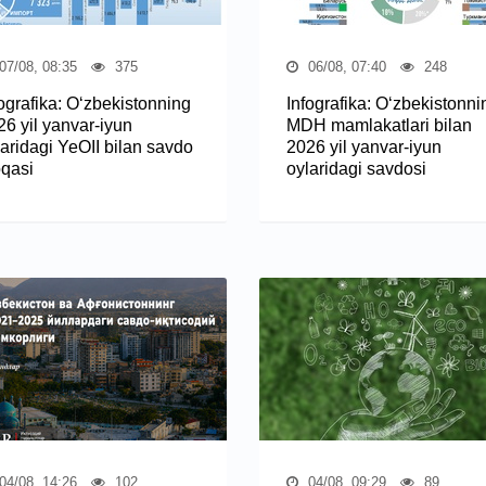
07/08, 08:35
375
06/08, 07:40
248
fografika: O‘zbekistonning
Infografika: O‘zbekistonni
26 yil yanvar-iyun
MDH mamlakatlari bilan
laridagi YeOII bilan savdo
2026 yil yanvar-iyun
oqasi
oylaridagi savdosi
04/08, 14:26
102
04/08, 09:29
89