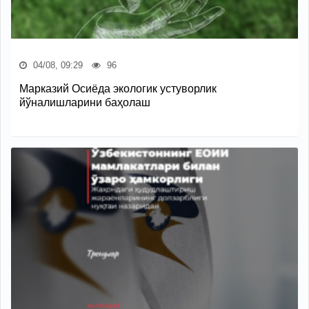
04/08, 09:29
96
Марказий Осиёда экологик устуворлик
йўналишларини баҳолаш