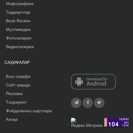
Инфографика
Тадқиқотлар
Book Review
Мултимедиа
Фотогалерея
Видеогалерея
САҲИФАЛАР
Бош саҳифа
Сайт ҳақида
Реклама
Tаҳририят
Фойдаланиш шартлари
Алоқа