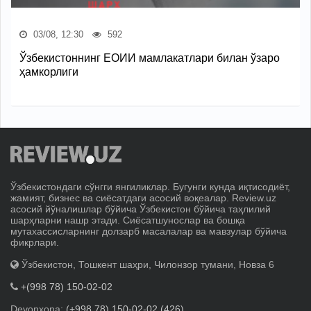
03/08, 12:30
592
Ўзбекистоннинг ЕОИИ мамлакатлари билан ўзаро
ҳамкорлиги
Ўзбекистондаги сўнгги янгиликлар. Бугунги кунда иқтисодиёт,
жамият, бизнес ва сиёсатдаги асосий воқеалар. Review.uz
асосий йўналишлар бўйича Ўзбекистон бўйича таҳлилий
шарҳларни нашр этади. Сиёсатшунослар ва бошқа
мутахассисларнинг долзарб масалалар ва мавзулар бўйича
фикрлари.
Ўзбекистон, Тошкент шаҳри, Чилонзор тумани, Новза 6
+(998 78) 150-02-02
Devonxona:
(+998 78) 150-02-02 (426)