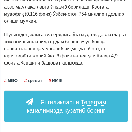
аъзо мамлакатларга ўтказиб берилади. Квотага
мувофиқ (0,116 фоиз) Ўзбекистон 754 миллион доллар
олиши мумкин.
Шунингдек, жамғарма ёрдамга ўта муҳтож давлатларга
тикланиш ишларида ёрдам бериш учун бошқа
вариантларни ҳам ўрганиб чиқмоқда. У жаҳон
иқтисодиёти жорий йил 6 фоиз ва келгуси йилда 4,9
фоизга ўсишини башорат қилмоқда.
МВФ
кредит
ИМФ
Янгиликларни
Телеграм
каналимизда кузатиб боринг