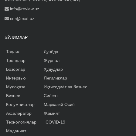
info@review.uz
cer@exat.uz
БЎЛИМЛАР
Таҳлил
Дунёда
Трендлар
Журнал
Бозорлар
Ҳудудлар
Интервью
Янгиликлар
Мулоҳаза
Иқтисодиёт ва бизнес
Бизнес
Сиёсат
Колумнистлар
Марказий Осиё
Акселератор
Жамият
Технологиялар
COVID-19
Маданият