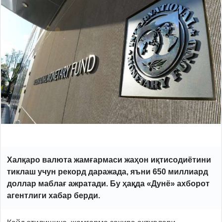
Халқаро валюта жамғармаси жаҳон иқтисодиётини
тиклаш учун рекорд даражада, яъни 650 миллиард
доллар маблағ ажратади. Бу ҳақда «Дунё» ахборот
агентлиги
хабар берди
.