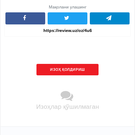
Мақолани улашинг
ИЗОҲ ҚОЛДИРИШ
Изоҳлар қўшилмаган