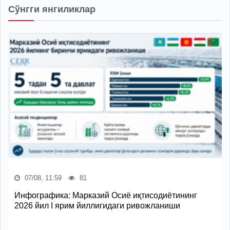
Сўнгги янгиликлар
07/08, 11:59
81
Инфографика: Марказий Осиё иқтисодиётининг
2026 йил I ярим йиллигидаги ривожланиши