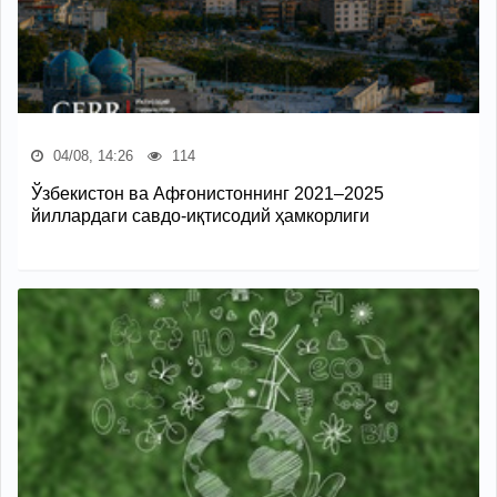
04/08, 14:26
114
Ўзбекистон ва Афғонистоннинг 2021–2025
йиллардаги савдо-иқтисодий ҳамкорлиги