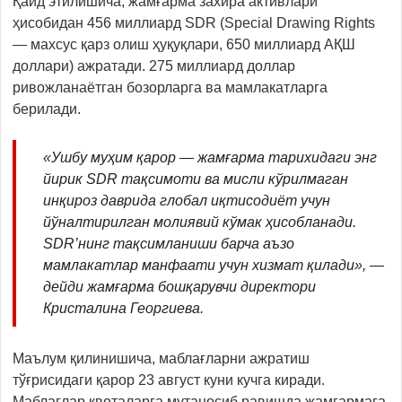
Қайд этилишича, жамғарма захира активлари
ҳисобидан 456 миллиард SDR (Special Drawing Rights
— махсус қарз олиш ҳуқуқлари, 650 миллиард АҚШ
доллари) ажратади. 275 миллиард доллар
ривожланаётган бозорларга ва мамлакатларга
берилади.
«Ушбу муҳим қарор — жамғарма тарихидаги энг
йирик SDR тақсимоти ва мисли кўрилмаган
инқироз даврида глобал иқтисодиёт учун
йўналтирилган молиявий кўмак ҳисобланади.
SDR’нинг тақсимланиши барча аъзо
мамлакатлар манфаати учун хизмат қилади», —
дейди жамғарма бошқарувчи директори
Кристалина Георгиева.
Маълум қилинишича, маблағларни ажратиш
тўғрисидаги қарор 23 август куни кучга киради.
Маблағлар квоталарга мутаносиб равишда жамғармага