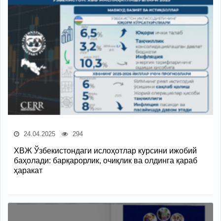
24.04.2025
294
ХВЖ Ўзбекистондаги ислоҳотлар курсини ижобий
баҳолади: барқарорлик, очиқлик ва олдинга қараб
ҳаракат