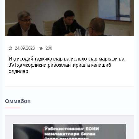
24.09.2023
200
Иқтисодий тадқиқотлар ва ислоҳотлар маркази ва
JVI ҳамкорликни ривожлантиришга келишиб
олдилар
Оммабоп