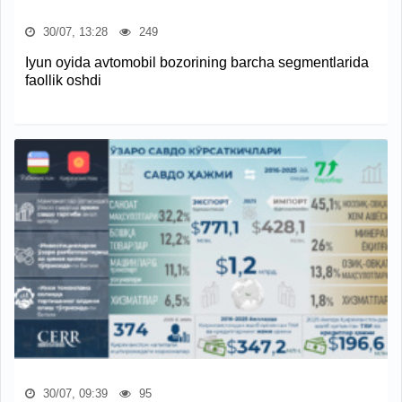
30/07, 13:28
249
Iyun oyida avtomobil bozorining barcha segmentlarida
faollik oshdi
30/07, 09:39
95