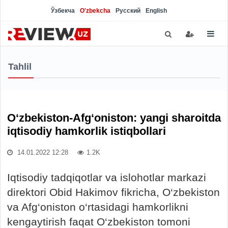
Ўзбекча
O'zbekcha
Русский
English
Tahlil
O‘zbekiston-Afg‘oniston: yangi sharoitda
iqtisodiy hamkorlik istiqbollari
14.01.2022 12:28
1.2K
Iqtisodiy tadqiqotlar va islohotlar markazi
direktori Obid Hakimov fikricha, O‘zbekiston
va Afg‘oniston o‘rtasidagi hamkorlikni
kengaytirish faqat O‘zbekiston tomoni