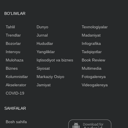
BO'LIMLAR
Tahlil
Dunyo
Texnologiyalar
Trendlar
Jurnal
Madaniyat
Bozorlar
Hududlar
Infografika
Intervyu
Yangiliklar
Tadqiqotlar
Mulohaza
Iqtisodiyot va biznes
Book Review
Biznes
Siyosat
Multimedia
Kolumnistlar
Markaziy Osiyo
Fotogalereya
Akselerator
Jamiyat
Videogalereya
COVID-19
SAHIFALAR
Bosh sahifa