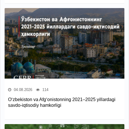
04.08.2026
114
O‘zbekiston va Afg‘onistonning 2021–2025 yillardagi
savdo-iqtisodiy hamkorligi