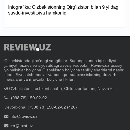
Infografika: O‘zbekistonning Qirg‘iziston bilan 9 yildagi
savdo-investitsiya hamkorligi
Oʼzbekistondagi soʼnggi yangiliklar. Bugungi kunda iqtisodiyot,
jamiyat, biznes va siyosatdagi asosiy voqealar. Review.uz asosiy
yoʼnalishlar boʼyicha Oʼzbekiston boʼyicha tahliliy sharhlarni nashr
etadi. Siyosatshunoslar va boshqa mutaxassislarning dolzarb
masalalar va mavzular boʼyicha fikrlari.
O'zbekiston, Toshkent shahri, Chilonzor tumani, Novza 6
+(998 78) 150-02-02
Devonxona:
(+998 78) 150-02-02 (426)
info@review.uz
cer@exat.uz