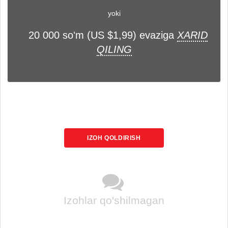
yoki
20 000 soʻm (US $1,99) evaziga
XARID
QILING
IZOH QOLDIRISH
Izohlar qo'shilmagan