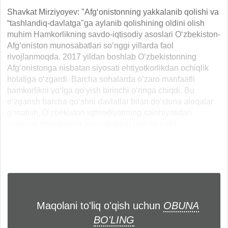
Shavkat Mirziyoyev: "Afg‘onistonning yakkalanib qolishi va
“tashlandiq-davlatga"ga aylanib qolishining oldini olish
muhim Hamkorlikning savdo-iqtisodiy asoslari O‘zbekiston-
Afg‘oniston munosabatlari so‘nggi yillarda faol
rivojlanmoqda. 2017 yildan boshlab O‘zbekistonning
Afg‘onistonga nisbatan siyosati ehtiyotkorlikdan ochiqlik
holatiga o‘zgardi. Barcha sohalarda o‘zaro manfaatli
hamkorlikni yo‘lga qo‘yish birinchi o‘ringa chiqdi. Bu
o‘zgarish barcha qo‘shni davlatlar bilan do‘stona aloqalar
o‘rnatish, O‘zbekiston iqtisodiyotining salohiyatidan
samarali foydalanish zarurati bilan bog‘liq ediki,... ...
Maqolani to'liq o'qish uchun
OBUNA
BO'LING