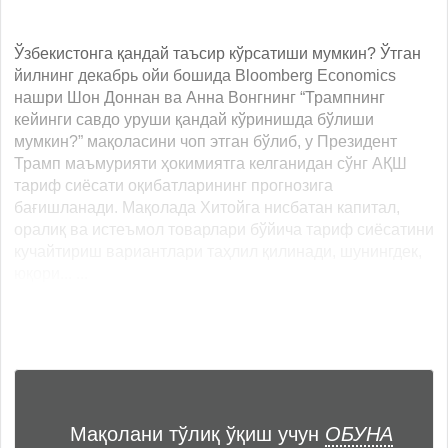
Ўзбекистонга қандай таъсир кўрсатиши мумкин? Ўтган
йилнинг декабрь ойи бошида Bloomberg Economics
нашри Шон Доннан ва Анна Вонгнинг “Трампнинг
кейинги савдо уруши қандай кўринишда бўлиши
мумкин?” мақоласини чоп этган бўлиб, у Президент
Трамп маъмурияти ҳокимиятга келганидан сўнг АҚШ
тариф сиёсати оқибатларининг прогнозига
бағишланади. Мақолада Хитойга нисбатан капитал,
оралиқ ва истеъмол товарлари бўйича тариф сиёсатини
кучайтириш вариантлари таҳлил қилинади, шунингдек,
юқори... ...
Мақолани тўлиқ ўқиш учун
ОБУНА