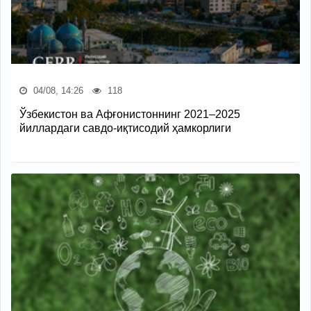
04/08, 14:26
118
Ўзбекистон ва Афғонистоннинг 2021–2025
йиллардаги савдо-иқтисодий ҳамкорлиги