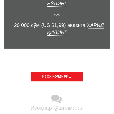
БЎЛИНГ
yoki
20 000 сўм (US $1,99) эвазига
ХАРИД
ҚИЛИНГ
ИЗОҲ ҚОЛДИРИШ
Изоҳлар қўшилмаган