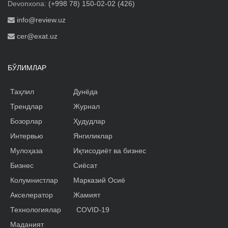
Devonxona:
(+998 78) 150-02-02 (426)
info@review.uz
cer@exat.uz
БЎЛИМЛАР
Таҳлил
Дунёда
Трендлар
Журнал
Бозорлар
Ҳудудлар
Интервью
Янгиликлар
Мулоҳаза
Иқтисодиёт ва бизнес
Бизнес
Сиёсат
Колумнистлар
Марказий Осиё
Акселератор
Жамият
Технологиялар
COVID-19
Маданият