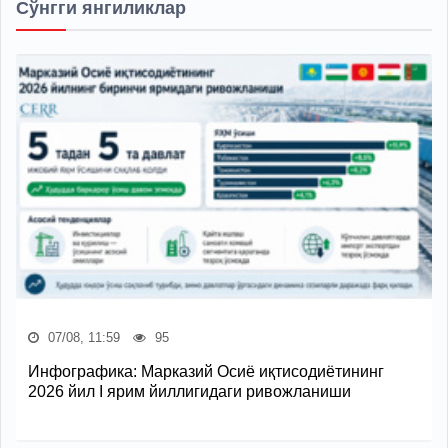
Сўнгги янгиликлар
07/08, 11:59
95
Инфографика: Марказий Осиё иқтисодиётининг
2026 йил I ярим йиллигидаги ривожланиши