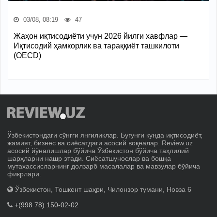
03/08, 08:19
47
Жаҳон иқтисодиёти учун 2026 йилги хавфлар —
Иқтисодий ҳамкорлик ва тараққиёт ташкилоти
(OECD)
Ўзбекистондаги сўнгги янгиликлар. Бугунги кунда иқтисодиёт,
жамият, бизнес ва сиёсатдаги асосий воқеалар. Review.uz
асосий йўналишлар бўйича Ўзбекистон бўйича таҳлилий
шарҳларни нашр этади. Сиёсатшунослар ва бошқа
мутахассисларнинг долзарб масалалар ва мавзулар бўйича
фикрлари.
Ўзбекистон, Тошкент шаҳри, Чилонзор тумани, Новза 6
+(998 78) 150-02-02