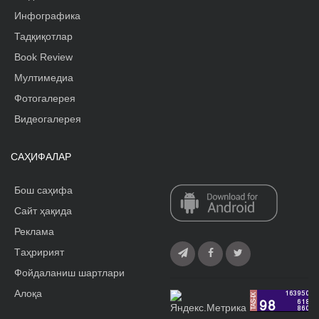
Инфографика
Тадқиқотлар
Book Review
Мултимедиа
Фотогалерея
Видеогалерея
САҲИФАЛАР
Бош саҳифа
Сайт ҳақида
Реклама
Tаҳририят
Фойдаланиш шартлари
Алоқа