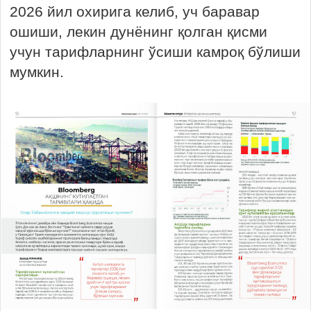
2026 йил охирига келиб, уч баравар
ошиши, лекин дунёнинг қолган қисми
учун тарифларнинг ўсиши камроқ бўлиши
мумкин.