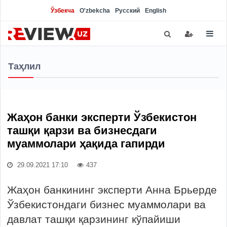
Ўзбекча
O'zbekcha
Русский
English
Таҳлил
Жаҳон банки эксперти Ўзбекистон
ташқи қарзи ва бизнесдаги
муаммолари ҳақида гапирди
29.09.2021 17:10
437
Жаҳон банкининг эксперти Анна Брьерде
Ўзбекистондаги бизнес муаммолари ва
давлат ташқи қарзининг кўпайиши