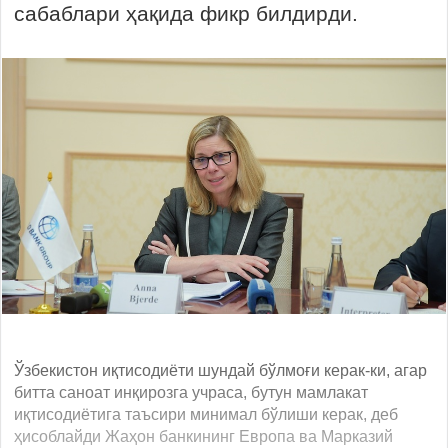
сабаблари ҳақида фикр билдирди.
Ўзбекистон иқтисодиёти шундай бўлмоғи керак-ки, агар
битта саноат инқирозга учраса, бутун мамлакат
иқтисодиётига таъсири минимал бўлиши керак, деб
ҳисоблайди Жаҳон банкининг Европа ва Марказий