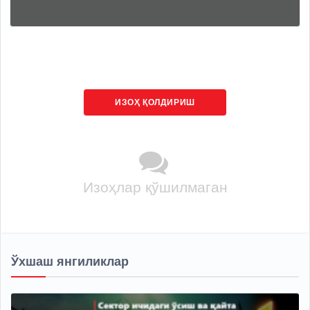
ИЗОҲ ҚОЛДИРИШ
Изоҳлар қўшилмаган
Ўхшаш янгиликлар