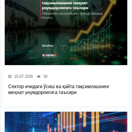
15.07.2026
30
Сектор ичидаги ўсиш ва қайта тақсимлашнинг
меҳнат унумдорлигига таъсири