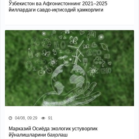
Ўзбекистон ва Афғонистоннинг 2021–2025
йиллардаги савдо-иқтисодий ҳамкорлиги
04/08, 09:29
91
Марказий Осиёда экологик устуворлик
йўналишларини баҳолаш