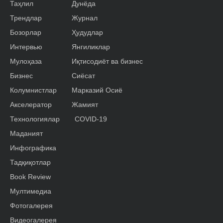
Таҳлил
Дунёда
Трендлар
Журнал
Бозорлар
Ҳудудлар
Интервью
Янгиликлар
Мулоҳаза
Иқтисодиёт ва бизнес
Бизнес
Сиёсат
Колумнистлар
Марказий Осиё
Акселератор
Жамият
Технологиялар
COVID-19
Маданият
Инфографика
Тадқиқотлар
Book Review
Мултимедиа
Фотогалерея
Видеогалерея