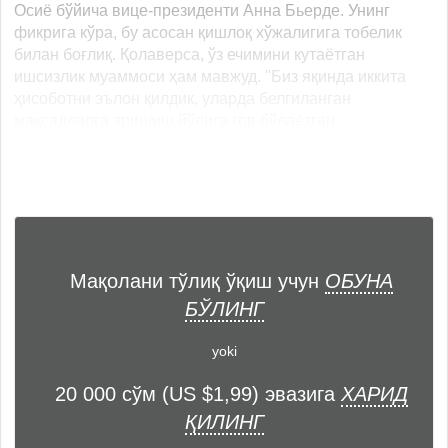
Осиё бўйича вице-президенти Анна Бьерде. Унинг
фикрига кўра, бу асосан қишлоқ хўжалигига тобелик
билан боғлиқ. Қолаверса, ўз ечимини кутаётган
ишсизлик муаммоси ҳам мавжуд. "Биз яқинда иккита
ҳисоботни эълон қилдик, уларда белгиланган
мақсадларга эришиш йўлига ғов бўлаётган... ...
Мақолани тўлиқ ўқиш учун
ОБУНА
БЎЛИНГ
yoki
20 000 сўм (US $1,99) эвазига
ХАРИД
ҚИЛИНГ