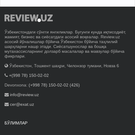
Ўзбекистондаги сўнгги янгиликлар. Бугунги кунда иқтисодиёт,
жамият, бизнес ва сиёсатдаги асосий воқеалар. Review.uz
асосий йўналишлар бўйича Ўзбекистон бўйича таҳлилий
шарҳларни нашр этади. Сиёсатшунослар ва бошқа
мутахассисларнинг долзарб масалалар ва мавзулар бўйича
фикрлари.
Ўзбекистон, Тошкент шаҳри, Чилонзор тумани, Новза 6
+(998 78) 150-02-02
Devonxona:
(+998 78) 150-02-02 (426)
info@review.uz
cer@exat.uz
БЎЛИМЛАР