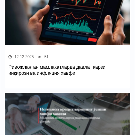
12.12.2025
51
Ривожланган мамлакатларда давлат қарзи
инқирози ва инфляция хавфи