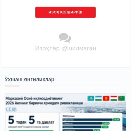
ИЗОҲ ҚОЛДИРИШ
Изоҳлар қўшилмаган
Ўхшаш янгиликлар