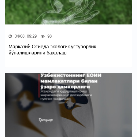
04/08, 09:29
98
Марказий Осиёда экологик устуворлик
йўналишларини баҳолаш