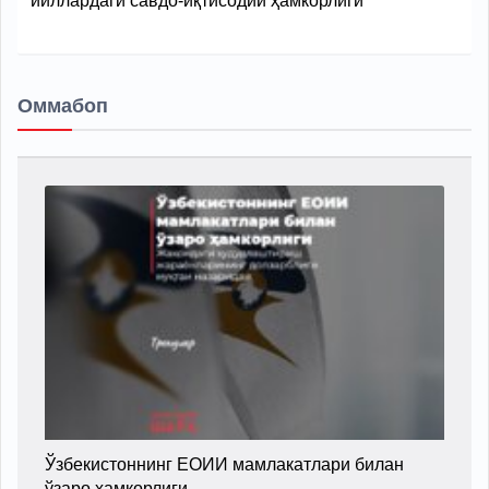
йиллардаги савдо-иқтисодий ҳамкорлиги
Оммабоп
Ўзбекистоннинг ЕОИИ мамлакатлари билан
ўзаро ҳамкорлиги