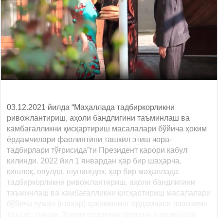
03.12.2021 йилда “Маҳаллада тадбиркорликни
ривожлантириш, аҳоли бандлигини таъминлаш ва
камбағалликни қисқартириш масалалари бўйича ҳоким
ёрдамчилари фаолиятини ташкил этиш чора-
тадбирлари тўғрисида”ги Президент қарори қабул
қилинди. 2022 йил 1 январдан ҳар бир шаҳарча,
қишлоқ, овулда, шунингдек, ҳар бир маҳаллада
тадбиркорликни ривожлантириш, аҳоли бандлигини
таъминлаш ва камбағалликни қисқартириш масалалари
бўйича туман (шаҳар) ҳокимининг ёрдамчиси лавозими
таъсис этилди. Ҳоким ёрдамчиларининг тавсиялари