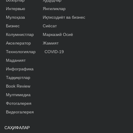
Интервью
Янгиликлар
Мулоҳаза
Иқтисодиёт ва бизнес
Бизнес
Сиёсат
Колумнистлар
Марказий Осиё
Акселератор
Жамият
Технологиялар
COVID-19
Маданият
Инфографика
Тадқиқотлар
Book Review
Мултимедиа
Фотогалерея
Видеогалерея
САҲИФАЛАР