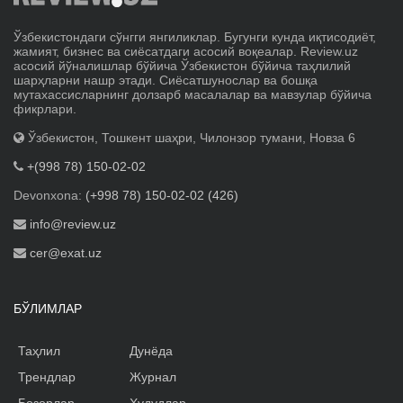
Ўзбекистондаги сўнгги янгиликлар. Бугунги кунда иқтисодиёт,
жамият, бизнес ва сиёсатдаги асосий воқеалар. Review.uz
асосий йўналишлар бўйича Ўзбекистон бўйича таҳлилий
шарҳларни нашр этади. Сиёсатшунослар ва бошқа
мутахассисларнинг долзарб масалалар ва мавзулар бўйича
фикрлари.
Ўзбекистон, Тошкент шаҳри, Чилонзор тумани, Новза 6
+(998 78) 150-02-02
Devonxona:
(+998 78) 150-02-02 (426)
info@review.uz
cer@exat.uz
БЎЛИМЛАР
Таҳлил
Дунёда
Трендлар
Журнал
Бозорлар
Ҳудудлар