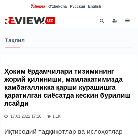
Ўзбекча
O'zbekcha
Русский
English
Таҳлил
Ҳоким ёрдамчилари тизимининг
жорий қилиниши, мамлакатимизда
камбағалликка қарши курашишга
қаратилган сиёсатда кескин бурилиш
ясайди
17.01.2022 17:16
1.1K
Иқтисодий тадқиқотлар ва ислоҳотлар