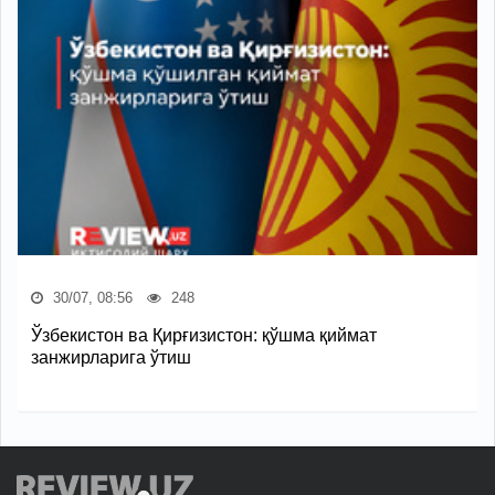
30/07, 08:56
248
Ўзбекистон ва Қирғизистон: қўшма қиймат
занжирларига ўтиш