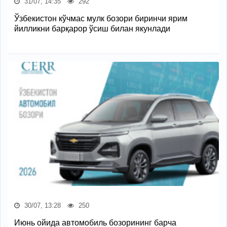
31/07, 14:35
292
Ўзбекистон кўчмас мулк бозори биринчи ярим
йилликни барқарор ўсиш билан якунлади
30/07, 13:28
250
Июнь ойида автомобиль бозорининг барча