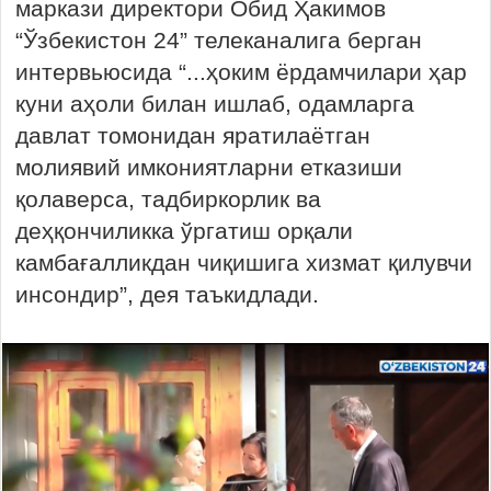
маркази директори Обид Ҳакимов
“Ўзбекистон 24” телеканалига берган
интервьюсида “...ҳоким ёрдамчилари ҳар
куни аҳоли билан ишлаб, одамларга
давлат томонидан яратилаётган
молиявий имкониятларни етказиши
қолаверса, тадбиркорлик ва
деҳқончиликка ўргатиш орқали
камбағалликдан чиқишига хизмат қилувчи
инсондир”, дея таъкидлади.