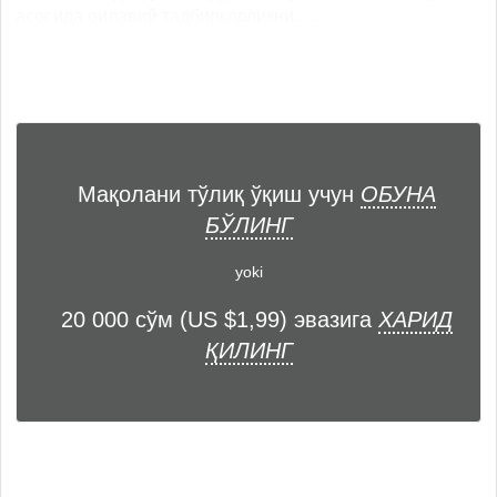
асосида оилавий тадбиркорликни... ...
Мақолани тўлиқ ўқиш учун
ОБУНА
БЎЛИНГ
yoki
20 000 сўм (US $1,99) эвазига
ХАРИД
ҚИЛИНГ