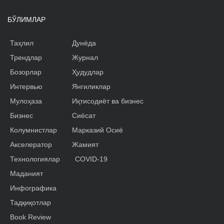
БЎЛИМЛАР
Таҳлил
Дунёда
Трендлар
Журнал
Бозорлар
Ҳудудлар
Интервью
Янгиликлар
Мулоҳаза
Иқтисодиёт ва бизнес
Бизнес
Сиёсат
Колумнистлар
Марказий Осиё
Акселератор
Жамият
Технологиялар
COVID-19
Маданият
Инфографика
Тадқиқотлар
Book Review