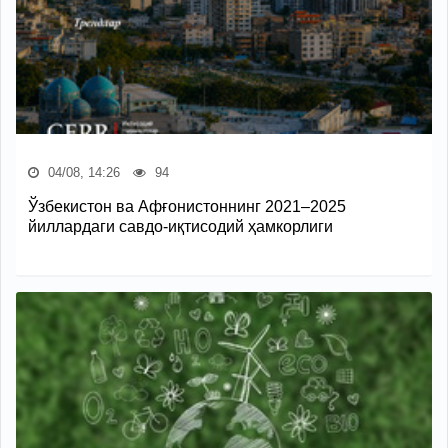
04/08, 14:26
94
Ўзбекистон ва Афғонистоннинг 2021–2025
йиллардаги савдо-иқтисодий ҳамкорлиги