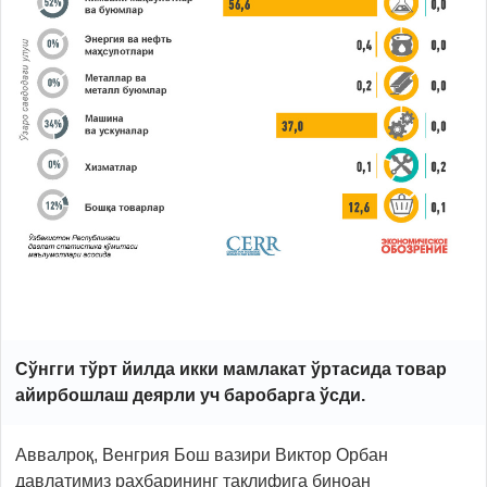
Сўнгги тўрт йилда икки мамлакат ўртасида товар
айирбошлаш деярли уч баробарга
ўсди.
Aввалроқ, Венгрия Бош вазири Виктор Орбан
давлатимиз раҳбарининг таклифига биноан