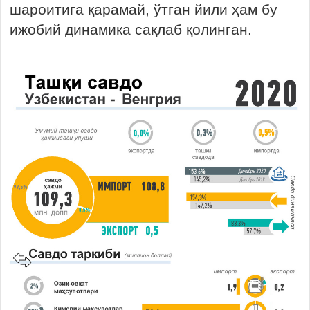
шароитига қарамай, ўтган йили ҳам бу
ижобий динамика сақлаб қолинган.