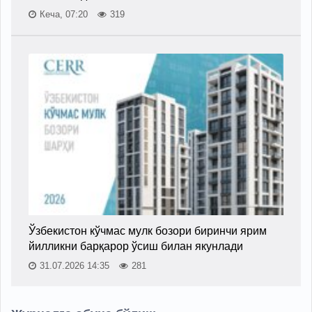
Кеча, 07:20
319
Ўзбекистон кўчмас мулк бозори биринчи ярим
йилликни барқарор ўсиш билан якунлади
31.07.2026 14:35
281