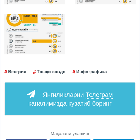
Венгрия
Ташқи савдо
Инфографика
Янгиликларни
Телеграм
каналимизда кузатиб боринг
Мақолани улашинг