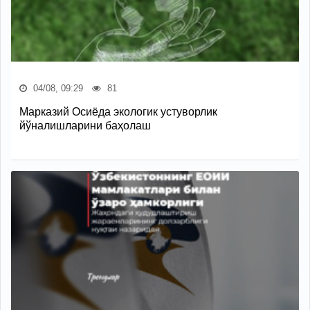
04/08, 09:29
81
Марказий Осиёда экологик устуворлик
йўналишларини баҳолаш