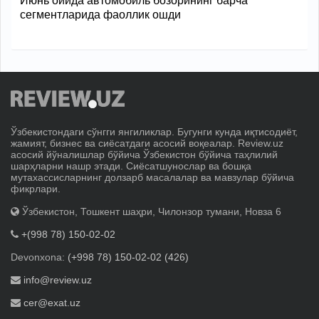
Июнь ойида автомобиль бозорининг барча
сегментларида фаоллик ошди
Ўзбекистондаги сўнгги янгиликлар. Бугунги кунда иқтисодиёт,
жамият, бизнес ва сиёсатдаги асосий воқеалар. Review.uz
асосий йўналишлар бўйича Ўзбекистон бўйича таҳлилий
шарҳларни нашр этади. Сиёсатшунослар ва бошқа
мутахассисларнинг долзарб масалалар ва мавзулар бўйича
фикрлари.
Ўзбекистон, Тошкент шаҳри, Чилонзор тумани, Новза 6
+(998 78) 150-02-02
Devonxona:
(+998 78) 150-02-02 (426)
info@review.uz
cer@exat.uz