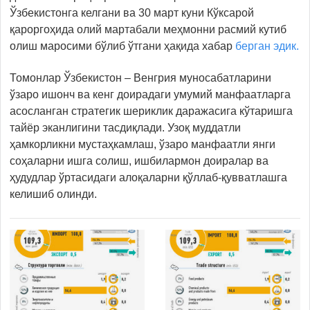
Ўзбекистонга келгани ва 30 март куни Кўксарой
қароргоҳида олий мартабали меҳмонни расмий кутиб
олиш маросими бўлиб ўтгани ҳақида хабар
берган эдик.
Томонлар Ўзбекистон – Венгрия муносабатларини
ўзаро ишонч ва кенг доирадаги умумий манфаатларга
асосланган стратегик шериклик даражасига кўтаришга
тайёр эканлигини тасдиқлади. Узоқ муддатли
ҳамкорликни мустаҳкамлаш, ўзаро манфаатли янги
соҳаларни ишга солиш, ишбилармон доиралар ва
ҳудудлар ўртасидаги алоқаларни қўллаб-қувватлашга
келишиб олинди.