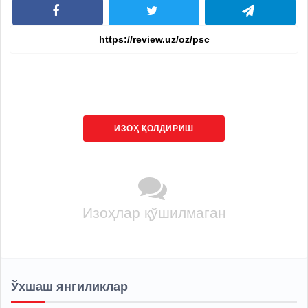
ИЗОҲ ҚОЛДИРИШ
Изоҳлар қўшилмаган
Ўхшаш янгиликлар