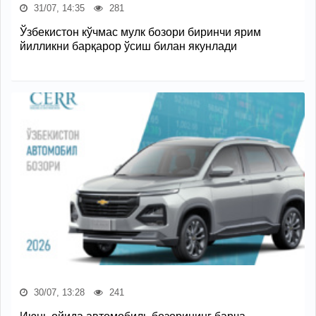
31/07, 14:35
281
Ўзбекистон кўчмас мулк бозори биринчи ярим
йилликни барқарор ўсиш билан якунлади
30/07, 13:28
241