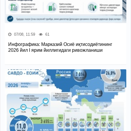
07/08, 11:59
61
Инфографика: Марказий Осиё иқтисодиётининг
2026 йил I ярим йиллигидаги ривожланиши