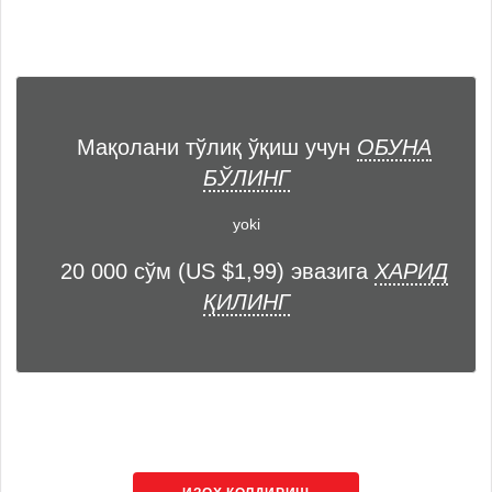
Мақолани тўлиқ ўқиш учун
ОБУНА
БЎЛИНГ
yoki
20 000 сўм (US $1,99) эвазига
ХАРИД
ҚИЛИНГ