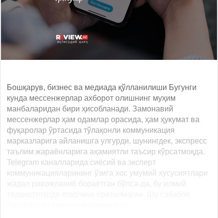
Бошқарув, бизнес ва медиада қўлланилиши Бугунги
кунда мессенжерлар ахборот олишнинг муҳим
манбаларидан бири ҳисобланади. Замонавий
мессенжерлар ҳам одамлар орасида, ҳам ҳукумат ва
фуқаролар ўртасида тўлақонли коммуникация
марказларига айланишга улгурди, шунингдек, экспресс
таълим жараёнларига аҳамиятли таъсир кўрсатмоқда.
Telegram каналларида сиёсий ва эксперт
коммуникацияларининг ўзига хос умумий хусусиятлари
жадал ривожланиб бораётган бўлса-да, бу илмий
тадқиқотларда етарлича ёритилмаган. Шу сабабли
Telegram‘да коммуникацияни ҳар... ...