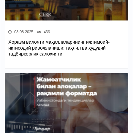
08.08.2025
436
Хоразм вилояти маҳаллаларининг ижтимоий-
иқтисодий ривожланиши: таҳлил ва ҳудудий
тадбиркорлик салоҳияти