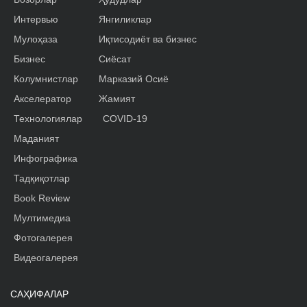
Интервью
Янгиликлар
Мулоҳаза
Иқтисодиёт ва бизнес
Бизнес
Сиёсат
Колумнистлар
Марказий Осиё
Акселератор
Жамият
Технологиялар
COVID-19
Маданият
Инфографика
Тадқиқотлар
Book Review
Мултимедиа
Фотогалерея
Видеогалерея
САҲИФАЛАР