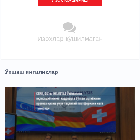
ИЗОҲ ҚОЛДИРИШ
Изоҳлар қўшилмаган
Ўхшаш янгиликлар