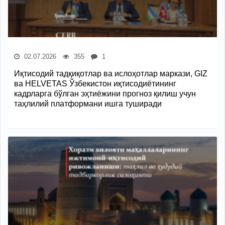
02.07.2026
355
1
Иқтисодий тадқиқотлар ва ислоҳотлар маркази, GIZ
ва HELVETAS Ўзбекистон иқтисодиётининг
кадрларга бўлган эҳтиёжини прогноз қилиш учун
таҳлилий платформани ишга туширади