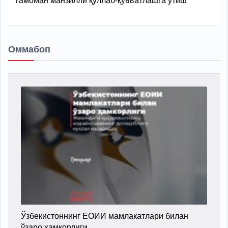
Тамоман манзилли қўллаб-қувватлашга ўтиш
Оммабоп
Ўзбекистоннинг ЕОИИ мамлакатлари билан
ўзаро ҳамкорлиги