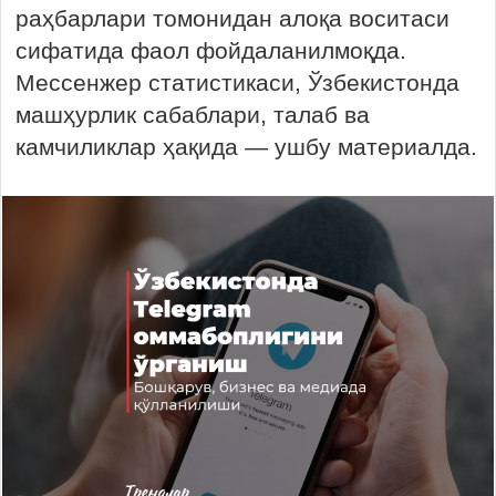
раҳбарлари томонидан алоқа воситаси
сифатида фаол фойдаланилмоқда.
Мессенжер статистикаси, Ўзбекистонда
машҳурлик сабаблари, талаб ва
камчиликлар ҳақида — ушбу материалда.