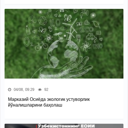
04/08, 09:29
92
Марказий Осиёда экологик устуворлик
йўналишларини баҳолаш