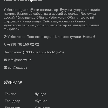
Ўзбекистондаги сўнгги янгиликлар. Бугунги кунда иқтисодиёт,
жамият, бизнес ва сиёсатдаги асосий воқеалар. Review.uz
асосий йўналишлар бўйича Ўзбекистон бўйича таҳлилий
шарҳларни нашр этади. Сиёсатшунослар ва бошқа
мутахассисларнинг долзарб масалалар ва мавзулар бўйича
фикрлари.
Ўзбекистон, Тошкент шаҳри, Чилонзор тумани, Новза 6
+(998 78) 150-02-02
Devonxona:
(+998 78) 150-02-02 (426)
info@review.uz
cer@exat.uz
БЎЛИМЛАР
Таҳлил
Дунёда
Трендлар
Журнал
Бозорлар
Ҳудудлар