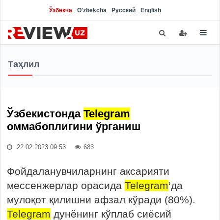
Ўзбекча
O'zbekcha
Русский
English
Таҳлил
Ўзбекистонда
Telegram
оммабоплигини ўрганиш
22.02.2023 09:53
683
Фойдаланувчиларнинг аксарияти
мессенжерлар орасида
Telegram
‘да
мулоқот қилишни афзал кўради (80%).
Telegram
дунёнинг кўплаб сиёсий