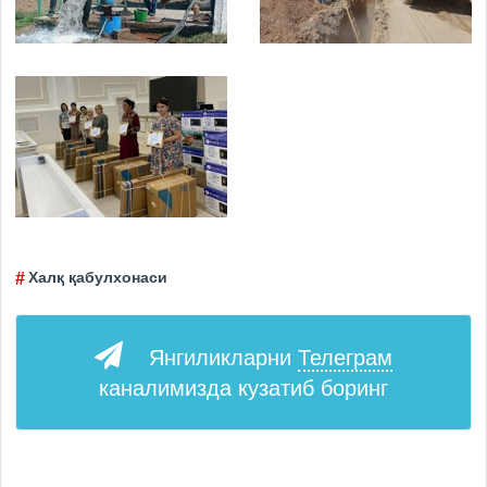
Халқ қабулхонаси
Янгиликларни
Телеграм
каналимизда кузатиб боринг