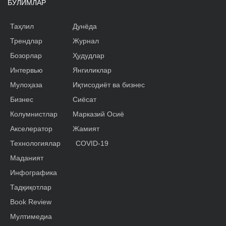
БЎЛИМЛАР
Таҳлил
Дунёда
Трендлар
Журнал
Бозорлар
Ҳудудлар
Интервью
Янгиликлар
Мулоҳаза
Иқтисодиёт ва бизнес
Бизнес
Сиёсат
Колумнистлар
Марказий Осиё
Акселератор
Жамият
Технологиялар
COVID-19
Маданият
Инфографика
Тадқиқотлар
Book Review
Мултимедиа