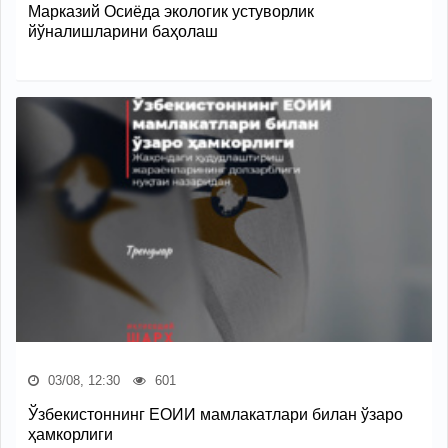
Марказий Осиёда экологик устуворлик
йўналишларини баҳолаш
03/08, 12:30
601
Ўзбекистоннинг ЕОИИ мамлакатлари билан ўзаро
ҳамкорлиги