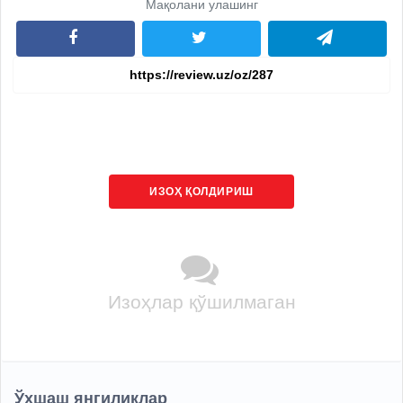
Мақолани улашинг
ИЗОҲ ҚОЛДИРИШ
Изоҳлар қўшилмаган
Ўхшаш янгиликлар