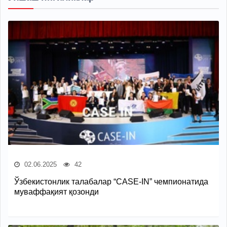
02.06.2025
42
Ўзбекистонлик талабалар “CASE-IN” чемпионатида
муваффақият қозонди