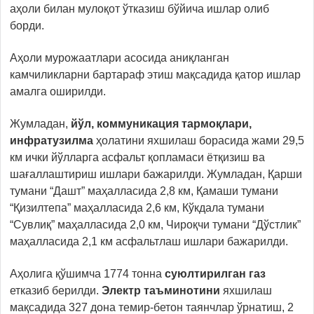
аҳоли билан мулоқот ўтказиш бўйича ишлар олиб
борди.
Аҳоли мурожаатлари асосида аниқланган
камчиликларни бартараф этиш мақсадида қатор ишлар
амалга оширилди.
Жумладан,
йўл, коммуникация тармоқлари,
инфратузилма
ҳолатини яхшилаш борасида жами 29,5
км ички йўлларга асфальт қопламаси ётқизиш ва
шағаллаштириш ишлари бажарилди. Жумладан, Қарши
тумани “Дашт” маҳалласида 2,8 км, Қамаши тумани
“Қизилтепа” маҳалласида 2,6 км, Кўкдала тумани
“Сувлиқ” маҳалласида 2,0 км, Чироқчи тумани “Дўстлик”
маҳалласида 2,1 км асфальтлаш ишлари бажарилди.
Аҳолига қўшимча 1774 тонна
суюлтирилган газ
етказиб берилди.
Электр таъминотини
яхшилаш
мақсадида 327 дона темир-бетон таянчлар ўрнатиш, 2