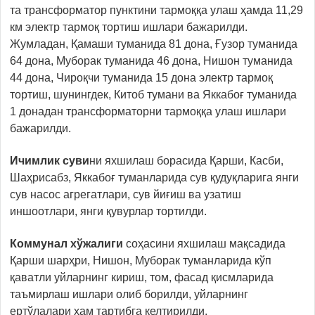
та трансформатор пунктини тармоққа улаш ҳамда 11,29
км электр тармоқ тортиш ишлари бажарилди.
Жумладан, Қамаши туманида 81 дона, Ғузор туманида
64 дона, Муборак туманида 46 дона, Нишон туманида
44 дона, Чироқчи туманида 15 дона электр тармоқ
тортиш, шунингдек, Китоб тумани ва Яккабоғ туманида
1 донадан трансформаторни тармоққа улаш ишлари
бажарилди.
Ичимлик суви
ни яхшилаш борасида Қарши, Касби,
Шаҳрисабз, Яккабоғ туманларида
сув қудуқларига янги
сув насос агрегатлари, сув йиғиш ва узатиш
иншоотлари, янги қувурлар тортилди.
Коммунал хўжалиги
соҳасини яхшилаш мақсадида
Қарши шарҳри,
Нишон, Муборак туманларида
кўп
қаватли уйларнинг кириш, том, фасад қисмларида
таъмирлаш ишлари олиб борилди, уйларнинг
ертўлалари ҳам тартибга келтирилди.