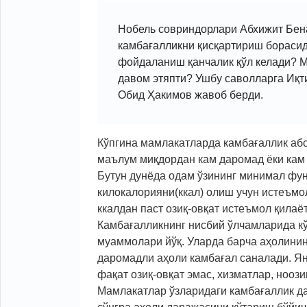
Нобель совриндорлари Абхижит Бен
камбағалликни қисқартириш борасид
фойдаланиш қанчалик қўл келади? 
давом этяпти? Ушбу саволларга Иқт
Обид Ҳакимов жавоб берди.
Кўпгина мамлакатларда камбағаллик абс
маълум миқдордан кам даромад ёки кам 
Бутун дунёда одам ўзининг минимал фу
килокалорияни(ккал) олиш учун истеъмо
ккалдан паст озиқ-овқат истеъмол қила
Камбағалликнинг нисбий ўлчамларида к
муаммолари йўқ. Уларда барча аҳолинин
даромадли аҳоли камбағал саналади. Ян
фақат озиқ-овқат эмас, хизматлар, нооз
Мамлакатлар ўзларидаги камбағаллик д