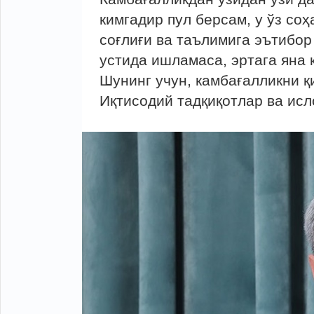
кимгадир пул берсам, у ўз соҳ
соғлиғи ва таълимига эътибор
устида ишламаса, эртага яна 
Шунинг учун, камбағалликни 
Иқтисодий тадқиқотлар ва ис