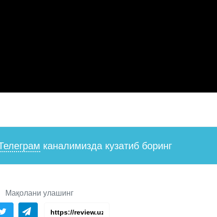
Телеграм
каналимизда кузатиб боринг
Мақолани улашинг