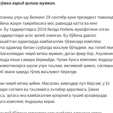
сўмга харид қилиш мумкин.
рганиш учун шу йилнинг 29 сентябр куни президент томони
йича жаҳон тажрибасига мос равишда катта ва кенг
и. Бу тадқиқотларга 2019 йилда Нобель мукофотини олган
дқиқотлари асос қилиб олинган. Бу бўйича давлат
ашаётган одамларда камбағаллик тўғрисида комплекс
нча одамлар билан суҳбатда маълум бўладики, иш топиб ёки
бағалликдан чиқиб кетиш мумкин, деган фикр бор. Aҳолини
ришда яхши самара бермайди. Чунки бунга комплекс ёндашу
хизматчиларга аҳоли учун таълим, ижтимоий ҳимоя, соғлиқн
б экани ҳақида тўлиқ маълумот берилди.
н чиқиб кетиш қийин. Масалан, кимгадир пул берсам, у ўз
лари соғлиғи ва таълимига эътибор қаратмаса, ўзини
а, эртага яна камбағаллик қопқонига тушиб қолаверади.
шга комплекс ёндашиш керак.