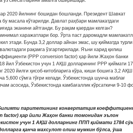
а ўз сиёсатларини амалга оширишади.
плар 2020 йилнинг бошидан бошланди. Президент Шавкат
 бу масала кўтарилди. Давлат раҳбари мамлакатдаги
иғида эканини айтганди. Бу рақам қаердан келган?
 минимал харажатлари бор. Ўрта паст даромадли мамлакат
ил этади. Бунда 3,2 доллар айнан эмас, шу қийматда турли
валютадаги рақамга ўзгартирилади. Яъни харид қилиш
ффициенти (PPP conversion factor) ҳар йили Жаҳон банки
18 йил Ўзбекистон учун 1 АҚШ долларининг PPP қиймати 1
г 2020 йилги ҳисоб-китобларига кўра, киши бошига 3,2 AҚШ
а 5,600 сўмга тўғри келади. Ўзбекистонда шунча маблағ
чам асосида, Ўзбекистонда камбағаллик кўрсаткичи 9-10 ф
қобилияти паритетининг конвертатция коеффитцие
ion factor) ҳар йили Жаҳон банки томонидан эълон
бекистон учун 1 АҚШ долларнинг ППП қиймати 1784 сў
долларга қанча махсулот олиш мумкин бўлса, ўша