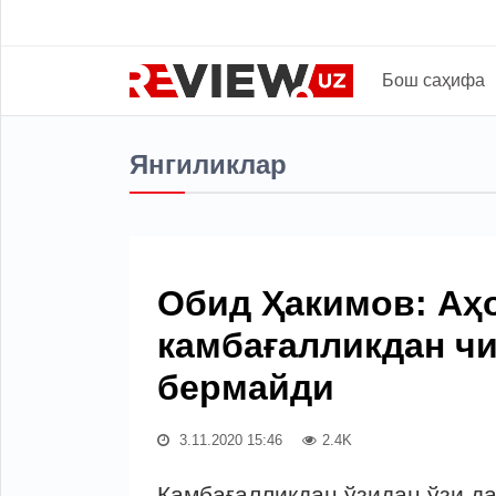
Бош саҳифа
Янгиликлар
Обид Ҳакимов: Aҳо
камбағалликдан ч
бермайди
3.11.2020 15:46
2.4K
Камбағалликдан ўзидан ўзи да