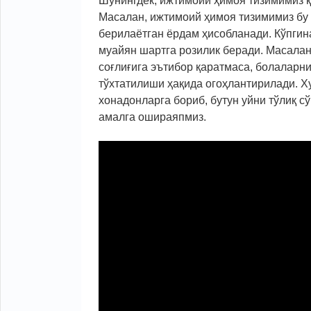
Шунингдек, ижтимоий ҳимоя тизимимиз қ
Масалан, ижтимоий ҳимоя тизимимиз бу 
берилаётган ёрдам ҳисобланади. Кўпги
муайян шартга розилик беради. Масалан
соғлиғига эътибор қаратмаса, болаларн
тўхтатилиши ҳақида огоҳлантирилади. Х
хонадонларга бориб, бутун уйни тўлиқ 
амалга ошираяпмиз.