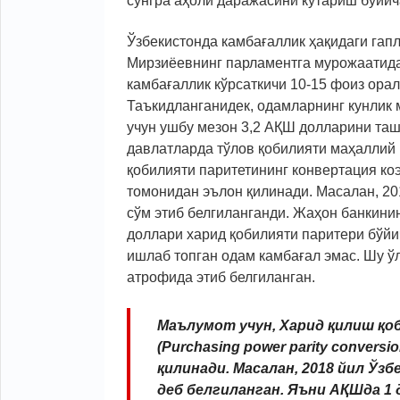
сўнгра аҳоли даражасини кўтариш бўйич
Ўзбекистонда камбағаллик ҳақидаги га
Мирзиёевнинг парламентга мурожаатида
камбағаллик кўрсаткичи 10-15 фоиз орал
Таъкидланганидек, одамларнинг кунлик
учун ушбу мезон 3,2 АҚШ долларини ташк
давлатларда тўлов қобилияти маҳаллий 
қобилияти паритетининг конвертация коэ
томонидан эълон қилинади. Масалан, 20
сўм этиб белгиланганди. Жаҳон банкинин
доллари харид қобилияти паритери бўйич
ишлаб топган одам камбағал эмас. Шу ўл
атрофида этиб белгиланган.
Маълумот учун, Харид қилиш 
(Purchasing power parity convers
қилинади. Масалан, 2018 йил Ўз
деб белгиланган. Яъни АҚШда 1 