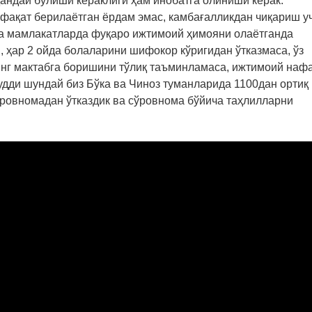
андай бўлиши кераклиги ҳам инобатга олиниши керак.
фақат берилаётган ёрдам эмас, камбағалликдан чиқариш у
на мамлакатларда фуқаро ижтимоий ҳимояни олаётганда
, ҳар 2 ойда болаларини шифокор кўригидан ўтказмаса, ўз
инг мактабга боришини тўлиқ таъминламаса, ижтимоий наф
удди шундай биз Бўка ва Чиноз туманларида 1100дан ортиқ
сўровномадан ўтказдик ва сўровнома бўйича таҳлилларни