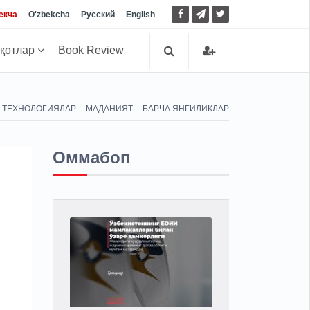
екча
O'zbekcha
Русский
English
иқотлар
Book Review
ТЕХНОЛОГИЯЛАР
МАДАНИЯТ
БАРЧА ЯНГИЛИКЛАР
Оммабоп