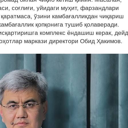
аси, соғлиғи, уйидаги муҳит, фарзандлари
 қаратмаса, ўзини камбағалликдан чиқариш
камбағаллик қопқонига тушиб қолаверади.
қисқартиришга комплекс ёндашиш керак, дей
лоҳотлар маркази директори Обид Ҳакимов.