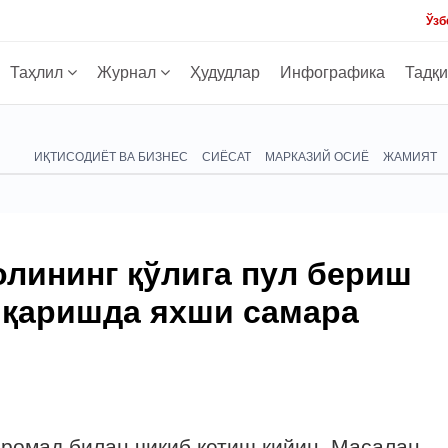
Ўзб
Таҳлил
Журнал
Ҳудудлар
Инфографика
Тадқ
ИҚТИСОДИЁТ ВА БИЗНЕС
СИЁСАТ
МАРКАЗИЙ ОСИЁ
ЖАМИЯТ
лининг қўлига пул бериш
иқаришда яхши самара
ромад билан чиқиб кетиш қийин. Масалан,