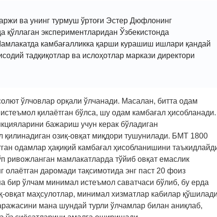
аржи ва унинг турмуш ўртоғи Эстер Дюфлонинг
а қўллаган экспериментларидан Ўзбекистонда
Мамлакатда камбағалликка қарши курашиш ишлари қандай
исодий тадқиқотлар ва ислоҳотлар маркази директори
олют ўлчовлар орқали ўлчанади. Масалан, битта одам
истеъмол қилаётган бўлса, шу одам камбағал ҳисобланади.
нкцияларини бажариш учун керак бўладиган
л қилинадиган озиқ-овқат миқдори тушунилади. БМТ 1800
ётган одамлар ҳақиқий камбағал ҳисобланишини таъкидлайди
ўп ривожланган мамлакатларда тўйиб овқат емаслик
г олаётган даромади тақсимотида энг паст 20 фоиз
а бир ўлчам минимал истеъмол саватчаси бўлиб, бу ерда
иқ-овқат маҳсулотлар, минимал хизматлар кабилар қўшилади
аражасини мана шундай турли ўлчамлар билан аниқлаб,