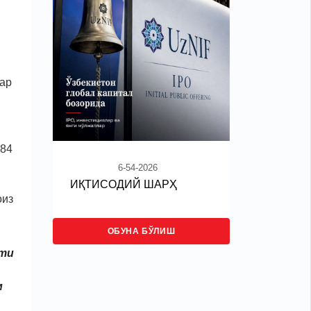
лар
784
6-54-2026
ИҚТИСОДИЙ ШАРҲ
оиз
ОБУНА БЎЛИШ
нти
м