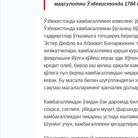
маҳсулотни Ўзбекистонда 1784 
Ўзбекистонда камбағалликни комплекс ў
Ўзбекистонда камбағалликни ўрганиш бў
тадқиқотлар ўтказишга топшириқ берилд
Эстер Дюфло ва Абхижит Бенаржининг та
хизматчилари, камбағалликка қарши кур
фикрлашни йўлга қўйиш керак эди. Кўпи
кредит олиб, бирор иш қилиш орқали кам
қўлига пул бериш камбағалликдан чиқа
керак. Бу масала билан шуғулландиган 
сақлаш масалаларининг қанчалик долзар
Камбағалликдан ўзидан ўзи даромад била
соҳаси, соғлиғи, уйидаги муҳит, фарзанд
камбағалликдан чиқариш устида ишламас
Шунинг учун, камбағалликни қисқартири