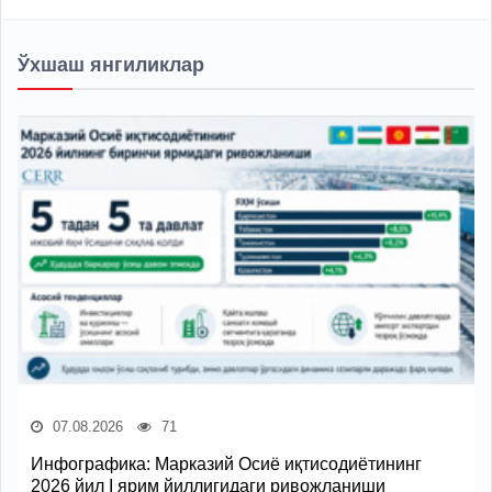
Ўхшаш янгиликлар
07.08.2026
71
Инфографика: Марказий Осиё иқтисодиётининг
2026 йил I ярим йиллигидаги ривожланиши