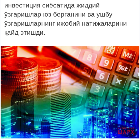
инвестиция сиёсатида жиддий
ўзгаришлар юз берганини ва ушбу
ўзгаришларнинг ижобий натижаларини
қайд этишди.