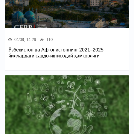
04/08, 14:26
110
Ўзбекистон ва Афғонистоннинг 2021–2025
йиллардаги савдо-иқтисодий ҳамкорлиги