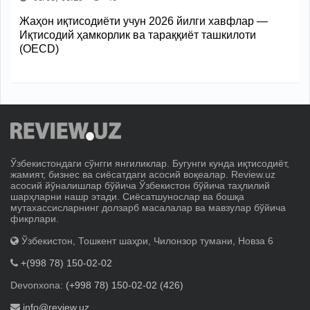
Жаҳон иқтисодиёти учун 2026 йилги хавфлар —
Иқтисодий ҳамкорлик ва тараққиёт ташкилоти
(OECD)
Ўзбекистондаги сўнгги янгиликлар. Бугунги кунда иқтисодиёт,
жамият, бизнес ва сиёсатдаги асосий воқеалар. Review.uz
асосий йўналишлар бўйича Ўзбекистон бўйича таҳлилий
шарҳларни нашр этади. Сиёсатшунослар ва бошқа
мутахассисларнинг долзарб масалалар ва мавзулар бўйича
фикрлари.
Ўзбекистон, Тошкент шаҳри, Чилонзор тумани, Новза 6
+(998 78) 150-02-02
Devonxona:
(+998 78) 150-02-02 (426)
info@review.uz