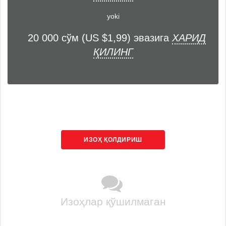
yoki
20 000 сўм (US $1,99) эвазига
ХАРИД
ҚИЛИНГ
ИЗОҲ ҚОЛДИРИШ
Изоҳлар қўшилмаган