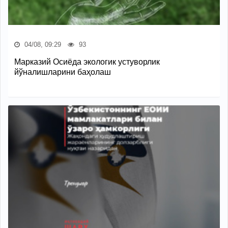
04/08, 09:29
93
Марказий Осиёда экологик устуворлик
йўналишларини баҳолаш