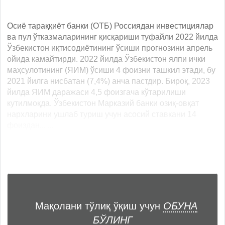
Осиё тараққиёт банки (ОТБ) Россиядан инвестициялар
ва пул ўтказмаларининг қисқариши туфайли 2022 йилда
Ўзбекистон иқтисодиётининг ўсиши прогнозини апрель
ойида камайтирди. 2022 йилда Ўзбекистон ялпи ички
маҳсулотининг (ЯИМ) ўсиши 4 фоизни ташкил этади, бу
2021 йилга нисбатан (7,4%) анча пастдир. Бироқ, 2023
йилда ЯИМ даражаси 4,5 фоизгача кўтарилиши
кутилмоқда. Ўзбекистон Марказий банки озиқ-овқат
нархларини ушлаб туриш учун асосий ставкани 14
фоиздан... ...
Мақолани тўлиқ ўқиш учун
ОБУНА
БЎЛИНГ