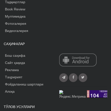
Тадқиқотлар
Book Review
Мултимедиа
Фотогалерея
Видеогалерея
САҲИФАЛАР
Бош саҳифа
Сайт ҳақида
Реклама
Tаҳририят
Фойдаланиш шартлари
Алоқа
ТЎЛОВ УСУЛЛАРИ