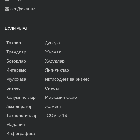
cer@exat.uz
БЎЛИМЛАР
Таҳлил
Дунёда
Трендлар
Журнал
Бозорлар
Ҳудудлар
Интервью
Янгиликлар
Мулоҳаза
Иқтисодиёт ва бизнес
Бизнес
Сиёсат
Колумнистлар
Марказий Осиё
Акселератор
Жамият
Технологиялар
COVID-19
Маданият
Инфографика