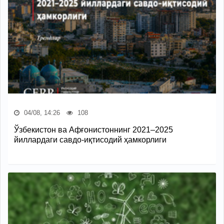
04/08, 14:26
108
Ўзбекистон ва Афғонистоннинг 2021–2025
йиллардаги савдо-иқтисодий ҳамкорлиги