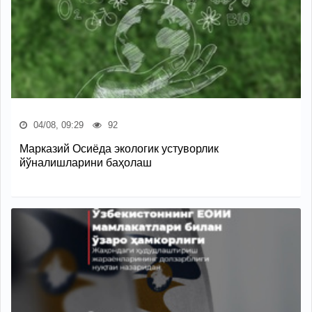
04/08, 09:29
92
Марказий Осиёда экологик устуворлик
йўналишларини баҳолаш