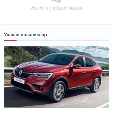
Изоҳлар қўшилмаган
Ўхшаш янгиликлар