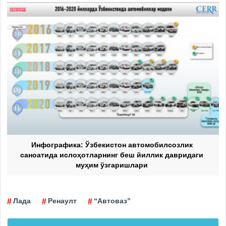
Инфографика: Ўзбекистон автомобилсозлик
саноатида ислоҳотларнинг беш йиллик давридаги
муҳим ўзгаришлари
Лада
Ренаулт
“Автоваз”