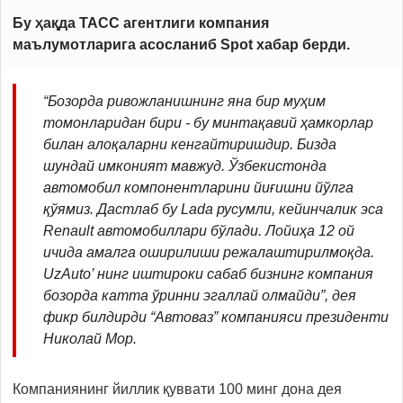
Бу ҳақда ТАСС агентлиги компания
маълумотларига асосланиб Spot
хабар берди.
“Бозорда ривожланишнинг яна бир муҳим
томонларидан бири - бу минтақавий ҳамкорлар
билан алоқаларни кенгайтиришдир. Бизда
шундай имконият мавжуд. Ўзбекистонда
автомобил компонентларини йиғишни йўлга
қўямиз. Дастлаб бу Lada русумли, кейинчалик эса
Renault автомобиллари бўлади. Лойиҳа 12 ой
ичида амалга оширилиши режалаштирилмоқда.
UzAuto’ нинг иштироки сабаб бизнинг компания
бозорда катта ўринни эгаллай олмайди”, дея
фикр билдирди “Автоваз” компанияси президенти
Николай Мор.
Компаниянинг йиллик қуввати 100 минг дона дея