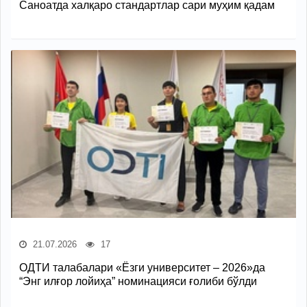
Саноатда халқаро стандартлар сари муҳим қадам
21.07.2026
17
ОДТИ талабалари «Ёзги университет – 2026»да
“Энг илғор лойиҳа” номинацияси ғолиби бўлди