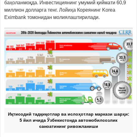
баҳоланмоқда. Инвестициянинг умумий қиймати 60,9
миллион долларга тенг. Лойиҳа Кореянинг Korea
Eximbank томонидан молиялаштирилади.
Иқтисодий тадқиқотлар ва ислоҳотлар маркази шарҳи:
5 йил ичида Ўзбекистонда автомобилсозлик
саноатининг ривожланиши