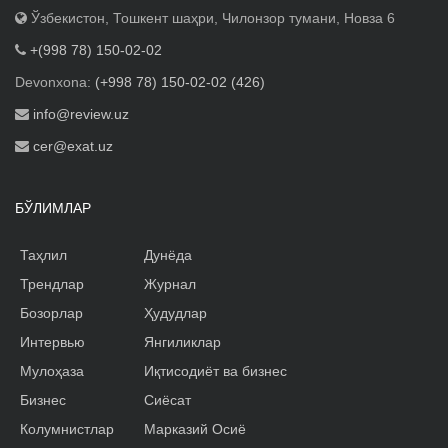
Ўзбекистон, Тошкент шаҳри, Чилонзор тумани, Новза 6
+(998 78) 150-02-02
Devonxona:
(+998 78) 150-02-02 (426)
info@review.uz
cer@exat.uz
БЎЛИМЛАР
Таҳлил
Дунёда
Трендлар
Журнал
Бозорлар
Ҳудудлар
Интервью
Янгиликлар
Мулоҳаза
Иқтисодиёт ва бизнес
Бизнес
Сиёсат
Колумнистлар
Марказий Осиё