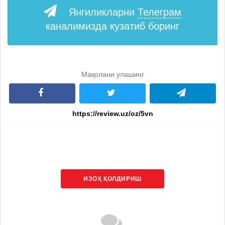
Янгиликларни
Телеграм
каналимизда кузатиб боринг
Мақолани улашинг
ИЗОҲ ҚОЛДИРИШ