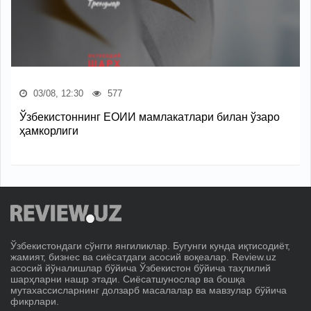
03/08, 12:30
577
Ўзбекистоннинг ЕОИИ мамлакатлари билан ўзаро
ҳамкорлиги
Ўзбекистондаги сўнгги янгиликлар. Бугунги кунда иқтисодиёт,
жамият, бизнес ва сиёсатдаги асосий воқеалар. Review.uz
асосий йўналишлар бўйича Ўзбекистон бўйича таҳлилий
шарҳларни нашр этади. Сиёсатшунослар ва бошқа
мутахассисларнинг долзарб масалалар ва мавзулар бўйича
фикрлари.