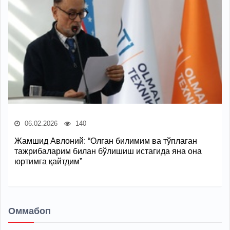
06.02.2026
140
Жамшид Авлоний: “Олган билимим ва тўплаган
тажрибаларим билан бўлишиш истагида яна она
юртимга қайтдим”
Оммабоп