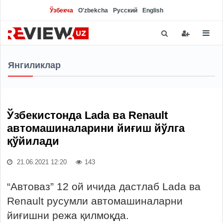
Ўзбекча
O'zbekcha
Русский
English
Янгиликлар
Ўзбекистонда Lada ва Renault
автомашиналарини йиғиш йўлга
қўйилади
21.06.2021 12:20
143
“Автоваз” 12 ой ичида дастлаб Lada ва
Renault русумли автомашиналарни
йиғишни режа қилмоқда.