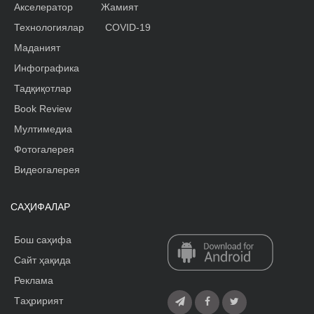
Акселератор
Жамият
Технологиялар
COVID-19
Маданият
Инфографика
Тадқиқотлар
Book Review
Мултимедиа
Фотогалерея
Видеогалерея
САҲИФАЛАР
Бош саҳифа
Сайт ҳақида
Реклама
Tаҳририят